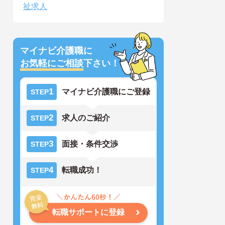
祉求人
マイナビ介護職に
お気軽にご相談
下さい！
1
マイナビ介護職にご登録
STEP
2
求人のご紹介
STEP
3
面接・条件交渉
STEP
4
転職成功！
STEP
転職サポートに登録