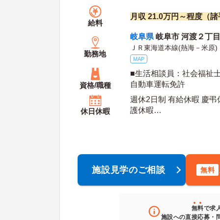
月収 21.0万円～程度（
給料
岐阜県
岐阜市 河渡２丁
ＪＲ東海道本線(熱海－米原)
勤務地
MAP
■生活相談員：社会福祉士
自動車運転免許
資格/職種
週休2日制 有給休暇 慶弔
護休暇
休日休暇
年間休日日数：107日 初年度有給日数：10日 最
大有給日数：20日
施設見学のご相談
無料
無料
で求
施設への直接応募・