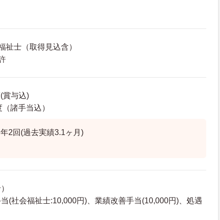
福祉士（取得見込含）
許
(賞与込)
程度（諸手当込）
2回(過去実績3.1ヶ月)
給）
社会福祉士:10,000円)、業績改善手当(10,000円)、処遇