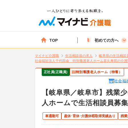
TOP
初めての方へ
マイナビ介護職
生活相談員の求人
岐阜県の生活相談
社会福祉法人千代田会 特別養護老人ホーム喜久寿苑の介護
正社員(正職員)
特別養護老人ホーム（特養）
社会福
【岐阜県／岐阜市】残業少
人ホームで生活相談員募集
車通勤可
産休･育休･介護休暇取得実績あり
残業