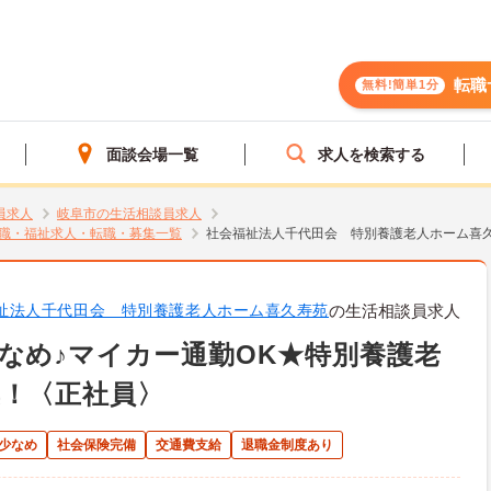
転職
無料!簡単1分
面談会場一覧
求人を検索する
員求人
岐阜市の生活相談員求人
職・福祉求人・転職・募集一覧
社会福祉法人千代田会 特別養護老人ホーム喜
祉法人千代田会 特別養護老人ホーム喜久寿苑
の生活相談員求人
なめ♪マイカー通勤OK★特別養護老
！〈正社員〉
少なめ
社会保険完備
交通費支給
退職金制度あり