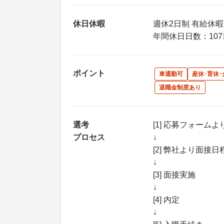
休日休暇
週休2日制 有給休暇
年間休日日数：107
ポイント
車通勤可
産休･育休
退職金制度あり
選考
[1] 応募フォーム
プロセス
↓
[2] 弊社より面
↓
[3] 面接実施
↓
[4] 内定
↓