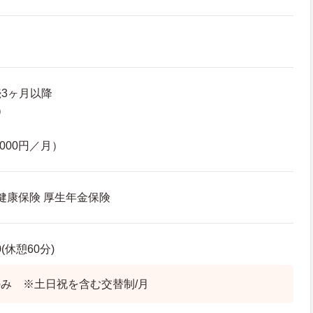
3ヶ月以降
）
000円／月）
 健康保険 厚生年金保険
0(休憩60分)
み ※土日祝を含む交替制/月