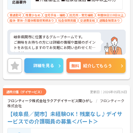
応募要件
車通勤可
残業少なめ
住宅手当・補助
託児所・育児補助
年間休日110日以上
産休･育休･介護休暇取得実績あり
社会保険完備
交通費支給
退職金制度あり
岐阜県関市に位置するグループホームです。
ご興味をお持ちの方には詳細の情報や面接のポイン
トをお伝えしますのでお気軽にお問い合わせくださ
いませ。
詳細を見る
無料
紹介してもらう
通所介護（デイサービス）
更新日：2026年05月26日
フロンティーク株式会社ラクアデイサービス関ひがし
フロンティーク
株式会社
【岐阜県／関市】未経験OK！残業なし♪デイサ
ービスでの介護職員の募集＜パート＞