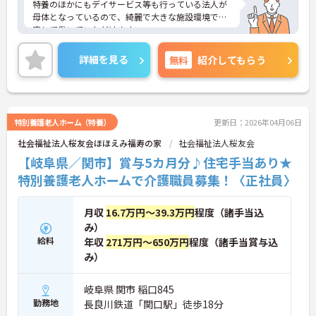
特養のほかにもデイサービス等も行っている法人が
母体となっているので、綺麗で大きな施設環境で安
定して働いていただけます。
興味のある方は是非ご応募ください。
詳細を見る
無料
紹介してもらう
特別養護老人ホーム（特養）
更新日：2026年04月06日
社会福祉法人桜友会ほほえみ福寿の家
社会福祉法人桜友会
【岐阜県／関市】賞与5カ月分♪住宅手当あり★
特別養護老人ホームで介護職員募集！〈正社員〉
月収
16.7万円～39.3万円
程度（諸手当込
み）
給料
年収
271万円～650万円
程度（諸手当賞与込
み）
岐阜県 関市 稲口845
勤務地
長良川鉄道「関口駅」徒歩18分