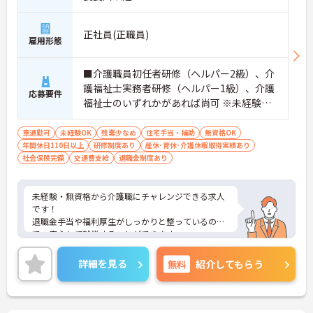
正社員(正職員)
雇用形態
■介護職員初任者研修（ヘルパー2級）、介
護福祉士実務者研修（ヘルパー1級）、介護
応募要件
福祉士のいずれかがあれば尚可 ※未経験、
無資格相談可
車通勤可
未経験OK
残業少なめ
住宅手当・補助
無資格OK
年間休日110日以上
研修制度あり
産休･育休･介護休暇取得実績あり
社会保険完備
交通費支給
退職金制度あり
未経験・無資格から介護職にチャレンジできる求人
です！
退職金手当や福利厚生がしっかりと整っているの
で、安心して就業することができます。
また賞与5.0か月分支給実績あり！頑張った分だけ評
価される環境です◎
詳細を見る
無料
紹介してもらう
ご興味ある方には、面接対策ポイントなど、さらに
詳細をお話しいたしますのでお気軽にご相談くださ
い！