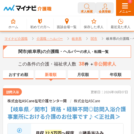
0
0
求人検索
会員登録
メニュー
ホーム
初めての方へ
面談会場一覧
保存した求人
最近見た求人
マイナビ介護職
介護職・ヘルパー
岐阜県
関市
岐阜県の介護職・
関市(岐阜県)の介護職・ヘルパー
の求人・転職一覧
38
この条件の介護・福祉求人数
非公開求人
件 ＋
おすすめ順
新着順
月収順
年収順
訪問入浴
更新日：2026年08月07日
株式会社ASCare在宅介護センター関
株式会社ASCare
【岐阜県／関市】資格・経験不問◎訪問入浴介護
事業所における介護のお仕事です♪＜正社員＞
月収
22.5万円
～程度 ※諸手当込み