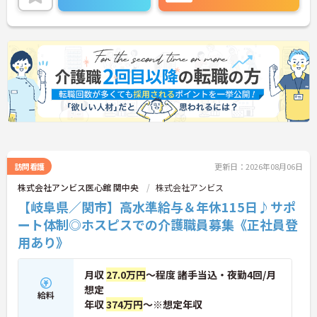
い！
訪問看護
更新日：2026年08月06日
株式会社アンビス医心館 関中央
株式会社アンビス
【岐阜県／関市】高水準給与＆年休115日♪サポ
ート体制◎ホスピスでの介護職員募集《正社員登
用あり》
月収
27.0万円
～程度 諸手当込・夜勤4回/月
想定
給料
年収
374万円
～※想定年収