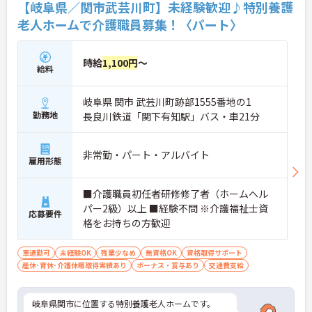
【岐阜県／関市武芸川町】未経験歓迎♪特別養護
老人ホームで介護職員募集！〈パート〉
時給
1,100円
～
給料
岐阜県 関市 武芸川町跡部1555番地の1
勤務地
長良川鉄道「関下有知駅」バス・車21分
非常勤・パート・アルバイト
雇用形態
■介護職員初任者研修修了者（ホームヘル
パー2級）以上 ■経験不問 ※介護福祉士資
応募要件
格をお持ちの方歓迎
車通勤可
未経験OK
残業少なめ
無資格OK
資格取得サポート
産休･育休･介護休暇取得実績あり
ボーナス・賞与あり
交通費支給
岐阜県関市に位置する特別養護老人ホームです。