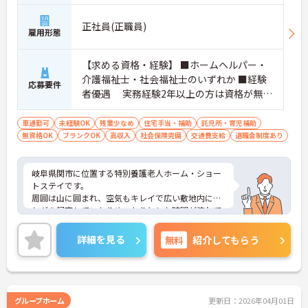
正社員(正職員)
雇用形態
【求める資格・経験】 ■ホームヘルパー・
介護福祉士・社会福祉士のいずれか ■経験
応募要件
者優遇 実務経験2年以上の方は資格が無く
ても応募可能 ■不問
車通勤可
未経験OK
残業少なめ
住宅手当・補助
託児所・育児補助
無資格OK
ブランクOK
高収入
社会保険完備
交通費支給
退職金制度あり
岐阜県関市に位置する特別養護老人ホーム・ショー
トステイです。
周囲は山に囲まれ、空気もキレイで広い敷地内には
ヤギを飼育していたりゆったりとした時間が流れて
いるのが特徴です。
★岐阜県ワークライフバランス推進エクセレント企
詳細を見る
無料
紹介してもらう
業 認定
★岐阜県人材育成事業者認定グレード1 認定
★関市女性が働きやすい環境Ｓランク 認定
桜友会は若手が安心して着実にキャリアを重ねられ
る多彩な福利厚生、キャリア支援が充実していて、
グループホーム
更新日：2026年04月01日