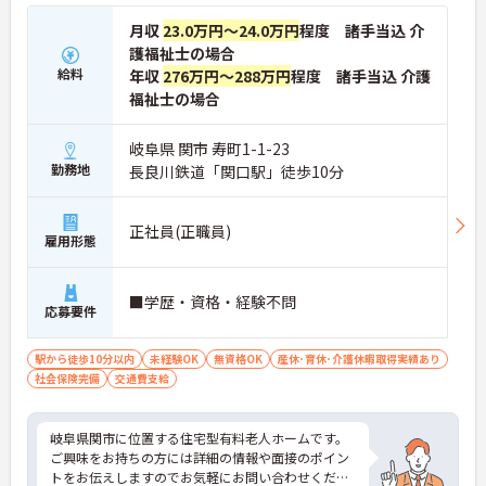
月収
23.0万円～24.0万円
程度 諸手当込 介
護福祉士の場合
給料
年収
276万円～288万円
程度 諸手当込 介護
福祉士の場合
岐阜県 関市 寿町1-1-23
勤務地
長良川鉄道「関口駅」徒歩10分
正社員(正職員)
雇用形態
■学歴・資格・経験不問
応募要件
駅から徒歩10分以内
未経験OK
無資格OK
産休･育休･介護休暇取得実績あり
社会保険完備
交通費支給
岐阜県関市に位置する住宅型有料老人ホームです。
ご興味をお持ちの方には詳細の情報や面接のポイン
トをお伝えしますのでお気軽にお問い合わせくださ