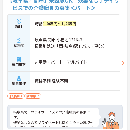
【岐阜県／関市】未経験OK！残業なし♪デイサ
ービスでの介護職員の募集＜パート＞
時給
1,065円～1,265円
給料
岐阜県 関市 小屋名1316-2
勤務地
長良川鉄道「関(岐阜)駅」バス・車8分
非常勤・パート・アルバイト
雇用形態
資格不問 経験不問
応募要件
未経験OK
無資格OK
岐阜県関市のデイサービスでの介護職員の募集で
す。
残業なしなのでプライベートと両立しやすい環境で
す。経験不問での募集なので未経験の方チャレンジ