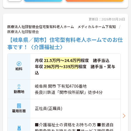
更新日：2026年03月16日
医療法人社団智徳会住宅型有料老人ホーム メディカルホーム下有知
医療法人社団智徳会
【岐阜県／関市】住宅型有料老人ホームでのお仕
事です！〈介護福祉士〉
月収
21.5万円～24.6万円
程度 諸手当込
年収
296万円～339万円
程度 諸手当・賞与
給料
込
岐阜県 関市 下有知4706番地
勤務地
長良川鉄道「関市役所前駅」徒歩4分
正社員(正職員)
雇用形態
■介護福祉士の資格をお持ちの方 ■普通自
動車免許をお持ちの方 ■サービス提供責任