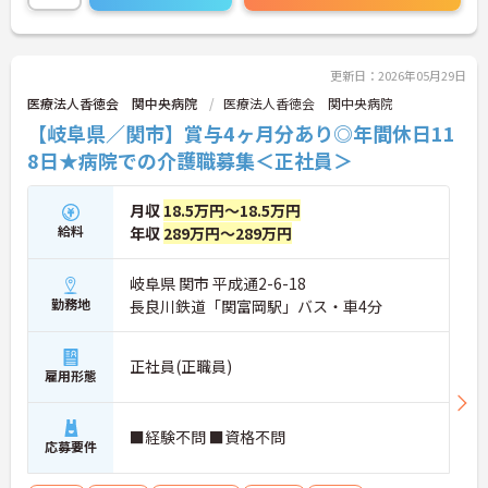
者研修や実務者研修の方も食事介助や入浴介助など
の生活を支えるケアに専念できる環境です。多職種
で情報を共有し、一人で判断を抱え込まないチーム
連携の体制がしっかりと整っています。働き方の面
更新日：2026年05月29日
では、夜勤明けの翌日が原則として公休となるほ
医療法人香徳会 関中央病院
医療法人香徳会 関中央病院
か、月平均の残業時間も5時間から7時間程度とかな
【岐阜県／関市】賞与4ヶ月分あり◎年間休日11
り少なめです。常勤スタッフの比率が90パーセント
を超えているため急な勤務変更が発生しにくく、あ
8日★病院での介護職募集＜正社員＞
らかじめ決められた訪問予定表に沿って規則正しく
働けます。入職後は現場スタッフによるお一人おひ
月収
18.5万円～18.5万円
とりに合わせた個別のOJT研修が実施されます。eラ
ーニングも導入されており、多職種と連携しながら
給料
年収
289万円～289万円
専門性を着実に深めていける環境が用意されていま
す。
岐阜県 関市 平成通2-6-18
勤務地
長良川鉄道「関富岡駅」バス・車4分
★おすすめPOINT★
＜個別ＯＪＴとチーム連携で着実に成長！＞
・入職後はお一人おひとりの習熟度に合わせた個別
正社員(正職員)
のＯＪＴ研修を実施し、ｅラーニングを用いた学習
雇用形態
の機会も提供されます
・施設内には看護師が24時間常駐しており、急変時
の対応や専門的な医療処置は看護師が担当するため
■経験不問 ■資格不問
応募要件
負担が減ります
・介護スタッフと看護スタッフの比率が1対1で相談
しやすく、初任者研修や実務者研修からでも着実に