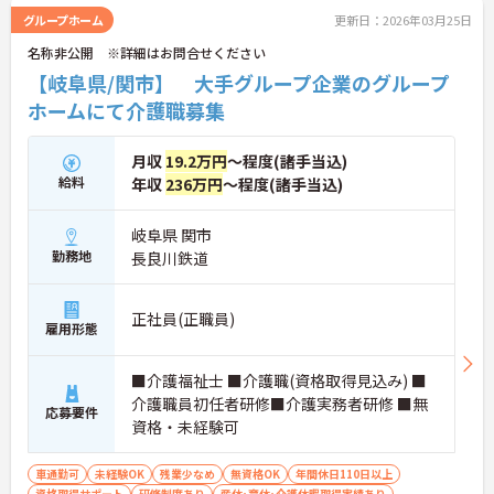
グループホーム
更新日：2026年03月25日
名称非公開 ※詳細はお問合せください
【岐阜県/関市】 大手グループ企業のグループ
ホームにて介護職募集
月収
19.2万円
～程度(諸手当込)
給料
年収
236万円
～程度(諸手当込)
岐阜県 関市
勤務地
長良川鉄道
正社員(正職員)
雇用形態
■介護福祉士 ■介護職(資格取得見込み) ■
介護職員初任者研修■介護実務者研修 ■無
応募要件
資格・未経験可
車通勤可
未経験OK
残業少なめ
無資格OK
年間休日110日以上
資格取得サポート
研修制度あり
産休･育休･介護休暇取得実績あり