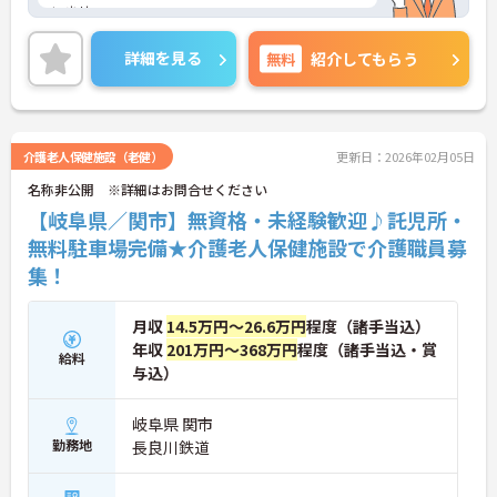
いませ。
詳細を見る
無料
紹介してもらう
介護老人保健施設（老健）
更新日：2026年02月05日
名称非公開 ※詳細はお問合せください
【岐阜県／関市】無資格・未経験歓迎♪託児所・
無料駐車場完備★介護老人保健施設で介護職員募
集！
月収
14.5万円～26.6万円
程度（諸手当込）
年収
201万円～368万円
程度（諸手当込・賞
給料
与込）
岐阜県 関市
勤務地
長良川鉄道