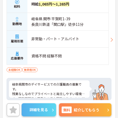
時給
1,065円～1,265円
給料
岐阜県 関市 平賀町1-39
勤務地
長良川鉄道「関口駅」徒歩11分
非常勤・パート・アルバイト
雇用形態
資格不問 経験不問
応募要件
未経験OK
無資格OK
岐阜県関市のデイサービスでの介護職員の募集で
す。
残業なしなのでプライベートと両立しやすい環境で
す。経験不問での募集なので未経験の方チャレンジ
OK！
ご興味のある方は、面接のポイントをお伝えします
詳細を見る
無料
紹介してもらう
のでお気軽にお問い合せください。