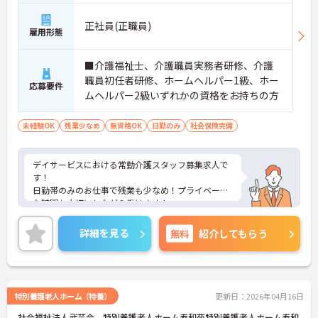
正社員(正職員)
雇用形態
■介護福祉士、介護職員実務者研修、介護
職員初任者研修、ホームヘルパー1級、ホー
応募要件
ムヘルパー2級いずれかの資格をお持ちの方
未経験OK
残業少なめ
無資格OK
日勤のみ
社会保険完備
デイサービスにおける常勤介護スタッフ募集求人で
す！
日勤帯のみのお仕事で残業も少なめ！プライベート
な時間も大切にしながら働けます！
ご興味ある方には、面接のポイントなど、さらに詳
細をお話致しますのでお気軽にご相談ください。
詳細を見る
無料
紹介してもらう
特別養護老人ホーム（特養）
更新日：2026年04月16日
社会福祉法人武芸会 特別養護老人ホーム寿和苑特別養護老人ホーム寿和