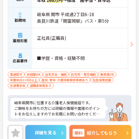
年収
268万円
～程度 諸手当・賞与込
岐阜県 関市 平成通2丁目6-18
勤務地
長良川鉄道「関富岡駅」バス・車5分
正社員(正職員)
雇用形態
■学歴・資格・経験不問
応募要件
車通勤可
未経験OK
住宅手当・補助
託児所・育児補助
無資格OK
年間休日110日以上
産休･育休･介護休暇取得実績あり
社会保険完備
交通費支給
退職金制度あり
岐阜県関市に位置する介護老人保健施設です。
ご興味をお持ちの方には詳細の情報や面接のポイン
トをお伝えしますのでお気軽にお問い合わせくださ
いませ。
詳細を見る
無料
紹介してもらう