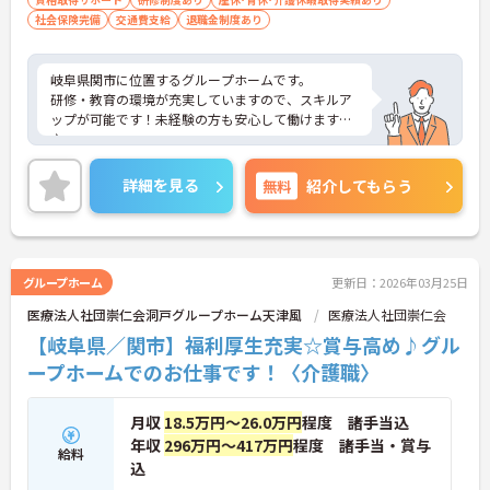
社会保険完備
交通費支給
退職金制度あり
岐阜県関市に位置するグループホームです。
研修・教育の環境が充実していますので、スキルア
ップが可能です！未経験の方も安心して働けますよ
♪
駐車場が完備されていて、マイカー通勤が可能なた
め通勤に便利です。
詳細を見る
無料
紹介してもらう
ご興味をお持ちの方には、詳細の情報や面接のポイ
ントをお伝えしますのでお気軽にお問い合わせくだ
さい。
グループホーム
更新日：2026年03月25日
医療法人社団崇仁会洞戸グループホーム天津風
医療法人社団崇仁会
【岐阜県／関市】福利厚生充実☆賞与高め♪グル
ープホームでのお仕事です！〈介護職〉
月収
18.5万円～26.0万円
程度 諸手当込
年収
296万円～417万円
程度 諸手当・賞与
給料
込