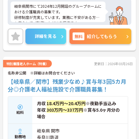
岐阜県関市にて2024年12月開設のグループホームに
おける介護職員の募集です。
研修制度が充実しています。業務に不安がある方で
も安心してご勤務いただける環境です。
ご興味のある方には、面接対策ポイントなど、さら
に詳細をご案内しますのでお気軽にご相談くださ
詳細を見る
無料
紹介してもらう
い！
特別養護老人ホーム（特養）
更新日：2026年03月26日
名称非公開 ※詳細はお問合せください
【岐阜県／関市】残業少なめ♪賞与年3回5カ月
分◎介護老人福祉施設で介護職員募集！
月収
18.4万円～20.4万円
※夜勤手当込み
年収
303万円～337万円
※賞与5.0ヶ月分の
給料
場合
岐阜県 関市
勤務地
長良川鉄道