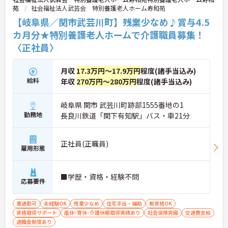
苑
社会福祉法人武芸会 特別養護老人ホーム寿和苑
【岐阜県／関市武芸川町】残業少なめ♪賞与4.5
カ月分★特別養護老人ホームで介護職員募集！
〈正社員〉
月収
17.3万円～17.9万円
程度(諸手当込み)
給料
年収
270万円～280万円
程度(諸手当込み)
岐阜県 関市 武芸川町跡部1555番地の1
勤務地
長良川鉄道「関下有知駅」バス・車21分
正社員(正職員)
雇用形態
■学歴・資格・経験不問
応募要件
車通勤可
未経験OK
残業少なめ
住宅手当・補助
無資格OK
資格取得サポート
産休･育休･介護休暇取得実績あり
社会保険完備
交通費支給
退職金制度あり