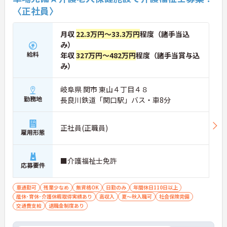
〈正社員〉
月収
22.3万円～33.3万円
程度（諸手当込
み）
給料
年収
327万円～482万円
程度（諸手当賞与込
み）
岐阜県 関市 東山４丁目４８
勤務地
長良川鉄道「関口駅」バス・車8分
正社員(正職員)
雇用形態
■介護福祉士免許
応募要件
車通勤可
残業少なめ
無資格OK
日勤のみ
年間休日110日以上
産休･育休･介護休暇取得実績あり
高収入
夏～秋入職可
社会保険完備
交通費支給
退職金制度あり