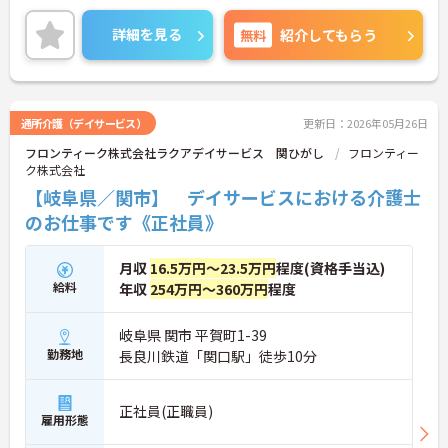
OK！
ご興味のある方は、面接のポイントをお伝えします
詳細を見る
無料
紹介してもらう
のでお気軽にお問い合せください。
通所介護（デイサービス）
更新日：2026年05月26日
フロンティーク株式会社ラクアデイサービス 関ひがし
フロンティー
ク株式会社
【岐阜県／関市】 デイサービスにおける介護士
のお仕事です《正社員》
月収
16.5万円～23.5万円
程度(資格手当込)
給料
年収
254万円～360万円
程度
岐阜県 関市 平賀町1-39
勤務地
長良川鉄道「関口駅」徒歩10分
正社員(正職員)
雇用形態