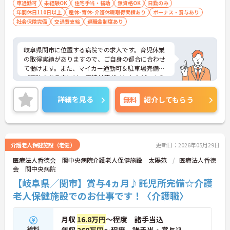
車通勤可
未経験OK
住宅手当・補助
無資格OK
日勤のみ
専門性を高められます
年間休日110日以上
産休･育休･介護休暇取得実績あり
ボーナス・賞与あり
＜残業月7時間以下で身体の負担を軽減！＞
社会保険完備
交通費支給
退職金制度あり
・常勤で働くスタッフの比率が90パーセント以上と
高く、急なシフト変更や無理な長時間勤務が発生し
にくい人員体制です
岐阜県関市に位置する病院での求人です。育児休業
・訪問スケジュールに沿って施設内でのケアを行う
の取得実績がありますので、ご自身の都合に合わせ
ため、月平均の残業時間は5時間から7時間程度とか
て働けます。また、マイカー通勤可＆駐車場完備♪
なり少なめに抑えられます
ご興味のある方には、面接対策ポイントなど、さら
・夜勤明けの翌日は原則としてお休みとなるシフト
に詳細をご案内しますのでお気軽にご相談くださ
編成が組まれており、しっかりと休息を取りながら
い！
詳細を見る
無料
紹介してもらう
長期的な就業が可能です
＜評価制度でキャリアアップ＞
・介護福祉士や初任者研修などの資格や実務経験、
夜勤回数がしっかりと給与に反映されるためモチベ
ーションを維持できます
介護老人保健施設（老健）
更新日：2026年05月29日
・年次を問わずリーダーや主任などのマネジメント
職へ昇格する事例も多数あり、腰を据えて長期的な
医療法人香徳会 関中央病院介護老人保健施設 太陽苑
医療法人香徳
キャリア形成が可能です
会 関中央病院
【岐阜県／関市】賞与4ヵ月♪託児所完備☆介護
老人保健施設でのお仕事です！〈介護職〉
月収
16.8万円
～程度 諸手当込
給料