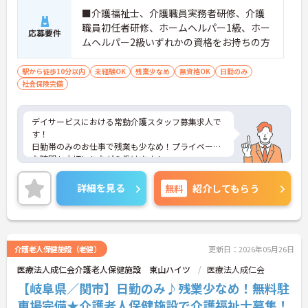
■介護福祉士、介護職員実務者研修、介護
職員初任者研修、ホームヘルパー1級、ホー
応募要件
ムヘルパー2級いずれかの資格をお持ちの方
駅から徒歩10分以内
未経験OK
残業少なめ
無資格OK
日勤のみ
社会保険完備
デイサービスにおける常勤介護スタッフ募集求人で
す！
日勤帯のみのお仕事で残業も少なめ！プライベート
な時間も大切にしながら働けます！
ご興味ある方には、面接のポイントなど、さらに詳
細をお話致しますのでお気軽にご相談ください。
詳細を見る
無料
紹介してもらう
介護老人保健施設（老健）
更新日：2026年05月26日
医療法人成仁会介護老人保健施設 東山ハイツ
医療法人成仁会
【岐阜県／関市】日勤のみ♪残業少なめ！無料駐
車場完備★介護老人保健施設で介護福祉士募集！