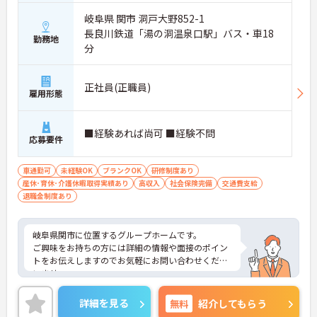
岐阜県 関市 洞戸大野852-1
長良川鉄道「湯の洞温泉口駅」バス・車18
勤務地
分
正社員(正職員)
雇用形態
■経験あれば尚可 ■経験不問
応募要件
車通勤可
未経験OK
ブランクOK
研修制度あり
産休･育休･介護休暇取得実績あり
高収入
社会保険完備
交通費支給
退職金制度あり
岐阜県関市に位置するグループホームです。
ご興味をお持ちの方には詳細の情報や面接のポイン
トをお伝えしますのでお気軽にお問い合わせくださ
いませ。
詳細を見る
無料
紹介してもらう