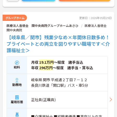
グループホーム
更新日：2026年05月29日
医療法人香徳会 関中央病院グループホームあさひ
医療法人香徳会
関中央病院
【岐阜県／関市】残業少なめ×年間休日数多め！
プライベートとの両立を図りやすい職場です＜介
護福祉士＞
月収
19.1万円
～程度 諸手当込
給料
年収
296万円
～程度 諸手当・賞与込
岐阜県 関市 平成通２丁目７－１２
勤務地
長良川鉄道「関口駅」バス・車5分
正社員(正職員)
雇用形態
■介護福祉士 ■経験者優遇 ■高卒以上の方