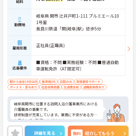
給料
岐阜県 関市 辻井戸町1-111 プルミエール10
1号室
勤務地
長良川鉄道「関(岐阜)駅」徒歩5分
正社員(正職員)
雇用形態
■資格：不問 ■実務経験：不問 ■普通自動
応募要件
車運転免許（AT限定可）
駅から徒歩10分以内
無資格OK
日勤のみ
資格取得サポート
ボーナス・賞与あり
社会保険完備
交通費支給
退職金制度あり
岐阜県関市に位置する訪問入浴介護事業所における
介護職員の募集です。
研修制度が充実しています。業務に不安がある方で
も安心してご勤務いただけます。
ご興味のある方には、面接対策ポイントなど、さら
に詳細をご案内しますのでお気軽にご相談くださ
詳細を見る
無料
紹介してもらう