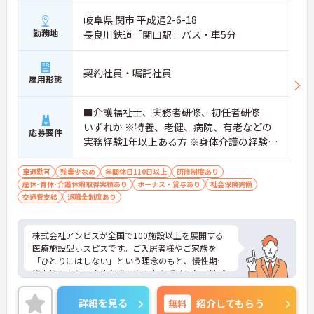
岐阜県 関市 平成通2-6-18
勤務地
長良川鉄道「関口駅」バス・車5分
契約社員・嘱託社員
雇用形態
■介護福祉士、実務者研修、初任者研修
いずれか ※特養、老健、病院、有老などの
応募要件
実務経験1年以上ある方 ※身体介護の経験年
以上ある方、機械浴の使用の経験のある方
歓迎
車通勤可
残業少なめ
年間休日110日以上
研修制度あり
産休･育休･介護休暇取得実績あり
ボーナス・賞与あり
社会保険完備
交通費支給
退職金制度あり
株式会社アンビスが全国で100施設以上を展開する
医療施設型ホスピスです。ご入居者様やご家族を
「ひとりにはしない」という理念のもと、慢性期や
終末期にあり医療依存度の高い方を受け入れ、地域
医療を支える社会的意義の高い事業を推進していま
す。現場には看護師が24時間常駐しています。急変
詳細を見る
無料
紹介してもらう
時の対応や医療行為は看護師が担当するため、初任