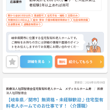
応募要件
者経験1年以上あれば尚可
駅から徒歩10分以内
車通勤可
住宅手当・補助
日勤のみ
年間休日110日以上
産休･育休･介護休暇取得実績あり
社会保険完備
交通費支給
退職金制度あり
岐阜県関市に位置する住宅型有料老人ホームです。
ご興味をお持ちの方には詳細の情報や面接のポイン
トをお伝えしますのでお気軽にお問い合わせくださ
いませ。
詳細を見る
無料
紹介してもらう
更新日：2026年03月09日
医療法人社団智徳会住宅型有料老人ホーム メディカルホーム寿
医療
法人社団智徳会
【岐阜県／関市】無資格・未経験歓迎♪住宅型有
料老人ホームでのお仕事です！〈介護職〉