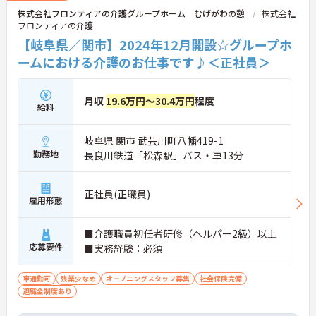
スタッフが長く働ける職場環境が整っています。
株式会社フロンティアの介護グループホーム むげがわの憩
株式会社
働きやすい職場実現に向けては、iPad（アイパッ
フロンティアの介護
ド）を使用した介護記録システムや介護ロボットを
導入するなど介護現場でのICT化を推進しています。
【岐阜県／関市】2024年12月開設☆グループホ
介護の楽しさ、やりがいを感じられる未経験者に優
ームにおける介護のお仕事です♪＜正社員＞
しい職場です！
原則転勤なし！産休育休の取得事例があり託児所・
育児の補助もあるため腰を据えて働ける環境が整っ
月収
19.6万円～30.4万円
程度
ています。
給料
ご興味ある方には、面接対策ポイントなど、詳細を
お話しいたしますのでお気軽にご相談ください。
岐阜県 関市 武芸川町八幡419-1
勤務地
長良川鉄道「松森駅」バス・車13分
正社員(正職員)
雇用形態
■介護職員初任者研修（ヘルパー2級）以上
応募要件
■実務経験：必須
車通勤可
残業少なめ
オープニングスタッフ募集
社会保険完備
退職金制度あり