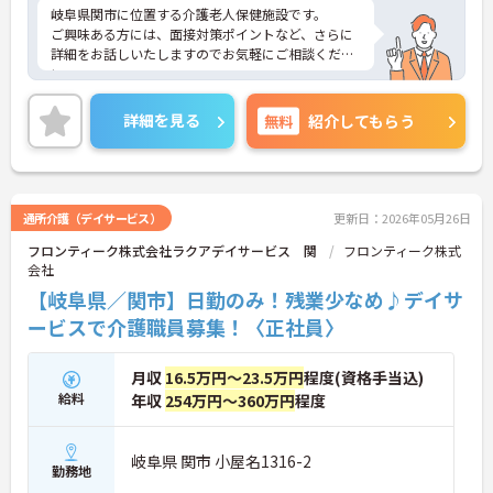
岐阜県関市に位置する介護老人保健施設です。
ご興味ある方には、面接対策ポイントなど、さらに
詳細をお話しいたしますのでお気軽にご相談くださ
い。
詳細を見る
無料
紹介してもらう
通所介護（デイサービス）
更新日：2026年05月26日
フロンティーク株式会社ラクアデイサービス 関
フロンティーク株式
会社
【岐阜県／関市】日勤のみ！残業少なめ♪デイサ
ービスで介護職員募集！〈正社員〉
月収
16.5万円～23.5万円
程度(資格手当込)
給料
年収
254万円～360万円
程度
岐阜県 関市 小屋名1316-2
勤務地