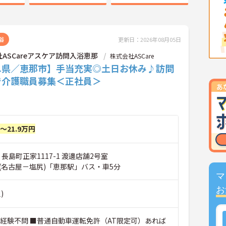
浴
更新日：2026年08月05日
ASCareアスケア訪問入浴恵那
株式会社ASCare
阜県／恵那市】手当充実◎土日お休み♪訪問
で介護職員募集＜正社員＞
円～21.9万円
 長島町正家1117-1 渡邊店舗2号室
(名古屋－塩尻)「恵那駅」バス・車5分
マ
お
)
■経験不問 ■普通自動車運転免許（AT限定可）あれば