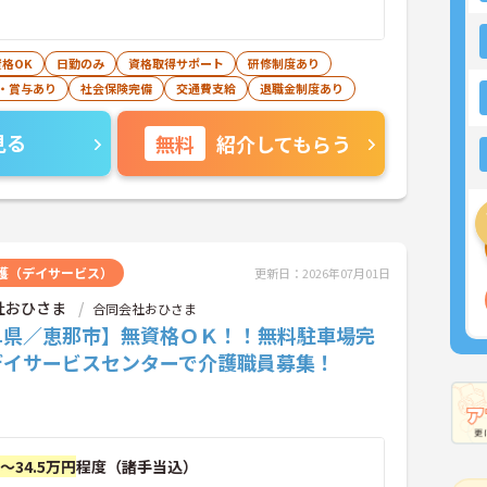
格OK
日勤のみ
資格取得サポート
研修制度あり
・賞与あり
社会保険完備
交通費支給
退職金制度あり
見る
無料
紹介してもらう
護（デイサービス）
更新日：2026年07月01日
社おひさま
合同会社おひさま
阜県／恵那市】無資格ＯＫ！！無料駐車場完
デイサービスセンターで介護職員募集！
円～34.5万円
程度（諸手当込）