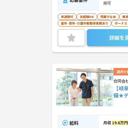
応募要件
尚可
車通勤可
未経験OK
残業少なめ
無資
産休･育休･介護休暇取得実績あり
ボーナス
詳細を
通所介
合同会
【岐
備★
給料
月収
19.6万