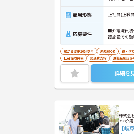
雇用形態
正社員(正職員
■介護職員初
応募要件
護施設での勤
駅から徒歩10分以内
未経験OK
寮・借
社会保険完備
交通費支給
退職金制度あ
詳細を
株式会
アの介護
【岐