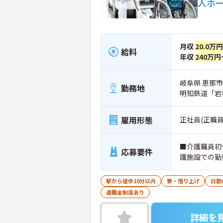
人ホ
月収
20.0万円
給料
年収
240万円
岐阜県 恵那市 
勤務地
明知鉄道「岩
雇用形態
正社員(正職員
■介護職員初
応募要件
護施設での勤
駅から徒歩10分以内
寮・借り上げ
日勤
退職金制度あり
詳細を