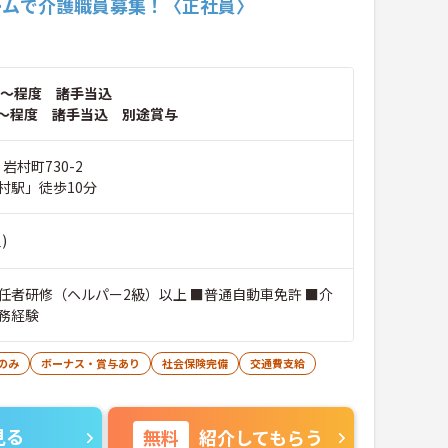
ームで介護職員募集！〈正社員〉
～程度 諸手当込
～程度 諸手当込 別途賞与
岩村町730-2
村駅」徒歩10分
)
任者研修（ヘルパー2級）以上 ■普通自動車免許 ■介
務経験
のみ
ボーナス・賞与あり
社会保険完備
交通費支給
見る
無料
紹介してもらう