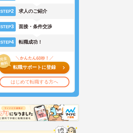
2
求人のご紹介
STEP
3
面接・条件交渉
STEP
4
転職成功！
STEP
転職サポートに登録
はじめて転職する方へ