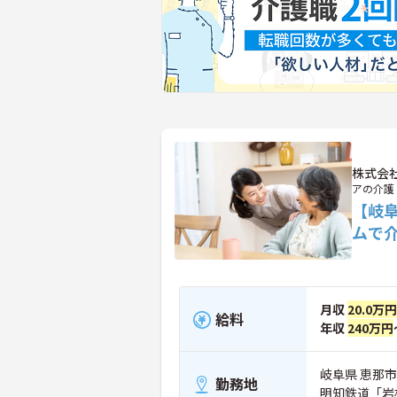
株式会
アの介護
【岐
ムで
月収
20.0万円
給料
年収
240万円
岐阜県 恵那市 
勤務地
明知鉄道「岩