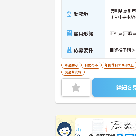
岐阜県 恵那市 
勤務地
ＪＲ中央本線
雇用形態
正社員(正職員
応募要件
■資格不問 
車通勤可
日勤のみ
年間休日110日以上
交通費支給
詳細を