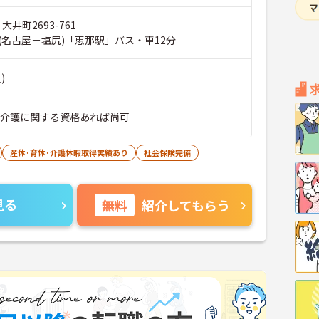
大井町2693-761
(名古屋－塩尻)「恵那駅」バス・車12分
)
※介護に関する資格あれば尚可
産休･育休･介護休暇取得実績あり
社会保険完備
見る
無料
紹介してもらう