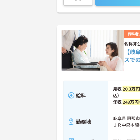
有料老
名称非
【岐
スで
月収
20.3万
給料
込）
年収
243万円
岐阜県 恵那市
勤務地
ＪＲ中央本線