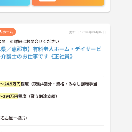
人ホーム
更新日：2026年06月02日
公開 ※詳細はお問合せください
阜県／恵那市】有料老人ホーム・デイサービ
の介護士のお仕事です《正社員》
円～24.5万円
程度（夜勤4回分・資格・みなし割増手当
～294万円
程度（賞与別途支給）
(名古屋－塩尻)