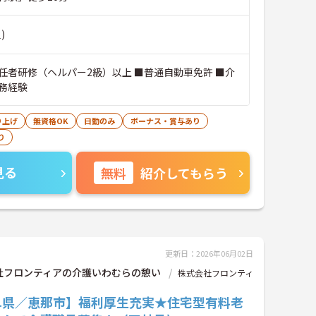
)
任者研修（ヘルパー2級）以上 ■普通自動車免許 ■介
務経験
り上げ
無資格OK
日勤のみ
ボーナス・賞与あり
り
見る
無料
紹介してもらう
更新日：2026年06月02日
社フロンティアの介護いわむらの憩い
株式会社フロンティ
阜県／恵那市】福利厚生充実★住宅型有料老