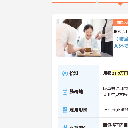
訪問入
株式会社
【岐
入浴
給料
月収
21.9万
岐阜県 恵那市
勤務地
ＪＲ中央本線
雇用形態
正社員(正職員
■資格不問 