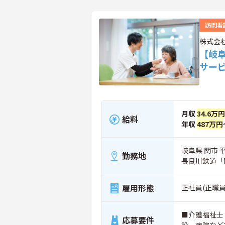
訪問看
株式会
【岐阜
サー
月収
34.6万円
給料
年収
487万円
岐阜県 関市 平
勤務地
長良川鉄道「
雇用形態
正社員(正職員
■介護福祉士
応募要件