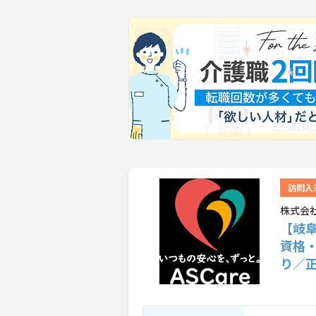
訪問入
株式会社
【岐
資格
り／