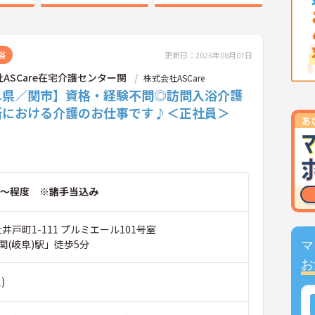
浴
更新日：2026年08月07日
ASCare在宅介護センター関
株式会社ASCare
阜県／関市】資格・経験不問◎訪問入浴介護
所における介護のお仕事です♪＜正社員＞
～程度 ※諸手当込み
辻井戸町1-111 プルミエール101号室
関(岐阜)駅」徒歩5分
マ
お
)