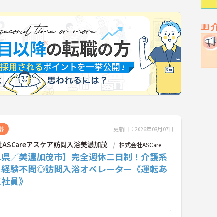
浴
更新日：2026年08月07日
ASCareアスケア訪問入浴美濃加茂
株式会社ASCare
阜県／美濃加茂市】完全週休二日制！介護系
・経験不問◎訪問入浴オペレーター《運転あ
正社員》