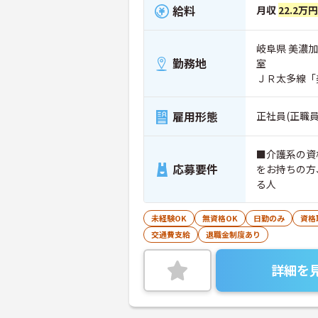
給料
月収
22.2万
岐阜県 美濃加
勤務地
室
ＪＲ太多線「
雇用形態
正社員(正職員
■介護系の資
応募要件
をお持ちの方
る人
未経験OK
無資格OK
日勤のみ
資格
交通費支給
退職金制度あり
詳細を