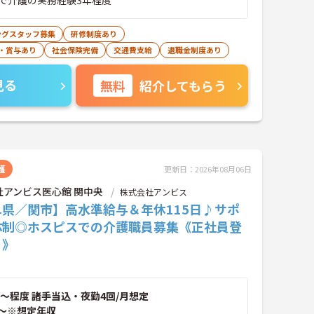
で介護の実務経験3年程度
ングスタッフ募集
研修制度あり
・賞与あり
社会保険完備
交通費支給
退職金制度あり
見る
無料
紹介してもらう
護
更新日：2026年08月06日
社アンビス医心館 関中央
株式会社アンビス
阜県／関市】高水準給与＆年休115日♪サポ
体制◎ホスピスでの介護職員募集《正社員登
り》
～程度 諸手当込・夜勤4回/月想定
～※想定年収