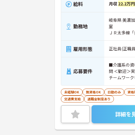
給料
月収
22.2万
岐阜県 美濃加
勤務地
室
ＪＲ太多線「
雇用形態
正社員(正職員
■介護系の資
応募要件
問 ＜歓迎＞
チームワーク
未経験OK
無資格OK
日勤のみ
資格
交通費支給
退職金制度あり
詳細を