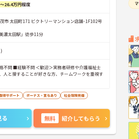
円～26.4万円
程度
茂市 太田町171 ビクトリーマンション店舗･1F102号
美濃太田駅」徒歩11分
)
格不問 ■経験不問 ＜歓迎＞実務者研修や介護福祉士
、人と接することが好きな方、チームワークを重視す
取得サポート
ボーナス・賞与あり
社会保険完備
見る
無料
紹介してもらう