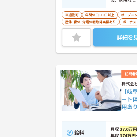
設、病院など
車通勤可
年間休日110日以上
オープニ
産休･育休･介護休暇取得実績あり
ボーナス
詳細を
訪問看
株式会
【岐
ート
用あ
月収
27.0万円
給料
年収
374万円