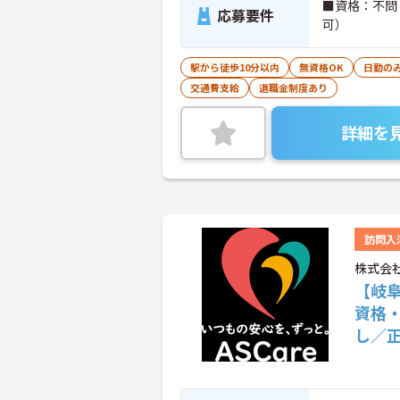
■資格：不問
応募要件
可）
駅から徒歩10分以内
無資格OK
日勤の
交通費支給
退職金制度あり
詳細を
訪問入
株式会社
【岐
資格
し／