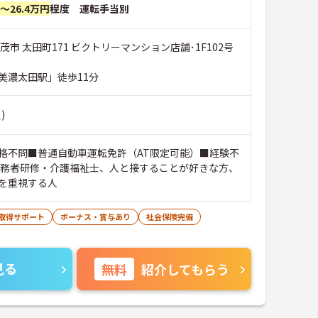
円～26.4万円
程度 運転手当別
茂市 太田町171 ビクトリーマンション店舗･1F102号
美濃太田駅」徒歩11分
)
格不問■普通自動車運転免許（AT限定可能）■経験不
実務者研修・介護福祉士、人と接することが好きな方、
を重視する人
取得サポート
ボーナス・賞与あり
社会保険完備
見る
無料
紹介してもらう