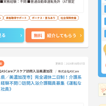
 ■実務経験：不問 ■普通自動車運転免許（AT限定
み
資格取得サポート
ボーナス・賞与あり
社会保険完備
見る
無料
紹介してもらう
浴
更新日：2026年08月07日
ASCareアスケア訪問入浴美濃加茂
株式会社ASCare
阜県／美濃加茂市】完全週休二日制！介護系
・経験不問◎訪問入浴介護職員募集《運転な
正社員》