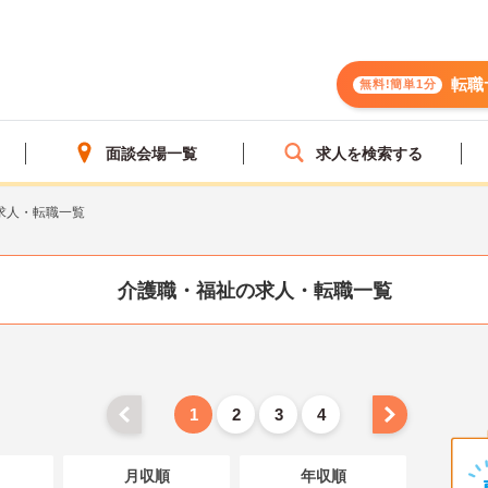
転職
無料!簡単1分
面談会場一覧
求人を検索する
求人・転職一覧
介護職・福祉の求人・転職一覧
1
2
3
4
月収順
年収順