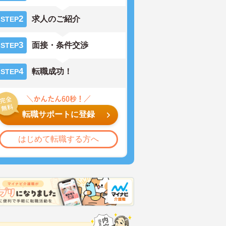
2
求人のご紹介
STEP
3
面接・条件交渉
STEP
4
転職成功！
STEP
転職サポートに登録
はじめて転職する方へ