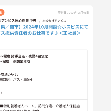
護
更新日：2026年08月06日
社アンビス医心館 関中央
株式会社アンビス
県／関市】2024年10月開設☆ホスピスにて
ビス提供責任者のお仕事です♪＜正社員＞
～程度 諸手当込・夜勤4回想定
～程度 ※想定年収
成通2-6-18
関口駅」バス・車5分
)
 ■特別養護老人ホーム、訪問介護、介護老人保健施