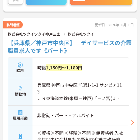
えやすく、プライベートな時間もしっかり確保でき
る働きやすい職場です。
＜ありがとう」が嬉しい！工夫とアイデアが活きる
仕事＞食事や入浴の介助だけでなく、レクリエーシ
ョンの企画や実施も大切なお仕事です。「どんな工
訪問看護
更新日：2026年08月06日
夫をしたら喜んでいただけるか」をスタッフみんな
株式会社ツクイツクイ神戸三宮
株式会社ツクイ
で考え、アイデアを形にしていきます。お客様から
直接「ありがとう」と感謝の言葉をいただけたり、
【兵庫県／神戸市中央区】 デイサービスの介護
信頼関係が深まっていく喜びを感じられるのが大き
職員求人です《パート》
なやりがいです。介護度が比較的高くないため、身
体への負担が少なめなのも特徴です。
時給
1,150円～1,180円
給料
兵庫県 神戸市中央区 旭通1-1-1 サンピア11
3
勤務地
ＪＲ東海道本線(米原－神戸)「三ノ宮(ＪＲ)
駅」徒歩10分
非常勤・パート・アルバイト
雇用形態
＜資格＞不問 ＜経験＞不問 ※無資格者:入社
半年以内に会社負担で認知症介護基礎研修