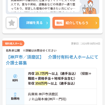
人です。賞与や昇給、退職金などの待遇が一通り整
っており、安定した環境の中で働きたい方にピッタ
リです♪ご興味のある方には、面接対策ポイントな
ど、さらに詳細をご案内しますのでお気軽にご相談
ください！
詳細を見る
無料
紹介してもらう
有料老人ホーム
更新日：2026年08月04日
名称非公開 ※詳細はお問合せください
【神戸市／須磨区】 介護付有料老人ホームにて
介護士募集
月収
25.7万円
～以上（諸手当込） （役割＋
職能＋資格手当＋地域手当含む）
給料
年収
350万円
～以上（諸手当込）
兵庫県 神戸市須磨区
勤務地
ＪＲ山陽本線(神戸－門司)