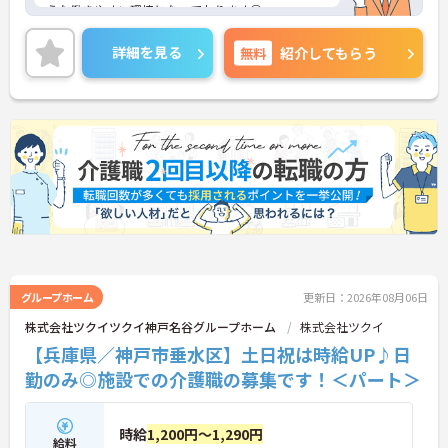
うな働きやすい環境となっております◎
介護系資格や経験がない方も応募できる求人となっ
ておりますので、この機会にケアドライバーを始め
詳細を見る
無料
紹介してもらう
てみたいという方にお勧めです！
ご興味ある方は面接ポイントをお伝えしますので、
お気軽にお問い合わせください♪
グループホーム
更新日：2026年08月06日
株式会社ツクイツクイ神戸名谷グループホーム
株式会社ツクイ
【兵庫県／神戸市垂水区】土日祝は時給UP♪日
勤のみ◎施設での介護職の募集です！＜パート＞
時給
1,200円～1,290円
給料