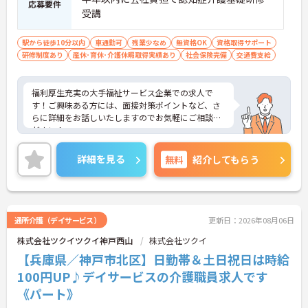
応募要件
受講
駅から徒歩10分以内
車通勤可
残業少なめ
無資格OK
資格取得サポート
研修制度あり
産休･育休･介護休暇取得実績あり
社会保険完備
交通費支給
福利厚生充実の大手福祉サービス企業での求人で
す！ご興味ある方には、面接対策ポイントなど、さ
らに詳細をお話しいたしますのでお気軽にご相談く
ださい！
詳細を見る
無料
紹介してもらう
通所介護（デイサービス）
更新日：2026年08月06日
株式会社ツクイツクイ神戸西山
株式会社ツクイ
【兵庫県／神戸市北区】日勤帯＆土日祝日は時給
100円UP♪デイサービスの介護職員求人です
《パート》