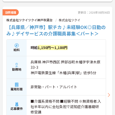
訪問看護
更新日：2026年08月06日
株式会社ツクイツクイ神戸秋葉台
株式会社ツクイ
【兵庫県／神戸市】駅チカ♪未経験OK◎日勤の
み♪デイサービスの介護職員募集＜パート＞
時給
1,150円～1,180円
給料
兵庫県 神戸市西区 押部谷町木幡字宇津木原
33-3
勤務地
神戸電鉄粟生線「木幡(兵庫)駅」徒歩5分
非常勤・パート・アルバイト
雇用形態
■介護系資格不問 ■経験不問 ※無資格者:入
社半年以内に会社負担で認知症介護基礎研
応募要件
修受講