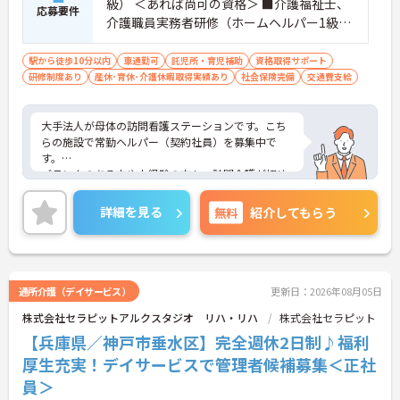
級） ＜あれば尚可の資格＞ ■介護福祉士、
応募要件
介護職員実務者研修（ホームヘルパー1級・
介護職員基礎研修）
駅から徒歩10分以内
車通勤可
託児所・育児補助
資格取得サポート
研修制度あり
産休･育休･介護休暇取得実績あり
社会保険完備
交通費支給
大手法人が母体の訪問看護ステーションです。こち
らの施設で常勤ヘルパー（契約社員）を募集中で
す。
ブランクのある方や未経験の方も、訪問介護が初め
ての方でも、安心して訪問出来るようになるまで同
行研修があります！介護福祉士を目指してる方に
詳細を見る
無料
紹介してもらう
は、資格所得支援もあります！
明るく元気に利用者様と接していただける方を募集
中です。
詳細な内容をお求めの方は、是非マイナビにご登
録・お問い合わせください。
通所介護（デイサービス）
更新日：2026年08月05日
株式会社セラピットアルクスタジオ リハ・リハ
株式会社セラピット
【兵庫県／神戸市垂水区】完全週休2日制♪福利
厚生充実！デイサービスで管理者候補募集＜正社
員＞