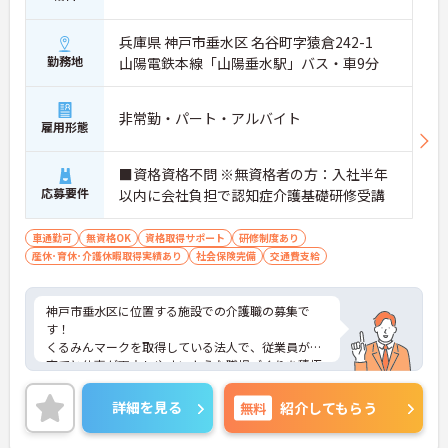
兵庫県 神戸市垂水区 名谷町字猿倉242-1
勤務地
山陽電鉄本線「山陽垂水駅」バス・車9分
非常勤・パート・アルバイト
雇用形態
■資格資格不問 ※無資格者の方：入社半年
応募要件
以内に会社負担で認知症介護基礎研修受講
車通勤可
無資格OK
資格取得サポート
研修制度あり
産休･育休･介護休暇取得実績あり
社会保険完備
交通費支給
神戸市垂水区に位置する施設での介護職の募集で
す！
くるみんマークを取得している法人で、従業員が子
育てと仕事が両立しやすいような職場づくりを積極
的に行っています。
ご興味ある方には、面接対策ポイントなど、さらに
詳細を見る
無料
紹介してもらう
詳細をお話しいたしますのでお気軽にご相談くださ
い！