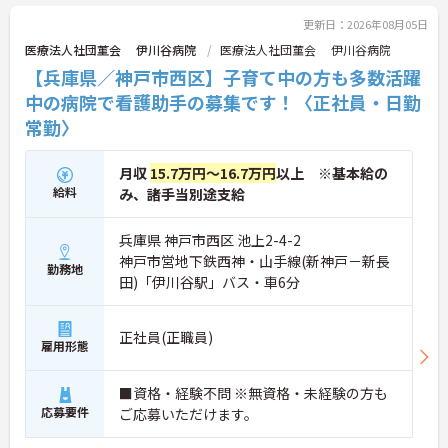
更新日：2026年08月05日
医療法人社団菫会 伊川谷病院
医療法人社団菫会 伊川谷病院
【兵庫県／神戸市西区】子育て中の方も多数活躍
中の病院で看護助手の募集です！〈正社員・日勤
常勤〉
月収
15.7万円～16.7万円
以上 ※基本給の
給料
み、諸手当別途支給
兵庫県 神戸市西区 池上2-4-2
神戸市営地下鉄西神・山手線(新神戸－新長
勤務地
田)「伊川谷駅」バス・車6分
正社員(正職員)
雇用形態
■資格・経験不問 ※無資格・未経験の方も
応募要件
ご応募いただけます。