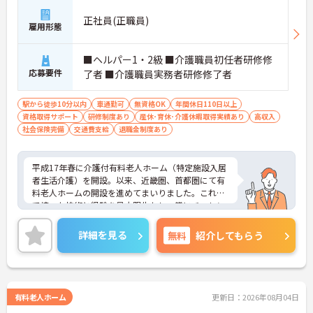
正社員(正職員)
雇用形態
■ヘルパー1・2級 ■介護職員初任者研修修
応募要件
了者 ■介護職員実務者研修修了者
駅から徒歩10分以内
車通勤可
無資格OK
年間休日110日以上
資格取得サポート
研修制度あり
産休･育休･介護休暇取得実績あり
高収入
社会保険完備
交通費支給
退職金制度あり
平成17年春に介護付有料老人ホーム（特定施設入居
者生活介護）を開設。以来、近畿圏、首都圏にて有
料老人ホームの開設を進めてまいりました。これま
で培った技術と経験を最大限生かし、常にチャレン
ジ精神と創造力を発揮し、高齢者の皆様が安心して
生活できる「豊かで実りある高齢社会」を目指して
詳細を見る
無料
紹介してもらう
おります。首都圏で3ホーム、近畿圏で5ホームの新
規開設を予定しており、第33期末（平成29年6月30
日）時点では、運営ホーム数は38ホーム、居室数は
2,706室と急成長しております。ご興味を持たれた
方は面接対策ポイントや求人の詳細などお話しいた
有料老人ホーム
更新日：2026年08月04日
しますのでお気軽にお問い合わせ下さい。