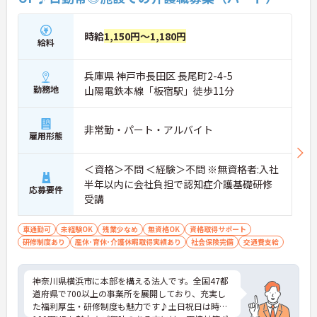
時給
1,150円～1,180円
給料
兵庫県 神戸市長田区 長尾町2-4-5
勤務地
山陽電鉄本線「板宿駅」徒歩11分
非常勤・パート・アルバイト
雇用形態
＜資格＞不問 ＜経験＞不問 ※無資格者:入社
半年以内に会社負担で認知症介護基礎研修
応募要件
受講
車通勤可
未経験OK
残業少なめ
無資格OK
資格取得サポート
研修制度あり
産休･育休･介護休暇取得実績あり
社会保険完備
交通費支給
神奈川県横浜市に本部を構える法人です。全国47都
道府県で700以上の事業所を展開しており、充実し
た福利厚生・研修制度も魅力です♪土日祝日は時給