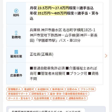
月収
23.5万円～27.0万円
程度※諸手当込
年収
352万円～405万円
程度※諸手当・賞与
給料
込
兵庫県 神戸市垂水区 名谷町字横尾1825-1
神戸市営地下鉄西神・山手線(新神戸－新長
勤務地
田)「学園都市駅」バス・車10分
正社員(正職員)
雇用形態
■普通自動車免許必須 ■介護福祉士あれば
尚可 ■管理者未経験可 ■ブランク可 ■資格
応募要件
不問
管理職求人
車通勤可
未経験OK
無資格OK
日勤のみ
ブランクOK
資格取得サポート
研修制度あり
産休･育休･介護休暇取得実績あり
ボーナス・賞与あり
社会保険完備
交通費支給
退職金制度あり
兵庫県神戸市垂水区に位置するデイサービスでの求