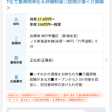
T化で業務効率化＆評価制度◎訪問介護＜介護職
＞
月収
27.0万円
～
給料
年収
334万円
～程度
兵庫県 神戸市灘区 （新規未定）
ＪＲ東海道本線(米原－神戸)「六甲道駅」0
勤務地
分
正社員(正職員)
雇用形態
■いずれかの資格をお持ちの方■介護実務
経験がある方■オープンから2-3か月後を目
応募要件
安に、初任者研修の受け入れ可能
日勤のみ
資格取得サポート
研修制度あり
産休･育休･介護休暇取得実績あり
ボーナス・賞与あり
社会保険完備
交通費支給
退職金制度あり