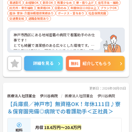
車通勤可
未経験OK
新卒OK
残業少なめ
寮・借り上げ
住宅手当・補助
託児所・育児補助
無資格OK
日勤のみ
年間休日110日以上
ブランクOK
産休･育休･介護休暇取得実績あり
ボーナス・賞与あり
社会保険完備
交通費支給
退職金制度あり
神戸市西区にある地域密着の病院で看護助手のお仕
事です！
とても綺麗で清潔感のある広々とした環境です。年
間休日110日以上、残業少なめですので仕事とプラ
イベートのメリハリをつけてご勤務いただけます◎
また、近隣グループ施設の託児所を利用することが
詳細を見る
無料
紹介してもらう
できるので、お子様のいらっしゃる方も安心♪
ご興味がある方は是非一度マイナビまでお問合せく
ださい！！
更新日：2026年08月05日
医療法人社団菫会 伊川谷病院
医療法人社団菫会 伊川谷病院
【兵庫県／神戸市】無資格OK！年休111日♪寮
＆保育園完備◎病院での看護助手＜正社員＞
月収
18.6万円～20.6万円
給料