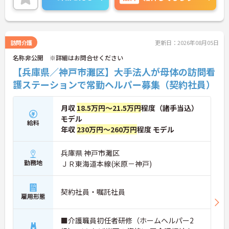
手当や扶養手当も充実しているため、収入面での安
心感が期待できます。また、院内保育園や独身者向
けの職員寮補助に加えて、年間休日111日の確保や
産前産後・育児休暇制度も整備されており、ライフ
ステージの変化に合わせて長期的に活躍できる環境
訪問介護
更新日：2026年08月05日
です。65歳までの再雇用制度や退職金制度も備えて
名称非公開 ※詳細はお問合せください
おり、腰を据えてキャリアを築くことができます。
【兵庫県／神戸市灘区】大手法人が母体の訪問看
★おすすめPOINT★
護ステーションで常勤ヘルパー募集（契約社員）
◆多職種が一丸となったチーム医療の提供を目指し
ているため、一人で抱え込まずに業務を進められる
体制です
月収
18.5万円～21.5万円
程度（諸手当込）
◆院内併設の保育園を利用できるため、仕事と育児
モデル
の両立が可能です
給料
年収
230万円～260万円
程度 モデル
◆年間休日111日と各種休暇制度を利用できるほ
か、65歳までの再雇用制度により将来にわたり無理
なく働き続けられます
兵庫県 神戸市灘区
勤務地
ＪＲ東海道本線(米原－神戸)
契約社員・嘱託社員
雇用形態
■介護職員初任者研修（ホームヘルパー2