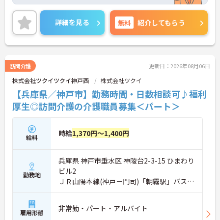
100円UPも魅力★ご興味のある方には、面接対策ポ
イントなど、さらに詳細をお話しいたしますのでお
気軽にご相談ください！
詳細を見る
無料
紹介してもらう
訪問介護
更新日：2026年08月06日
株式会社ツクイツクイ神戸西
株式会社ツクイ
【兵庫県／神戸市】勤務時間・日数相談可♪福利
厚生◎訪問介護の介護職員募集＜パート＞
時給
1,370円～1,400円
給料
兵庫県 神戸市垂水区 神陵台2-3-15 ひまわり
ビル2
勤務地
ＪＲ山陽本線(神戸－門司)「朝霧駅」バス・
車8分
非常勤・パート・アルバイト
雇用形態