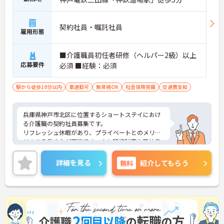
【専門資格を活かした収入アップと明確なキャリア
形成が期待できます】
・資格手当が支給されるほか、年2回の評価面談で
契約社員・嘱託社員
個人の頑張りが給与に還元される仕組みが整ってい
雇用形態
ます
・サービス提供責任者や管理者へのキャリアアップ
■介護職員初任者研修（ヘルパー2級）以上
も目指せます
応募要件
必須 ■経験：必須
【IT化と手厚いフォロー体制により、業務のストレ
スを軽減できます】
駅から徒歩10分以内
車通勤可
無資格OK
社会保険完備
交通費支給
・記録票の提出やシフト確認をすべてスマートフォ
ンで行えるため、手書きの書類作成や事業所への移
動の手間が省けケア業務に集中できます
兵庫県神戸市北区に位置するショートステイにおけ
・定期的な面談を通じて上司がフォローする体制が
る介護職の契約社員募集です。
あり、訪問介護でありながら孤立することなくチー
リフレッシュ休暇があり、プライベートとのメリハ
ムの支援を受けながら業務に取り組めます
リのある働き方が可能です。また研修制度や正社員
登用制度もあり働きながらスキルアップが目指せる
環境です。
詳細を見る
無料
紹介してもらう
ご興味のある方には、面接対策ポイントなど、さら
に詳細をご案内しますのでお気軽にご相談くださ
い！