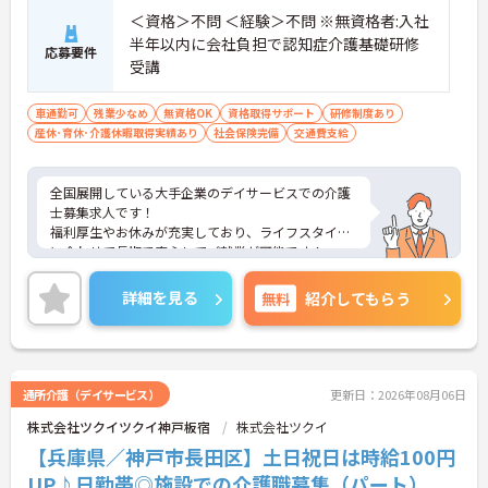
＜資格＞不問 ＜経験＞不問 ※無資格者:入社
半年以内に会社負担で認知症介護基礎研修
応募要件
受講
車通勤可
残業少なめ
無資格OK
資格取得サポート
研修制度あり
産休･育休･介護休暇取得実績あり
社会保険完備
交通費支給
全国展開している大手企業のデイサービスでの介護
士募集求人です！
福利厚生やお休みが充実しており、ライフスタイル
に合わせて長期で安心してご就業が可能です！
ご興味ある方には、面接のポイントなど、さらに詳
細をお話致しますのでお気軽にご相談ください。
詳細を見る
無料
紹介してもらう
通所介護（デイサービス）
更新日：2026年08月06日
株式会社ツクイツクイ神戸板宿
株式会社ツクイ
【兵庫県／神戸市長田区】土日祝日は時給100円
UP♪日勤帯◎施設での介護職募集（パート）