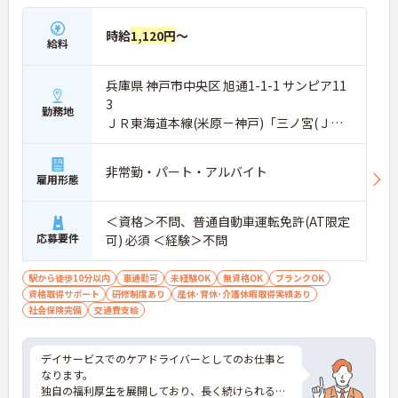
時給
1,120円
～
給料
兵庫県 神戸市中央区 旭通1-1-1 サンピア11
3
勤務地
ＪＲ東海道本線(米原－神戸)「三ノ宮(ＪＲ)
駅」徒歩10分
非常勤・パート・アルバイト
雇用形態
＜資格＞不問、普通自動車運転免許(AT限定
応募要件
可) 必須 ＜経験＞不問
駅から徒歩10分以内
車通勤可
未経験OK
無資格OK
ブランクOK
資格取得サポート
研修制度あり
産休･育休･介護休暇取得実績あり
社会保険完備
交通費支給
デイサービスでのケアドライバーとしてのお仕事と
なります。
独自の福利厚生を展開しており、長く続けられるよ