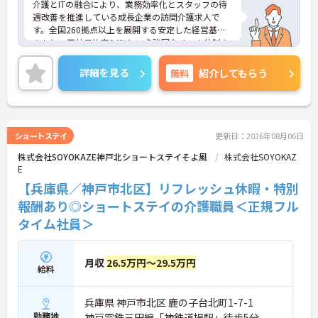
介護とITの融合により、業務効率化とスタッフの待
遇改善を推進している成長企業の訪問介護求人で
す。全国260拠点以上を展開する安定した経営基盤
のもと、正社員比率94%という強固なチーム体制を
構築しています。資格手当や年2回の評価面談など、
専門資格と成果が収入に直結する仕組みが整ってい
詳細を見る
無料
紹介してもらう
ます。夜勤なしの完全週休2日制（曜日固定）を採用
し、日々の記録業務はスマートフォンで完結するた
め、施設勤務特有の不規則なシフトや煩雑な事務作
業の負担を抑え、ケアに専念できます。定期的な面
談で不安を解消できるフォロー体制もあり、介護福
ショートステイ
更新日：2026年08月06日
祉士の資格取得やサ責や管理者への着実なキャリア
株式会社SOYOKAZE神戸北ショートステイそよ風
株式会社SOYOKAZ
アップを目指す有資格者の方に推奨できる環境で
E
す。
【兵庫県／神戸市北区】リフレッシュ休暇・特別
★おすすめPOINT★
報酬あり◎ショートステイの介護職員＜正規フル
【夜勤なし・曜日固定の休日で、身体への負担を抑
タイム社員＞
えた働き方が実現できます】
・8:00～19:00の間での実働8時間勤務で夜勤が存在
しないため、生活リズムを整えながら健康的に働き
続けることができます
月収
26.5万円～29.5万円
給料
・完全週休2日制（曜日固定）を採用していること
により、先々の予定が立てやすくプライベートの時
間をしっかりと確保できる環境です
兵庫県 神戸市北区 鹿の子台北町1-7-1
勤務地
神戸電鉄三田線「神鉄道場駅」徒歩5分