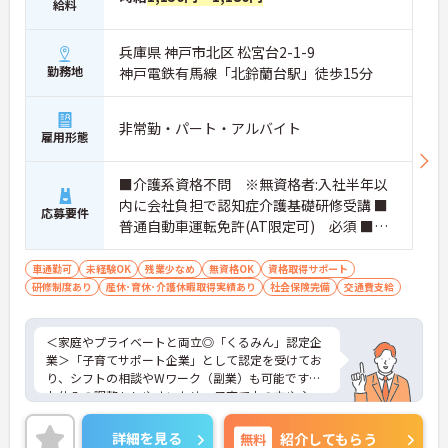
給料
兵庫県 神戸市北区 松宮台2-1-9
勤務地
神戸電鉄有馬線「北鈴蘭台駅」徒歩15分
非常勤・パート・アルバイト
雇用形態
■介護系資格不問 ※無資格者:入社半年以
内に会社負担で認知症介護基礎研修受講 ■
応募要件
普通自動車運転免許(AT限定可) 必須 ■経
験不問
車通勤可
未経験OK
残業少なめ
無資格OK
資格取得サポート
研修制度あり
産休･育休･介護休暇取得実績あり
社会保険完備
交通費支給
＜家庭やプライベートと両立◎「くるみん」認定企
業＞「子育てサポート企業」として認定を受けてお
り、シフトの相談やWワーク（副業）も可能です。
お休みの調整もしやすいため、子育て中の方や主
婦・主夫の方も無理なく活躍しています。夜勤がな
く、日勤中心のデイサービスなので生活リズムも整
詳細を見る
無料
紹介してもらう