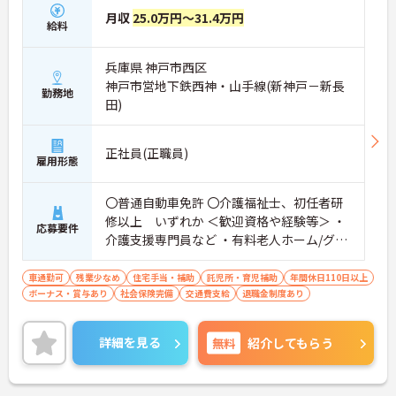
月収
25.0万円～31.4万円
給料
兵庫県 神戸市西区
神戸市営地下鉄西神・山手線(新神戸－新長
勤務地
田)
正社員(正職員)
雇用形態
〇普通自動車免許 〇介護福祉士、初任者研
修以上 いずれか ＜歓迎資格や経験等＞ ・
応募要件
介護支援専門員など ・有料老人ホーム/グル
ープホーム/サ高住 /訪問介護/病院等での介
護やリハビリ スタッフ経験
車通勤可
残業少なめ
住宅手当・補助
託児所・育児補助
年間休日110日以上
ボーナス・賞与あり
社会保険完備
交通費支給
退職金制度あり
詳細を見る
無料
紹介してもらう