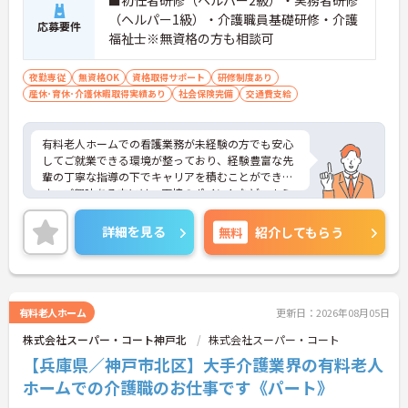
（ヘルパー1級）・介護職員基礎研修・介護
応募要件
福祉士※無資格の方も相談可
夜勤専従
無資格OK
資格取得サポート
研修制度あり
産休･育休･介護休暇取得実績あり
社会保険完備
交通費支給
有料老人ホームでの看護業務が未経験の方でも安心
してご就業できる環境が整っており、経験豊富な先
輩の丁寧な指導の下でキャリアを積むことができま
す。ご興味ある方には、面接のポイントなど、さら
に詳細をお話致しますのでお気軽にご相談くださ
い。
詳細を見る
無料
紹介してもらう
有料老人ホーム
更新日：2026年08月05日
株式会社スーパー・コート神戸北
株式会社スーパー・コート
【兵庫県／神戸市北区】大手介護業界の有料老人
ホームでの介護職のお仕事です《パート》