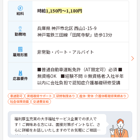
時給
1,150円～1,180円
給料
兵庫県 神戸市北区 西山1-15-9
勤務地
神戸電鉄三田線「田尾寺駅」徒歩13分
非常勤・パート・アルバイト
雇用形態
■普通自動車運転免許（AT限定可）必須 ■
無資格OK ■経験不問 ※無資格者:入社半年
応募要件
以内に会社負担で認知症介護基礎研修受講
車通勤可
資格取得サポート
研修制度あり
産休･育休･介護休暇取得実績あり
社会保険完備
交通費支給
福利厚生充実の大手福祉サービス企業での求人で
す！ご興味ある方には、面接対策ポイントなど、さ
らに詳細をお話しいたしますのでお気軽にご相談く
ださい！