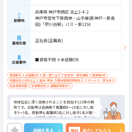
兵庫県 神戸市西区 池上2-4-2
神戸市営地下鉄西神・山手線(新神戸－新長
勤務地
田)「伊川谷駅」バス・車12分
正社員(正職員)
雇用形態
■資格不問 ※未経験OK
応募要件
車通勤可
未経験OK
寮・借り上げ
託児所・育児補助
無資格OK
年間休日110日以上
産休･育休･介護休暇取得実績あり
ボーナス・賞与あり
社会保険完備
交通費支給
退職金制度あり
地域社会に深く信頼されることを目指す115床の病
院です。日勤帯は各病棟で看護師8～10名に対し助
手3～5名、夜勤帯も看護師2名に対し助手1名が配置
されており、多職種が連携してチーム医療に取り組
める体制が整っています。賞与は過去実績で3.35ヵ
月分の支給があり、介護福祉士取得時には別途資格
詳細を見る
無料
紹介してもらう