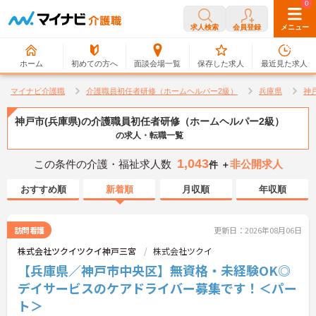
0
0
求人検索
会員登録
メニュー
ホーム
初めての方へ
面談会場一覧
保存した求人
最近見た求人
マイナビ介護職
介護職員初任者研修（ホームヘルパー2級）
兵庫県
神
神戸市(兵庫県)の介護職員初任者研修（ホームヘルパー2級）
の求人・転職一覧
1,043
この条件の介護・福祉求人数
非公開求人
件 ＋
おすすめ順
新着順
月収順
年収順
訪問看護
更新日：2026年08月06日
株式会社ツクイツクイ神戸三宮
株式会社ツクイ
【兵庫県／神戸市中央区】無資格・未経験OK◎
デイサービスのケアドライバー募集です！＜パー
ト＞