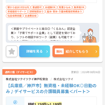
駅から徒歩10分以内
車通勤可
未経験OK
残業少なめ
無資格OK
資格取得サポート
研修制度あり
産休･育休･介護休暇取得実績あり
社会保険完備
交通費支給
＜家庭やプライベートと両立◎「くるみん」認定企
業＞「子育てサポート企業」として認定を受けてお
り、シフトの相談やWワーク（副業）も可能です。
お休みの調整もしやすいため、子育て中の方や主
婦・主夫の方も無理なく活躍しています。夜勤がな
く、日勤中心のデイサービスなので生活リズムも整
詳細を見る
無料
紹介してもらう
えやすく、プライベートな時間もしっかり確保でき
る働きやすい職場です。
＜ありがとう」が嬉しい！工夫とアイデアが活きる
仕事＞食事や入浴の介助だけでなく、レクリエーシ
ョンの企画や実施も大切なお仕事です。「どんな工
通所介護（デイサービス）
更新日：2026年08月06日
夫をしたら喜んでいただけるか」をスタッフみんな
株式会社ツクイツクイ神戸松宮台
株式会社ツクイ
で考え、アイデアを形にしていきます。お客様から
直接「ありがとう」と感謝の言葉をいただけたり、
【兵庫県／神戸市】無資格・未経験OK◎日勤の
信頼関係が深まっていく喜びを感じられるのが大き
み♪デイサービスの介護職員募集＜パート＞
なやりがいです。介護度が比較的高くないため、身
体への負担が少なめなのも特徴です。
時給
1,150円～1,180円