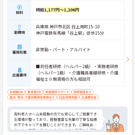
時給
1,177円～1,206円
給料
兵庫県 神戸市北区 谷上南町15-10
勤務地
神戸電鉄有馬線「谷上駅」徒歩15分
非常勤・パート・アルバイト
雇用形態
■初任者研修（ヘルパー2級）・実務者研修
（ヘルパー1級）・介護職員基礎研修・介護
応募要件
福祉士※無資格の方も相談可
未経験OK
無資格OK
資格取得サポート
研修制度あり
産休･育休･介護休暇取得実績あり
社会保険完備
交通費支給
有料老人ホーム未経験の方でも安心してご就業でき
る環境が整っており、経験豊富な先輩の丁寧な指導
の下でキャリアを積むことができます。ご興味ある
方には、面接のポイントなど、さらに詳細をお話致