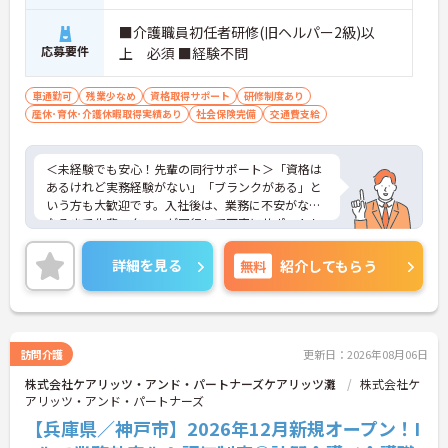
■介護職員初任者研修(旧ヘルパー2級)以
応募要件
上 必須 ■経験不問
車通勤可
残業少なめ
資格取得サポート
研修制度あり
産休･育休･介護休暇取得実績あり
社会保険完備
交通費支給
＜未経験でも安心！先輩の同行サポート＞「資格は
あるけれど実務経験がない」「ブランクがある」と
いう方も大歓迎です。入社後は、業務に不安がなく
なるまで先輩スタッフが同行して丁寧にサポートし
ます。実際に未経験からスタートしたスタッフも多
く在籍しており、安心してチャレンジできる環境で
詳細を見る
無料
紹介してもらう
す。
＜移動時間も時給発生！充実の手当でしっかり稼げ
る＞訪問介護で気になる「移動時間」にもしっかり
時給（賃金）が支給されます。さらに、身体介護手
当（時給500円UP）や早朝夜間手当、ICT手当など、
訪問介護
更新日：2026年08月06日
各種手当が充実しています。
株式会社ケアリッツ・アンド・パートナーズケアリッツ灘
株式会社ケ
アリッツ・アンド・パートナーズ
【兵庫県／神戸市】2026年12月新規オープン！I