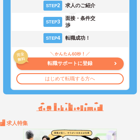
2
求人のご紹介
STEP
面接・条件交
3
STEP
渉
4
転職成功！
STEP
転職サポートに登録
はじめて転職する方へ
求人特集