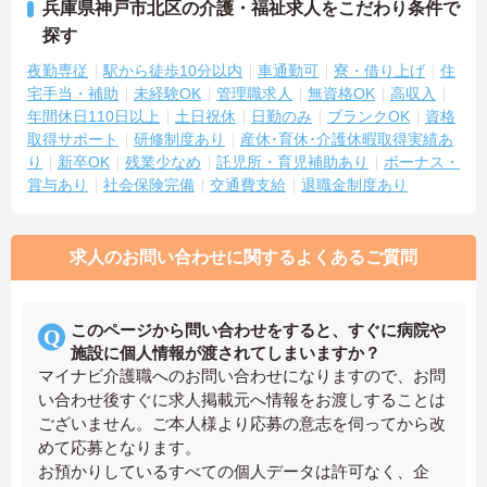
兵庫県神戸市北区の介護・福祉求人をこだわり条件で
探す
夜勤専従
駅から徒歩10分以内
車通勤可
寮・借り上げ
住
宅手当・補助
未経験OK
管理職求人
無資格OK
高収入
年間休日110日以上
土日祝休
日勤のみ
ブランクOK
資格
取得サポート
研修制度あり
産休･育休･介護休暇取得実績あ
り
新卒OK
残業少なめ
託児所・育児補助あり
ボーナス・
賞与あり
社会保険完備
交通費支給
退職金制度あり
求人のお問い合わせに関するよくあるご質問
このページから問い合わせをすると、すぐに病院や
施設に個人情報が渡されてしまいますか？
マイナビ介護職へのお問い合わせになりますので、お問
い合わせ後すぐに求人掲載元へ情報をお渡しすることは
ございません。ご本人様より応募の意志を伺ってから改
めて応募となります。
お預かりしているすべての個人データは許可なく、企