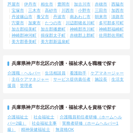
芦屋市
伊丹市
相生市
豊岡市
加古川市
赤穂市
西脇市
宝塚市
三木市
高砂市
川西市
小野市
三田市
加西市
丹波篠山市
養父市
丹波市
南あわじ市
朝来市
淡路市
宍粟市
加東市
たつの市
川辺郡猪名川町
多可郡多可町
加古郡稲美町
加古郡播磨町
神崎郡市川町
神崎郡福崎町
神崎郡神河町
揖保郡太子町
赤穂郡上郡町
佐用郡佐用町
美方郡香美町
美方郡新温泉町
兵庫県神戸市北区の介護・福祉求人を職種で探す
介護職・ヘルパー
生活相談員
看護助手
ケアマネージャー
主任ケアマネジャー
サービス提供責任者
施設長
生活支
援員
管理者
兵庫県神戸市北区の介護・福祉求人を資格で探す
介護福祉士
社会福祉士
介護職員初任者研修（ホームヘル
パー2級）
社会福祉主事
実務者研修（ホームヘルパー1
級）
精神保健福祉士
無資格OK