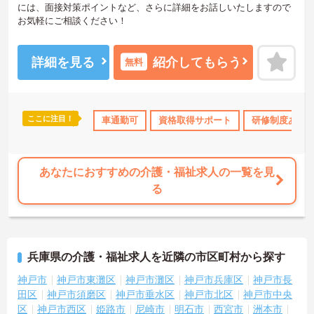
には、面接対策ポイントなど、さらに詳細をお話しいたしますので
お気軽にご相談ください！
詳細を見る
紹介してもらう
無料
ここに注目！
研修制度あり
産休･育休･介護休暇取得実績あり
車通勤可
資格取得サポート
社会保険完備
研修制度あり
あなたにおすすめの介護・福祉求人の一覧を見
る
兵庫県の介護・福祉求人を近隣の市区町村から探す
神戸市
神戸市東灘区
神戸市灘区
神戸市兵庫区
神戸市長
田区
神戸市須磨区
神戸市垂水区
神戸市北区
神戸市中央
区
神戸市西区
姫路市
尼崎市
明石市
西宮市
洲本市