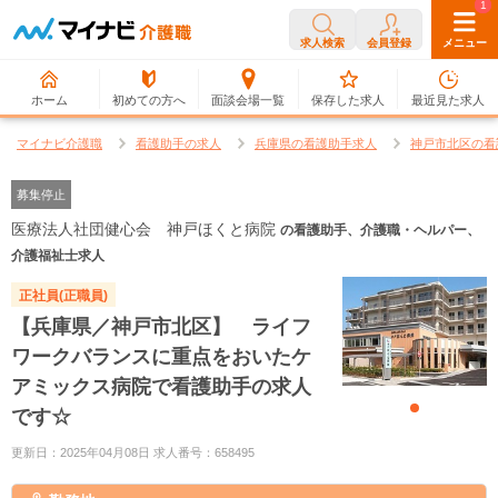
0
1
求人検索
会員登録
メニュー
ホーム
初めての方へ
面談会場一覧
保存した求人
最近見た求人
マイナビ介護職
看護助手の求人
兵庫県の看護助手求人
神戸市北区の看
募集停止
医療法人社団健心会 神戸ほくと病院
の看護助手、介護職・ヘルパー、
介護福祉士求人
正社員(正職員)
【兵庫県／神戸市北区】 ライフ
ワークバランスに重点をおいたケ
アミックス病院で看護助手の求人
です☆
更新日：2025年04月08日 求人番号：658495