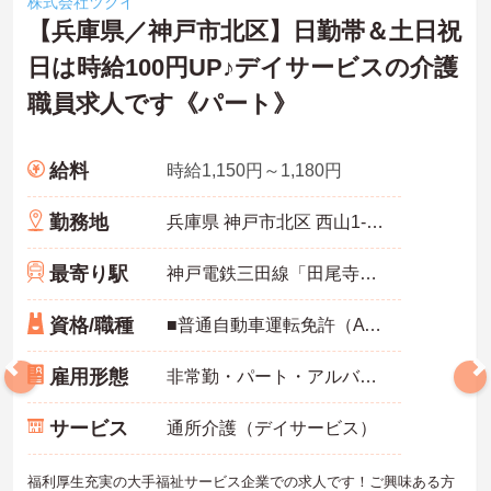
株式会社ツクイ
【兵庫県／神戸市北区】日勤帯＆土日祝
日は時給100円UP♪デイサービスの介護
職員求人です《パート》
給料
時給1,150円～1,180円
勤務地
兵庫県 神戸市北区 西山1-15-9
最寄り駅
神戸電鉄三田線「田尾寺駅」徒歩13分
資格/職種
■普通自動車運転免許（AT限定可）必須 ■無資格OK ■経験不問 ※無資格者:入社半年以内に会社負担で認知症介護基礎研修受講
雇用形態
非常勤・パート・アルバイト
サービス
通所介護（デイサービス）
福利厚生充実の大手福祉サービス企業での求人です！ご興味ある方