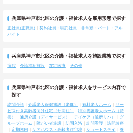
兵庫県神戸市北区の介護・福祉求人を雇用形態で探す
正社員(正職員)
契約社員・嘱託社員
非常勤・パート・アル
バイト
兵庫県神戸市北区の介護・福祉求人を施設業態で探す
病院
介護福祉施設
在宅医療
その他
兵庫県神戸市北区の介護・福祉求人をサービス内容で
探す
訪問介護
介護老人保健施設（老健）
有料老人ホーム
サー
ビス付き高齢者向け住宅（サ高住）
特別養護老人ホーム（特
養）
通所介護（デイサービス）
デイケア（通所リハ）
グ
ループホーム
障がい者施設
訪問入浴
訪問看護
訪問診療
定期巡回
ケアハウス・高齢者住宅地
ショートステイ
養