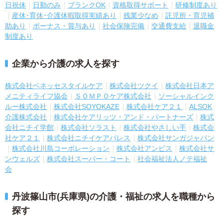
日祝休
日勤のみ
ブランクOK
資格取得サポート
研修制度あり
産休･育休･介護休暇取得実績あり
残業少なめ
託児所・育児補
助あり
ボーナス・賞与あり
社会保険完備
交通費支給
退職金
制度あり
企業から介護の求人を探す
株式会社ベネッセスタイルケア
株式会社ツクイ
株式会社日本ア
メニティライフ協会
ＳＯＭＰＯケア株式会社
ソーシャルインク
ルー株式会社
株式会社SOYOKAZE
株式会社ケア２１
ALSOK
介護株式会社
株式会社ケアリッツ・アンド・パートナーズ
株式
会社ニチイ学館
株式会社ソラスト
株式会社やさしい手
株式会
社ケア２１
株式会社ニチイケアパレス
株式会社サンガジャパン
株式会社川島コーポレーション
株式会社アンビス
株式会社サ
ンウェルズ
株式会社スーパー・コート
社会福祉法人ノテ福祉
会
丹波篠山市(兵庫県)の介護・福祉の求人を職種から
探す