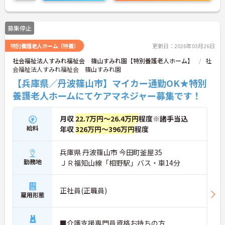
募集停止
特別養護老人ホーム（特養）
更新日：2026年03月26日
社会福祉法人すみれ福祉会 篠山すみれ園【特別養護老人ホーム】
社
会福祉法人すみれ福祉会 篠山すみれ園
【兵庫県／丹波篠山市】マイカー通勤OK★特別
養護老人ホームにてケアマネジャー募集です！
月収
22.7万円～26.4万円
程度※諸手当込
給料
年収
326万円～396万円
程度
兵庫県 丹波篠山市 今田町釜屋35
勤務地
ＪＲ福知山線「相野駅」バス・車14分
正社員(正職員)
雇用形態
■介護支援専門員資格お持ちの方