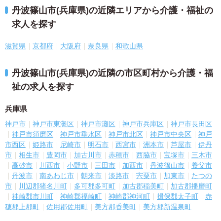
丹波篠山市(兵庫県)の近隣エリアから介護・福祉の
求人を探す
滋賀県
京都府
大阪府
奈良県
和歌山県
丹波篠山市(兵庫県)の近隣の市区町村から介護・福
祉の求人を探す
兵庫県
神戸市
神戸市東灘区
神戸市灘区
神戸市兵庫区
神戸市長田区
神戸市須磨区
神戸市垂水区
神戸市北区
神戸市中央区
神戸
市西区
姫路市
尼崎市
明石市
西宮市
洲本市
芦屋市
伊丹
市
相生市
豊岡市
加古川市
赤穂市
西脇市
宝塚市
三木市
高砂市
川西市
小野市
三田市
加西市
丹波篠山市
養父市
丹波市
南あわじ市
朝来市
淡路市
宍粟市
加東市
たつの
市
川辺郡猪名川町
多可郡多可町
加古郡稲美町
加古郡播磨町
神崎郡市川町
神崎郡福崎町
神崎郡神河町
揖保郡太子町
赤
穂郡上郡町
佐用郡佐用町
美方郡香美町
美方郡新温泉町