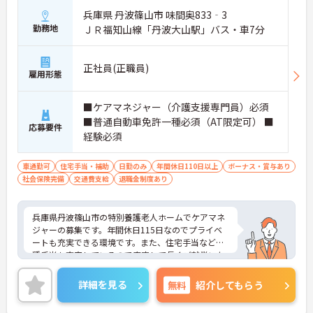
兵庫県 丹波篠山市 味間奥833‐3
勤務地
ＪＲ福知山線「丹波大山駅」バス・車7分
正社員(正職員)
雇用形態
■ケアマネジャー（介護支援専門員）必須
■普通自動車免許一種必須（AT限定可） ■
応募要件
経験必須
車通勤可
住宅手当・補助
日勤のみ
年間休日110日以上
ボーナス・賞与あり
社会保険完備
交通費支給
退職金制度あり
兵庫県丹波篠山市の特別養護老人ホームでケアマネ
ジャーの募集です。年間休日115日なのでプライベ
ートも充実できる環境です。また、住宅手当など各
種手当も充実しているので安定して長くご就業いた
だけます。ご興味のある方はご面接のポイントお伝
えしますのでご気軽にお問い合わせください。
詳細を見る
無料
紹介してもらう