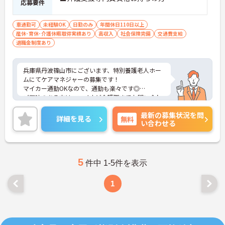
応募要件
車通勤可
未経験OK
日勤のみ
年間休日110日以上
産休･育休･介護休暇取得実績あり
高収入
社会保険完備
交通費支給
退職金制度あり
兵庫県丹波篠山市にございます、特別養護老人ホー
ムにてケアマネジャーの募集です！
マイカー通勤OKなので、通勤も楽々です◎
ご興味のある方は、マイナビ介護職までお問い合わ
せください。
最新の募集状況を問
詳細を見る
無料
い合わせる
5
件中 1-5件を表示
1