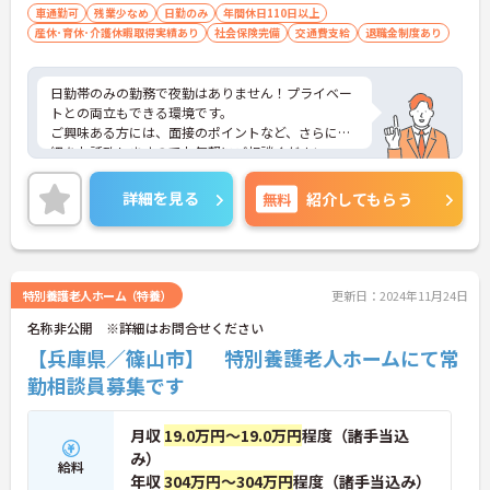
車通勤可
残業少なめ
日勤のみ
年間休日110日以上
産休･育休･介護休暇取得実績あり
社会保険完備
交通費支給
退職金制度あり
日勤帯のみの勤務で夜勤はありません！プライベー
トとの両立もできる環境です。
ご興味ある方には、面接のポイントなど、さらに詳
細をお話致しますのでお気軽にご相談ください。
詳細を見る
無料
紹介してもらう
特別養護老人ホーム（特養）
更新日：2024年11月24日
名称非公開 ※詳細はお問合せください
【兵庫県／篠山市】 特別養護老人ホームにて常
勤相談員募集です
月収
19.0万円～19.0万円
程度（諸手当込
み）
給料
年収
304万円～304万円
程度（諸手当込み）