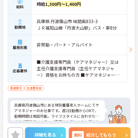
時給
1,300円～1,400円
給料
兵庫県 丹波篠山市 味間奥833-3
勤務地
ＪＲ福知山線「丹波大山駅」バス・車8分
非常勤・パート・アルバイト
雇用形態
■介護支援専門員（ケアマネジャー）又は
主任介護支援専門員（主任ケアマネジャ
応募要件
ー）資格をお持ちの方 ■ケアマネジャー実
務経験必須 ■土、日、祝日が勤務可能な方
■正職員登用実績あり
車通勤可
交通費支給
兵庫県丹波篠山市にある特別養護老人ホームにてケ
アマネジャーのお仕事です。週2日勤務からOKで、
勤務時間は相談可能。ライフスタイルに合わせた働
き方が可能ですので、ご家庭をお持ちの方も続けや
すい職場です。興味がある方は是非一度マイナビま
でお問合せ下さい。更に詳細などお伝えします。
詳細を見る
無料
紹介してもらう