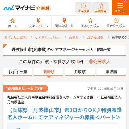
0
0
求人検索
会員登録
メニュー
ホーム
初めての方へ
面談会場一覧
保存した求人
最近見た求人
マイナビ介護職
ケアマネージャー
兵庫県
丹波篠山市
兵庫県のケ
丹波篠山市(兵庫県)のケアマネージャー
の求人・転職一覧
5
この条件の介護・福祉求人数
非公開求人
件 ＋
おすすめ順
新着順
月収順
年収順
特別養護老人ホーム（特養）
更新日：2025年07月24日
社会福祉法人丹南厚生会特別養護老人ホームやすらぎ園
社会福祉法人
丹南厚生会
【兵庫県／丹波篠山市】週2日からOK♪特別養護
老人ホームにてケアマネジャーの募集＜パート＞