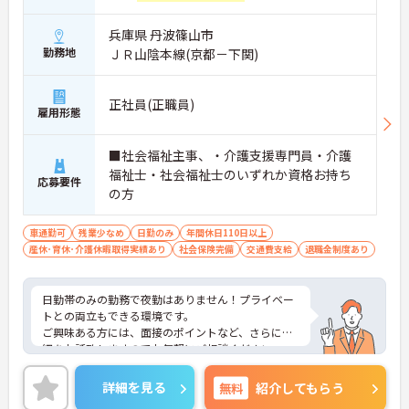
兵庫県 丹波篠山市
勤務地
ＪＲ山陰本線(京都－下関)
正社員(正職員)
雇用形態
■社会福祉主事、・介護支援専門員・介護
福祉士・社会福祉士のいずれか資格お持ち
応募要件
の方
車通勤可
残業少なめ
日勤のみ
年間休日110日以上
産休･育休･介護休暇取得実績あり
社会保険完備
交通費支給
退職金制度あり
日勤帯のみの勤務で夜勤はありません！プライベー
トとの両立もできる環境です。
ご興味ある方には、面接のポイントなど、さらに詳
細をお話致しますのでお気軽にご相談ください。
詳細を見る
無料
紹介してもらう