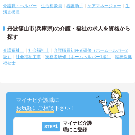
介護職・ヘルパー
生活相談員
看護助手
ケアマネージャー
生
活支援員
丹波篠山市(兵庫県)の介護・福祉の求人を資格から
探す
介護福祉士
社会福祉士
介護職員初任者研修（ホームヘルパー2
級）
社会福祉主事
実務者研修（ホームヘルパー1級）
精神保健
福祉士
マイナビ介護職に
お気軽にご相談
下さい！
マイナビ介護
1
STEP
職にご登録