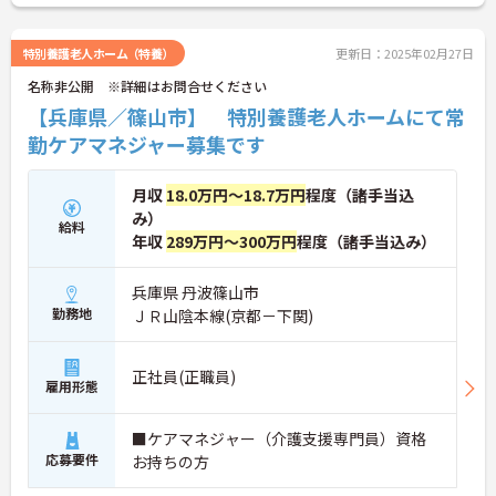
特別養護老人ホーム（特養）
更新日：2025年02月27日
名称非公開 ※詳細はお問合せください
【兵庫県／篠山市】 特別養護老人ホームにて常
勤ケアマネジャー募集です
月収
18.0万円～18.7万円
程度（諸手当込
み）
給料
年収
289万円～300万円
程度（諸手当込み）
兵庫県 丹波篠山市
勤務地
ＪＲ山陰本線(京都－下関)
正社員(正職員)
雇用形態
■ケアマネジャー（介護支援専門員）資格
応募要件
お持ちの方