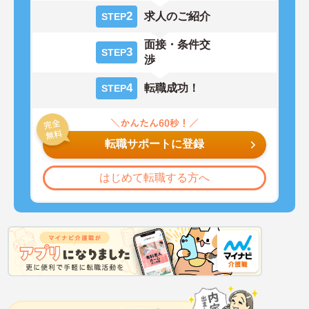
2
求人のご紹介
STEP
面接・条件交
3
STEP
渉
4
転職成功！
STEP
転職サポートに登録
はじめて転職する方へ