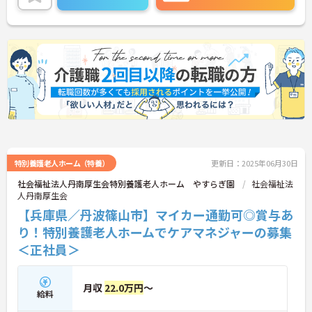
特別養護老人ホーム（特養）
更新日：2025年06月30日
社会福祉法人丹南厚生会特別養護老人ホーム やすらぎ園
社会福祉法
人丹南厚生会
【兵庫県／丹波篠山市】マイカー通勤可◎賞与あ
り！特別養護老人ホームでケアマネジャーの募集
＜正社員＞
月収
22.0万円
～
給料