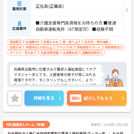
正社員(正職員)
雇用形態
■介護支援専門員資格をお持ちの方 ■普通
応募要件
自動車運転免許（AT限定可） ■経験不問
車通勤可
未経験OK
残業少なめ
寮・借り上げ
託児所・育児補助
日勤のみ
年間休日110日以上
ブランクOK
資格取得サポート
研修制度あり
ボーナス・賞与あり
社会保険完備
交通費支給
退職金制度あり
兵庫県淡路市に位置する介護老人福祉施設にてケア
マネジャー求人です。入居者様の様子が常にみれる
環境ですので、モニタリングもしやすいく、より柔
軟な対応もできます。小人数でアットホームな雰囲
気も魅力です。ご興味のある方には、面接対策ポイ
ントなど、さらに詳細をお話いたしますので、お気
詳細を見る
無料
紹介してもらう
軽にご相談ください。
特別養護老人ホーム（特養）
更新日：2024年11月23日
社会福祉法人幸仁会地域密着型介護老人福祉施設 ヴィラ一宮
社会福