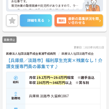
お仕事です。
育児休業の取得実績や託児所がありますので、ライ
フステージに応じて長くお仕事を続けていくことが
できます。
最新の募集状況を問
ご興味がある方は是非一度マイナビまでお問い合わ
詳細を見る
無料
い合わせる
せください。さらに詳細などお伝えします！
募集停止
更新日：2025年05月21日
医療法人社団淡路平成会東浦平成病院
医療法人社団淡路平成会
【兵庫県／淡路市】福利厚生充実×残業なし！介
護支援専門員の募集です♪
月収
19.2万円～29.0万円
程度 ※諸手当込
給料
年収
230万円～348万円
以上 ※賞与別
兵庫県 淡路市 久留麻1867
勤務地