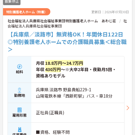
募集停止
特別養護老人ホーム（特養）
更新日：2026年07月30日
社会福祉法人兵庫県社会福祉事業団特別養護老人ホーム あわじ荘
社
会福祉法人兵庫県社会福祉事業団
【兵庫県／淡路市】無資格OK！年間休日122日
◎特別養護老人ホームでの介護職員募集＜総合職
＞
月収
18.8万円～24.7万円
年収
430万円
～※大卒2年目・夜勤月5回・
給料
資格ありモデル
兵庫県 淡路市 野島貴船229-1
勤務地
山陽電鉄本線「西新町駅」バス・車18分
正社員(正職員)
雇用形態
■資格、経験不問
応募要件