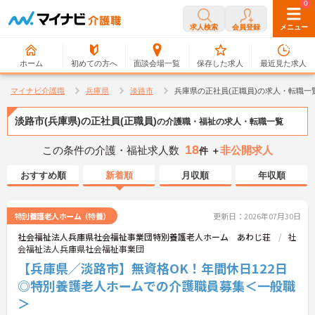
0
0
求人検索
会員登録
メニュー
ホーム
初めての方へ
面談会場一覧
保存した求人
最近見た求人
マイナビ介護職
兵庫県
淡路市
兵庫県の正社員(正職員)の求人・転職一
淡路市(兵庫県)の正社員(正職員)
の介護職・福祉の求人・転職一覧
18
この条件の介護・福祉求人数
非公開求人
件 ＋
おすすめ順
新着順
月収順
年収順
特別養護老人ホーム（特養）
更新日：2026年07月30日
社会福祉法人兵庫県社会福祉事業団特別養護老人ホーム あわじ荘
社
会福祉法人兵庫県社会福祉事業団
【兵庫県／淡路市】無資格OK！年間休日122日
◎特別養護老人ホームでの介護職員募集＜一般職
＞