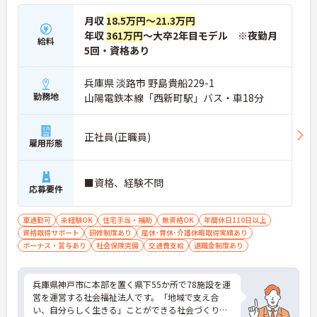
月収
18.5万円～21.3万円
年収
361万円
～大卒2年目モデル ※夜勤月
給料
5回・資格あり
兵庫県 淡路市 野島貴船229-1
勤務地
山陽電鉄本線「西新町駅」バス・車18分
正社員(正職員)
雇用形態
■資格、経験不問
応募要件
車通勤可
未経験OK
住宅手当・補助
無資格OK
年間休日110日以上
資格取得サポート
研修制度あり
産休･育休･介護休暇取得実績あり
ボーナス・賞与あり
社会保険完備
交通費支給
退職金制度あり
兵庫県神戸市に本部を置く県下55か所で78施設を運
営を運営する社会福祉法人です。「地域で支え合
い、自分らしく生きる」ことができる社会づくりを