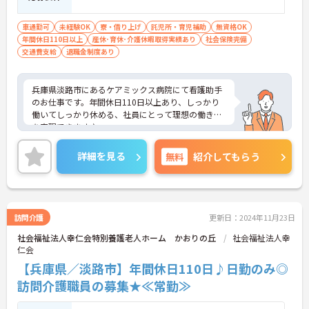
車通勤可
未経験OK
寮・借り上げ
託児所・育児補助
無資格OK
年間休日110日以上
産休･育休･介護休暇取得実績あり
社会保険完備
交通費支給
退職金制度あり
兵庫県淡路市にあるケアミックス病院にて看護助手
のお仕事です。年間休日110日以上あり、しっかり
働いてしっかり休める、社員にとって理想の働き方
を実現できます♪
ご興味ある方には、面接対策ポイントなど、さらに
詳細をお話しいたしますのでお気軽にご相談くださ
詳細を見る
無料
紹介してもらう
い。
訪問介護
更新日：2024年11月23日
社会福祉法人幸仁会特別養護老人ホーム かおりの丘
社会福祉法人幸
仁会
【兵庫県／淡路市】年間休日110日♪日勤のみ◎
訪問介護職員の募集★≪常勤≫