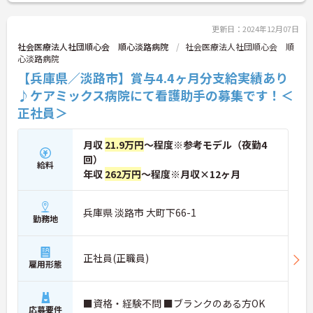
更新日：2024年12月07日
社会医療法人社団順心会 順心淡路病院
社会医療法人社団順心会 順
心淡路病院
【兵庫県／淡路市】賞与4.4ヶ月分支給実績あり
♪ケアミックス病院にて看護助手の募集です！＜
正社員＞
月収
21.9万円
～程度※参考モデル（夜勤4
回）
給料
年収
262万円
～程度※月収×12ヶ月
兵庫県 淡路市 大町下66-1
勤務地
正社員(正職員)
雇用形態
■資格・経験不問 ■ブランクのある方OK
応募要件