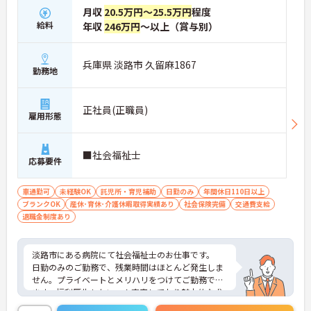
月収
20.5万円～25.5万円
程度
給料
年収
246万円
～以上（賞与別）
兵庫県 淡路市 久留麻1867
勤務地
正社員(正職員)
雇用形態
■社会福祉士
応募要件
車通勤可
未経験OK
託児所・育児補助
日勤のみ
年間休日110日以上
ブランクOK
産休･育休･介護休暇取得実績あり
社会保険完備
交通費支給
退職金制度あり
淡路市にある病院にて社会福祉士のお仕事です。
日勤のみのご勤務で、残業時間はほとんど発生しま
せん。プライベートとメリハリをつけてご勤務でき
ます。福利厚生もたいへん充実しており魅力的な求
人です！