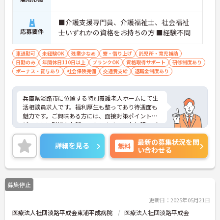
■介護支援専門員、介護福祉士、社会福祉
応募要件
士いずれかの資格をお持ちの方 ■経験不問
車通勤可
未経験OK
残業少なめ
寮・借り上げ
託児所・育児補助
日勤のみ
年間休日110日以上
ブランクOK
資格取得サポート
研修制度あり
ボーナス・賞与あり
社会保険完備
交通費支給
退職金制度あり
兵庫県淡路市に位置する特別養護老人ホームにて生
活相談員求人です。福利厚生も整ってあり待遇面も
魅力です。ご興味ある方には、面接対策ポイントな
ど、さらに詳細をお話しいたしますのでお気軽にご
相談ください！
最新の募集状況を問
詳細を見る
無料
い合わせる
募集停止
更新日：2025年05月21日
医療法人社団淡路平成会東浦平成病院
医療法人社団淡路平成会