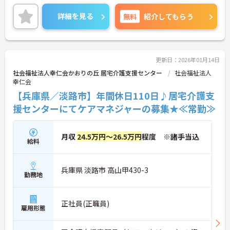
がございますので、遠方からのご転職の方にもおす
すめの求人となっています♪
詳細を見る
無料
紹介してもらう
ご興味ある方には、面接対策ポイントなど、さらに
詳細をお話しいたしますのでお気軽にご相談くださ
い！
更新日：2026年01月14日
社会福祉法人幸仁会かおりの丘 居宅介護支援センター
社会福祉法人
幸仁会
【兵庫県／淡路市】年間休日110日♪居宅介護支
援センターにてケアマネジャーの募集★≪常勤≫
月収
24.5万円～26.5万円
程度 ※諸手当込
給料
兵庫県 淡路市 高山甲430-3
勤務地
正社員(正職員)
雇用形態