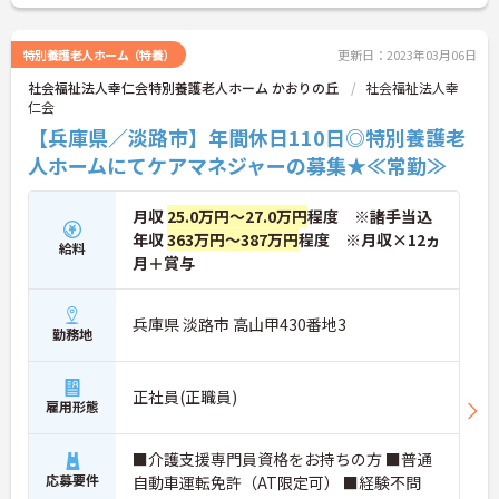
特別養護老人ホーム（特養）
更新日：2023年03月06日
社会福祉法人幸仁会特別養護老人ホーム かおりの丘
社会福祉法人幸
仁会
【兵庫県／淡路市】年間休日110日◎特別養護老
人ホームにてケアマネジャーの募集★≪常勤≫
月収
25.0万円～27.0万円
程度 ※諸手当込
年収
363万円～387万円
程度 ※月収×12ヵ
給料
月＋賞与
兵庫県 淡路市 高山甲430番地3
勤務地
正社員(正職員)
雇用形態
■介護支援専門員資格をお持ちの方 ■普通
応募要件
自動車運転免許（AT限定可） ■経験不問