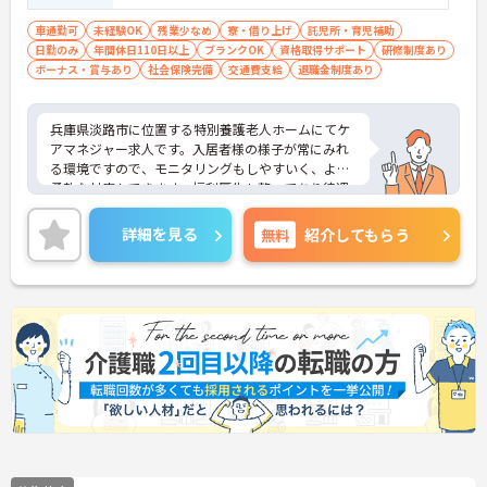
車通勤可
未経験OK
残業少なめ
寮・借り上げ
託児所・育児補助
日勤のみ
年間休日110日以上
ブランクOK
資格取得サポート
研修制度あり
ボーナス・賞与あり
社会保険完備
交通費支給
退職金制度あり
兵庫県淡路市に位置する特別養護老人ホームにてケ
アマネジャー求人です。入居者様の様子が常にみれ
る環境ですので、モニタリングもしやすいく、より
柔軟な対応もできます。福利厚生も整ってあり待遇
面も魅力です。ご興味のある方には、面接対策ポイ
ントなど、さらに詳細をお話いたしますので、お気
詳細を見る
無料
紹介してもらう
軽にご相談ください。