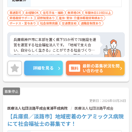
車通勤可
未経験OK
住宅手当・補助
無資格OK
年間休日110日以上
資格取得サポート
研修制度あり
産休･育休･介護休暇取得実績あり
ボーナス・賞与あり
社会保険完備
交通費支給
退職金制度あり
兵庫県神戸市に本部を置く県下55か所で78施設を運
営を運営する社会福祉法人です。「地域で支え合
い、自分らしく生きる」ことができる社会づくりを
目指し、日々チャレンジしています。職員一人ひと
りも職員が、その能力を発揮できるような職場環境
最新の募集状況を問
づくりにも注力し、研修や自己研鑽のバックアップ
詳細を見る
無料
い合わせる
を整え、また職種の垣根を超えたチームワークを大
切に活気ある職場づくりを行なっています。ご興味
のある方には、面接対策ポイントなど、さらに詳細
をお話ししますのでお気軽にご相談ください！
募集停止
更新日：2026年03月26日
医療法人社団淡路平成会東浦平成病院
医療法人社団淡路平成会
【兵庫県／淡路市】地域密着のケアミックス病院
にて社会福祉士の募集です！