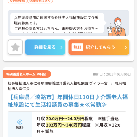
交通費支給
退職金制度あり
兵庫県淡路市に位置する介護老人福祉施設にて介護
職員募集です。
ご経験のある方はもちろん、未経験の方もお待ちし
ています。淡路島内のグループ病院託児所利用等の
福利厚生制度あり、子育て世代の方も安心して就業
いただけます。
詳細を見る
無料
紹介してもらう
ご興味ある方には、面接対策ポイントなど、さらに
詳細をお話しいたしますのでお気軽にご相談くださ
い！
特別養護老人ホーム（特養）
更新日：2023年03月06日
社会福祉法人幸仁会地域密着型介護老人福祉施設 ヴィラ一宮
社会福
祉法人幸仁会
【兵庫県／淡路市】年間休日110日♪介護老人福
祉施設にて生活相談員の募集★≪常勤≫
月収
20.0万円～24.0万円
程度 ※諸手当込
年収
282万円～340万円
程度 ※月収×12ヵ
給料
月＋賞与