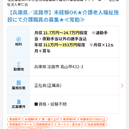
祉法人幸仁会
【兵庫県／淡路市】未経験OK★介護老人福祉施
設にて介護職員の募集★≪常勤≫
月収
21.7万円～24.7万円
程度 ※通勤手
当・夜勤手当以外の諸手当込
給料
年収
311万円～353万円
程度 ※月収×12ヵ
月＋賞与
兵庫県 淡路市 高山甲432-3
勤務地
正社員(正職員)
雇用形態
■資格・経験不問
応募要件
車通勤可
未経験OK
寮・借り上げ
無資格OK
年間休日110日以上
資格取得サポート
研修制度あり
ボーナス・賞与あり
社会保険完備