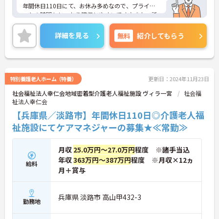
年間休日110日にて、お休み多めなので、プライベ
ートの時間もしっかり確保しやすいです♪また、託
児所完備や、人間ドッグ、入居可能住宅といったよ
うにその他福利厚生がとても充実しています◎
詳細を見る
無料
紹介してもらう
ご興味のある方は、マイナビ介護職までお問い合わ
せください。
特別養護老人ホーム（特養）
更新日：2024年11月23日
社会福祉法人幸仁会地域密着型介護老人福祉施設 ヴィラ一宮
社会福
祉法人幸仁会
【兵庫県／淡路市】年間休日110日◎介護老人福
祉施設にてケアマネジャーの募集★≪常勤≫
月収
25.0万円～27.0万円
程度 ※諸手当込
年収
363万円～387万円
程度 ※月収×12ヵ
給料
月＋賞与
兵庫県 淡路市 高山甲432-3
勤務地