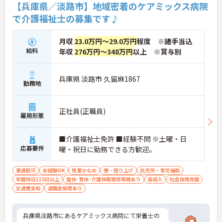
【兵庫県／淡路市】地域密着のケアミックス病院
で介護福祉士の募集です♪
月収
23.0万円～29.0万円
程度 ※諸手当込
給料
年収
276万円～348万円
以上 ※賞与別
兵庫県 淡路市 久留麻1867
勤務地
正社員(正職員)
雇用形態
■介護福祉士免許 ■経験不問 ※土曜・日
応募要件
曜・祝日に勤務できる方歓迎。
車通勤可
未経験OK
残業少なめ
寮・借り上げ
託児所・育児補助
年間休日110日以上
産休･育休･介護休暇取得実績あり
高収入
社会保険完備
交通費支給
退職金制度あり
兵庫県淡路市にあるケアミックス病院にて栄養士の