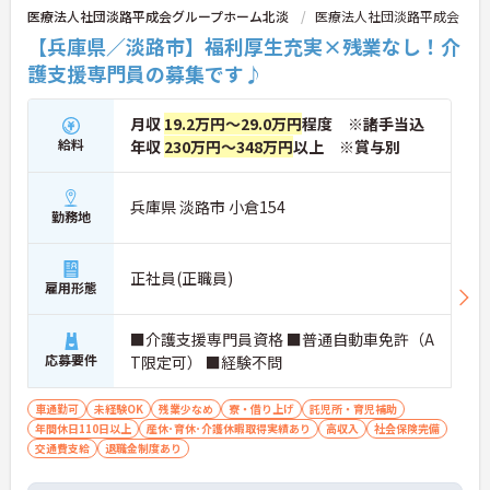
医療法人社団淡路平成会グループホーム北淡
医療法人社団淡路平成会
【兵庫県／淡路市】福利厚生充実×残業なし！介
護支援専門員の募集です♪
月収
19.2万円～29.0万円
程度 ※諸手当込
給料
年収
230万円～348万円
以上 ※賞与別
兵庫県 淡路市 小倉154
勤務地
正社員(正職員)
雇用形態
■介護支援専門員資格 ■普通自動車免許（A
応募要件
T限定可） ■経験不問
車通勤可
未経験OK
残業少なめ
寮・借り上げ
託児所・育児補助
年間休日110日以上
産休･育休･介護休暇取得実績あり
高収入
社会保険完備
交通費支給
退職金制度あり