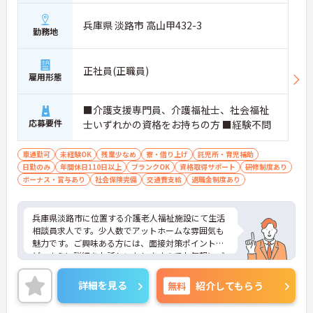
兵庫県 淡路市 高山甲432-3
勤務地
正社員(正職員)
雇用形態
■介護支援専門員、介護福祉士、社会福祉
応募要件
士いずれかの資格をお持ちの方 ■経験不問
車通勤可
未経験OK
残業少なめ
寮・借り上げ
託児所・育児補助
日勤のみ
年間休日110日以上
ブランクOK
資格取得サポート
研修制度あり
ボーナス・賞与あり
社会保険完備
交通費支給
退職金制度あり
兵庫県淡路市に位置する介護老人福祉施設にて生活
相談員求人です。少人数でアットホームな雰囲気も
魅力です。ご興味ある方には、面接対策ポイントな
ど、さらに詳細をお話しいたしますのでお気軽にご
相談ください！
詳細を見る
無料
紹介してもらう