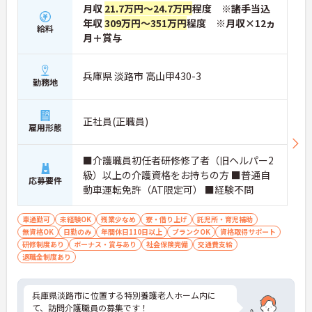
月収
21.7万円～24.7万円
程度 ※諸手当込
年収
309万円～351万円
程度 ※月収×12ヵ
給料
月＋賞与
兵庫県 淡路市 高山甲430-3
勤務地
正社員(正職員)
雇用形態
■介護職員初任者研修修了者（旧ヘルパー2
級）以上の介護資格をお持ちの方 ■普通自
応募要件
動車運転免許（AT限定可） ■経験不問
車通勤可
未経験OK
残業少なめ
寮・借り上げ
託児所・育児補助
無資格OK
日勤のみ
年間休日110日以上
ブランクOK
資格取得サポート
研修制度あり
ボーナス・賞与あり
社会保険完備
交通費支給
退職金制度あり
兵庫県淡路市に位置する特別養護老人ホーム内に
て、訪問介護職員の募集です！