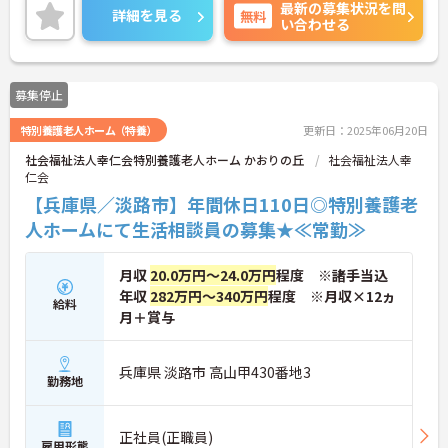
最新の募集状況を問
また育児休業の取得実績や利用可能な託児所があ
詳細を見る
無料
い合わせる
り、将来結婚や出産をお考えの方も安心してお仕事
をスタートできます！
ご興味がある方は是非一度マイナビまでお問い合わ
せください。さらに詳細などお伝えします！
募集停止
特別養護老人ホーム（特養）
更新日：2025年06月20日
社会福祉法人幸仁会特別養護老人ホーム かおりの丘
社会福祉法人幸
仁会
【兵庫県／淡路市】年間休日110日◎特別養護老
人ホームにて生活相談員の募集★≪常勤≫
月収
20.0万円～24.0万円
程度 ※諸手当込
年収
282万円～340万円
程度 ※月収×12ヵ
給料
月＋賞与
兵庫県 淡路市 高山甲430番地3
勤務地
正社員(正職員)
雇用形態