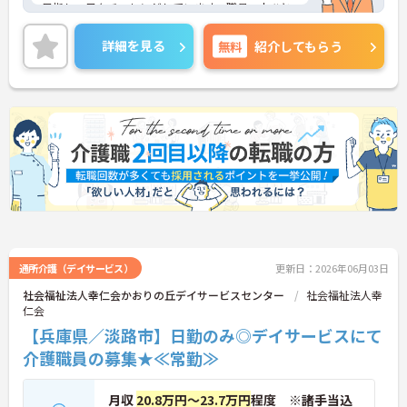
目指し、日々チャレンジしています。職員一人ひと
りも職員が、その能力を発揮できるような職場環境
づくりにも注力し、研修や自己研鑽のバックアップ
詳細を見る
無料
紹介してもらう
を整え、また職種の垣根を超えたチームワークを大
切に活気ある職場づくりを行なっています。ご興味
のある方には、面接対策ポイントなど、さらに詳細
をお話ししますのでお気軽にご相談ください！
通所介護（デイサービス）
更新日：2026年06月03日
社会福祉法人幸仁会かおりの丘デイサービスセンター
社会福祉法人幸
仁会
【兵庫県／淡路市】日勤のみ◎デイサービスにて
介護職員の募集★≪常勤≫
月収
20.8万円～23.7万円
程度 ※諸手当込