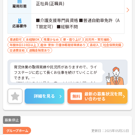
正社員(正職員)
雇用形態
■介護支援専門員資格 ■普通自動車免許（A
応募要件
T限定可） ■経験不問
車通勤可
未経験OK
残業少なめ
寮・借り上げ
託児所・育児補助
年間休日110日以上
産休･育休･介護休暇取得実績あり
高収入
社会保険完備
交通費支給
退職金制度あり
育児休業の取得実績や託児所がありますので、ライ
フステージに応じて長くお仕事を続けていくことが
できます。
ご興味がある方は是非一度マイナビまでお問い合わ
せください。さらに詳細などお伝えします！
最新の募集状況を問
詳細を見る
無料
い合わせる
募集停止
グループホーム
更新日：2025年05月21日