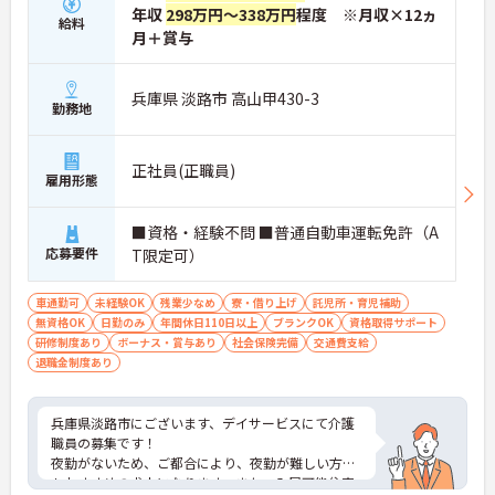
年収
298万円～338万円
程度 ※月収×12ヵ
給料
月＋賞与
兵庫県 淡路市 高山甲430-3
勤務地
正社員(正職員)
雇用形態
■資格・経験不問 ■普通自動車運転免許（A
応募要件
T限定可）
車通勤可
未経験OK
残業少なめ
寮・借り上げ
託児所・育児補助
無資格OK
日勤のみ
年間休日110日以上
ブランクOK
資格取得サポート
研修制度あり
ボーナス・賞与あり
社会保険完備
交通費支給
退職金制度あり
兵庫県淡路市にございます、デイサービスにて介護
職員の募集です！
夜勤がないため、ご都合により、夜勤が難しい方に
もおすすめの求人になります。また、入居可能住宅