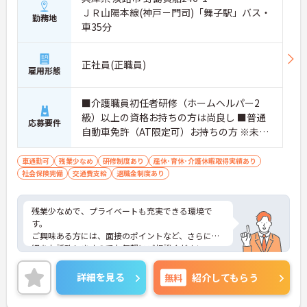
ＪＲ山陽本線(神戸－門司)「舞子駅」バス・
勤務地
車35分
正社員(正職員)
雇用形態
■介護職員初任者研修（ホームヘルパー2
級）以上の資格お持ちの方は尚良し ■普通
応募要件
自動車免許（AT限定可）お持ちの方 ※未経
験者応相談
車通勤可
残業少なめ
研修制度あり
産休･育休･介護休暇取得実績あり
社会保険完備
交通費支給
退職金制度あり
残業少なめで、プライベートも充実できる環境で
す。
ご興味ある方には、面接のポイントなど、さらに詳
細をお話致しますのでお気軽にご相談ください。
詳細を見る
無料
紹介してもらう