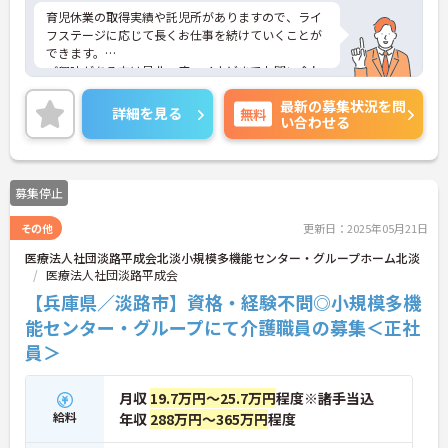
育児休業の取得実績や託児所がありますので、ライ
フステージに応じて長くお仕事を続けていくことが
できます。
ご興味がある方は是非一度マイナビまでお問い合わ
せください。さらに詳細などお伝えします！
最新の募集状況を問
詳細を見る
無料
い合わせる
募集停止
その他
更新日：2025年05月21日
医療法人社団淡路平成会北淡小規模多機能センター・グループホーム北淡
医療法人社団淡路平成会
【兵庫県／淡路市】資格・経験不問◎小規模多機
能センター・グループにて介護職員の募集＜正社
員＞
月収
19.7万円～25.7万円
程度※諸手当込
給料
年収
288万円～365万円
程度