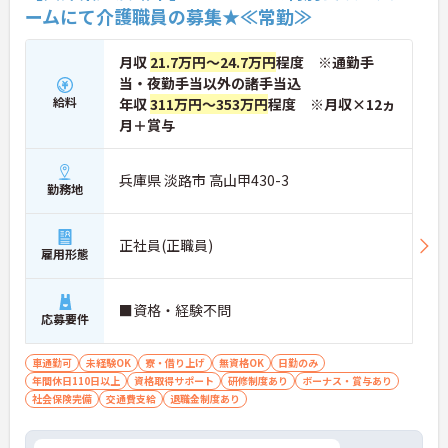
ームにて介護職員の募集★≪常勤≫
月収
21.7万円～24.7万円
程度 ※通勤手
当・夜勤手当以外の諸手当込
給料
年収
311万円～353万円
程度 ※月収×12ヵ
月＋賞与
兵庫県 淡路市 高山甲430-3
勤務地
正社員(正職員)
雇用形態
■資格・経験不問
応募要件
車通勤可
未経験OK
寮・借り上げ
無資格OK
日勤のみ
年間休日110日以上
資格取得サポート
研修制度あり
ボーナス・賞与あり
社会保険完備
交通費支給
退職金制度あり