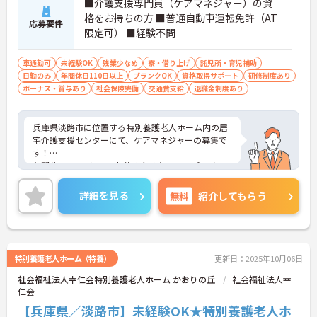
■介護支援専門員（ケアマネジャー）の資
格をお持ちの方 ■普通自動車運転免許（AT
応募要件
限定可） ■経験不問
車通勤可
未経験OK
残業少なめ
寮・借り上げ
託児所・育児補助
日勤のみ
年間休日110日以上
ブランクOK
資格取得サポート
研修制度あり
ボーナス・賞与あり
社会保険完備
交通費支給
退職金制度あり
兵庫県淡路市に位置する特別養護老人ホーム内の居
宅介護支援センターにて、ケアマネジャーの募集で
す！
年間休日110日にて、お休み多めなので、プライベ
ートの時間もしっかり確保しやすいです♪夏季休暇
や冬期休暇もございます◎
詳細を見る
無料
紹介してもらう
ご興味ある方には、面接対策ポイントなど、さらに
詳細をお話しいたしますのでお気軽にご相談くださ
い！
特別養護老人ホーム（特養）
更新日：2025年10月06日
社会福祉法人幸仁会特別養護老人ホーム かおりの丘
社会福祉法人幸
仁会
【兵庫県／淡路市】未経験OK★特別養護老人ホ