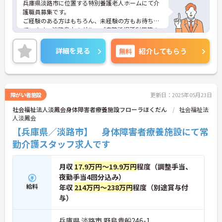
兵庫県淡路市に位置する特別養護老人ホームにて介
護職員募集です。
ご経験のある方はもちろん、未経験の方もお待ちし
ています。淡路島内のグループ病院託児所利用等の
福利厚生制度あり、子育て世代の方も安心して就業
いただけます。
詳細を見る
無料
紹介してもらう
ご興味ある方には、面接対策ポイントなど、さらに
詳細をお話しいたしますのでお気軽にご相談くださ
い！
障がい者施設
更新日：2025年05月23日
社会福祉法人淡鳳会身体障害者療養施設フローラほくだん
社会福祉法
人淡鳳会
【兵庫県／淡路市】 身体障害者療養施設にて常
勤介護スタッフ求人です
月収
17.9万円～19.9万円
程度（調整手当、
夜勤手当4回分込み）
給料
年収
214万円～238万円
程度（別途賞与付
与）
兵庫県 淡路市 野島貴船246-1