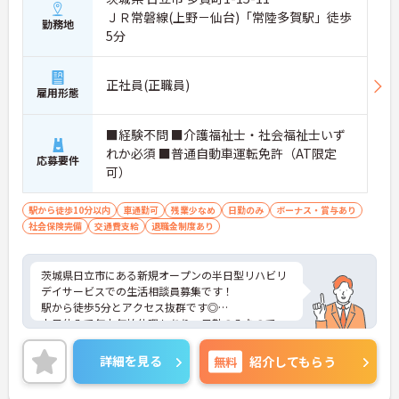
ＪＲ常磐線(上野－仙台)「常陸多賀駅」徒歩
勤務地
5分
正社員(正職員)
雇用形態
■経験不問 ■介護福祉士・社会福祉士いず
れか必須 ■普通自動車運転免許（AT限定
応募要件
可）
駅から徒歩10分以内
車通勤可
残業少なめ
日勤のみ
ボーナス・賞与あり
社会保険完備
交通費支給
退職金制度あり
茨城県日立市にある新規オープンの半日型リハビリ
デイサービスでの生活相談員募集です！
駅から徒歩5分とアクセス抜群です◎
土日休みで年末年始休暇もあり、日勤のみなので、
プライベートも充実できます☆
ご興味がある方はご面接のポイントをお伝えします
詳細を見る
無料
紹介してもらう
ので、お気軽にお問い合わせください！