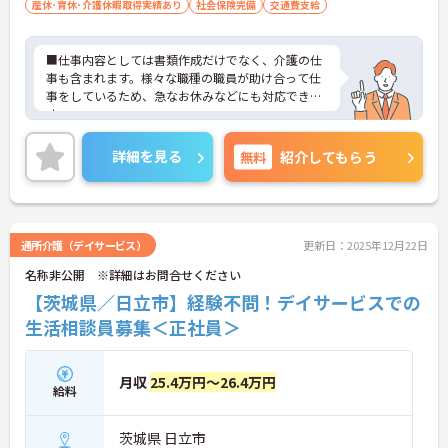
産休･育休･介護休暇取得実績あり
社会保険完備
交通費支給
■仕事内容としては書類作成だけでなく、介護の仕
事も含まれます。様々な職種の職員が助け合って仕
事をしているため、急なお休みなどにも対応できま
す。
■2017年3月時点では土日がお休みとなっておりま
すが、今後土日も営業を行うために増員しておりま
詳細を見る
無料
紹介してもらう
す。
ぜひご応募お待ちしております。
通所介護（デイサービス）
更新日：2025年12月22日
名称非公開 ※詳細はお問合せください
【茨城県／日立市】経験不問！デイサービスでの
生活相談員募集＜正社員＞
月収
25.4万円～26.4万円
給料
茨城県 日立市