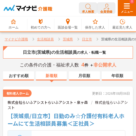
0
0
求人検索
会員登録
メニュー
ホーム
初めての方へ
面談会場一覧
保存した求人
最近見た求人
マイナビ介護職
生活相談員
茨城県
日立市
茨城県の生活相談員の
日立市(茨城県)の生活相談員
の求人・転職一覧
4
この条件の介護・福祉求人数
非公開求人
件 ＋
おすすめ順
新着順
月収順
年収順
有料老人ホーム
更新日：2026年08月06日
株式会社らいふアシストらいふアシスト・泉ヶ森
株式会社らいふアシ
スト
【茨城県/日立市】日勤のみ☆介護付有料老人ホ
ームにて生活相談員募集＜正社員＞