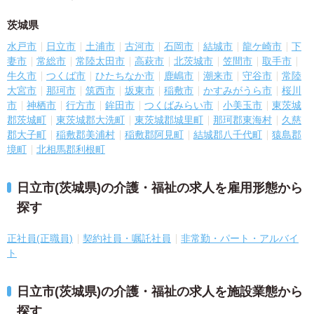
茨城県
水戸市
日立市
土浦市
古河市
石岡市
結城市
龍ケ崎市
下
妻市
常総市
常陸太田市
高萩市
北茨城市
笠間市
取手市
牛久市
つくば市
ひたちなか市
鹿嶋市
潮来市
守谷市
常陸
大宮市
那珂市
筑西市
坂東市
稲敷市
かすみがうら市
桜川
市
神栖市
行方市
鉾田市
つくばみらい市
小美玉市
東茨城
郡茨城町
東茨城郡大洗町
東茨城郡城里町
那珂郡東海村
久慈
郡大子町
稲敷郡美浦村
稲敷郡阿見町
結城郡八千代町
猿島郡
境町
北相馬郡利根町
日立市(茨城県)の介護・福祉の求人を雇用形態から
探す
正社員(正職員)
契約社員・嘱託社員
非常勤・パート・アルバイ
ト
日立市(茨城県)の介護・福祉の求人を施設業態から
探す