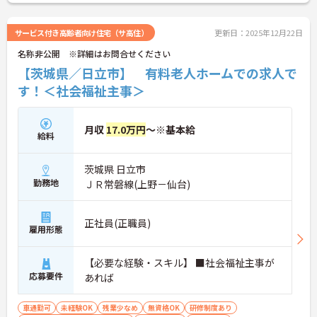
サービス付き高齢者向け住宅（サ高住）
更新日：2025年12月22日
名称非公開 ※詳細はお問合せください
【茨城県／日立市】 有料老人ホームでの求人で
す！＜社会福祉主事＞
月収
17.0万円
～※基本給
給料
茨城県 日立市
勤務地
ＪＲ常磐線(上野－仙台)
正社員(正職員)
雇用形態
【必要な経験・スキル】 ■社会福祉主事が
応募要件
あれば
車通勤可
未経験OK
残業少なめ
無資格OK
研修制度あり