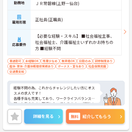
勤務地
ＪＲ常磐線(上野－仙台)
正社員(正職員)
雇用形態
【必要な経験・スキル】 ■社会福祉主事、
社会福祉士、介護福祉士いずれかお持ちの
応募要件
方 ■経験不問
車通勤可
未経験OK
残業少なめ
無資格OK
日勤のみ
研修制度あり
産休･育休･介護休暇取得実績あり
ボーナス・賞与あり
社会保険完備
交通費支給
経験不問の為、これからチャレンジしたい方にオス
スメの求人です！
各種手当も充実しており、ワークライフバランスの
整った働きやすい職場となっております。ご興味の
ある方は面接ポイントを、お伝えしますのでお気軽
お問合せ下さい。
詳細を見る
無料
紹介してもらう