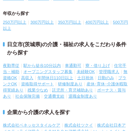
年収から探す
250万円以上
300万円以上
350万円以上
400万円以上
500万円
以上
日立市(茨城県)の介護・福祉の求人をこだわり条件
から探す
夜勤専従
駅から徒歩10分以内
車通勤可
寮・借り上げ
住宅手
当・補助
オープニングスタッフ募集
未経験OK
管理職求人
無
資格OK
高収入
年間休日110日以上
土日祝休
日勤のみ
ブラ
ンクOK
資格取得サポート
研修制度あり
産休･育休･介護休暇取
得実績あり
残業少なめ
託児所・育児補助あり
ボーナス・賞与
あり
社会保険完備
交通費支給
退職金制度あり
企業から介護の求人を探す
株式会社ベネッセスタイルケア
株式会社ツクイ
株式会社日本ア