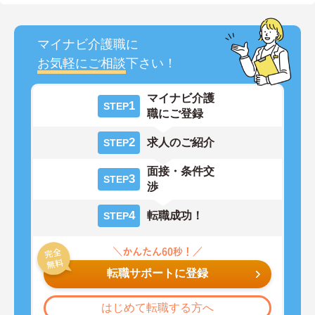
マイナビ介護職に
お気軽にご相談
下さい！
マイナビ介護
1
STEP
職にご登録
2
求人のご紹介
STEP
面接・条件交
3
STEP
渉
4
転職成功！
STEP
転職サポートに登録
はじめて転職する方へ