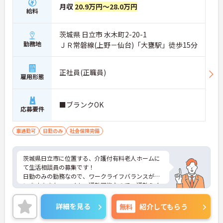
月収
20.9万円～28.0万円
給料
茨城県 日立市 水木町2-20-1
勤務地
ＪＲ常磐線(上野－仙台)「大甕駅」徒歩15分
正社員(正職員)
雇用形態
■ブランクOK
応募要件
車通勤可
日勤のみ
社会保険完備
茨城県日立市に位置する、介護付有料老人ホームに
て生活相談員の募集です！
日勤のみの勤務なので、ワークライフバランスが叶
います☆また、マイカー通勤可能なので、通勤らく
らくです◎
ご興味のある方には、面接対策ポイントなど、さら
詳細を見る
無料
紹介してもらう
に詳細をお話しいたしますのでお気軽にご相談くだ
さい！