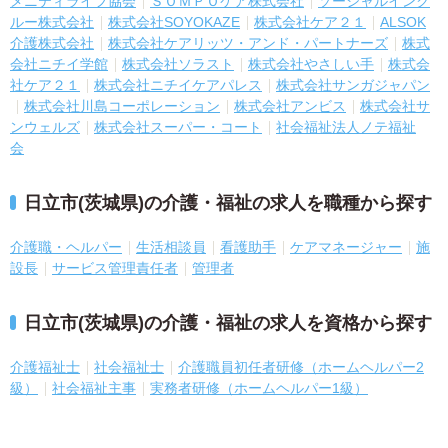
メニティライフ協会
ＳＯＭＰＯケア株式会社
ソーシャルインク
ルー株式会社
株式会社SOYOKAZE
株式会社ケア２１
ALSOK
介護株式会社
株式会社ケアリッツ・アンド・パートナーズ
株式
会社ニチイ学館
株式会社ソラスト
株式会社やさしい手
株式会
社ケア２１
株式会社ニチイケアパレス
株式会社サンガジャパン
株式会社川島コーポレーション
株式会社アンビス
株式会社サ
ンウェルズ
株式会社スーパー・コート
社会福祉法人ノテ福祉
会
日立市(茨城県)の介護・福祉の求人を職種から探す
介護職・ヘルパー
生活相談員
看護助手
ケアマネージャー
施
設長
サービス管理責任者
管理者
日立市(茨城県)の介護・福祉の求人を資格から探す
介護福祉士
社会福祉士
介護職員初任者研修（ホームヘルパー2
級）
社会福祉主事
実務者研修（ホームヘルパー1級）