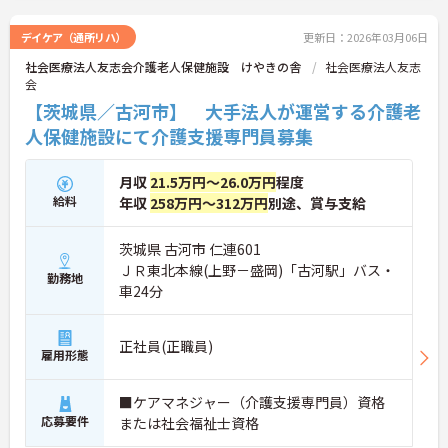
デイケア（通所リハ）
更新日：2026年03月06日
社会医療法人友志会介護老人保健施設 けやきの舎
社会医療法人友志
会
【茨城県／古河市】 大手法人が運営する介護老
人保健施設にて介護支援専門員募集
月収
21.5万円～26.0万円
程度
給料
年収
258万円～312万円
別途、賞与支給
茨城県 古河市 仁連601
ＪＲ東北本線(上野－盛岡)「古河駅」バス・
勤務地
車24分
正社員(正職員)
雇用形態
■ケアマネジャー（介護支援専門員）資格
応募要件
または社会福祉士資格