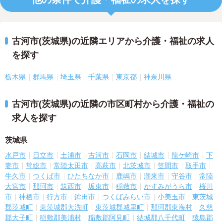
古河市(茨城県)の近隣エリアから介護・福祉の求人
を探す
栃木県
群馬県
埼玉県
千葉県
東京都
神奈川県
古河市(茨城県)の近隣の市区町村から介護・福祉の
求人を探す
茨城県
水戸市
日立市
土浦市
古河市
石岡市
結城市
龍ケ崎市
下
妻市
常総市
常陸太田市
高萩市
北茨城市
笠間市
取手市
牛久市
つくば市
ひたちなか市
鹿嶋市
潮来市
守谷市
常陸
大宮市
那珂市
筑西市
坂東市
稲敷市
かすみがうら市
桜川
市
神栖市
行方市
鉾田市
つくばみらい市
小美玉市
東茨城
郡茨城町
東茨城郡大洗町
東茨城郡城里町
那珂郡東海村
久慈
郡大子町
稲敷郡美浦村
稲敷郡阿見町
結城郡八千代町
猿島郡