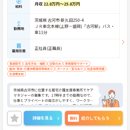
月収
22.8万円～25.8万円
給料
茨城県 古河市 新久田250-4
ＪＲ東北本線(上野－盛岡)「古河駅」バス・
勤務地
車11分
正社員(正職員)
雇用形態
車通勤可
住宅手当・補助
日勤のみ
資格取得サポート
産休･育休･介護休暇取得実績あり
ボーナス・賞与あり
社会保険完備
交通費支給
茨城県古河市に位置する居宅介護支援事業所でケア
マネジャーの募集です。17時半までの勤務なので、
仕事とプライベートの両立がしやすく、ワークライ
フバランスを大切にできます♪また、賞与年3回実
績あり！頑張りはしっかり評価され還元されます◎
ご興味のある方はご面接のポイントお伝えしますの
詳細を見る
無料
紹介してもらう
でご気軽にお問い合わせください。