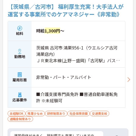
【茨城県／古河市】 福利厚生充実！大手法人が
運営する事業所でのケアマネジャー《非常勤》
時給
1,300円
～
給料
茨城県 古河市 鴻巣956-1（ウエルシア古河
鴻巣店内）
勤務地
ＪＲ東北本線(上野－盛岡)「古河駅」バス・
車8分
非常勤・パート・アルバイト
雇用形態
■介護支援専門員免許 ■普通自動車運転免
応募要件
許 ※未経験可
未経験OK
残業少なめ
研修制度あり
社会保険完備
交通費支給
退職金制度あり
運営母体が大きく、福利厚生も充実していますの