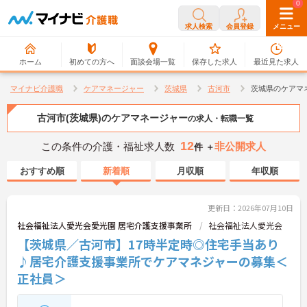
0
0
求人検索
会員登録
メニュー
ホーム
初めての方へ
面談会場一覧
保存した求人
最近見た求人
マイナビ介護職
ケアマネージャー
茨城県
古河市
茨城県のケアマ
古河市(茨城県)のケアマネージャー
の求人・転職一覧
12
この条件の介護・福祉求人数
非公開求人
件 ＋
おすすめ順
新着順
月収順
年収順
更新日：2026年07月10日
社会福祉法人愛光会愛光園 居宅介護支援事業所
社会福祉法人愛光会
【茨城県／古河市】17時半定時◎住宅手当あり
♪居宅介護支援事業所でケアマネジャーの募集＜
正社員＞