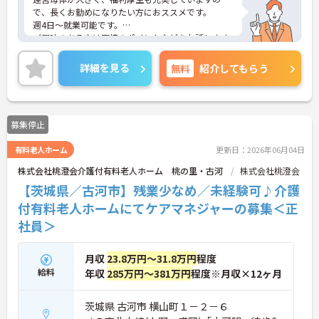
で、長くお勤めになりたい方におススメです。
週4日～就業可能です。
ご興味のある方は面接のポイントなどをお話します
ので、お気軽にお問い合わせください！
詳細を見る
無料
紹介してもらう
募集停止
有料老人ホーム
更新日：2026年06月04日
株式会社桃澄会介護付有料老人ホーム 桃の里・古河
株式会社桃澄会
【茨城県／古河市】残業少なめ／未経験可♪介護
付有料老人ホームにてケアマネジャーの募集＜正
社員＞
月収
23.8万円～31.8万円
程度
給料
年収
285万円～381万円
程度※月収×12ヶ月
茨城県 古河市 横山町１－２－６