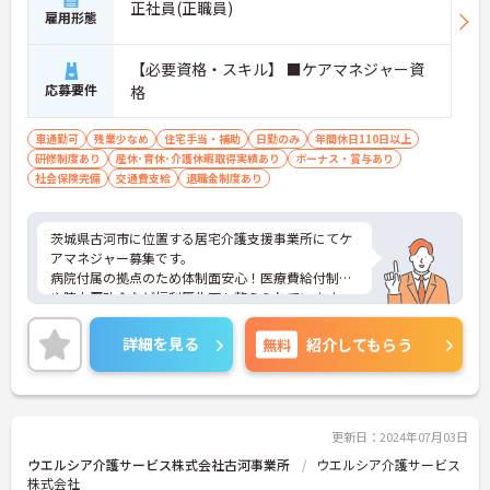
正社員(正職員)
雇用形態
【必要資格・スキル】 ■ケアマネジャー資
応募要件
格
車通勤可
残業少なめ
住宅手当・補助
日勤のみ
年間休日110日以上
研修制度あり
産休･育休･介護休暇取得実績あり
ボーナス・賞与あり
社会保険完備
交通費支給
退職金制度あり
茨城県古河市に位置する居宅介護支援事業所にてケ
アマネジャー募集です。
病院付属の拠点のため体制面安心！医療費給付制度
や院内互助会など福利厚生面も整えられています。
ご興味のある方には、面接対策ポイントなど、さら
に詳細をお話いたしますので、お気軽にご相談くだ
詳細を見る
無料
紹介してもらう
さい。
更新日：2024年07月03日
ウエルシア介護サービス株式会社古河事業所
ウエルシア介護サービス
株式会社