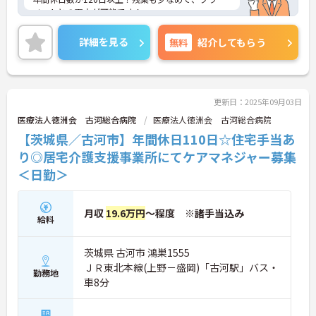
ベートとの両立が可能です！
各種手当や安心の福利厚生で安心して長く務めてい
ただけます！！
詳細を見る
無料
紹介してもらう
ご興味ある方には、面接のポイントなど、さらに詳
細をお話致しますのでお気軽にご相談ください。
更新日：2025年09月03日
医療法人徳洲会 古河総合病院
医療法人徳洲会 古河総合病院
【茨城県／古河市】年間休日110日☆住宅手当あ
り◎居宅介護支援事業所にてケアマネジャー募集
＜日勤＞
月収
19.6万円
～程度 ※諸手当込み
給料
茨城県 古河市 鴻巣1555
ＪＲ東北本線(上野－盛岡)「古河駅」バス・
勤務地
車8分