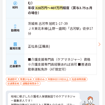
む）
給料
年収
328万円～407万円
程度（賞与3.75ヵ月
の場合）
茨城県 古河市 旭町1-17-39
ＪＲ東北本線(上野－盛岡)「古河駅」徒歩17
勤務地
分
正社員(正職員)
雇用形態
■介護支援専門員（ケアマネジャー）資格
※介護支援専門員経験あれば尚可 ■普通自
応募要件
動車運転免許（AT限定可）
車通勤可
残業少なめ
日勤のみ
年間休日110日以上
社会保険完備
交通費支給
退職金制度あり
地域に根ざした介護老人保健施設でのケアマネジャ
ー募集求人です！
年間休日数が120日以上！残業も少なめで、プライ