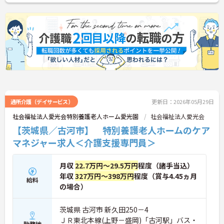
通所介護（デイサービス）
更新日：2026年05月29日
社会福祉法人愛光会特別養護老人ホーム愛光園
社会福祉法人愛光会
【茨城県／古河市】 特別養護老人ホームのケア
マネジャー求人＜介護支援専門員＞
月収
22.7万円～29.5万円
程度（諸手当込）
年収
327万円～398万円
程度（賞与4.45ヵ月
給料
の場合）
茨城県 古河市 新久田250－4
ＪＲ東北本線(上野－盛岡)「古河駅」バス・
勤務地