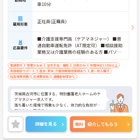
車10分
正社員(正職員)
雇用形態
■介護支援専門員（ケアマネジャー） ■普
通自動車運転免許（AT限定可） ■相談援助
応募要件
業務又は介護業務の経験のある方 ■パソコ
ン操作（ワード、エクセル／初級レベル）
の出来る方
車通勤可
残業少なめ
住宅手当・補助
日勤のみ
年間休日110日以上
資格取得サポート
産休･育休･介護休暇取得実績あり
夏～秋入職可
社会保険完備
交通費支給
退職金制度あり
茨城県古河市に位置する、特別養護老人ホームのケ
アマネジャー求人です。
落ち着いた環境で残業も少なく、体力的な負担が比
較的少ない職場です。
ご興味をお持ちの方は、お気軽にマイナビ看護師へ
お問い合わせください。
詳細を見る
無料
紹介してもらう