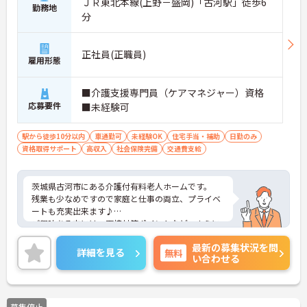
ＪＲ東北本線(上野－盛岡)「古河駅」徒歩6
勤務地
分
正社員(正職員)
雇用形態
■介護支援専門員（ケアマネジャー）資格
応募要件
■未経験可
駅から徒歩10分以内
車通勤可
未経験OK
住宅手当・補助
日勤のみ
資格取得サポート
高収入
社会保険完備
交通費支給
茨城県古河市にある介護付有料老人ホームです。
残業も少なめですので家庭と仕事の両立、プライベ
ートも充実出来ます♪
ご興味ある方には、面接対策ポイントなど、さらに
詳細をお話しいたしますのでお気軽にご相談くださ
最新の募集状況を問
い。
詳細を見る
無料
い合わせる
募集停止