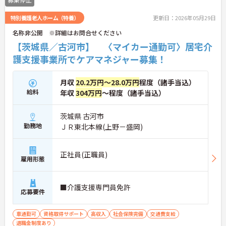
特別養護老人ホーム（特養）
更新日：2026年05月29日
名称非公開 ※詳細はお問合せください
【茨城県／古河市】 〈マイカー通勤可〉居宅介
護支援事業所でケアマネジャー募集！
月収
20.2万円～28.0万円
程度（諸手当込）
給料
年収
304万円
～程度（諸手当込）
茨城県 古河市
勤務地
ＪＲ東北本線(上野－盛岡)
正社員(正職員)
雇用形態
■介護支援専門員免許
応募要件
車通勤可
資格取得サポート
高収入
社会保険完備
交通費支給
退職金制度あり