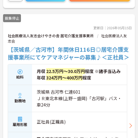
に詳細をご案内しますのでお気軽にご相談くださ
い！
募集停止
更新日：2026年05月15日
社会医療法人友志会けやきの舎 居宅介護支援事業所
社会医療法人友
志会
【茨城県／古河市】年間休日116日◎居宅介護支
援事業所にてケアマネジャーの募集♪＜正社員＞
月収
22.5万円～30.0万円
程度 ※諸手当込み
給料
年収
324万円～400万円
程度
茨城県 古河市 仁連601
ＪＲ東北本線(上野－盛岡)「古河駅」バス・
勤務地
車24分
正社員(正職員)
雇用形態