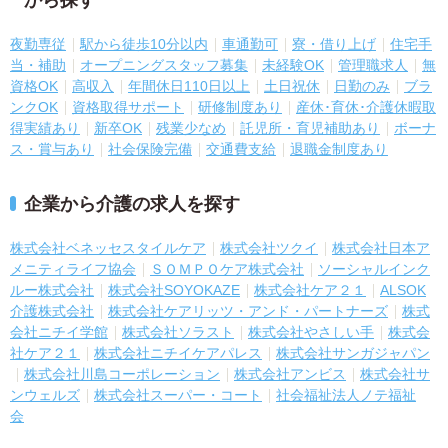
夜勤専従
駅から徒歩10分以内
車通勤可
寮・借り上げ
住宅手
当・補助
オープニングスタッフ募集
未経験OK
管理職求人
無
資格OK
高収入
年間休日110日以上
土日祝休
日勤のみ
ブラ
ンクOK
資格取得サポート
研修制度あり
産休･育休･介護休暇取
得実績あり
新卒OK
残業少なめ
託児所・育児補助あり
ボーナ
ス・賞与あり
社会保険完備
交通費支給
退職金制度あり
企業から介護の求人を探す
株式会社ベネッセスタイルケア
株式会社ツクイ
株式会社日本ア
メニティライフ協会
ＳＯＭＰＯケア株式会社
ソーシャルインク
ルー株式会社
株式会社SOYOKAZE
株式会社ケア２１
ALSOK
介護株式会社
株式会社ケアリッツ・アンド・パートナーズ
株式
会社ニチイ学館
株式会社ソラスト
株式会社やさしい手
株式会
社ケア２１
株式会社ニチイケアパレス
株式会社サンガジャパン
株式会社川島コーポレーション
株式会社アンビス
株式会社サ
ンウェルズ
株式会社スーパー・コート
社会福祉法人ノテ福祉
会