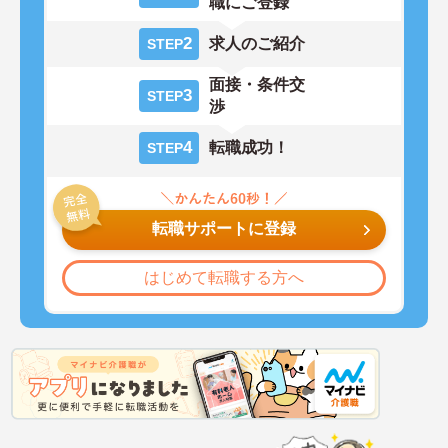
職にご登録
2
求人のご紹介
STEP
面接・条件交
3
STEP
渉
4
転職成功！
STEP
転職サポートに登録
はじめて転職する方へ