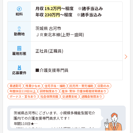
月収
19.2万円
～程度 ※諸手当込み
給料
年収
230万円
～程度 ※諸手当込み
茨城県 古河市
勤務地
ＪＲ東北本線(上野－盛岡)
正社員(正職員)
雇用形態
■介護支援専門員
応募要件
車通勤可
残業少なめ
住宅手当・補助
託児所・育児補助
日勤のみ
年間休日110日以上
研修制度あり
産休･育休･介護休暇取得実績あり
ボーナス・賞与あり
社会保険完備
交通費支給
退職金制度あり
茨城県古河市にございます、小規模多機能型居宅介
護内での介護支援専門員求人です！
年間110日★
ご興味のある方は、マイナビ介護職までお問い合わ