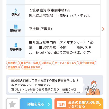
茨城県 古河市 東間中橋198
勤務地
関東鉄道常総線「下妻駅」バス・車20分
正社員(正職員)
雇用形態
■介護支援専門員（ケアマネジャー）：必
須 ■実務経験：不問 ※PCスキ
応募要件
ル：Excel・Wordにて文書の作成、ケアマ
ネジメンのソフトでの入力 ■普通自動
車運転免許：必須
車通勤可
住宅手当・補助
日勤のみ
ボーナス・賞与あり
社会保険完備
交通費支給
退職金制度あり
茨城県古河市に位置する居宅介護支援事業所におけ
るケアマネジャーの募集です。
賞与は計4.1ヶ月分の支給実績があり、頑張りがきち
んと評価される職場です。また、残業は月平均2時間
程度と少なめです。ワークライフバランスを保ちな
最新の募集状況を問
がらご勤務いただけます。
詳細を見る
無料
い合わせる
ご興味のある方には、面接対策ポイントなど、さら