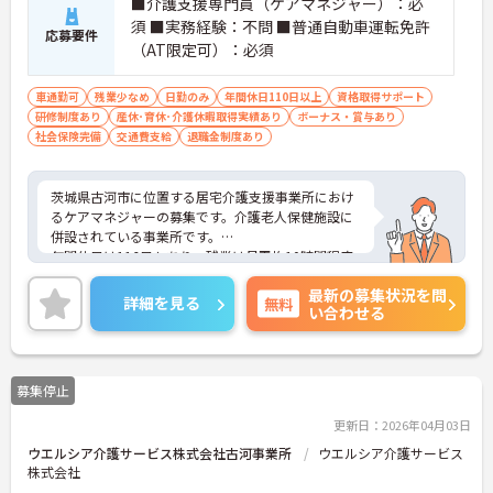
■介護支援専門員（ケアマネジャー）：必
須 ■実務経験：不問 ■普通自動車運転免許
応募要件
（AT限定可）：必須
車通勤可
残業少なめ
日勤のみ
年間休日110日以上
資格取得サポート
研修制度あり
産休･育休･介護休暇取得実績あり
ボーナス・賞与あり
社会保険完備
交通費支給
退職金制度あり
茨城県古河市に位置する居宅介護支援事業所におけ
るケアマネジャーの募集です。介護老人保健施設に
併設されている事業所です。
年間休日は116日もあり、残業は月平均10時間程度
と少なめなため、ライフワークバランスを実現でき
最新の募集状況を問
る環境です。
詳細を見る
無料
い合わせる
ご興味のある方には、面接対策ポイントなど、さら
に詳細をお話しいたしますのでお気軽にご相談くだ
さい！
募集停止
更新日：2026年04月03日
ウエルシア介護サービス株式会社古河事業所
ウエルシア介護サービス
株式会社