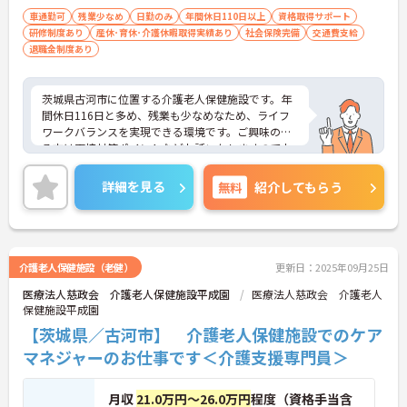
車通勤可
残業少なめ
日勤のみ
年間休日110日以上
資格取得サポート
研修制度あり
産休･育休･介護休暇取得実績あり
社会保険完備
交通費支給
退職金制度あり
茨城県古河市に位置する介護老人保健施設です。年
間休日116日と多め、残業も少なめなため、ライフ
ワークバランスを実現できる環境です。ご興味のあ
る方は面接対策ポイントなどお話いたしますのでお
気軽にお問い合わせください。
詳細を見る
無料
紹介してもらう
介護老人保健施設（老健）
更新日：2025年09月25日
医療法人慈政会 介護老人保健施設平成園
医療法人慈政会 介護老人
保健施設平成園
【茨城県／古河市】 介護老人保健施設でのケア
マネジャーのお仕事です＜介護支援専門員＞
月収
21.0万円～26.0万円
程度（資格手当含