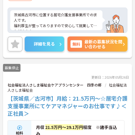
茨城県古河市に位置する居宅介護支援事業所での求
人です。
福利厚生が整っておりますので安心して就業してい
ただけます。
ご興味ある方には、面接対策ポイントなど、さらに
最新の募集状況を問
詳細をお話しいたしますのでお気軽にご相談くださ
詳細を見る
無料
い合わせる
い。
募集停止
更新日：2026年05月26日
社会福祉法人さしま福祉会ケアプランセンター 四季の郷
社会福祉法
人さしま福祉会
【茨城県／古河市】月給：21.5万円～☆居宅介護
支援事業所にてケアマネジャーのお仕事です♪＜
正社員＞
月収
21.5万円～29.1万円
程度 ※諸手当込
給料
み