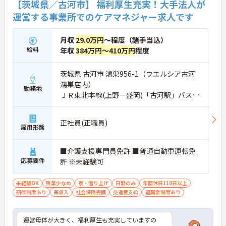
【茨城県／古河市】 福利厚生充実！大手法人が
運営する事業所でのケアマネジャー求人です
月収
29.0万円
～程度（諸手当込）
給料
年収
384万円～410万円
程度
茨城県 古河市 鴻巣956-1（ウエルシア古河
鴻巣店内）
勤務地
ＪＲ東北本線(上野－盛岡)「古河駅」バス・
車10分
正社員(正職員)
雇用形態
■介護支援専門員免許 ■普通自動車運転免
応募要件
許 ※未経験可
未経験OK
残業少なめ
寮・借り上げ
日勤のみ
年間休日110日以上
研修制度あり
高収入
社会保険完備
交通費支給
退職金制度あり
運営母体が大きく、福利厚生も充実していますの