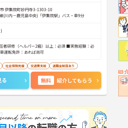
 伊集院町妙円寺3-1303-10
線(川内－鹿児島中央)「伊集院駅」バス・車9分
)
任者研修（ヘルパー2級）以上：必須 ■実務経験：必
動車運転免許：あれば尚可
社会保険完備
交通費支給
退職金制度あり
見る
無料
紹介してもらう