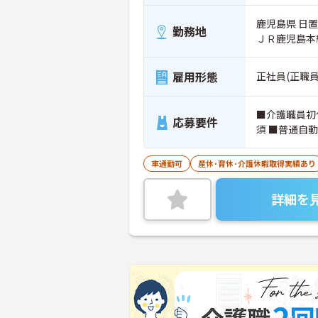
鹿児島県 日置市
勤務地
ＪＲ鹿児島本
雇用形態
正社員(正職員
■介護職員初
応募要件
須 ■普通自
車通勤可
産休･育休･介護休暇取得実績あり
詳細を