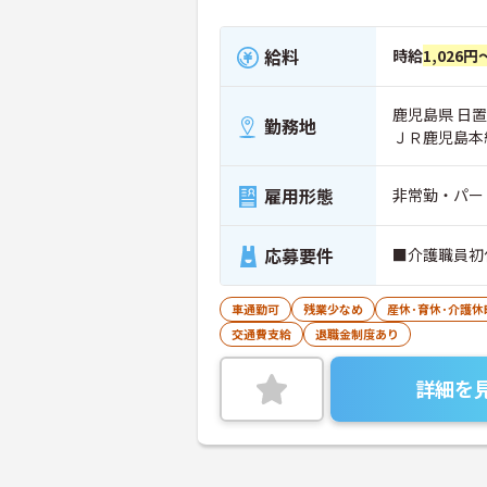
給料
時給
1,026円
鹿児島県 日置
勤務地
ＪＲ鹿児島本
雇用形態
非常勤・パー
応募要件
■介護職員初
車通勤可
残業少なめ
産休･育休･介護
交通費支給
退職金制度あり
詳細を