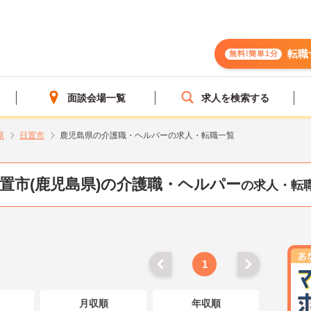
転職
無料!簡単1分
面談会場一覧
求人を検索する
県
日置市
鹿児島県の介護職・ヘルパーの求人・転職一覧
置市(鹿児島県)の介護職・ヘルパー
の求人・転
1
月収順
年収順