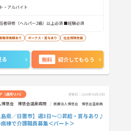
ト・アルバイト
任者研修（ヘルパー2級）以上必須 ■経験必須
休暇取得実績あり
ボーナス・賞与あり
社会保険完備
見る
無料
紹介してもらう
ア（通所リハ）
更新日：2026年05月29日
人博悠会 博悠会温泉病院
医療法人博悠会 博悠会温泉病
児島県／日置市】週3日～◎昇給・賞与あり♪
の病棟で介護職員募集＜パート＞