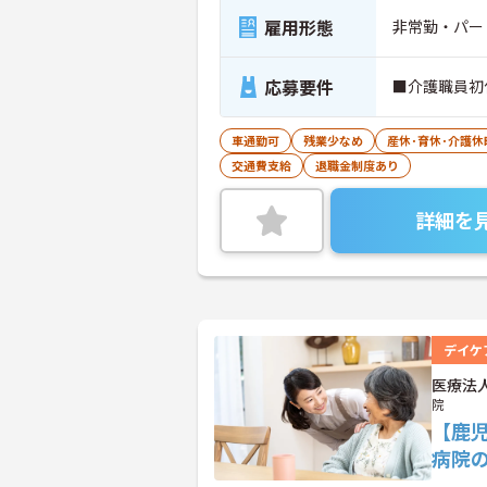
雇用形態
非常勤・パー
応募要件
■介護職員初
車通勤可
残業少なめ
産休･育休･介護
交通費支給
退職金制度あり
詳細を
デイケ
医療法
院
【鹿
病院