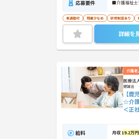
応募要件
■介護福祉士
車通勤可
残業少なめ
研修制度あり
詳細を
介護老
医療法
健誠会
【鹿
☆介
＜正
給料
月収
19.2万