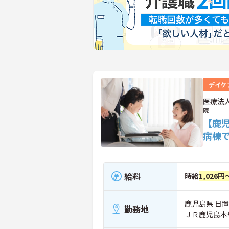
デイケ
医療法
院
【鹿
病棟
給料
時給
1,026円
鹿児島県 日置
勤務地
ＪＲ鹿児島本