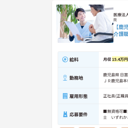
医療法
院
【鹿
介護
給料
月収
15.4万
鹿児島県 日置
勤務地
ＪＲ鹿児島本
雇用形態
正社員(正職員
■無資格可■
応募要件
士 いずれか