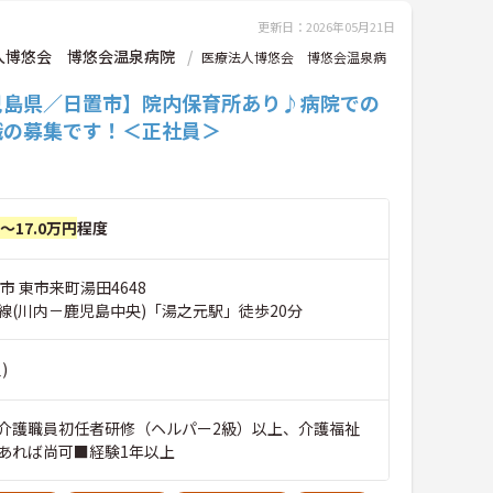
更新日：2026年05月21日
人博悠会 博悠会温泉病院
医療法人博悠会 博悠会温泉病
児島県／日置市】院内保育所あり♪病院での
職の募集です！＜正社員＞
円～17.0万円
程度
市 東市来町湯田4648
線(川内－鹿児島中央)「湯之元駅」徒歩20分
)
介護職員初任者研修（ヘルパー2級）以上、介護福祉
あれば尚可■経験1年以上