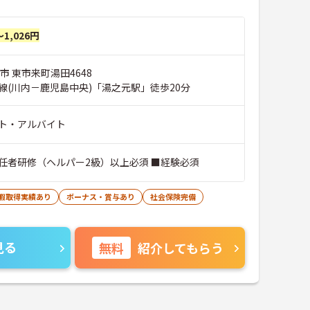
～1,026円
市 東市来町湯田4648
線(川内－鹿児島中央)「湯之元駅」徒歩20分
ト・アルバイト
任者研修（ヘルパー2級）以上必須 ■経験必須
休暇取得実績あり
ボーナス・賞与あり
社会保険完備
見る
無料
紹介してもらう