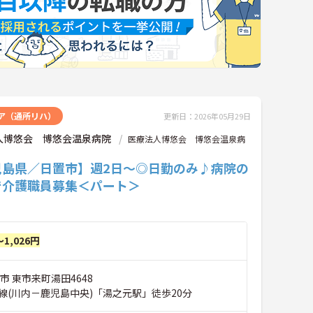
ア（通所リハ）
更新日：2026年05月29日
人博悠会 博悠会温泉病院
医療法人博悠会 博悠会温泉病
児島県／日置市】週2日～◎日勤のみ♪病院の
で介護職員募集＜パート＞
～1,026円
市 東市来町湯田4648
線(川内－鹿児島中央)「湯之元駅」徒歩20分