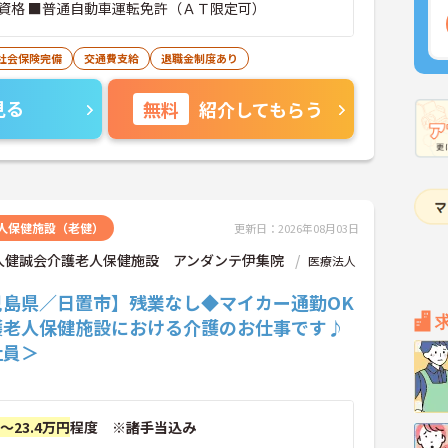
資格 ■普通自動車運転免許（ＡＴ限定可）
社会保険完備
交通費支給
退職金制度あり
見る
無料
紹介してもらう
人保健施設（老健）
更新日：2026年08月03日
人健誠会介護老人保健施設 アンダンテ伊集院
医療法人
児島県／日置市】残業なし◆マイカー通勤OK
護老人保健施設における介護のお仕事です♪
社員＞
円～23.4万円
程度 ※諸手当込み