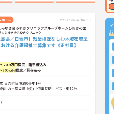
プホーム
更新日：2026年08月03日
マ
人みゆき会みゆきクリニックグループホームひおきの里
お
法人みゆき会みゆきクリニック
児島県／日置市】残業ほぼなし◎地域密着型
における介護福祉士募集です《正社員》
円～20.9万円
程度／諸手当込み
～305万円
程度／賞与込み
市 日吉町日置390番地1号
線(川内－鹿児島中央)「伊集院駅」バス・車12分
)