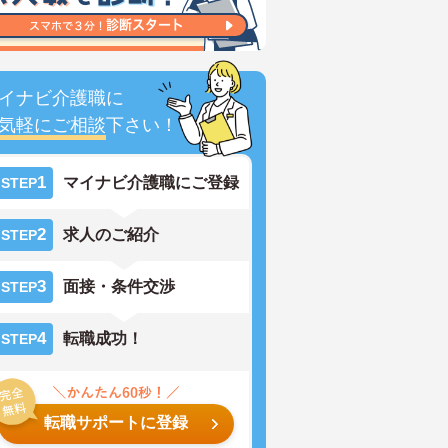
イナビ介護職に
気軽にご相談
下さい！
1
マイナビ介護職にご登録
STEP
2
求人のご紹介
STEP
3
面接・条件交渉
STEP
4
転職成功！
STEP
転職サポートに登録