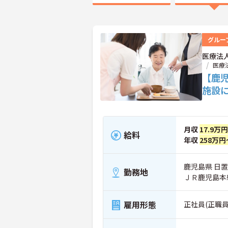
グルー
医療法
医療
【鹿
施設
月収
17.9万
給料
年収
258万円
鹿児島県 日置
勤務地
ＪＲ鹿児島本
雇用形態
正社員(正職員