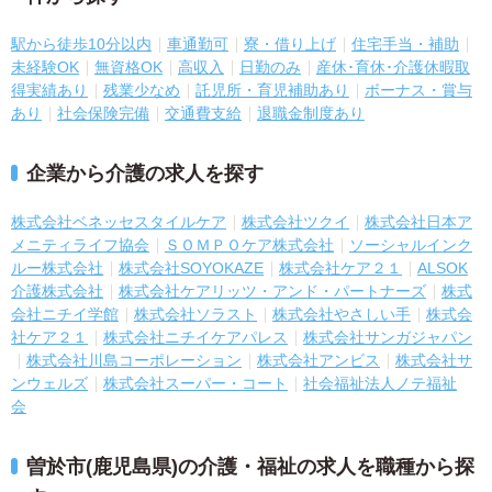
駅から徒歩10分以内
車通勤可
寮・借り上げ
住宅手当・補助
未経験OK
無資格OK
高収入
日勤のみ
産休･育休･介護休暇取
得実績あり
残業少なめ
託児所・育児補助あり
ボーナス・賞与
あり
社会保険完備
交通費支給
退職金制度あり
企業から介護の求人を探す
株式会社ベネッセスタイルケア
株式会社ツクイ
株式会社日本ア
メニティライフ協会
ＳＯＭＰＯケア株式会社
ソーシャルインク
ルー株式会社
株式会社SOYOKAZE
株式会社ケア２１
ALSOK
介護株式会社
株式会社ケアリッツ・アンド・パートナーズ
株式
会社ニチイ学館
株式会社ソラスト
株式会社やさしい手
株式会
社ケア２１
株式会社ニチイケアパレス
株式会社サンガジャパン
株式会社川島コーポレーション
株式会社アンビス
株式会社サ
ンウェルズ
株式会社スーパー・コート
社会福祉法人ノテ福祉
会
曽於市(鹿児島県)の介護・福祉の求人を職種から探