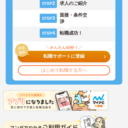
2
求人のご紹介
STEP
面接・条件交
3
STEP
渉
4
転職成功！
STEP
転職サポートに登録
はじめて転職する方へ