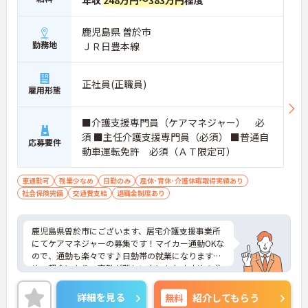
年収
248万円～383万円
程度
鹿児島県 曽於市
勤務地
ＪＲ日豊本線
正社員(正職員)
雇用形態
■介護支援専門員（ケアマネジャー） 必
須 ■主任介護支援専門員（必須） ■普通自
応募要件
動車運転免許 必須（ＡＴ限定可）
車通勤可
残業少なめ
日勤のみ
産休･育休･介護休暇取得実績あり
社会保険完備
交通費支給
退職金制度あり
鹿児島県曽於市にございます、居宅介護支援事業所
にてケアマネジャーの募集です！マイカー通勤OKな
ので、通勤も楽々です♪日勤帯の就業になりますた
め、都合により、夜勤が難しい方にもおすすめの求
人になります。ご興味のある方は、マイナビ介護職
までお問い合わせください。
詳細を見る
無料
紹介してもらう