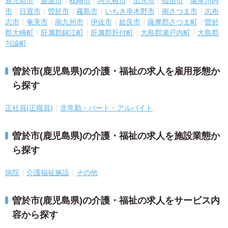
鹿児島市
鹿屋市
枕崎市
阿久根市
出水市
指宿市
薩摩川内
市
日置市
曽於市
霧島市
いちき串木野市
南さつま市
志布
志市
奄美市
南九州市
伊佐市
姶良市
薩摩郡さつま町
曽於
郡大崎町
肝属郡錦江町
肝属郡肝付町
大島郡瀬戸内町
大島郡
与論町
曽於市(鹿児島県)の介護・福祉の求人を雇用形態か
ら探す
正社員(正職員)
非常勤・パート・アルバイト
曽於市(鹿児島県)の介護・福祉の求人を施設業態か
ら探す
病院
介護福祉施設
その他
曽於市(鹿児島県)の介護・福祉の求人をサービス内
容から探す