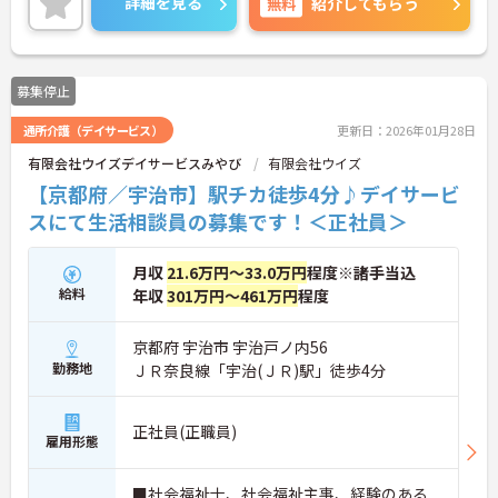
詳細を見る
無料
紹介してもらう
キレイな施設です。
★院内に付属している為、病院・他職種との連携も
盛んで取りやすく、レベルが高く学べる環境下で働
けます！
募集停止
通所介護（デイサービス）
更新日：2026年01月28日
有限会社ウイズデイサービスみやび
有限会社ウイズ
【京都府／宇治市】駅チカ徒歩4分♪デイサービ
スにて生活相談員の募集です！＜正社員＞
月収
21.6万円～33.0万円
程度※諸手当込
給料
年収
301万円～461万円
程度
京都府 宇治市 宇治戸ノ内56
勤務地
ＪＲ奈良線「宇治(ＪＲ)駅」徒歩4分
正社員(正職員)
雇用形態
■社会福祉士、社会福祉主事、経験のある