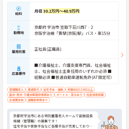
月収
30.2万円～40.9万円
給料
京都府 宇治市 笠取下荘川西7‐2
勤務地
京阪宇治線「黄檗(京阪)駅」バス・車15分
正社員(正職員)
雇用形態
■介護福祉士、介護支援専門員、社会福祉
士、社会福祉士主事任用のいずれか必須 ■
応募要件
経験必須 ■普通自動車運転免許(AT限定可）
管理職求人
車通勤可
住宅手当・補助
年間休日110日以上
産休･育休･介護休暇取得実績あり
ボーナス・賞与あり
社会保険完備
交通費支給
退職金制度あり
京都府宇治市にある特別養護老人ホームで副施設長
候補（管理職）の募集です！
住宅手当や家族手当など各種手当が充実しており、