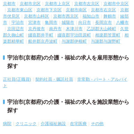
京都市
京都市北区
京都市上京区
京都市左京区
京都市中京区
京都市東山区
京都市下京区
京都市南区
京都市右京区
京都
市伏見区
京都市山科区
京都市西京区
福知山市
舞鶴市
綾部
市
宇治市
宮津市
亀岡市
城陽市
向日市
長岡京市
八幡市
京田辺市
京丹後市
南丹市
木津川市
乙訓郡大山崎町
久世
郡久御山町
綴喜郡井手町
綴喜郡宇治田原町
相楽郡笠置町
相
楽郡精華町
船井郡京丹波町
与謝郡伊根町
与謝郡与謝野町
宇治市(京都府)の介護・福祉の求人を雇用形態から
探す
正社員(正職員)
契約社員・嘱託社員
非常勤・パート・アルバイ
ト
宇治市(京都府)の介護・福祉の求人を施設業態から
探す
病院
クリニック
介護福祉施設
在宅医療
その他