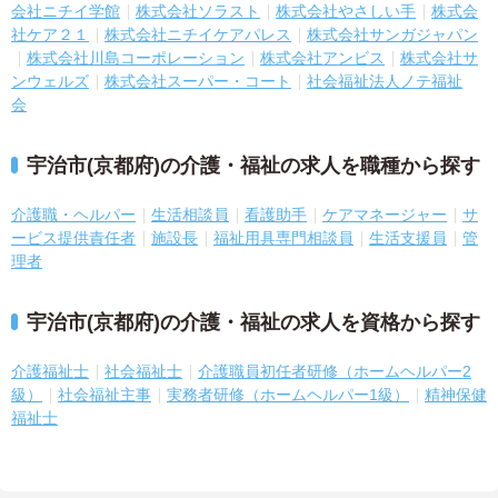
会社ニチイ学館
株式会社ソラスト
株式会社やさしい手
株式会
社ケア２１
株式会社ニチイケアパレス
株式会社サンガジャパン
株式会社川島コーポレーション
株式会社アンビス
株式会社サ
ンウェルズ
株式会社スーパー・コート
社会福祉法人ノテ福祉
会
宇治市(京都府)の介護・福祉の求人を職種から探す
介護職・ヘルパー
生活相談員
看護助手
ケアマネージャー
サ
ービス提供責任者
施設長
福祉用具専門相談員
生活支援員
管
理者
宇治市(京都府)の介護・福祉の求人を資格から探す
介護福祉士
社会福祉士
介護職員初任者研修（ホームヘルパー2
級）
社会福祉主事
実務者研修（ホームヘルパー1級）
精神保健
福祉士