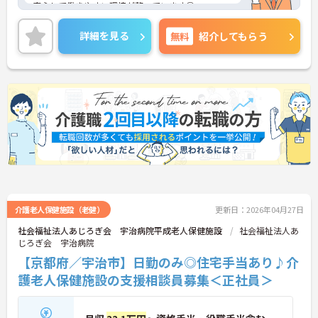
安心して働きやすい環境が整っています◎
また、昇給と計3ヵ月分の賞与実績があり、あなた
の頑張りがしっかり評価され、やりがいを持ってお
詳細を見る
無料
紹介してもらう
仕事ができます！
ご興味ある方は面接ポイントをお伝えしますので、
お気軽にご連絡ください。
介護老人保健施設（老健）
更新日：2026年04月27日
社会福祉法人あじろぎ会 宇治病院平成老人保健施設
社会福祉法人あ
じろぎ会 宇治病院
【京都府／宇治市】日勤のみ◎住宅手当あり♪介
護老人保健施設の支援相談員募集＜正社員＞