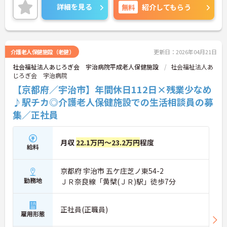
ートの予定が立てやすいのも嬉しいポイント♪ご興
詳細を見る
無料
紹介してもらう
味のある方は面接ポイントをお伝えしますので、お
気軽にご連絡ください！
介護老人保健施設（老健）
更新日：2026年04月21日
社会福祉法人あじろぎ会 宇治病院平成老人保健施設
社会福祉法人あ
じろぎ会 宇治病院
【京都府／宇治市】年間休日112日×残業少なめ
♪駅チカ◎介護老人保健施設での生活相談員の募
集／正社員
月収
22.1万円～23.2万円
程度
給料
京都府 宇治市 五ケ庄芝ノ東54-2
勤務地
ＪＲ奈良線「黄檗(ＪＲ)駅」徒歩7分
正社員(正職員)
雇用形態