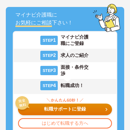
マイナビ介護職に
お気軽にご相談
下さい！
マイナビ介護
1
STEP
職にご登録
2
求人のご紹介
STEP
面接・条件交
3
STEP
渉
4
転職成功！
STEP
転職サポートに登録
はじめて転職する方へ