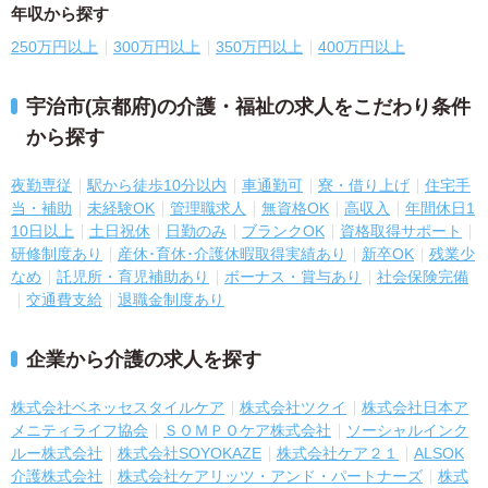
年収から探す
250万円以上
300万円以上
350万円以上
400万円以上
宇治市(京都府)の介護・福祉の求人をこだわり条件
から探す
夜勤専従
駅から徒歩10分以内
車通勤可
寮・借り上げ
住宅手
当・補助
未経験OK
管理職求人
無資格OK
高収入
年間休日1
10日以上
土日祝休
日勤のみ
ブランクOK
資格取得サポート
研修制度あり
産休･育休･介護休暇取得実績あり
新卒OK
残業少
なめ
託児所・育児補助あり
ボーナス・賞与あり
社会保険完備
交通費支給
退職金制度あり
企業から介護の求人を探す
株式会社ベネッセスタイルケア
株式会社ツクイ
株式会社日本ア
メニティライフ協会
ＳＯＭＰＯケア株式会社
ソーシャルインク
ルー株式会社
株式会社SOYOKAZE
株式会社ケア２１
ALSOK
介護株式会社
株式会社ケアリッツ・アンド・パートナーズ
株式