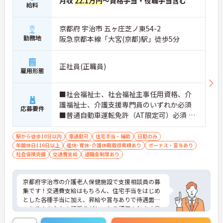
月収
22.1万円
～資格手当・役職手当含む
給料
京都府 宇治市 五ヶ庄芝ノ東54-2
勤務地
阪急京都本線「大宮(京都)駅」徒歩5分
正社員(正職員)
雇用形態
■社会福祉士、社会福祉主事任用資格、介
護福祉士、介護支援専門員のいずれか必須
応募要件
■普通自動車運転免許（AT限定可）必須 ■
経験必須
駅から徒歩10分以内
車通勤可
住宅手当・補助
日勤のみ
年間休日110日以上
産休･育休･介護休暇取得実績あり
ボーナス・賞与あり
社会保険完備
交通費支給
退職金制度あり
京都府宇治市の介護老人保健施設で支援相談員の募
集です！交通費支給はもちろん、住宅手当をはじめ
とした各種手当に加え、昇給や賞与ありで待遇面ば
っちり！あなたの頑張りがしっかり評価されます◎
日勤のみのお仕事で日曜固定休みなので、プライベ