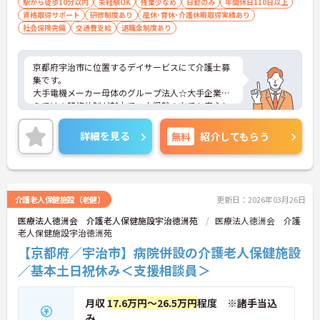
駅から徒歩10分以内
未経験OK
残業少なめ
日勤のみ
年間休日110日以上
資格取得サポート
研修制度あり
産休･育休･介護休暇取得実績あり
社会保険完備
交通費支給
退職金制度あり
京都府宇治市に位置するデイサービスにて介護士募
集です。
大手電機メーカー母体のグループ法人☆大手企業な
らではの研修体制が魅力で、未経験の方でも安心し
てチャレンジできる環境です。
また、年間休日114日とお休みも多め、メリハリを
詳細を見る
無料
紹介してもらう
つけてはたらくことができます。
ご興味のある方には、面接対策ポイントなど、さら
に詳細をお話いたしますので、お気軽にご相談くだ
さい。
介護老人保健施設（老健）
更新日：2026年03月26日
医療法人徳洲会 介護老人保健施設宇治徳洲苑
医療法人徳洲会 介護
老人保健施設宇治徳洲苑
【京都府／宇治市】病院併設の介護老人保健施設
／基本土日祝休み＜支援相談員＞
月収
17.6万円～26.5万円
程度 ※諸手当込
み