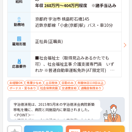
給料
年収
268万円～404万円
程度 ※諸手当込み
京都府 宇治市 槙島町石橋145
勤務地
近鉄京都線「小倉(京都)駅」バス・車10分
正社員(正職員)
雇用形態
■社会福祉士（取得見込みあるかたでも
可）、社会福祉主事 介護支援専門員 いず
応募要件
れか ※普通自動車運転免許(AT限定可) 尚
可
未経験OK
残業少なめ
土日祝休
日勤のみ
年間休日110日以上
ボーナス・賞与あり
社会保険完備
交通費支給
退職金制度あり
宇治徳洲苑は、2015年5月末の宇治徳洲会病院新築
移転を機に、病院と同施設内に新設されました。
＜POINT＞
★徳洲会グループの施設です。在宅復帰に力を入れ
ている老健。
★設内は明るく、設備も整っており、清潔感もあり