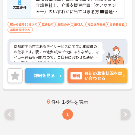
介護福祉士、介護支援専門員（ケアマネジ
応募要件
ャー）のいずれかに当てはまる方 ■普通自
動車運転免許（AT限定可）
駅から徒歩10分以内
車通勤可
日勤のみ
高収入
社会保険完備
交通費支給
退職金制度あり
京都府宇治市にあるデイサービスにて生活相談員の
お仕事です。駅チカ徒歩4分の立地にありながら、マ
イカー通勤も可能なので、ご自身に合わせた通勤方
法を選ぶことができます！
ご興味ある方には、面接対策ポイントなど、さらに
最新の募集状況を問
詳細をお話しいたしますのでお気軽にご相談くださ
詳細を見る
無料
い合わせる
い。
6
件中 1-6件を表示
1