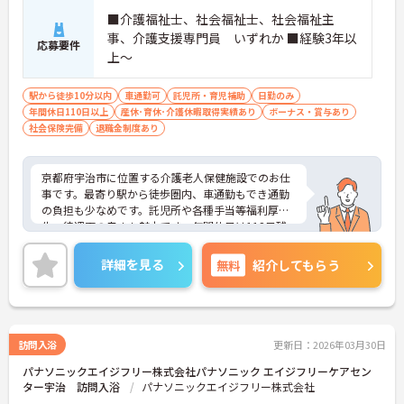
■介護福祉士、社会福祉士、社会福祉主
事、介護支援専門員 いずれか ■経験3年以
応募要件
上～
駅から徒歩10分以内
車通勤可
託児所・育児補助
日勤のみ
年間休日110日以上
産休･育休･介護休暇取得実績あり
ボーナス・賞与あり
社会保険完備
退職金制度あり
京都府宇治市に位置する介護老人保健施設でのお仕
事です。最寄り駅から徒歩圏内、車通勤もでき通勤
の負担も少なめです。託児所や各種手当等福利厚
生・待遇面の良さも魅力です。年間休日は112日残
業も少なく、メリハリのある勤務が可能です。ご興
味のある方には、面接対策ポイントなど、さらに詳
詳細を見る
無料
紹介してもらう
細をお話しいたしますのでお気軽にご相談くださ
い！
訪問入浴
更新日：2026年03月30日
パナソニックエイジフリー株式会社パナソニック エイジフリーケアセン
ター宇治 訪問入浴
パナソニックエイジフリー株式会社