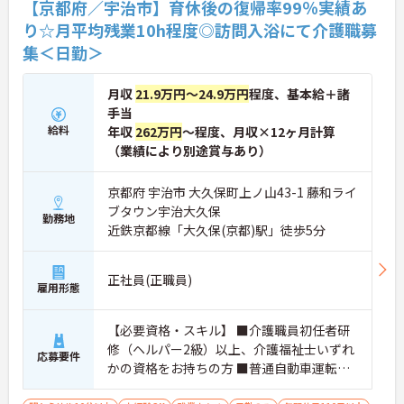
【京都府／宇治市】育休後の復帰率99％実績あ
り☆月平均残業10h程度◎訪問入浴にて介護職募
集＜日勤＞
月収
21.9万円～24.9万円
程度、基本給＋諸
手当
給料
年収
262万円
～程度、月収×12ヶ月計算
（業績により別途賞与あり）
京都府 宇治市 大久保町上ノ山43-1 藤和ライ
ブタウン宇治大久保
勤務地
近鉄京都線「大久保(京都)駅」徒歩5分
正社員(正職員)
雇用形態
【必要資格・スキル】 ■介護職員初任者研
修（ヘルパー2級）以上、介護福祉士いずれ
応募要件
かの資格をお持ちの方 ■普通自動車運転免
許（AT限定可）