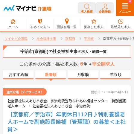
0
0
求人検索
会員登録
メニュー
ホーム
初めての方へ
面談会場一覧
保存した求人
最近見た求人
マイナビ介護職
社会福祉主事
京都府
宇治市
京都府の社会福祉主
宇治市(京都府)の社会福祉主事
の求人・転職一覧
6
この条件の介護・福祉求人数
非公開求人
件 ＋
おすすめ順
新着順
月収順
年収順
通所介護（デイサービス）
更新日：2026年05月27日
社会福祉法人あじろぎ会 宇治病院笠取ふれあい福祉センター 特別養護
老人ホーム
社会福祉法人あじろぎ会 宇治病院
【京都府／宇治市】年間休日112日♪特別養護老
人ホームで副施設長候補（管理職）の募集＜正社
員＞