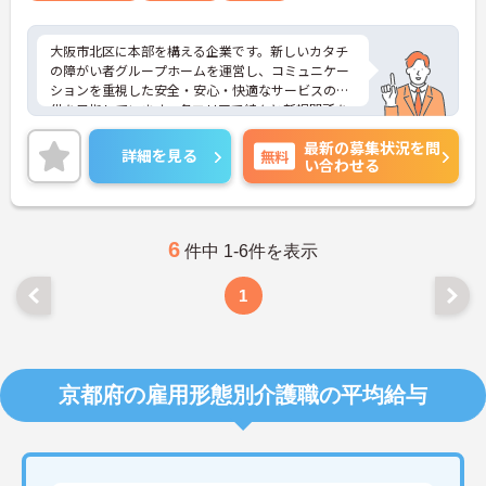
大阪市北区に本部を構える企業です。新しいカタチ
の障がい者グループホームを運営し、コミュニケー
ションを重視した安全・安心・快適なサービスの提
供を目指しています。各エリアで続々と新規開所を
している成長企業で働きませんか？ご興味のある方
最新の募集状況を問
には、面接対策ポイントなど、さらに詳細をお話し
詳細を見る
無料
い合わせる
いたしますのでお気軽にご相談ください！
6
件中 1-6件を表示
1
京都府の雇用形態別介護職の平均給与