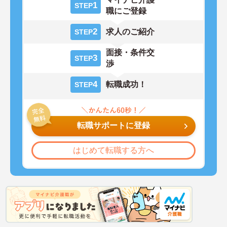
1
STEP
職にご登録
2
求人のご紹介
STEP
面接・条件交
3
STEP
渉
4
転職成功！
STEP
転職サポートに登録
はじめて転職する方へ