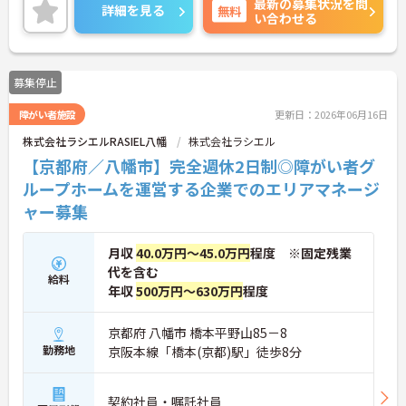
最新の募集状況を問
には、面接対策ポイントなど、さらに詳細をお話し
詳細を見る
無料
い合わせる
いたしますのでお気軽にご相談ください！
募集停止
障がい者施設
更新日：2026年06月16日
株式会社ラシエルRASIEL八幡
株式会社ラシエル
【京都府／八幡市】完全週休2日制◎障がい者グ
ループホームを運営する企業でのエリアマネージ
ャー募集
月収
40.0万円～45.0万円
程度 ※固定残業
代を含む
給料
年収
500万円～630万円
程度
京都府 八幡市 橋本平野山85－8
勤務地
京阪本線「橋本(京都)駅」徒歩8分
契約社員・嘱託社員