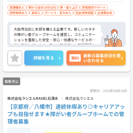
管理職求人
駅から徒歩10分以内
寮・借り上げ
資格取得サポート
研修制度あり
高収入
ボーナス・賞与あり
社会保険完備
交通費支給
大阪市北区に本部を構える企業です。新しいカタチ
の障がい者グループホームを運営し、コミュニケー
ションを重視した安全・安心・快適なサービスの提
供を目指しています。各エリアで続々と新規開所を
している成長企業で働きませんか？ご興味のある方
最新の募集状況を問
には、面接対策ポイントなど、さらに詳細をお話し
詳細を見る
無料
い合わせる
いたしますのでお気軽にご相談ください！
募集停止
更新日：2026年06月16日
株式会社ラシエルRASIEL石清水
株式会社ラシエル
【京都府／八幡市】連続休暇あり◎キャリアアッ
プも目指せます★障がい者グループホームでの管
理者募集