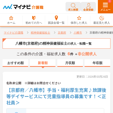
0
0
求人検索
会員登録
メニュー
ホーム
初めての方へ
面談会場一覧
保存した求人
最近見た求人
マイナビ介護職
精神保健福祉士
京都府
八幡市
京都府の精神保健
八幡市(京都府)の精神保健福祉士
の求人・転職一覧
6
この条件の介護・福祉求人数
非公開求人
件 ＋
おすすめ順
新着順
月収順
年収順
更新日：2026年03月26日
名称非公開 ※詳細はお問合せください
【京都府／八幡市】手当・福利厚生充実♪放課後
等デイサービスにて児童指導員の募集です！＜正
社員＞