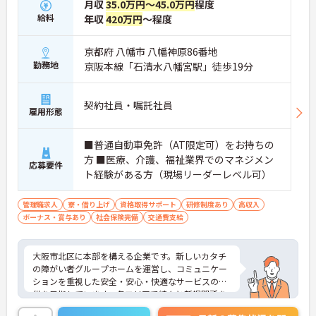
月収
35.0万円～45.0万円
程度
給料
年収
420万円
～程度
京都府 八幡市 八幡神原86番地
勤務地
京阪本線「石清水八幡宮駅」徒歩19分
契約社員・嘱託社員
雇用形態
■普通自動車免許（AT限定可）をお持ちの
方 ■医療、介護、福祉業界でのマネジメン
応募要件
ト経験がある方（現場リーダーレベル可）
管理職求人
寮・借り上げ
資格取得サポート
研修制度あり
高収入
ボーナス・賞与あり
社会保険完備
交通費支給
大阪市北区に本部を構える企業です。新しいカタチ
の障がい者グループホームを運営し、コミュニケー
ションを重視した安全・安心・快適なサービスの提
供を目指しています。各エリアで続々と新規開所を
している成長企業で働きませんか？ご興味のある方