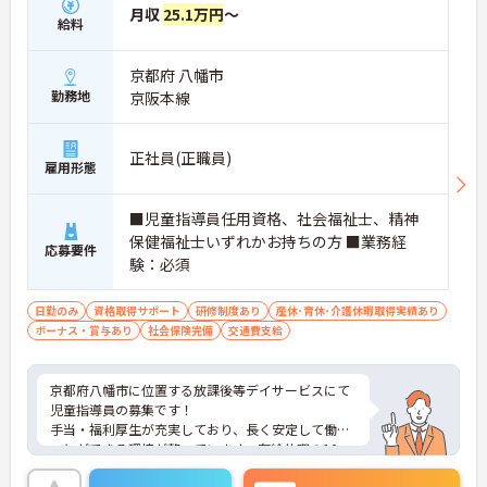
月収
25.1万円
～
給料
京都府 八幡市
勤務地
京阪本線
正社員(正職員)
雇用形態
■児童指導員任用資格、社会福祉士、精神
保健福祉士いずれかお持ちの方 ■業務経
応募要件
験：必須
日勤のみ
資格取得サポート
研修制度あり
産休･育休･介護休暇取得実績あり
ボーナス・賞与あり
社会保険完備
交通費支給
京都府八幡市に位置する放課後等デイサービスにて
児童指導員の募集です！
手当・福利厚生が充実しており、長く安定して働く
ことができる環境が整っています。有給休暇の10
0％取得も推奨されており、プライベートを大切に