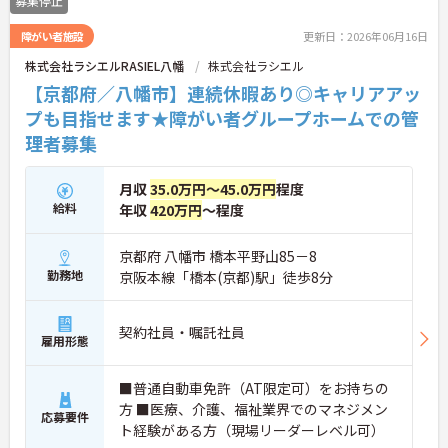
募集停止
障がい者施設
更新日：2026年06月16日
株式会社ラシエルRASIEL八幡
株式会社ラシエル
【京都府／八幡市】連続休暇あり◎キャリアアッ
プも目指せます★障がい者グループホームでの管
理者募集
月収
35.0万円～45.0万円
程度
給料
年収
420万円
～程度
京都府 八幡市 橋本平野山85－8
勤務地
京阪本線「橋本(京都)駅」徒歩8分
契約社員・嘱託社員
雇用形態
■普通自動車免許（AT限定可）をお持ちの
方 ■医療、介護、福祉業界でのマネジメン
応募要件
ト経験がある方（現場リーダーレベル可）