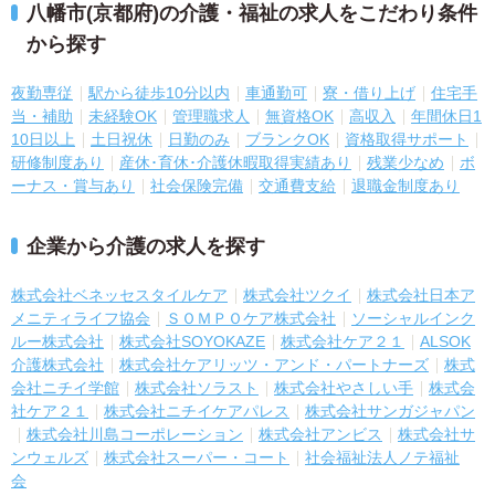
八幡市(京都府)の介護・福祉の求人をこだわり条件
から探す
夜勤専従
駅から徒歩10分以内
車通勤可
寮・借り上げ
住宅手
当・補助
未経験OK
管理職求人
無資格OK
高収入
年間休日1
10日以上
土日祝休
日勤のみ
ブランクOK
資格取得サポート
研修制度あり
産休･育休･介護休暇取得実績あり
残業少なめ
ボ
ーナス・賞与あり
社会保険完備
交通費支給
退職金制度あり
企業から介護の求人を探す
株式会社ベネッセスタイルケア
株式会社ツクイ
株式会社日本ア
メニティライフ協会
ＳＯＭＰＯケア株式会社
ソーシャルインク
ルー株式会社
株式会社SOYOKAZE
株式会社ケア２１
ALSOK
介護株式会社
株式会社ケアリッツ・アンド・パートナーズ
株式
会社ニチイ学館
株式会社ソラスト
株式会社やさしい手
株式会
社ケア２１
株式会社ニチイケアパレス
株式会社サンガジャパン
株式会社川島コーポレーション
株式会社アンビス
株式会社サ
ンウェルズ
株式会社スーパー・コート
社会福祉法人ノテ福祉
会