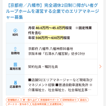
【京都府／八幡市】完全週休2日制◎障がい者グ
ループホームを運営する企業でのエリアマネージ
ャー募集
月収
40.0万円～45.0万円
程度 ※固定残業
代を含む
給料
年収
500万円～630万円
程度
京都府 八幡市 八幡神原86番地
勤務地
京阪本線「石清水八幡宮駅」徒歩19分
契約社員・嘱託社員
雇用形態
■店舗SV/エリアマネージャーなど現場及び
マネジメント経験 ■普通自動車運転免許 ※
応募要件
介護福祉士、社会福祉士、社会福祉主事、
精神保健福祉士、サービス管理責任者、社
会福祉主事任用資格等歓迎
管理職求人
寮・借り上げ
資格取得サポート
研修制度あり
高収入
ボーナス・賞与あり
社会保険完備
交通費支給