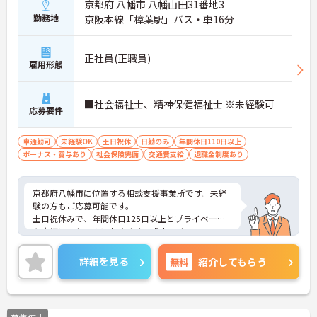
京都府 八幡市 八幡山田31番地3
勤務地
京阪本線「樟葉駅」バス・車16分
正社員(正職員)
雇用形態
■社会福祉士、精神保健福祉士 ※未経験可
応募要件
車通勤可
未経験OK
土日祝休
日勤のみ
年間休日110日以上
ボーナス・賞与あり
社会保険完備
交通費支給
退職金制度あり
京都府八幡市に位置する相談支援事業所です。未経
験の方もご応募可能です。
土日祝休みで、年間休日125日以上とプライベート
を大切にしたい方におすすめの求人です。
ご興味のある方には、面接対策ポイントなど、さら
に詳細をお話しいたしますのでお気軽にご相談くだ
詳細を見る
無料
紹介してもらう
さい！