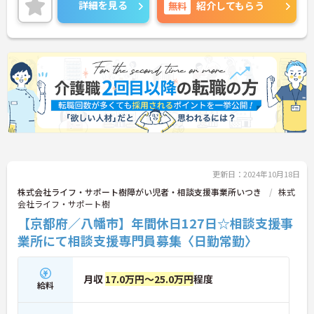
したい方にもおすすめです。
詳細を見る
無料
紹介してもらう
ご興味のある方には、面接対策ポイントなど、さら
に詳細をご案内しますのでお気軽にご相談くださ
い！
更新日：2024年10月18日
株式会社ライフ・サポート樹障がい児者・相談支援事業所いつき
株式
会社ライフ・サポート樹
【京都府／八幡市】年間休日127日☆相談支援事
業所にて相談支援専門員募集〈日勤常勤〉
月収
17.0万円～25.0万円
程度
給料