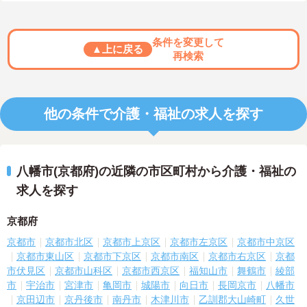
条件を変更して
▲上に戻る
再検索
他の条件で介護・福祉の求人を探す
八幡市(京都府)の近隣の市区町村から介護・福祉の
求人を探す
京都府
京都市
京都市北区
京都市上京区
京都市左京区
京都市中京区
京都市東山区
京都市下京区
京都市南区
京都市右京区
京都
市伏見区
京都市山科区
京都市西京区
福知山市
舞鶴市
綾部
市
宇治市
宮津市
亀岡市
城陽市
向日市
長岡京市
八幡市
京田辺市
京丹後市
南丹市
木津川市
乙訓郡大山崎町
久世