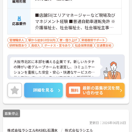
雇用形態
■店舗SV/エリアマネージャーなど現場及び
マネジメント経験 ■普通自動車運転免許 ※
応募要件
介護福祉士、社会福祉士、社会福祉主事、
精神保健福祉士、サービス管理責任者、社
会福祉主事任用資格等歓迎
管理職求人
駅から徒歩10分以内
寮・借り上げ
資格取得サポート
研修制度あり
高収入
ボーナス・賞与あり
社会保険完備
交通費支給
大阪市北区に本部を構える企業です。新しいカタチ
の障がい者グループホームを運営し、コミュニケー
ションを重視した安全・安心・快適なサービスの提
供を目指しています。各エリアで続々と新規開所を
している成長企業で働きませんか？ご興味のある方
最新の募集状況を問
には、面接対策ポイントなど、さらに詳細をお話し
詳細を見る
無料
い合わせる
いたしますのでお気軽にご相談ください！
募集停止
更新日：2026年06月16日
株式会社ラシエルRASIEL石清水
株式会社ラシエル