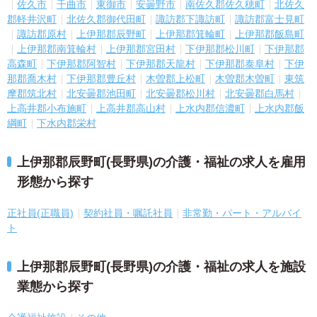
佐久市
千曲市
東御市
安曇野市
南佐久郡佐久穂町
北佐久
郡軽井沢町
北佐久郡御代田町
諏訪郡下諏訪町
諏訪郡富士見町
諏訪郡原村
上伊那郡辰野町
上伊那郡箕輪町
上伊那郡飯島町
上伊那郡南箕輪村
上伊那郡宮田村
下伊那郡松川町
下伊那郡
高森町
下伊那郡阿智村
下伊那郡天龍村
下伊那郡泰阜村
下伊
那郡喬木村
下伊那郡豊丘村
木曽郡上松町
木曽郡木曽町
東筑
摩郡筑北村
北安曇郡池田町
北安曇郡松川村
北安曇郡白馬村
上高井郡小布施町
上高井郡高山村
上水内郡信濃町
上水内郡飯
綱町
下水内郡栄村
上伊那郡辰野町(長野県)の介護・福祉の求人を雇用
形態から探す
正社員(正職員)
契約社員・嘱託社員
非常勤・パート・アルバイ
ト
上伊那郡辰野町(長野県)の介護・福祉の求人を施設
業態から探す