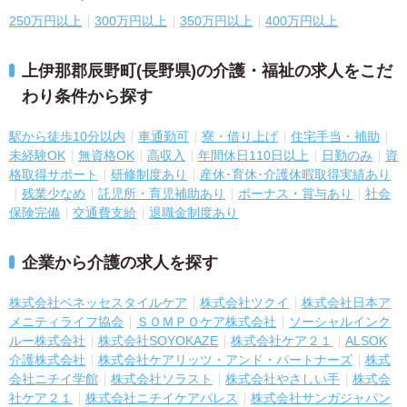
250万円以上
300万円以上
350万円以上
400万円以上
上伊那郡辰野町(長野県)の介護・福祉の求人をこだ
わり条件から探す
駅から徒歩10分以内
車通勤可
寮・借り上げ
住宅手当・補助
未経験OK
無資格OK
高収入
年間休日110日以上
日勤のみ
資
格取得サポート
研修制度あり
産休･育休･介護休暇取得実績あり
残業少なめ
託児所・育児補助あり
ボーナス・賞与あり
社会
保険完備
交通費支給
退職金制度あり
企業から介護の求人を探す
株式会社ベネッセスタイルケア
株式会社ツクイ
株式会社日本ア
メニティライフ協会
ＳＯＭＰＯケア株式会社
ソーシャルインク
ルー株式会社
株式会社SOYOKAZE
株式会社ケア２１
ALSOK
介護株式会社
株式会社ケアリッツ・アンド・パートナーズ
株式
会社ニチイ学館
株式会社ソラスト
株式会社やさしい手
株式会
社ケア２１
株式会社ニチイケアパレス
株式会社サンガジャパン