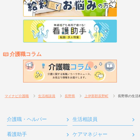
介護職コラム
マイナビ介護職
生活相談員
長野県
上伊那郡辰野町
長野県の生活
介護職・ヘルパー
生活相談員
看護助手
ケアマネジャー