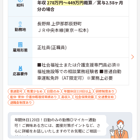
年収
278万円～449万円
概算／賞与2.58ヶ月
給料
分の場合
長野県 上伊那郡辰野町
勤務地
ＪＲ中央本線(東京－松本)
正社員(正職員)
雇用形態
■社会福祉士または介護支援専門員必須※
福祉施設等での相談業務経験者 ■普通自動
応募要件
車運転免許（AT限定可）※業務上必要
車通勤可
残業少なめ
日勤のみ
年間休日110日以上
研修制度あり
産休･育休･介護休暇取得実績あり
高収入
社会保険完備
交通費支給
退職金制度あり
年間休日120日！日勤のみの勤務◎マイカー通勤
可！ご興味ある方には、面接対策ポイントなど、さ
らに詳細をお話しいたしますのでお気軽にご相談く
ださい！