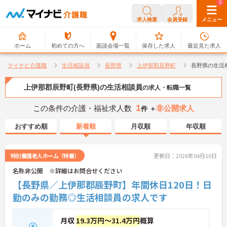
0
0
求人検索
会員登録
メニュー
ホーム
初めての方へ
面談会場一覧
保存した求人
最近見た求人
マイナビ介護職
生活相談員
長野県
上伊那郡辰野町
長野県の生活
上伊那郡辰野町(長野県)の生活相談員
の求人・転職一覧
1
この条件の介護・福祉求人数
非公開求人
件 ＋
おすすめ順
新着順
月収順
年収順
特別養護老人ホーム（特養）
更新日：2026年04月10日
名称非公開 ※詳細はお問合せください
【長野県／上伊那郡辰野町】年間休日120日！日
勤のみの勤務◎生活相談員の求人です
月収
19.3万円～31.4万円
概算