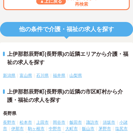
▲上に戻る
再検索
他の条件で介護・福祉の求人を探す
上伊那郡辰野町(長野県)の近隣エリアから介護・福
祉の求人を探す
新潟県
富山県
石川県
福井県
山梨県
上伊那郡辰野町(長野県)の近隣の市区町村から介
護・福祉の求人を探す
長野県
長野市
松本市
上田市
岡谷市
飯田市
諏訪市
須坂市
小諸
市
伊那市
駒ヶ根市
中野市
大町市
飯山市
茅野市
塩尻市