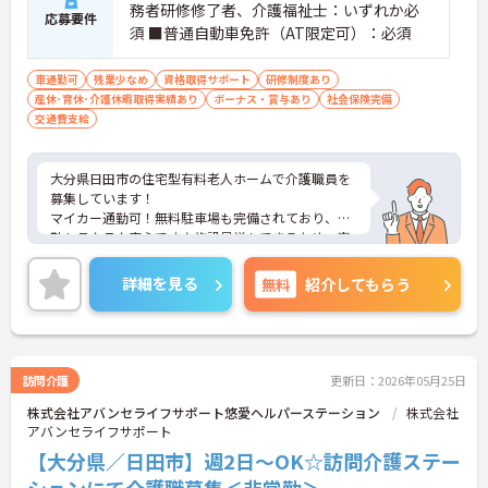
務者研修修了者、介護福祉士：いずれか必
応募要件
須 ■普通自動車免許（AT限定可）：必須
車通勤可
残業少なめ
資格取得サポート
研修制度あり
産休･育休･介護休暇取得実績あり
ボーナス・賞与あり
社会保険完備
交通費支給
大分県日田市の住宅型有料老人ホームで介護職員を
募集しています！
マイカー通勤可！無料駐車場も完備されており、通
勤もラクラク安心です♪施設見学もできるため、事
前に職場の雰囲気を知ることができます◎昇給・賞
与があり、頑張りを評価してくれるので仕事のモチ
詳細を見る
無料
紹介してもらう
ベーションにもつながります！
ご興味のある方は、面接のポイントをお伝えします
のでお気軽にご連絡ください！
訪問介護
更新日：2026年05月25日
株式会社アバンセライフサポート悠愛ヘルパーステーション
株式会社
アバンセライフサポート
【大分県／日田市】週2日～OK☆訪問介護ステー