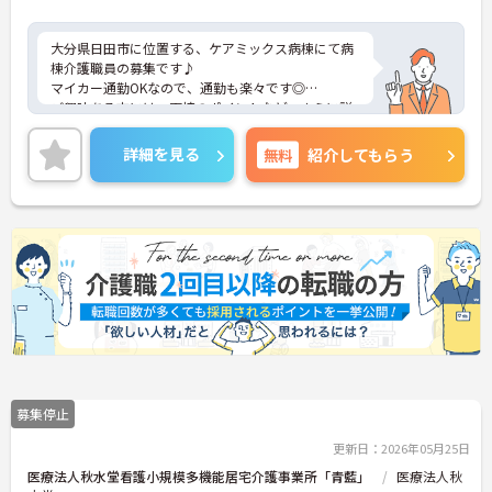
大分県日田市に位置する、ケアミックス病棟にて病
棟介護職員の募集です♪
マイカー通勤OKなので、通勤も楽々です◎
ご興味ある方には、面接のポイントなど、さらに詳
細をお話致しますのでお気軽にご相談ください。
詳細を見る
無料
紹介してもらう
募集停止
更新日：2026年05月25日
医療法人秋水堂看護小規模多機能居宅介護事業所「青藍」
医療法人秋