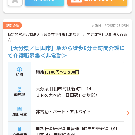
訪問介護
更新日：2025年12月25日
特定非営利活動法人百慈会在宅介護しあわせ
特定非営利活動法人百慈
会
【大分県／日田市】駅から徒歩6分☆訪問介護に
て介護職募集＜非常勤＞
時給
1,100円～1,500円
給料
大分県 日田市 竹田新町1‐14
勤務地
ＪＲ久大本線「日田駅」徒歩6分
非常勤・パート・アルバイト
雇用形態
■初任者研必須 ■普通自動車免許必須（AT
応募要件
限定可） ■経験不問