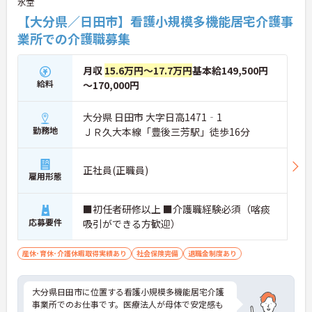
水堂
【大分県／日田市】看護小規模多機能居宅介護事
業所での介護職募集
月収
15.6万円～17.7万円
基本給149,500円
給料
～170,000円
大分県 日田市 大字日高1471‐1
勤務地
ＪＲ久大本線「豊後三芳駅」徒歩16分
正社員(正職員)
雇用形態
■初任者研修以上 ■介護職経験必須（喀痰
応募要件
吸引ができる方歓迎）
産休･育休･介護休暇取得実績あり
社会保険完備
退職金制度あり
大分県日田市に位置する看護小規模多機能居宅介護
事業所でのお仕事です。医療法人が母体で安定感も