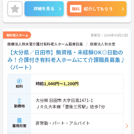
また、マイカー通勤可能で無料駐車場もあるので通
勤らくらくです◎
詳細を見る
無料
紹介してもらう
ご興味のある方には、面接対策ポイントなど、さら
に詳細をご案内しますのでお気軽にご相談くださ
い！
有料老人ホーム
更新日：2026年05月25日
医療法人秋水堂介護付有料老人ホーム蹈青日高
医療法人秋水堂
【大分県／日田市】無資格・未経験OK◎日勤の
み！介護付き有料老人ホームにて介護職員募集♪
〈パート〉
時給
1,040円～1,200円
給料
大分県 日田市 大字日高1471-1
勤務地
ＪＲ久大本線「豊後三芳駅」徒歩7分
非常勤・パート・アルバイト
雇用形態