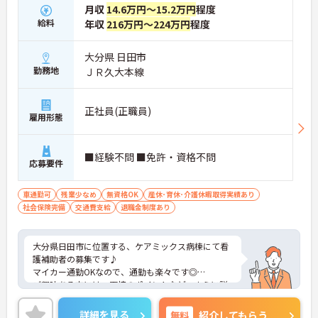
月収
14.6万円～15.2万円
程度
給料
年収
216万円～224万円
程度
大分県 日田市
勤務地
ＪＲ久大本線
正社員(正職員)
雇用形態
■経験不問 ■免許・資格不問
応募要件
車通勤可
残業少なめ
無資格OK
産休･育休･介護休暇取得実績あり
社会保険完備
交通費支給
退職金制度あり
大分県日田市に位置する、ケアミックス病棟にて看
護補助者の募集です♪
マイカー通勤OKなので、通勤も楽々です◎
ご興味ある方には、面接のポイントなど、さらに詳
細をお話致しますのでお気軽にご相談ください。
詳細を見る
無料
紹介してもらう