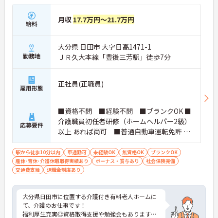
月収
17.7万円～21.7万円
給料
大分県 日田市 大字日高1471-1
勤務地
ＪＲ久大本線「豊後三芳駅」徒歩7分
正社員(正職員)
雇用形態
■資格不問 ■経験不問 ■ブランクOK ■
介護職員初任者研修（ホームヘルパー2級）
応募要件
以上 あれば尚可 ■普通自動車運転免許 あ
れば尚可
駅から徒歩10分以内
車通勤可
未経験OK
無資格OK
ブランクOK
産休･育休･介護休暇取得実績あり
ボーナス・賞与あり
社会保険完備
交通費支給
退職金制度あり
大分県日田市に位置する介護付き有料老人ホームに
て、介護のお仕事です！
福利厚生充実◎資格取得支援や勉強会もありますの