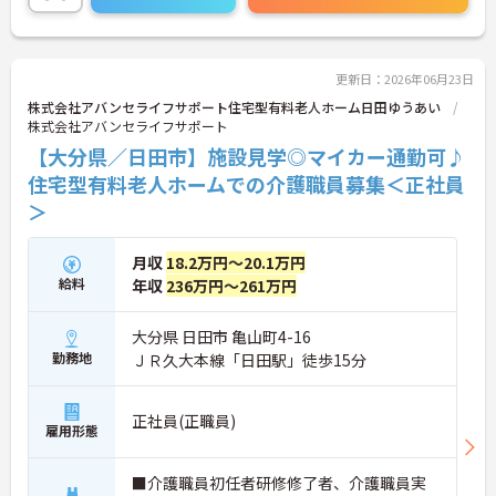
さい！
更新日：2026年06月23日
株式会社アバンセライフサポート住宅型有料老人ホーム日田ゆうあい
株式会社アバンセライフサポート
【大分県／日田市】施設見学◎マイカー通勤可♪
住宅型有料老人ホームでの介護職員募集＜正社員
＞
月収
18.2万円～20.1万円
給料
年収
236万円～261万円
大分県 日田市 亀山町4-16
勤務地
ＪＲ久大本線「日田駅」徒歩15分
正社員(正職員)
雇用形態
■介護職員初任者研修修了者、介護職員実