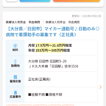
に詳細をご案内しますのでお気軽にご相談くださ
い！
更新日：2025年07月23日
医療法人秋芳会 秋吉病院
医療法人秋芳会 秋吉病院
【大分県／日田市】マイカー通勤可♪日勤のみ◎
病院で看護助手の募集です〈正社員〉
月収
17.5万円～21.0万円
程度
給料
年収
253万円～305万円
程度
大分県 日田市 豆田町5-20
勤務地
ＪＲ久大本線「日田駅」徒歩15分
正社員(正職員)
雇用形態
■経験不問 ■資格不問
応募要件