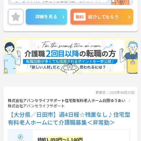
で、働きながら成長できる環境が整っております！
経験の浅い方やブランクのある方でも安心して働く
ことが可能です。
詳細を見る
無料
紹介してもらう
ご興味のある方には、面接対策ポイントなど、さら
に詳細をお話しいたしますのでお気軽にご相談くだ
さい！
更新日：2026年06月25日
株式会社アバンセライフサポート住宅型有料老人ホーム日田ゆうあい
株式会社アバンセライフサポート
【大分県／日田市】週4日程☆残業なし♪住宅型
有料老人ホームにて介護職募集＜非常勤＞
時給
1,050円～1,140円