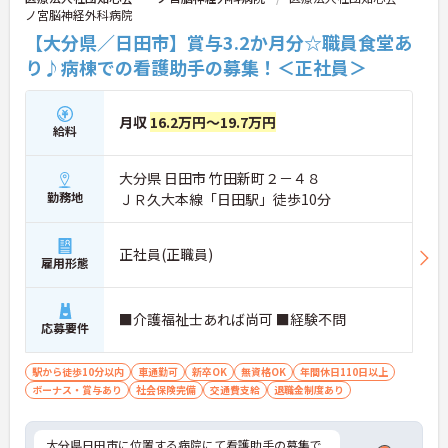
ノ宮脳神経外科病院
【大分県／日田市】賞与3.2か月分☆職員食堂あ
り♪病棟での看護助手の募集！＜正社員＞
月収
16.2万円～19.7万円
給料
大分県 日田市 竹田新町２－４８
勤務地
ＪＲ久大本線「日田駅」徒歩10分
正社員(正職員)
雇用形態
■介護福祉士あれば尚可 ■経験不問
応募要件
駅から徒歩10分以内
車通勤可
新卒OK
無資格OK
年間休日110日以上
ボーナス・賞与あり
社会保険完備
交通費支給
退職金制度あり
大分県日田市に位置する病院にて看護助手の募集で