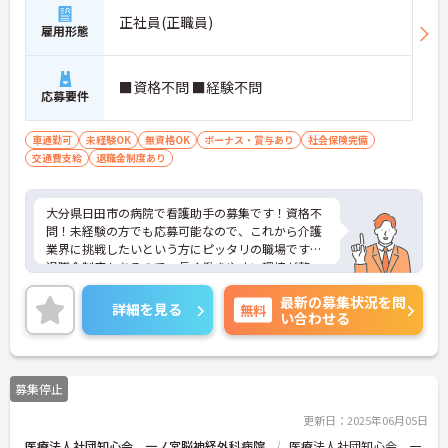
正社員(正職員)
雇用形態
■資格不問 ■経験不問
応募要件
車通勤可
未経験OK
無資格OK
ボーナス・賞与あり
社会保険完備
交通費支給
退職金制度あり
大分県日田市の病院で看護助手の募集です！資格不
問！未経験の方でも応募可能なので、これから介護
業界に挑戦したいという方にピッタリの職場です♪
退職金制度もあるので、長く働きやすい環境が整っ
ています！ご興味のある方は、面接ポイントをお伝
最新の募集状況を問
えしますので、お気軽にご連絡ください。
詳細を見る
無料
い合わせる
募集停止
更新日：2025年06月05日
医療法人社団知心会 一ノ宮脳神経外科病院
医療法人社団知心会 一