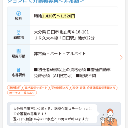
ションにて介護職募集＜非常勤＞
時給
1,420円～1,520円
給料
大分県 日田市 亀山町4-16-101
勤務地
ＪＲ久大本線「日田駅」徒歩12分
非常勤・パート・アルバイト
雇用形態
■初任者研修以上の資格必須 ■普通自動車
応募要件
免許必須（AT限定可） ■経験不問
車通勤可
資格取得サポート
研修制度あり
産休･育休･介護休暇取得実績あり
ボーナス・賞与あり
大分県日田市に位置する、訪問介護ステーションに
て介護職の募集です！
週2日～勤務OKなので家庭との両立が叶います☆
賞与支給実績があるため、給与面も安心です♪