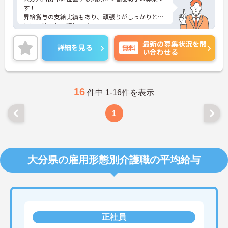
す！
昇給賞与の支給実績もあり、頑張りがしっかりと評
価に反映される環境です。
ご興味ある方には、面接対策ポイントなど、さらに
最新の募集状況を問
詳細をお話しいたしますのでお気軽にご相談くださ
詳細を見る
無料
い合わせる
い！
16
件中 1-16件を表示
1
大分県の雇用形態別介護職の平均給与
正社員