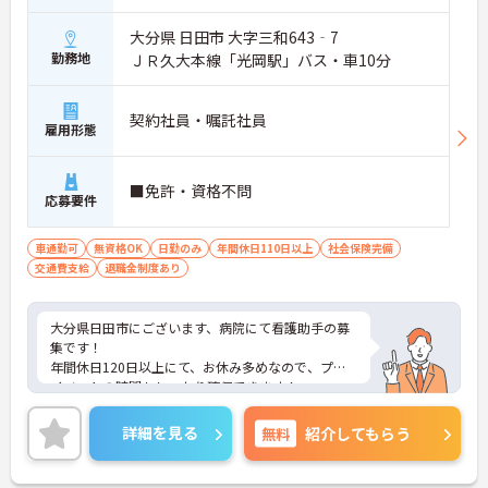
大分県 日田市 大字三和643‐7
勤務地
ＪＲ久大本線「光岡駅」バス・車10分
契約社員・嘱託社員
雇用形態
■免許・資格不問
応募要件
車通勤可
無資格OK
日勤のみ
年間休日110日以上
社会保険完備
交通費支給
退職金制度あり
大分県日田市にございます、病院にて看護助手の募
集です！
年間休日120日以上にて、お休み多めなので、プラ
イベートの時間もしっかり確保できます！
また、マイカー通勤OKなので、通勤も楽々です◎
ご興味のある方は、マイナビ介護職までお問い合わ
詳細を見る
無料
紹介してもらう
せください。