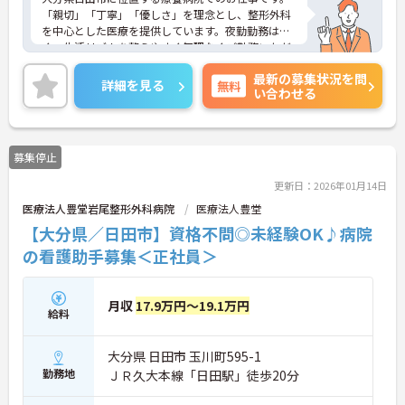
「親切」「丁寧」「優しさ」を理念とし、整形外科
を中心とした医療を提供しています。夜勤勤務はな
く、生活リズムを整えやすく無理なくご勤務いただ
けます♪最寄り駅より徒歩圏内で通勤の負担も少な
最新の募集状況を問
めです。ご興味のある方には、面接対策ポイントな
詳細を見る
無料
い合わせる
ど、さらに詳細をお話しいたしますのでお気軽にご
相談ください！
募集停止
更新日：2026年01月14日
医療法人豊堂岩尾整形外科病院
医療法人豊堂
【大分県／日田市】資格不問◎未経験OK♪病院
の看護助手募集＜正社員＞
月収
17.9万円～19.1万円
給料
大分県 日田市 玉川町595-1
勤務地
ＪＲ久大本線「日田駅」徒歩20分