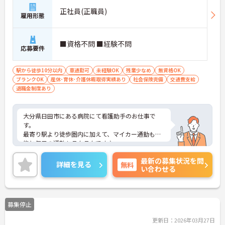
正社員(正職員)
雇用形態
■資格不問 ■経験不問
応募要件
駅から徒歩10分以内
車通勤可
未経験OK
残業少なめ
無資格OK
ブランクOK
産休･育休･介護休暇取得実績あり
社会保険完備
交通費支給
退職金制度あり
大分県日田市にある病院にて看護助手のお仕事で
す。
最寄り駅より徒歩圏内に加えて、マイカー通勤も可
能と毎日の通勤もラクラクです♪
育児休暇あり、社会保険完備、その他にも充実した
最新の募集状況を問
福利厚生で長く勤めていただくための環境が整って
詳細を見る
無料
い合わせる
います！
ご興味がある方は是非一度マイナビまでお問い合わ
せください。さらに詳細などお伝えします！
募集停止
更新日：2026年03月27日