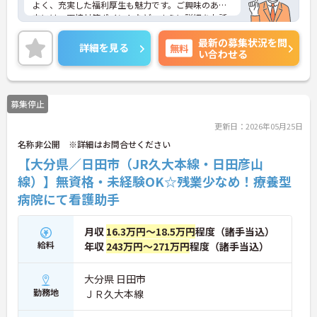
よく、充実した福利厚生も魅力です。ご興味のある
方には、面接対策ポイントなど、さらに詳細をお話
しいたしますのでお気軽にご相談ください！
最新の募集状況を問
詳細を見る
無料
い合わせる
募集停止
更新日：2026年05月25日
名称非公開 ※詳細はお問合せください
【大分県／日田市（JR久大本線・日田彦山
線）】無資格・未経験OK☆残業少なめ！療養型
病院にて看護助手
月収
16.3万円～18.5万円
程度（諸手当込）
給料
年収
243万円～271万円
程度（諸手当込）
大分県 日田市
勤務地
ＪＲ久大本線