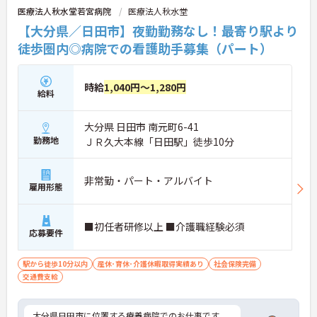
医療法人秋水堂若宮病院
医療法人秋水堂
【大分県／日田市】夜勤勤務なし！最寄り駅より
徒歩圏内◎病院での看護助手募集（パート）
時給
1,040円～1,280円
給料
大分県 日田市 南元町6-41
勤務地
ＪＲ久大本線「日田駅」徒歩10分
非常勤・パート・アルバイト
雇用形態
■初任者研修以上 ■介護職経験必須
応募要件
駅から徒歩10分以内
産休･育休･介護休暇取得実績あり
社会保険完備
交通費支給
大分県日田市に位置する療養病院でのお仕事です。