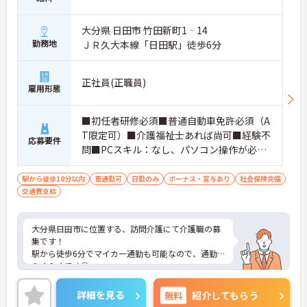
大分県 日田市 竹田新町1‐14
勤務地
ＪＲ久大本線「日田駅」徒歩6分
正社員(正職員)
雇用形態
■初任者研修必須■普通自動車免許必須（A
T限定可）■介護福祉士あれば尚可■経験不
応募要件
問■PCスキル：なし、パソコン操作が必要
になった場合は、お教えしますのでご安心
ください。
駅から徒歩10分以内
車通勤可
日勤のみ
ボーナス・賞与あり
社会保険完備
交通費支給
大分県日田市に位置する、訪問介護にて介護職の募
集です！
駅から徒歩6分でマイカー通勤も可能なので、通勤
らくらくです◎
また、残業無しなのでワークライフバランスが叶い
ます☆
詳細を見る
無料
紹介してもらう
ご興味のある方には、面接対策ポイントなど、さら