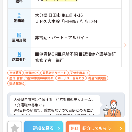
給料
大分県 日田市 亀山町4-16
勤務地
ＪＲ久大本線「日田駅」徒歩12分
非常勤・パート・アルバイト
雇用形態
■無資格OK■経験不問 ■認知症介護基礎研
応募要件
修修了者 尚可
車通勤可
無資格OK
資格取得サポート
研修制度あり
産休･育休･介護休暇取得実績あり
ボーナス・賞与あり
社会保険完備
交通費支給
大分県日田市に位置する、住宅型有料老人ホームに
て介護職の募集です！
週4日程の勤務で、残業もないので家庭との両立が
叶います♪また、マイカー通勤可能なので通勤らく
らくです◎
ご興味のある方には、面接対策ポイントなど、さら
詳細を見る
無料
紹介してもらう
に詳細をお話しいたしますのでお気軽にご相談くだ