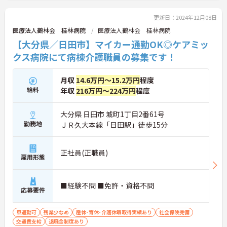
更新日：2024年12月08日
医療法人鶴林会 桂林病院
医療法人鶴林会 桂林病院
【大分県／日田市】マイカー通勤OK◎ケアミッ
クス病院にて病棟介護職員の募集です！
月収
14.6万円～15.2万円
程度
給料
年収
216万円～224万円
程度
大分県 日田市 城町1丁目2番61号
勤務地
ＪＲ久大本線「日田駅」徒歩15分
正社員(正職員)
雇用形態
■経験不問 ■免許・資格不問
応募要件
車通勤可
残業少なめ
産休･育休･介護休暇取得実績あり
社会保険完備
交通費支給
退職金制度あり