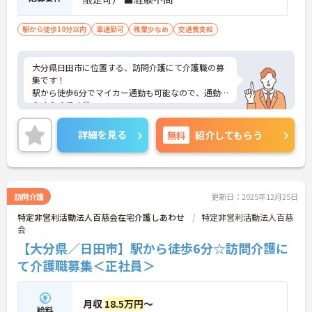
駅から徒歩10分以内
車通勤可
残業少なめ
交通費支給
大分県日田市に位置する、訪問介護にて介護職の募
集です！
駅から徒歩6分でマイカー通勤も可能なので、通勤
らくらくです◎
また、残業は月6時間程度なのでワークライフバラ
ンスが叶います☆
詳細を見る
無料
紹介してもらう
ご興味のある方には、面接対策ポイントなど、さら
に詳細をご案内しますのでお気軽にご相談くださ
い！
訪問介護
更新日：2025年12月25日
特定非営利活動法人百慈会在宅介護しあわせ
特定非営利活動法人百慈
会
【大分県／日田市】駅から徒歩6分☆訪問介護に
て介護職募集＜正社員＞
月収
18.5万円
～
給料