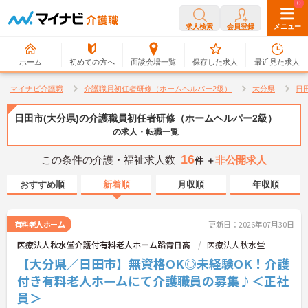
0
0
求人検索
会員登録
メニュー
ホーム
初めての方へ
面談会場一覧
保存した求人
最近見た求人
マイナビ介護職
介護職員初任者研修（ホームヘルパー2級）
大分県
日
日田市(大分県)の介護職員初任者研修（ホームヘルパー2級）
の求人・転職一覧
16
この条件の介護・福祉求人数
非公開求人
件 ＋
おすすめ順
新着順
月収順
年収順
有料老人ホーム
更新日：2026年07月30日
医療法人秋水堂介護付有料老人ホーム蹈青日高
医療法人秋水堂
【大分県／日田市】無資格OK◎未経験OK！介護
付き有料老人ホームにて介護職員の募集♪＜正社
員＞