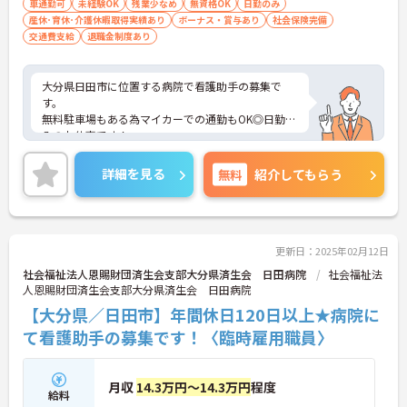
車通勤可
未経験OK
残業少なめ
無資格OK
日勤のみ
産休･育休･介護休暇取得実績あり
ボーナス・賞与あり
社会保険完備
交通費支給
退職金制度あり
大分県日田市に位置する病院で看護助手の募集で
す。
無料駐車場もある為マイカーでの通勤もOK◎日勤の
みのお仕事です！
看護助手のお仕事が初めての人でもチャレンジでき
る職場で、しっかりとしたフォロー体制で、経験に
詳細を見る
無料
紹介してもらう
関わらず安心してスタートできます。また昇給、賞
与があり、さらに各種手当も充実しているのは嬉し
いポイントです◎
こちらの求人にご興味がございましたら面接のポイ
ントもお伝えしますので是非ご応募お待ちしており
更新日：2025年02月12日
ます。
社会福祉法人恩賜財団済生会支部大分県済生会 日田病院
社会福祉法
人恩賜財団済生会支部大分県済生会 日田病院
【大分県／日田市】年間休日120日以上★病院に
て看護助手の募集です！〈臨時雇用職員〉
月収
14.3万円～14.3万円
程度
給料