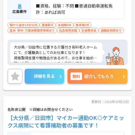
■資格、経験：不問 ■普通自動車運転免
応募要件
許：あれば尚可
駅から徒歩10分以内
車通勤可
未経験OK
無資格OK
産休･育休･介護休暇取得実績あり
社会保険完備
交通費支給
退職金制度あり
大分県／日田市に位置する介護付き有料老人ホーム
にて、介護職員としてのお仕事となります！
資格取得支援や勉強会があるので、お仕事を始める
際は心配いりません！もちろん経験や資格をお持ち
の方も大歓迎です！資格手当等もございます♪資格
や経験のない方でも応募できる求人となっておりま
詳細を見る
無料
紹介してもらう
す！
ご興味ある方は面接ポイントをお伝えしますので、
お気軽にお問い合わせください♪
更新日：2026年03月26日
名称非公開 ※詳細はお問合せください
【大分県／日田市】マイカー通勤OK◎ケアミッ
クス病院にて看護補助者の募集です！