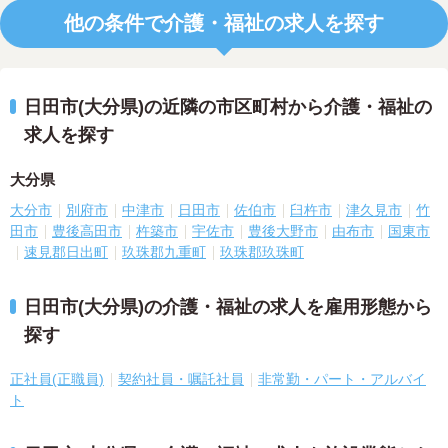
他の条件で介護・福祉の求人を探す
日田市(大分県)の近隣の市区町村から介護・福祉の
求人を探す
大分県
大分市
別府市
中津市
日田市
佐伯市
臼杵市
津久見市
竹
田市
豊後高田市
杵築市
宇佐市
豊後大野市
由布市
国東市
速見郡日出町
玖珠郡九重町
玖珠郡玖珠町
日田市(大分県)の介護・福祉の求人を雇用形態から
探す
正社員(正職員)
契約社員・嘱託社員
非常勤・パート・アルバイ
ト