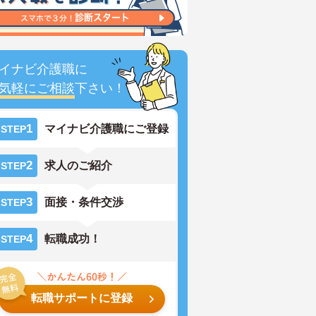
イナビ介護職に
気軽にご相談
下さい！
1
マイナビ介護職にご登録
STEP
2
求人のご紹介
STEP
3
面接・条件交渉
STEP
4
転職成功！
STEP
転職サポートに登録