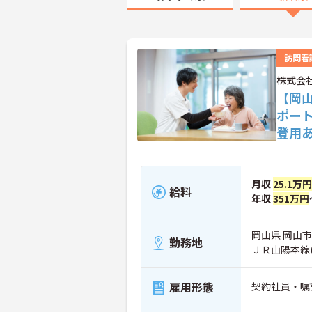
訪問看
株式会
【岡
ポー
登用
月収
25.1万円
給料
年収
351万円
岡山県 岡山市
勤務地
ＪＲ山陽本線
雇用形態
契約社員・嘱