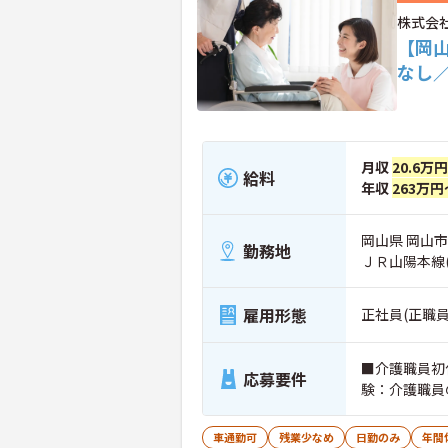
株式会
【岡
なし
月収
20.6万
給料
年収
263万円
岡山県 岡山市中
勤務地
ＪＲ山陽本線
雇用形態
正社員(正職員
■介護職員初
応募要件
験：介護職員
車通勤可
残業少なめ
日勤のみ
年間