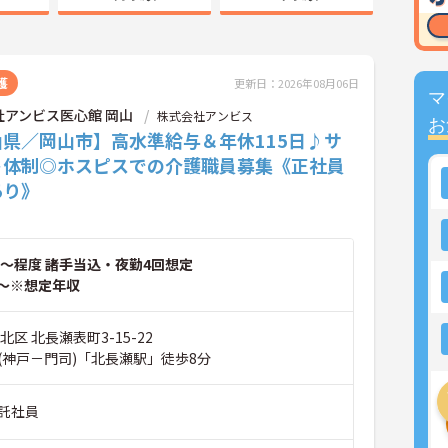
護
更新日：2026年08月06日
マ
社アンビス医心館 岡山
株式会社アンビス
お
山県／岡山市】高水準給与＆年休115日♪サ
ト体制◎ホスピスでの介護職員募集《正社員
あり》
～程度 諸手当込・夜勤4回想定
～※想定年収
北区 北長瀬表町3-15-22
(神戸－門司)「北長瀬駅」徒歩8分
託社員