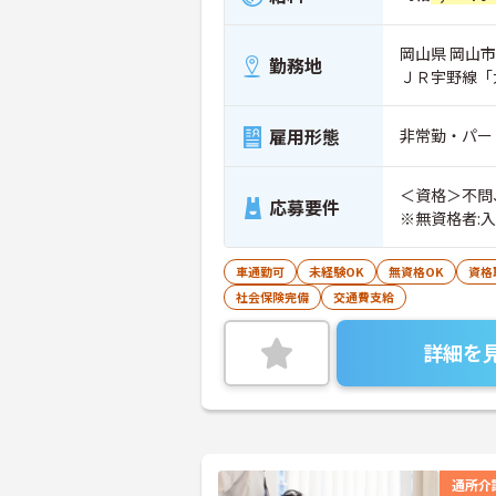
岡山県 岡山市南
勤務地
ＪＲ宇野線「
雇用形態
非常勤・パー
＜資格＞不問
応募要件
※無資格者:
車通勤可
未経験OK
無資格OK
資格
社会保険完備
交通費支給
詳細を
通所介