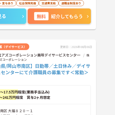
・賞与あり
社会保険完備
交通費支給
退職金制度あり
見る
無料
紹介してもらう
護（デイサービス）
更新日：2026年08月06日
社アズコーポレーション美咲デイサ一ビスセン夕一
株
ズコーポレーション
山県/岡山市南区】日勤帯／土日休み／デイサ
スセンターにて介護職員の募集です＜常勤＞
円～17.5万円
程度(業務手当込み)
～241万円
程度 賞与2ヶ月想定
市南区 大福８２０－１