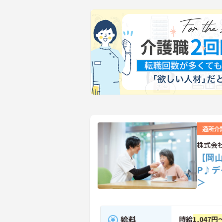
通所介
株式会
【岡
P♪
＞
給料
時給
1,047円