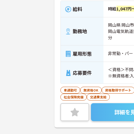
給料
時給
1,047円
岡山県 岡山市中
勤務地
岡山電気軌道
分
雇用形態
非常勤・パー
＜資格＞不問
応募要件
※無資格者:
車通勤可
無資格OK
資格取得サポート
社会保険完備
交通費支給
詳細を