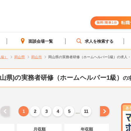
転職
無料!簡単1分
面談会場一覧
求人を検索する
1級）
岡山県
岡山市
岡山県の実務者研修（ホームヘルパー1級）の求人
岡山県)の実務者研修（ホームヘルパー1級）
の
1
2
3
4
5
11
…
月収順
年収順