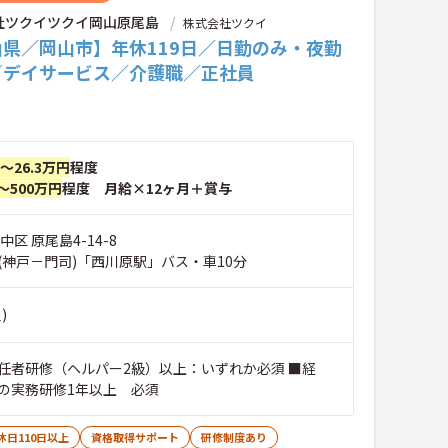
社ツクイツクイ岡山原尾島
株式会社ツクイ
山県／岡山市】年休119日／日勤のみ・夜勤
／デイサービス／介護職／正社員
円～26.3万円
程度
～500万円
程度 月給×12ヶ月＋賞与
区 原尾島4-14-8
(神戸－門司)「西川原駅」バス・車10分
)
任者研修（ヘルパー2級）以上：いずれか必須 ■経
の実務研修1年以上 必須
休日110日以上
資格取得サポート
研修制度あり