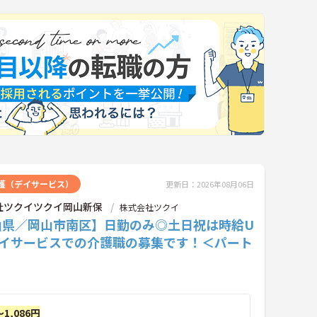
護（デイサービス）
更新日：2026年08月06日
社ツクイツクイ岡山新保
株式会社ツクイ
山県／岡山市南区】日勤のみ◎土日祝は時給U
デイサービスでの介護職の募集です！＜パート
～1,086円