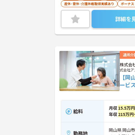
産休･育休･介護休暇取得実績あり
ボーナス
詳細を
通所介
株式会
式会社ア
【岡
ービ
月収
15.5万
給料
年収
215万円
岡山県 岡山
勤務地