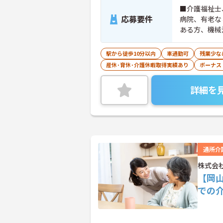
■介護福祉士
応募要件
病院、有老な
ある方、機械
駅から徒歩10分以内
車通勤可
残業少な
産休･育休･介護休暇取得実績あり
ボーナス
詳細を
通所介
株式会
【岡
での