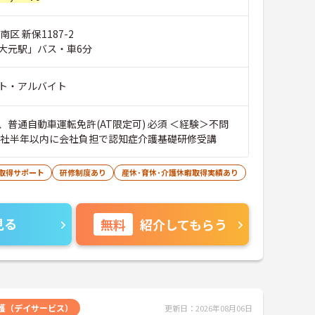
区 新保1187-2
大元駅」バス・車6分
ト・アルバイト
、普通自動車運転免許(AT限定可) 必須 ＜経験＞不問
入社半年以内に会社負担で認知症介護基礎研修受講
取得サポート
研修制度あり
産休･育休･介護休暇取得実績あり
見る
無料
紹介してもらう
護（デイサービス）
更新日：2026年08月06日