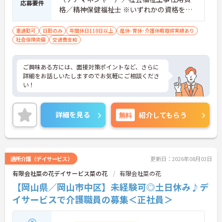
応募要件
格／精神保健福祉士 ※いずれかの資格を所
持で可 普通自動車運転免許必須（AT限定
可）
車通勤可
日勤のみ
年間休日110日以上
産休･育休･介護休暇取得実績あり
社会保険完備
交通費支給
ご興味ある方には、面接対策ポイントなど、さらに
詳細をお話しいたしますのでお気軽にご相談くださ
い！
詳細を見る
無料
紹介してもらう
通所介護（デイサービス）
更新日：2026年08月03日
有限会社菜の花デイサービス菜の花
有限会社菜の花
【岡山県／岡山市中区】未経験可◎土日休み♪デ
イサービスで介護職員の募集＜正社員＞