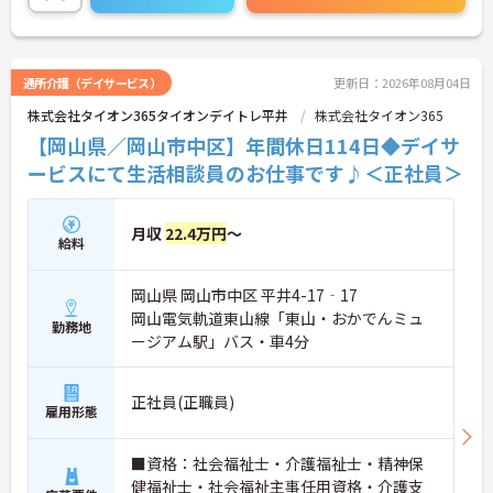
通所介護（デイサービス）
更新日：2026年08月04日
株式会社タイオン365タイオンデイトレ平井
株式会社タイオン365
【岡山県／岡山市中区】年間休日114日◆デイサ
ービスにて生活相談員のお仕事です♪＜正社員＞
月収
22.4万円
～
給料
岡山県 岡山市中区 平井4-17‐17
岡山電気軌道東山線「東山・おかでんミュ
勤務地
ージアム駅」バス・車4分
正社員(正職員)
雇用形態
■資格：社会福祉士・介護福祉士・精神保
健福祉士・社会福祉主事任用資格・介護支