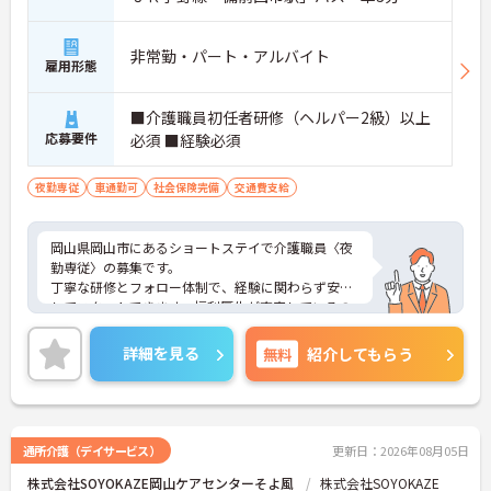
非常勤・パート・アルバイト
雇用形態
■介護職員初任者研修（ヘルパー2級）以上
応募要件
必須 ■経験必須
夜勤専従
車通勤可
社会保険完備
交通費支給
岡山県岡山市にあるショートステイで介護職員〈夜
勤専従〉の募集です。
丁寧な研修とフォロー体制で、経験に関わらず安心
してスタートできます。福利厚生が充実しているの
は嬉しいポイントです◎
こちらの求人にご興味がございましたら面接のポイ
詳細を見る
無料
紹介してもらう
ントもお伝えしますので是非ご応募お待ちしており
ます。
通所介護（デイサービス）
更新日：2026年08月05日
株式会社SOYOKAZE岡山ケアセンターそよ風
株式会社SOYOKAZE