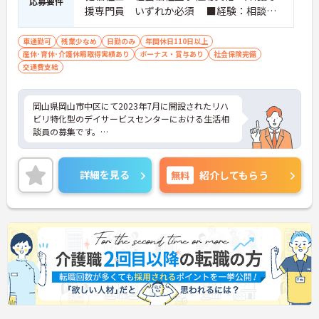
応募要件
援専門員 いずれか必須 ■経験：相談員
経験必須（管理者経験やケアプラン作成経
験あるかた優遇） ※PCスキル：Word・E
車通勤可
残業少なめ
日勤のみ
年間休日110日以上
産休･育休･介護休暇取得実績あり
xcelの簡単な操作、インターネットの閲覧
ボーナス・賞与あり
社会保険完備
交通費支給
■普通自動車運転免許（AT限定可）：必須
岡山県岡山市中区にて2023年7月に開設されたリハ
ビリ特化型のデイサービスセンターにおける生活相
談員の募集です。
残業は月平均5時間程度なので、ワークライフバラ
ンスを保ちながらご勤務いただけます。また、日曜
詳細を見る
無料
紹介してもらう
は固定休なので、プライベートを大切にしながらご
勤務いただけます。
ご興味のある方には、面接対策ポイントなど、さら
に詳細をお話しいたしますのでお気軽にご相談くだ
さい！