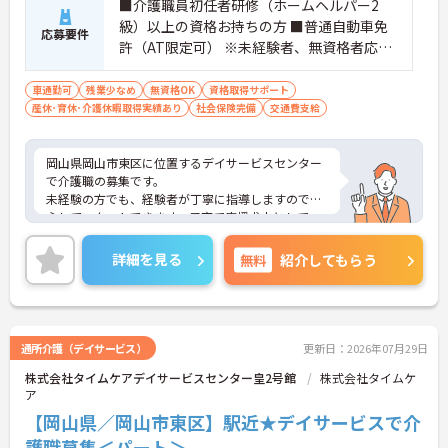
■介護職員初任者研修（ホームヘルパー2
級）以上の資格お持ちの方 ■普通自動車免
応募要件
許（AT限定可） ※未経験者、無資格者応相
談
車通勤可
残業少なめ
無資格OK
資格取得サポート
産休･育休･介護休暇取得実績あり
社会保険完備
交通費支給
岡山県岡山市東区に位置するデイサービスセンター
で介護職の募集です。
未経験の方でも、経験者が丁寧に指導しますので安
心してスタートできます。子育て応援求人として、
学校行事や家庭の事情にも柔軟に対応可能。職員同
士の仲が良く、働きやすい環境が整っています。週3
詳細を見る
無料
紹介してもらう
日から勤務OKで、Wワークも可能♪
ご興味のある方には、面接対策ポイントなどさらに
詳細をお話いたしますので、お気軽にご相談くださ
い。
通所介護（デイサービス）
更新日：2026年07月29日
株式会社タイムケアデイサービスセンター皇2号館
株式会社タイムケ
ア
【岡山県／岡山市東区】駅近★デイサービスで介
護職募集＜パート＞