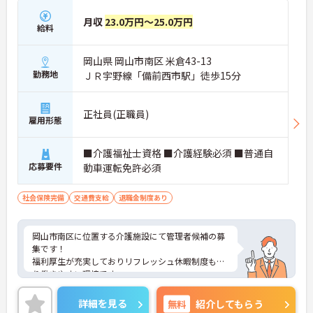
月収
23.0万円～25.0万円
給料
岡山県 岡山市南区 米倉43-13
勤務地
ＪＲ宇野線「備前西市駅」徒歩15分
正社員(正職員)
雇用形態
■介護福祉士資格 ■介護経験必須 ■普通自
応募要件
動車運転免許必須
社会保険完備
交通費支給
退職金制度あり
岡山市南区に位置する介護施設にて管理者候補の募
集です！
福利厚生が充実しておりリフレッシュ休暇制度もあ
り働きやすい環境です。
ご興味ある方には、面接対策ポイントなど、さらに
詳細をお話しいたしますのでお気軽にご相談くださ
詳細を見る
無料
紹介してもらう
い！