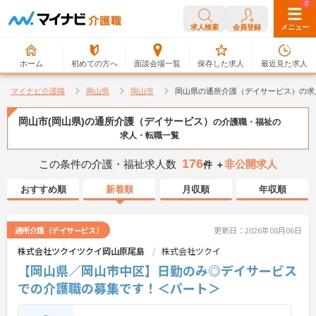
0
0
求人検索
会員登録
メニュー
ホーム
初めての方へ
面談会場一覧
保存した求人
最近見た求人
マイナビ介護職
岡山県
岡山市
岡山県の通所介護（デイサービス）の求
岡山市(岡山県)の通所介護（デイサービス）
の介護職・福祉の
求人・転職一覧
176
この条件の介護・福祉求人数
非公開求人
件 ＋
おすすめ順
新着順
月収順
年収順
通所介護（デイサービス）
更新日：2026年08月06日
株式会社ツクイツクイ岡山原尾島
株式会社ツクイ
【岡山県／岡山市中区】日勤のみ◎デイサービス
での介護職の募集です！＜パート＞