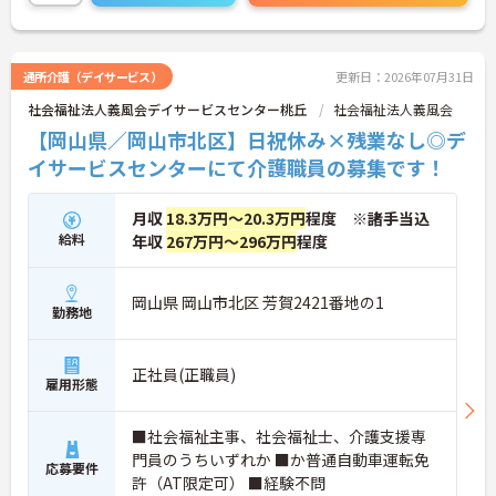
通所介護（デイサービス）
更新日：2026年07月31日
社会福祉法人義風会デイサービスセンター桃丘
社会福祉法人義風会
【岡山県／岡山市北区】日祝休み×残業なし◎デ
イサービスセンターにて介護職員の募集です！
月収
18.3万円～20.3万円
程度 ※諸手当込
給料
年収
267万円～296万円
程度
岡山県 岡山市北区 芳賀2421番地の1
勤務地
正社員(正職員)
雇用形態
■社会福祉主事、社会福祉士、介護支援専
門員のうちいずれか ■か普通自動車運転免
応募要件
許（AT限定可） ■経験不問