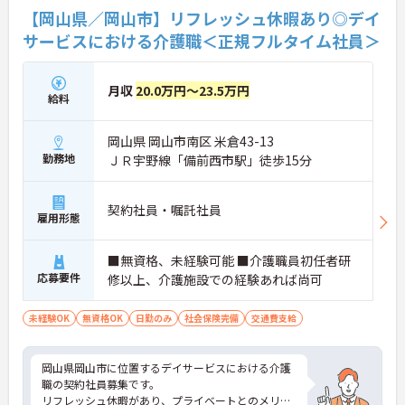
【岡山県／岡山市】リフレッシュ休暇あり◎デイ
サービスにおける介護職＜正規フルタイム社員＞
月収
20.0万円～23.5万円
給料
岡山県 岡山市南区 米倉43-13
勤務地
ＪＲ宇野線「備前西市駅」徒歩15分
契約社員・嘱託社員
雇用形態
■無資格、未経験可能 ■介護職員初任者研
応募要件
修以上、介護施設での経験あれば尚可
未経験OK
無資格OK
日勤のみ
社会保険完備
交通費支給
岡山県岡山市に位置するデイサービスにおける介護
職の契約社員募集です。
リフレッシュ休暇があり、プライベートとのメリハ