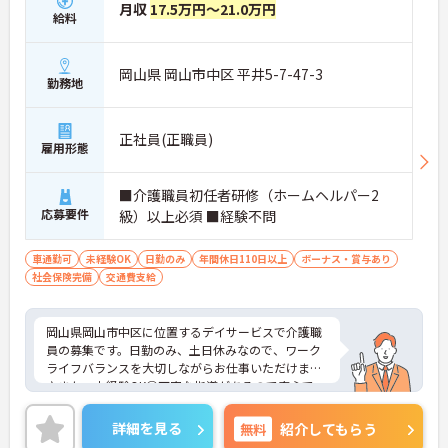
月収
17.5万円～21.0万円
給料
岡山県 岡山市中区 平井5-7-47-3
勤務地
正社員(正職員)
雇用形態
■介護職員初任者研修（ホームヘルパー2
応募要件
級）以上必須 ■経験不問
車通勤可
未経験OK
日勤のみ
年間休日110日以上
ボーナス・賞与あり
社会保険完備
交通費支給
岡山県岡山市中区に位置するデイサービスで介護職
員の募集です。日勤のみ、土日休みなので、ワーク
ライフバランスを大切しながらお仕事いただけます
♪また、未経験OK◎丁寧な指導があるので安心で
す！ご興味のある方はご面接のポイントお伝えしま
すのでご気軽にお問い合わせください。
詳細を見る
無料
紹介してもらう