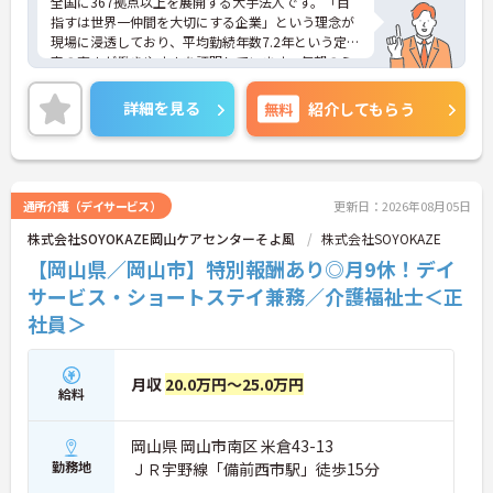
全国に367拠点以上を展開する大手法人です。「目
指すは世界一仲間を大切にする企業」という理念が
現場に浸透しており、平均勤続年数7.2年という定着
率の高さが働きやすさを証明しています。毎朝のミ
ーティング等を通じた職種を超えたチームワークが
根付いており、人間関係の不安なく安心して業務に
詳細を見る
無料
紹介してもらう
取り組める環境です。また、日々の頑張りやチーム
への貢献は、賞与とは別の「特別報酬」としてしっ
かりと評価・還元される独自の制度も大きな魅力と
なっています。介護福祉士の資格とこれまでの経験
を存分に活かせるだけでなく、勤務時間内での資格
通所介護（デイサービス）
更新日：2026年08月05日
取得支援制度を活用し、将来的にケアマネジャーや
株式会社SOYOKAZE岡山ケアセンターそよ風
株式会社SOYOKAZE
センター長といった多彩なキャリアパスへの挑戦も
手厚くサポートされています。年間17日のリフレッ
【岡山県／岡山市】特別報酬あり◎月9休！デイ
シュ休暇や残業少なめの環境など、ワークライフバ
サービス・ショートステイ兼務／介護福祉士＜正
ランスを大切にしながら長期的なキャリア形成を目
社員＞
指す方に、自信を持っておすすめできる求人です。
★おすすめPOINT★
【「目指すは世界一仲間を大切にする企業」を体現
月収
20.0万円～25.0万円
給料
する定着率の高さと安心のチームワーク】
・毎朝のミーティングで職種を超えた情報共有を徹
底しており、人間関係の不安なく業務に集中できま
岡山県 岡山市南区 米倉43-13
す。
勤務地
ＪＲ宇野線「備前西市駅」徒歩15分
・理念が現場の隅々にまで浸透しているからこそ平