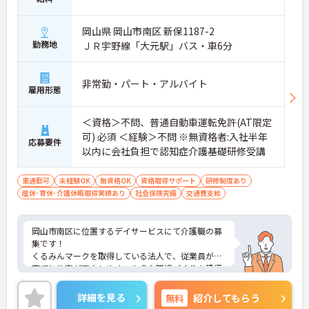
岡山県 岡山市南区 新保1187-2
勤務地
ＪＲ宇野線「大元駅」バス・車6分
非常勤・パート・アルバイト
雇用形態
＜資格＞不問、普通自動車運転免許(AT限定
可) 必須 ＜経験＞不問 ※無資格者:入社半年
応募要件
以内に会社負担で認知症介護基礎研修受講
車通勤可
未経験OK
無資格OK
資格取得サポート
研修制度あり
産休･育休･介護休暇取得実績あり
社会保険完備
交通費支給
岡山市南区に位置するデイサービスにて介護職の募
集です！
くるみんマークを取得している法人で、従業員が子
育てと仕事が両立しやすいような職場づくりを積極
的に行っています。
ご興味ある方には、面接対策ポイントなど、さらに
詳細を見る
無料
紹介してもらう
詳細をお話しいたしますのでお気軽にご相談くださ