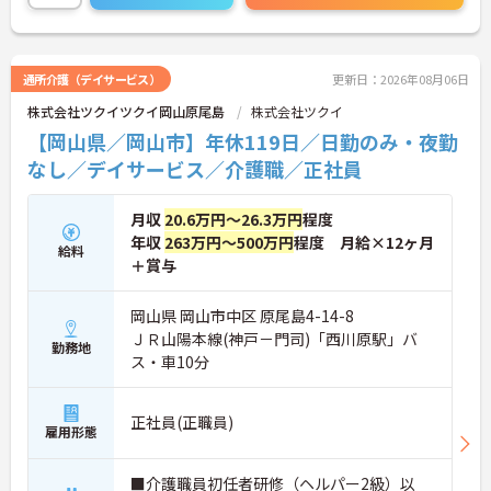
い！
通所介護（デイサービス）
更新日：2026年08月06日
株式会社ツクイツクイ岡山原尾島
株式会社ツクイ
【岡山県／岡山市】年休119日／日勤のみ・夜勤
なし／デイサービス／介護職／正社員
月収
20.6万円～26.3万円
程度
年収
263万円～500万円
程度 月給×12ヶ月
給料
＋賞与
岡山県 岡山市中区 原尾島4-14-8
ＪＲ山陽本線(神戸－門司)「西川原駅」バ
勤務地
ス・車10分
正社員(正職員)
雇用形態
■介護職員初任者研修（ヘルパー2級）以