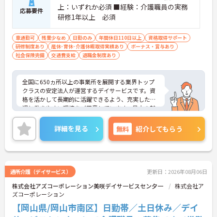
上：いずれか必須 ■経験：介護職員の実務
応募要件
研修1年以上 必須
車通勤可
残業少なめ
日勤のみ
年間休日110日以上
資格取得サポート
研修制度あり
産休･育休･介護休暇取得実績あり
ボーナス・賞与あり
社会保険完備
交通費支給
退職金制度あり
全国に650ヵ所以上の事業所を展開する業界トップ
クラスの安定法人が運営するデイサービスです。資
格を活かして長期的に活躍できるよう、充実した待
遇と働きやすい環境をご用意しています。最大の魅
力は夜勤なしの日勤のみで年間休日は119日しっか
り確保できる点にあります。毎月付与されるリフレ
詳細を見る
無料
紹介してもらう
ッシュ休暇を利用して連休の取得も可能です。ま
た、子育てサポート企業として「くるみん認定」を
取得しており、こども休暇や充実した扶養手当など
ご家庭との両立を後押しする制度が整っています。
入社後1年間は専用のチューターがつき手厚くフォ
通所介護（デイサービス）
更新日：2026年08月06日
ローするため、新しい環境への不安を軽減できま
株式会社アズコーポレーション美咲デイサ一ビスセン夕一
株式会社ア
す。最大185万円の賞与支給の実績や、宿泊費補助
ズコーポレーション
等の独自の福利厚生制度も備わっており、有資格者
の方がご自身の個性を大切にしながらやりがいを持
【岡山県/岡山市南区】日勤帯／土日休み／デイ
って働き続けられるおすすめの職場です。