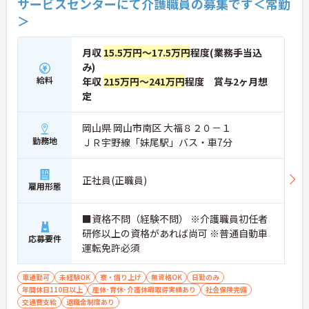
サービスセンターにて介護職員の募集です＜常勤
＞
★おすすめPOINT★
【夜勤なし×年間休日119日！オンオフのメリハリ
をつけて働ける環境です】
月収
15.5万円～17.5万円
程度(業務手当込
・身体への負担が少ない夜勤なしの勤務で年間休日
み)
119日がしっかりと確保されています
給料
・毎月1日付与されるリフレッシュ休暇と有給を組
年収
215万円～241万円
程度 賞与2ヶ月想
み合わせて連休を取得しプライベートを満喫できま
定
す
・子育てサポート企業として「くるみん認定」を取
岡山県 岡山市南区 大福８２０－１
得しており未就学児向けのこども休暇など支援体制
勤務地
ＪＲ宇野線「妹尾駅」バス・車7分
が万全です
【賞与実績最大185万円◎大手法人ならではの手厚
い待遇と福利厚生が魅力です】
正社員(正職員)
・頑張りをしっかり還元する過去実績最大185万円
雇用形態
の賞与や配偶者・お子様への手厚い扶養手当を支給
しています
・宿泊費補助などが受けられる独自の「ツクイPLU
■資格不問（経験不問） ※介護職員初任者
S」や勤続3年以上の退職金制度を完備しています
研修以上の資格があれば尚可 ※普通自動車
応募要件
・社内規定の範囲内で髪色や髪型をはじめネイルや
運転免許必須
まつげエクステが自由であり自分らしさを大切に働
けます
車通勤可
未経験OK
寮・借り上げ
無資格OK
日勤のみ
【有資格者のキャリアパス！手厚いチューター制度
年間休日110日以上
産休･育休･介護休暇取得実績あり
社会保険完備
と多彩な研修で専門性を高めます 】
交通費支給
退職金制度あり
・入社後1年間は専門のチューター（指導担当者）