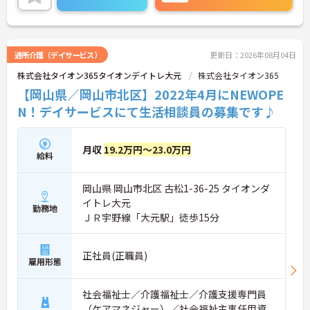
っかりと反映されることも魅力です。
ご興味ある方には、面接対策ポイントなど、さらに
詳細をお話しいたしますのでお気軽にご相談くださ
い！
通所介護（デイサービス）
更新日：2026年08月04日
株式会社タイオン365タイオンデイトレ大元
株式会社タイオン365
【岡山県／岡山市北区】2022年4月にNEWOPE
N！デイサービスにて生活相談員の募集です♪
月収
19.2万円～23.0万円
給料
岡山県 岡山市北区 古松1-36-25 タイオンダ
イトレ大元
勤務地
ＪＲ宇野線「大元駅」徒歩15分
正社員(正職員)
雇用形態
社会福祉士／介護福祉士／介護支援専門員
（ケアマネジャー）／社会福祉主事任用資