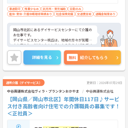
車通勤可
残業少なめ
託児所・育児補助
日勤のみ
産休･育休･介護休暇取得実績あり
社会保険完備
交通費支給
退職金制度あり
岡山市北区にあるデイサービスセンターにて介護の
お仕事です。
デイサービスセンター桃丘は、地域の方々が気軽に
立ち寄られ、地域の方々と共に支え作り上げるデイ
サービスとして、その地域本来の姿を基に限りなく
「心」も［体］もお元気で過ごせるよう充実した時
詳細を見る
無料
紹介してもらう
間を自信を持って提供します。
ご興味がある方は是非一度マイナビまでお問い合わ
せください。さらに詳細などお伝えします！
通所介護（デイサービス）
更新日：2026年07月29日
中谷興運株式会社ヴィラ・プランタンおかやま
中谷興運株式会社
【岡山県／岡山市北区】年間休日117日♪サービ
ス付き高齢者向け住宅での介護職員の募集です！
＜正社員＞