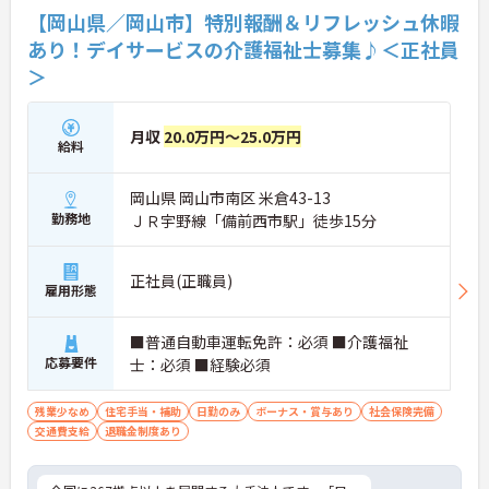
【岡山県／岡山市】特別報酬＆リフレッシュ休暇
あり！デイサービスの介護福祉士募集♪＜正社員
＞
月収
20.0万円～25.0万円
給料
岡山県 岡山市南区 米倉43-13
勤務地
ＪＲ宇野線「備前西市駅」徒歩15分
正社員(正職員)
雇用形態
■普通自動車運転免許：必須 ■介護福祉
応募要件
士：必須 ■経験必須
残業少なめ
住宅手当・補助
日勤のみ
ボーナス・賞与あり
社会保険完備
交通費支給
退職金制度あり