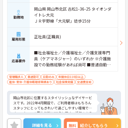
岡山県 岡山市北区 古松1-36-25 タイオンダ
イトレ大元
勤務地
ＪＲ宇野線「大元駅」徒歩15分
正社員(正職員)
雇用形態
■社会福祉士／介護福祉士／介護支援専門
員（ケアマネジャー）のいずれか ※介護施
応募要件
設での勤務経験があれば尚可 ■普通自動車
運転免許必須（AT限定可）
管理職求人
車通勤可
日勤のみ
年間休日110日以上
産休･育休･介護休暇取得実績あり
社会保険完備
交通費支給
岡山市北区に位置するスタイリッシュなデイサービ
スです。2022年4月開設で、ご利用者様はもちろん
スタッフにとってもきれいで過ごしやすい環境で
す。スタッフの平均年齢は33歳と若く、活気のある
会社です。経験豊富なスタッフも多数在籍してお
り、相談もしやすいです。頑張りが昇給、賞与とし
詳細を見る
無料
紹介してもらう