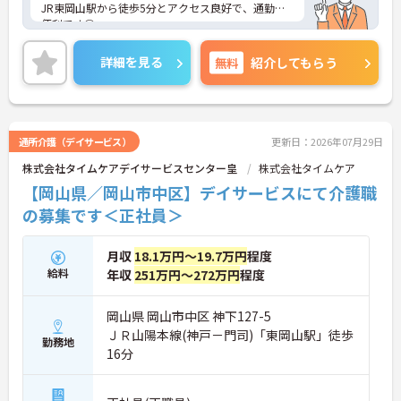
JR東岡山駅から徒歩5分とアクセス良好で、通勤も
便利です◎
未経験の方でも、経験者が丁寧に指導しますので安
心してスタートできます。子育て応援求人として、
詳細を見る
無料
紹介してもらう
学校行事や家庭の事情にも柔軟に対応可能。職員同
士の仲が良く、働きやすい環境が整っています。週3
日から勤務OKで、Wワークも可能♪
ご興味のある方には、面接対策ポイントなどさらに
詳細をお話いたしますので、お気軽にご相談くださ
通所介護（デイサービス）
更新日：2026年07月29日
い。
株式会社タイムケアデイサービスセンター皇
株式会社タイムケア
【岡山県／岡山市中区】デイサービスにて介護職
の募集です＜正社員＞
月収
18.1万円～19.7万円
程度
給料
年収
251万円～272万円
程度
岡山県 岡山市中区 神下127-5
ＪＲ山陽本線(神戸－門司)「東岡山駅」徒歩
勤務地
16分