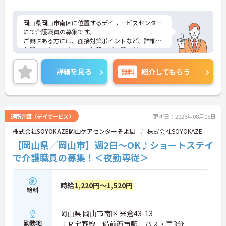
がマンツーマンで手厚くフォローするため新しい環
境でも安心です
岡山県岡山市南区に位置するデイサービスセンター
・資格手当の支給や公的資格取得・自己啓発支援制
にて介護職員の募集です。
度を通じて有資格者のさらなるステップアップを後
ご興味ある方には、面接対策ポイントなど、詳細を
押しします
お話しいたしますのでお気軽にご相談ください。
・階層別研修や所属先以外の事業所で行う交換研修
など豊富な教育プログラムで専門職としての成長を
サポートしています
詳細を見る
無料
紹介してもらう
通所介護（デイサービス）
更新日：2026年08月05日
株式会社SOYOKAZE岡山ケアセンターそよ風
株式会社SOYOKAZE
【岡山県／岡山市】週2日～OK♪ショートステイ
で介護職員の募集！＜夜勤専従＞
時給
1,220円～1,520円
給料
岡山県 岡山市南区 米倉43-13
勤務地
ＪＲ宇野線「備前西市駅」バス・車3分