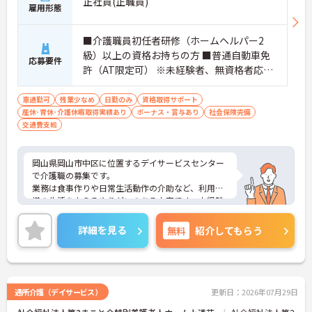
正社員(正職員)
雇用形態
■介護職員初任者研修（ホームヘルパー2
級）以上の資格お持ちの方 ■普通自動車免
応募要件
許（AT限定可） ※未経験者、無資格者応相
談
車通勤可
残業少なめ
日勤のみ
資格取得サポート
産休･育休･介護休暇取得実績あり
ボーナス・賞与あり
社会保険完備
交通費支給
岡山県岡山市中区に位置するデイサービスセンター
で介護職の募集です。
業務は食事作りや日常生活動作の介助など、利用者
様の生活を支えるやりがいのある内容です。未経験
の方も経験者が丁寧に指導しますので安心してスタ
ートできます。
詳細を見る
無料
紹介してもらう
昇給・賞与あり、処遇改善手当や資格手当など福利
厚生も充実◎
ご興味のある方には、面接対策ポイントなどさらに
詳細をお話いたしますので、お気軽にご相談くださ
い。
通所介護（デイサービス）
更新日：2026年07月29日