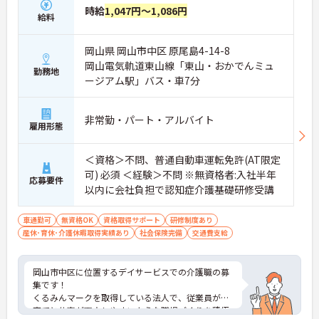
時給
1,047円～1,086円
給料
岡山県 岡山市中区 原尾島4-14-8
岡山電気軌道東山線「東山・おかでんミュ
勤務地
ージアム駅」バス・車7分
非常勤・パート・アルバイト
雇用形態
＜資格＞不問、普通自動車運転免許(AT限定
可) 必須 ＜経験＞不問 ※無資格者:入社半年
応募要件
以内に会社負担で認知症介護基礎研修受講
車通勤可
無資格OK
資格取得サポート
研修制度あり
産休･育休･介護休暇取得実績あり
社会保険完備
交通費支給
岡山市中区に位置するデイサービスでの介護職の募
集です！
くるみんマークを取得している法人で、従業員が子
育てと仕事が両立しやすいような職場づくりを積極