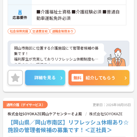
■介護福祉士資格 ■介護経験必須 ■普通自
応募要件
動車運転免許必須
社会保険完備
交通費支給
退職金制度あり
岡山市南区に位置する介護施設にて管理者候補の募
集です！
福利厚生が充実しておりリフレッシュ休暇制度もあ
り働きやすい環境です。
ご興味ある方には、面接対策ポイントなど、さらに
詳細をお話しいたしますのでお気軽にご相談くださ
詳細を見る
無料
紹介してもらう
い！
通所介護（デイサービス）
更新日：2026年08月05日
株式会社SOYOKAZE岡山ケアセンターそよ風
株式会社SOYOKAZE
【岡山県／岡山市南区】リフレッシュ休暇あり☆
施設の管理者候補の募集です！＜正社員＞