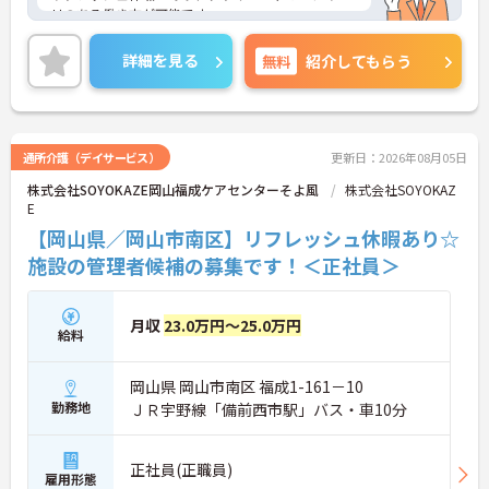
リのある働き方が可能です。
また研修制度や正社員登用制度もあり働きながらス
キルアップが目指せる環境です。
詳細を見る
無料
紹介してもらう
ご興味のある方には、面接対策ポイントなど、さら
に詳細をご案内しますのでお気軽にご相談くださ
い！
通所介護（デイサービス）
更新日：2026年08月05日
株式会社SOYOKAZE岡山福成ケアセンターそよ風
株式会社SOYOKAZ
E
【岡山県／岡山市南区】リフレッシュ休暇あり☆
施設の管理者候補の募集です！＜正社員＞
月収
23.0万円～25.0万円
給料
岡山県 岡山市南区 福成1-161－10
勤務地
ＪＲ宇野線「備前西市駅」バス・車10分
正社員(正職員)
雇用形態