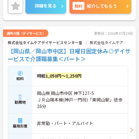
詳細をお話しいたしますのでお気軽にご相談くださ
詳細を見る
無料
紹介してもらう
い。
通所介護（デイサービス）
更新日：2026年07月29日
株式会社タイムケアデイサービスセンター皇
株式会社タイムケア
【岡山県／岡山市中区】日曜日固定休み◎デイサ
ービスで介護職募集＜パート＞
時給
1,050円～1,250円
給料
岡山県 岡山市中区 神下127-5
ＪＲ山陽本線(神戸－門司)「東岡山駅」徒歩
勤務地
16分
非常勤・パート・アルバイト
雇用形態