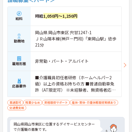
時給
1,050円～1,250円
給料
岡山県 岡山市東区 宍甘1247-1
ＪＲ山陽本線(神戸－門司)「東岡山駅」徒歩
勤務地
21分
非常勤・パート・アルバイト
雇用形態
■介護職員初任者研修（ホームヘルパー2
級）以上の資格お持ちの方 ■普通自動車免
応募要件
許（AT限定可） ※未経験者、無資格者応相
談
車通勤可
残業少なめ
資格取得サポート
産休･育休･介護休暇取得実績あり
交通費支給
岡山県岡山市東区に位置するデイサービスセンター
で介護職の募集です。