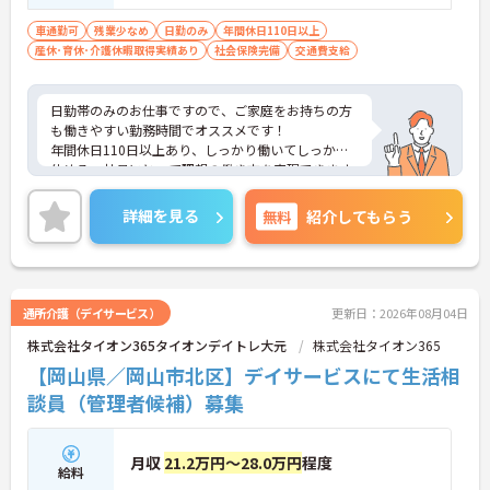
■ワード、エクセルの簡単な操作、インタ
ーネットの閲覧ができる方 ■介護施設での
車通勤可
残業少なめ
日勤のみ
年間休日110日以上
産休･育休･介護休暇取得実績あり
勤務実績のある方歓迎
社会保険完備
交通費支給
日勤帯のみのお仕事ですので、ご家庭をお持ちの方
も働きやすい勤務時間でオススメです！
年間休日110日以上あり、しっかり働いてしっかり
休める、社員にとって理想の働き方を実現できます
♪
ご興味ある方には、面接対策ポイントなど、さらに
詳細を見る
無料
紹介してもらう
詳細をお話しいたしますのでお気軽にご相談くださ
い。
通所介護（デイサービス）
更新日：2026年08月04日
株式会社タイオン365タイオンデイトレ大元
株式会社タイオン365
【岡山県／岡山市北区】デイサービスにて生活相
談員（管理者候補）募集
月収
21.2万円～28.0万円
程度
給料