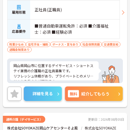
均勤続年数は7.2年と長く、腰を据えて働ける環境で
す。
正社員(正職員)
雇用形態
【介護福祉士の経験を活かし、さらなる高みを目指
せる多彩なキャリアパス】
■普通自動車運転免許：必須 ■介護福祉
・現場のプロフェッショナルにとどまらず、ケアマ
応募要件
士：必須 ■経験必須
ネジャーやセンター長といったマネジメント職への
道が開かれています。
・勤務時間内での資格取得支援制度やOJTが整備さ
残業少なめ
住宅手当・補助
ボーナス・賞与あり
社会保険完備
交通費支給
れており、働きながらのスキルアップを手厚くサポ
退職金制度あり
ートします。
【日々の貢献をダイレクトに評価する「特別報酬」
岡山県岡山市に位置するデイサービス・ショートス
やワークライフバランスの充実】
テイ兼務の介護職の正社員募集です。
・施設運営への尽力やチームワークは、賞与とは別
リフレッシュ休暇があり、プライベートとのメリハ
の「特別報酬」として目に見える形で還元されま
リのある働き方が可能です。
す。
また研修制度もあり働きながらスキルアップが目指
・残業少なめの環境に加え、年間17日ものリフレッ
せる環境です。
詳細を見る
無料
紹介してもらう
シュ休暇が用意されておりプライベートの時間を大
ご興味のある方には、面接対策ポイントなど、さら
切にできます。
に詳細をご案内しますのでお気軽にご相談くださ
い！
通所介護（デイサービス）
更新日：2026年08月05日
株式会社SOYOKAZE岡山ケアセンターそよ風
株式会社SOYOKAZE