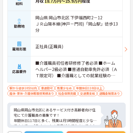
月収
18.7万円～25.9万円
程度
給料
岡山県 岡山市北区 下伊福西町2－12
ＪＲ山陽本線(神戸－門司)「岡山駅」徒歩13
勤務地
分
正社員(正職員)
雇用形態
■介護職員初任者研修修了者必須 ■ホーム
ヘルパー2級必須 ■普通自動車免許必須（Ａ
応募要件
Ｔ限定可） ■介護職としての就業経験のあ
る方あれば尚可
駅から徒歩10分以内
車通勤可
残業少なめ
年間休日110日以上
産休･育休･介護休暇取得実績あり
社会保険完備
交通費支給
退職金制度あり
岡山県岡山市北区にあるサービス付き高齢者向け住
宅にて介護職員の募集です！
年間休日117日と多く、残業は月5時間程度と少なめ
ですので、プライベートの予定が立てやすいです♪
ご興味ある方には、面接対策ポイントなど、さらに