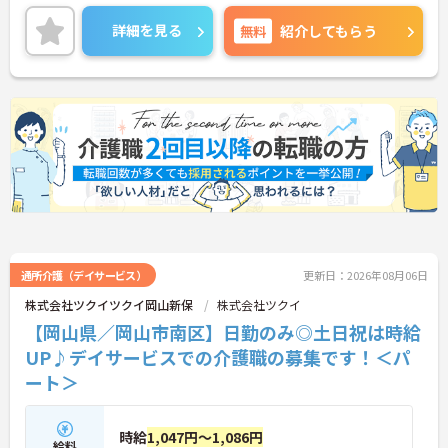
的に行っています。
ご興味ある方には、面接対策ポイントなど、さらに
詳細を見る
無料
紹介してもらう
詳細をお話しいたしますのでお気軽にご相談くださ
い！
通所介護（デイサービス）
更新日：2026年08月06日
株式会社ツクイツクイ岡山新保
株式会社ツクイ
【岡山県／岡山市南区】日勤のみ◎土日祝は時給
UP♪デイサービスでの介護職の募集です！＜パ
ート＞
時給
1,047円～1,086円
給料