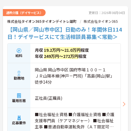
通所介護（デイサービス）
更新日：2026年08月04日
株式会社タイオン365タイオンデイトレ雄町
株式会社タイオン365
【岡山県／岡山市中区】日勤のみ！年間休日114
日！デイサービスにて生活相談員募集＜常勤＞
月収
19.2万円～21.0万円
程度
給料
年収
249万円～272万円
程度
岡山県 岡山市中区 国府市場１００－１
ＪＲ山陽本線(神戸－門司)「高島(岡山)駅」
勤務地
徒歩14分
正社員(正職員)
雇用形態
■社会福祉士資格 ■介護福祉士資格 ■介護
支援専門員（ケアマネジャー） ■社会福祉
応募要件
主事 ■普通自動車運転免許（ＡＴ限定可）