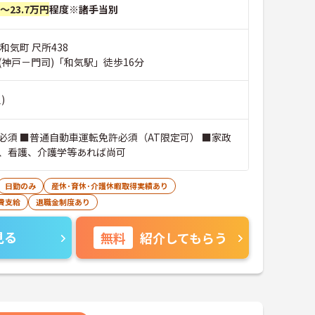
円～23.7万円
程度※諸手当別
和気町 尺所438
(神戸－門司)「和気駅」徒歩16分
)
必須 ■普通自動車運転免許必須（AT限定可） ■家政
、看護、介護学等あれば尚可
日勤のみ
産休･育休･介護休暇取得実績あり
費支給
退職金制度あり
見る
無料
紹介してもらう