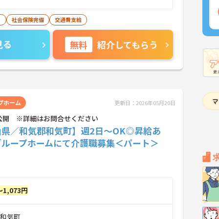
り
社会保険完備
交通費支給
見る
無料
紹介してもらう
プホーム
更新日：2026年05月20日
公開 ※詳細はお問合せください
山県／和気郡和気町】週2日～OK◎昇給あ
グループホームにて介護職募集＜パート＞
～1,073円
郡和気町