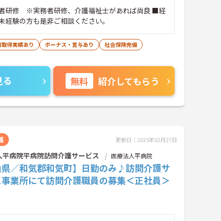
者研修 ※実務者研修、介護福祉士があれば尚良 ■経
未経験の方も是非ご相談ください。
暇取得実績あり
ボーナス・賞与あり
社会保険完備
見る
無料
紹介してもらう
護
更新日：2025年02月27日
人平病院平病院訪問介護サービス
医療法人平病院
山県／和気郡和気町】日勤のみ♪訪問介護サ
ス事業所にて訪問介護職員の募集＜正社員＞