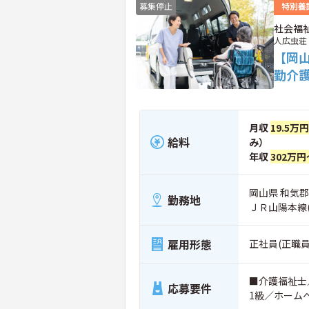
募集停止
特別養
社会福
人広虫荘
【岡
勤介
月収
19.5万
給料
み）
年収
302万円
岡山県 和気郡
勤務地
ＪＲ山陽本線
雇用形態
正社員(正職員
■介護福祉士
応募要件
1級／ホーム