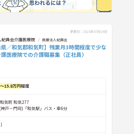
更新日：2025年07月29日
人紀典会介護医療院
医療法人紀典会
山県／和気郡和気町】残業月3時間程度で少な
介護医療院での介護職募集（正社員）
円～15.8万円
程度
和気町 和気277
(神戸－門司)「和気駅」バス・車6分
)