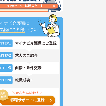
イナビ介護職に
気軽にご相談
下さい！
1
マイナビ介護職にご登録
STEP
2
求人のご紹介
STEP
3
面接・条件交渉
STEP
4
転職成功！
STEP
転職サポートに登録