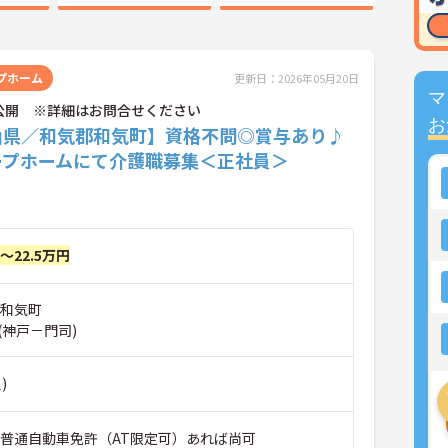
プホーム
更新日：2026年05月20日
マ
公開 ※詳細はお問合せください
お
山県／和気郡和気町】資格不問◎賞与あり♪
ープホームにて介護職募集＜正社員＞
円～22.5万円
郡和気町
(神戸－門司)
)
■普通自動車免許（AT限定可）あれば尚可