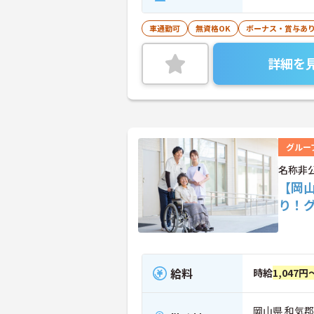
車通勤可
無資格OK
ボーナス・賞与あ
詳細を
グルー
名称非
【岡
り！
給料
時給
1,047円
岡山県 和気