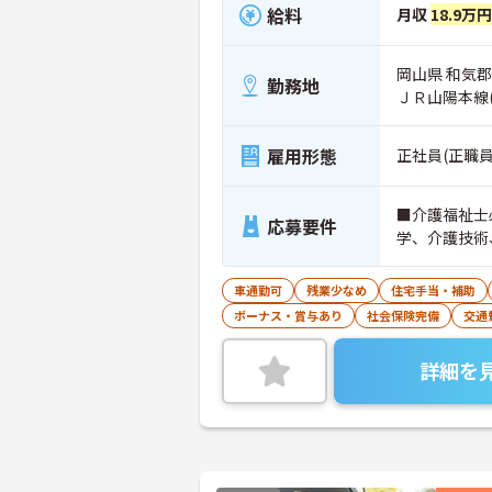
給料
月収
18.9万
岡山県 和気郡
勤務地
ＪＲ山陽本線
雇用形態
正社員(正職員
■介護福祉士
応募要件
学、介護技術
車通勤可
残業少なめ
住宅手当・補助
ボーナス・賞与あり
社会保険完備
交通
詳細を