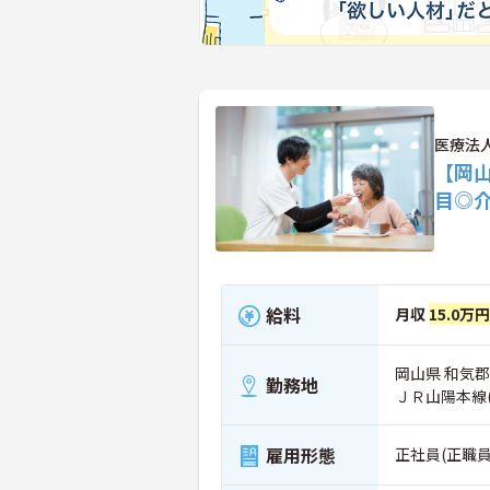
医療法
【岡
目◎
給料
月収
15.0万
岡山県 和気郡
勤務地
ＪＲ山陽本線
雇用形態
正社員(正職員