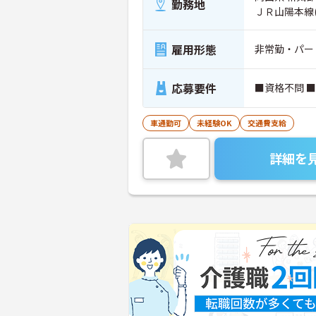
勤務地
ＪＲ山陽本線
雇用形態
非常勤・パー
応募要件
■資格不問 
車通勤可
未経験OK
交通費支給
詳細を