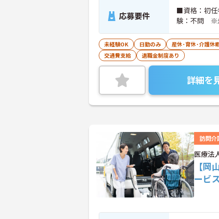
■資格：初任
応募要件
験：不問 ※
未経験OK
日勤のみ
産休･育休･介護休
交通費支給
退職金制度あり
詳細を
訪問介
医療法
【岡
ービ