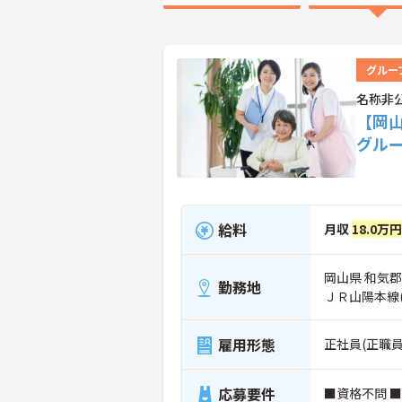
グルー
名称非
【岡
グル
給料
月収
18.0万
岡山県 和気
勤務地
ＪＲ山陽本線
雇用形態
正社員(正職員
応募要件
■資格不問 