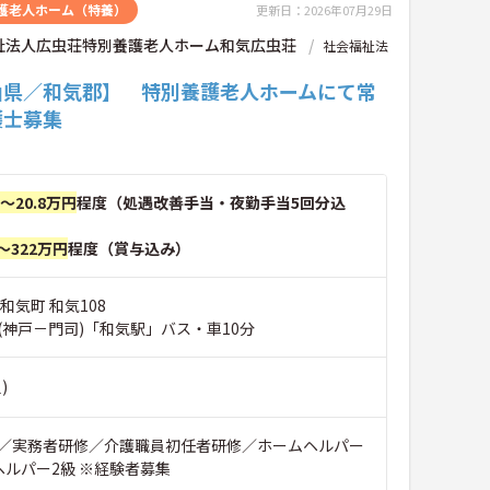
護老人ホーム（特養）
更新日：2026年07月29日
祉法人広虫荘特別養護老人ホーム和気広虫荘
社会福祉法
山県／和気郡】 特別養護老人ホームにて常
護士募集
円～20.8万円
程度（処遇改善手当・夜勤手当5回分込
～322万円
程度（賞与込み）
和気町 和気108
(神戸－門司)「和気駅」バス・車10分
)
／実務者研修／介護職員初任者研修／ホームヘルパー
ヘルパー2級 ※経験者募集