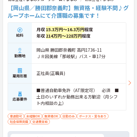
【岡山県／勝田郡奈義町】無資格・経験不問♪グ
ループホームにて介護職の募集です！
月収
15.3万円～16.3万円
程度
給料
年収
214万円～228万円
程度
岡山県 勝田郡奈義町 高円1736-11
勤務地
ＪＲ因美線「那岐駅」バス・車17分
正社員(正職員)
雇用形態
■普通自動車免許（AT限定可） 必須 ■
土日のいずれか勤務出来る方歓迎（月シフ
応募要件
ト内相談の上）
車通勤可
未経験OK
無資格OK
日勤のみ
ボーナス・賞与あり
社会保険完備
交通費支給