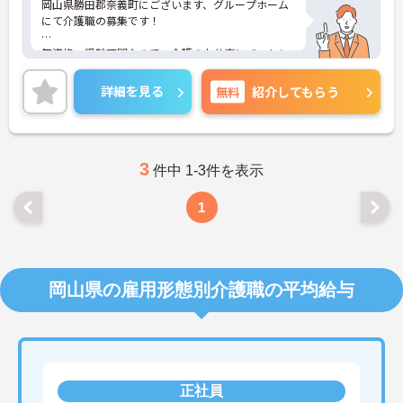
岡山県勝田郡奈義町にございます、グループホーム
にて介護職の募集です！
無資格・経験不問なので、介護のお仕事にチャレン
ジしたい方にもおすすめの求人です♪また、マイカ
ー通勤OKなので、通勤も楽々です◎
詳細を見る
無料
紹介してもらう
ご興味のある方は、マイナビ介護職までお問い合わ
せください。
3
件中 1-3件を表示
1
岡山県の雇用形態別介護職の平均給与
正社員