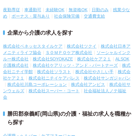
夜勤専従
車通勤可
未経験OK
無資格OK
日勤のみ
残業少な
め
ボーナス・賞与あり
社会保険完備
交通費支給
企業から介護の求人を探す
株式会社ベネッセスタイルケア
株式会社ツクイ
株式会社日本ア
メニティライフ協会
ＳＯＭＰＯケア株式会社
ソーシャルインク
ルー株式会社
株式会社SOYOKAZE
株式会社ケア２１
ALSOK
介護株式会社
株式会社ケアリッツ・アンド・パートナーズ
株式
会社ニチイ学館
株式会社ソラスト
株式会社やさしい手
株式会
社ケア２１
株式会社ニチイケアパレス
株式会社サンガジャパン
株式会社川島コーポレーション
株式会社アンビス
株式会社サ
ンウェルズ
株式会社スーパー・コート
社会福祉法人ノテ福祉
会
勝田郡奈義町(岡山県)の介護・福祉の求人を職種か
ら探す
介護職・ヘルパー
ケアマネージャー