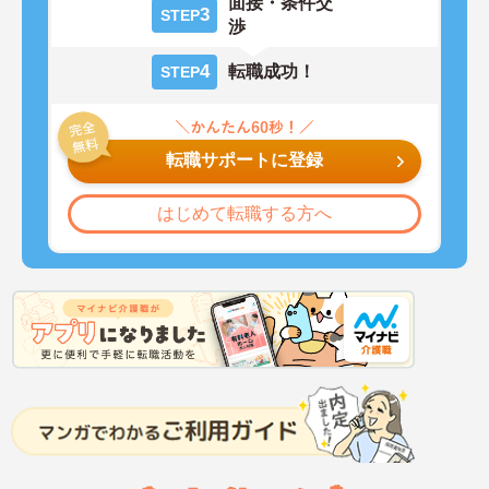
面接・条件交
3
STEP
渉
4
転職成功！
STEP
転職サポートに登録
はじめて転職する方へ