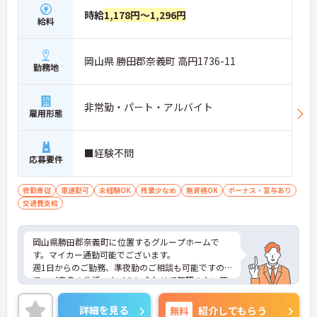
時給
1,178円～1,296円
給料
岡山県 勝田郡奈義町 高円1736-11
勤務地
非常勤・パート・アルバイト
雇用形態
■経験不問
応募要件
夜勤専従
車通勤可
未経験OK
残業少なめ
無資格OK
ボーナス・賞与あり
交通費支給
岡山県勝田郡奈義町に位置するグループホームで
す。マイカー通勤可能でございます。
週1日からのご勤務、準夜勤のご相談も可能ですの
で、ご自身の生活スタイルに合わせて無理のない範
囲で働いていただけます。
ご興味のある方には、面接対策ポイントなど、さら
詳細を見る
無料
紹介してもらう