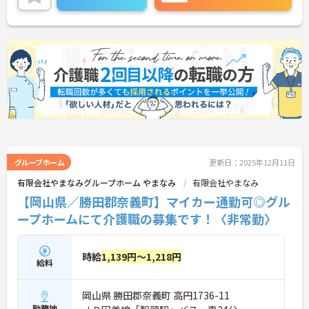
に詳細をお話しいたしますのでお気軽にご相談くだ
さい！
グループホーム
更新日：2025年12月11日
有限会社やまなみグループホーム やまなみ
有限会社やまなみ
【岡山県／勝田郡奈義町】マイカー通勤可◎グル
ープホームにて介護職の募集です！〈非常勤〉
時給
1,139円～1,218円
給料
岡山県 勝田郡奈義町 高円1736-11
勤務地