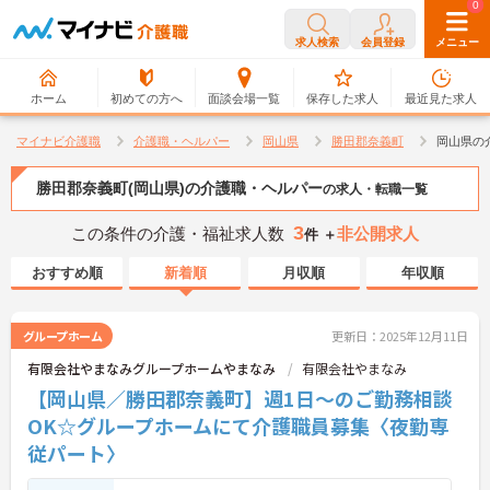
0
0
求人検索
会員登録
メニュー
ホーム
初めての方へ
面談会場一覧
保存した求人
最近見た求人
マイナビ介護職
介護職・ヘルパー
岡山県
勝田郡奈義町
岡山県の
勝田郡奈義町(岡山県)の介護職・ヘルパー
の求人・転職一覧
3
この条件の介護・福祉求人数
非公開求人
件 ＋
おすすめ順
新着順
月収順
年収順
グループホーム
更新日：2025年12月11日
有限会社やまなみグループホームやまなみ
有限会社やまなみ
【岡山県／勝田郡奈義町】週1日～のご勤務相談
OK☆グループホームにて介護職員募集〈夜勤専
従パート〉