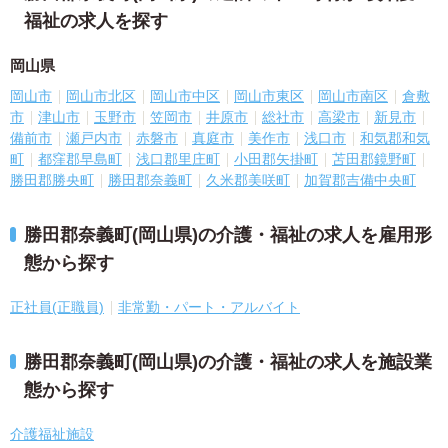
福祉の求人を探す
岡山県
岡山市
岡山市北区
岡山市中区
岡山市東区
岡山市南区
倉敷
市
津山市
玉野市
笠岡市
井原市
総社市
高梁市
新見市
備前市
瀬戸内市
赤磐市
真庭市
美作市
浅口市
和気郡和気
町
都窪郡早島町
浅口郡里庄町
小田郡矢掛町
苫田郡鏡野町
勝田郡勝央町
勝田郡奈義町
久米郡美咲町
加賀郡吉備中央町
勝田郡奈義町(岡山県)の介護・福祉の求人を雇用形
態から探す
正社員(正職員)
非常勤・パート・アルバイト
勝田郡奈義町(岡山県)の介護・福祉の求人を施設業
態から探す
介護福祉施設