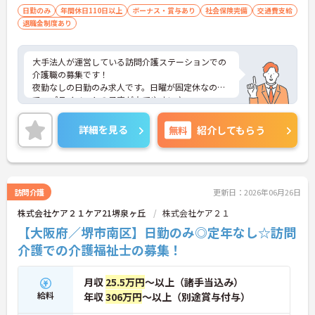
日勤のみ
年間休日110日以上
ボーナス・賞与あり
社会保険完備
交通費支給
退職金制度あり
大手法人が運営している訪問介護ステーションでの
介護職の募集です！
夜勤なしの日勤のみ求人です。日曜が固定休なの
で、プライベートの予定が立てやすい♪
資格手当や交通費等、各種手当が充実しているのも
安心☆
詳細を見る
無料
紹介してもらう
ご興味のある方には、面接対策ポイントなど、さら
に詳細をお話しいたしますのでお気軽にご相談くだ
さい！
訪問介護
更新日：2026年06月26日
株式会社ケア２１ケア21堺泉ヶ丘
株式会社ケア２１
【大阪府／堺市南区】日勤のみ◎定年なし☆訪問
介護での介護福祉士の募集！
月収
25.5万円
～以上（諸手当込み）
給料
年収
306万円
～以上（別途賞与付与）