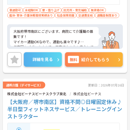
車通勤可
未経験OK
寮・借り上げ
託児所・育児補助
無資格OK
産休･育休･介護休暇取得実績あり
社会保険完備
交通費支給
退職金制度あり
大阪府堺市南区にございます、病院にて介護職の募
集です！
マイカー通勤OKなので、通勤も楽々です♪
保育園もございますので、子育て中の方も安心して
就業頂けます。
ご興味のある方は、マイナ介護職までお問い合わせ
詳細を見る
無料
紹介してもらう
ください。
通所介護（デイサービス）
更新日：2026年07月16日
株式会社ビーナスビーナスクラブ泉北
株式会社ビーナス
【大阪府／堺市南区】資格不問◎日曜固定休み♪
半日型フィットネスサービス／トレーニングイン
ストラクター