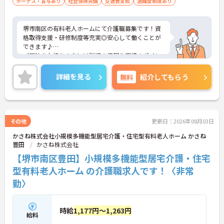
ボーナス・賞与あり
社会保険完備
交通費支給
退職金制度あり
堺市南区の有料老人ホームにて介護職募集です！資
格取得支援・研修制度等充実◎安心して働くことが
できます♪
ご興味をお持ちの方には詳細の情報や面接のポイン
トをお伝えしますのでお気軽にお問い合わせくださ
いませ。
詳細を見る
無料
紹介してもらう
その他
更新日：2026年08月03日
かさね株式会社小規模多機能型居宅介護・住宅型有料老人ホーム かさね
豊田
かさね株式会社
【堺市南区豊田】小規模多機能型居宅介護・住宅
型有料老人ホーム の介護職求人です！〈非常
勤〉
時給
1,177円～1,263円
給料