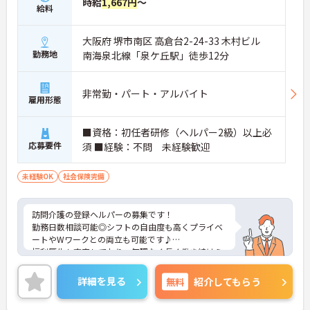
時給
1,667円
～
給料
本部とエリアの連携で安心して働けます。
・エリアマネージャーが定期的に巡回
大阪府 堺市南区 高倉台2-24-33 木村ビル
・人事・法務がバックアップ
勤務地
南海泉北線「泉ケ丘駅」徒歩12分
・相談先が明確で安心
→ 管理者でも孤立しない環境です
非常勤・パート・アルバイト
■ 裁量を活かして事業所づくり
雇用形態
主体的に動けるやりがいがあります。
■資格：初任者研修（ヘルパー2級）以上必
・採用や営業、シフト調整も関われる
応募要件
須 ■経験：不問 未経験歓迎
・地域特性に合わせた運営が可能
・売上管理や人材育成にも携われる
→ 経営視点のスキルも磨けます！
未経験OK
社会保険完備
■ しっかり学べる研修制度
訪問介護の登録ヘルパーの募集です！
段階的にスキルアップできる環境です。
勤務日数相談可能◎シフトの自由度も高くプライベ
・管理者向け研修あり（収支・労務など）
ートやWワークとの両立も可能です♪
・入社後も継続して学べる体制
福利厚生も充実しており、無理なく長く働き続けら
・近隣事業所との情報共有あり
れる職場です。
→ 実践的に成長しやすいのが特徴です
ご興味のある方には、面接対策ポイントなどさらに
詳細を見る
無料
紹介してもらう
詳細をお話いたしますので、お気軽にご相談くださ
い。