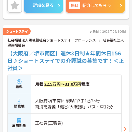
ご興味のある方には、面接対策ポイントなど、さら
詳細を見る
無料
紹介してもらう
に詳細をお話いたしますので、お気軽にご相談くだ
さい。
ショートステイ
更新日：2026年04月06日
社会福祉法人恩徳福祉会ショートステイ フローレンス
社会福祉法人
恩徳福祉会
【大阪府／堺市南区】週休3日制★年間休日156
日♪ショートステイでの介護職の募集です！＜正
社員＞
月収
22.5万円～31.0万円
程度
給料
大阪府 堺市南区 槇塚台3丁1番25号
勤務地
南海高野線「滝谷(大阪)駅」バス・車12分
正社員(正職員)
雇用形態