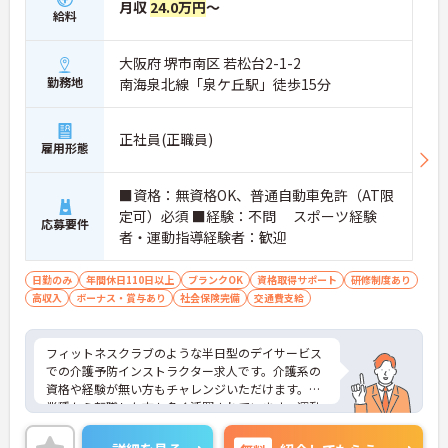
月収
24.0万円
～
給料
大阪府 堺市南区 若松台2-1-2
勤務地
南海泉北線「泉ケ丘駅」徒歩15分
正社員(正職員)
雇用形態
■資格：無資格OK、普通自動車免許（AT限
定可）必須 ■経験：不問 スポーツ経験
応募要件
者・運動指導経験者：歓迎
日勤のみ
年間休日110日以上
ブランクOK
資格取得サポート
研修制度あり
高収入
ボーナス・賞与あり
社会保険完備
交通費支給
フィットネスクラブのような半日型のデイサービス
での介護予防インストラクター求人です。介護系の
資格や経験が無い方もチャレンジいただけます。異
業種から転職した方も多く活躍されています。運動
指導、マシンサポート等がメイン業務となり、介助
負担も少なめです。日曜固定休み、年間休日は115