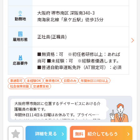
大阪府 堺市南区 深阪南340-3
勤務地
南海泉北線「泉ケ丘駅」徒歩15分
正社員(正職員)
雇用形態
■無資格：可 ※初任者研修以上：あれば
尚可 ■未経験：可 ※経験者優遇します。
応募要件
■普通自動車運転免許（AT限定可）：必須
車通勤可
未経験OK
無資格OK
日勤のみ
年間休日110日以上
社会保険完備
交通費支給
大阪府堺市南区に位置するデイサービスにおける介
護職員の募集です。
年間休日114日＆日曜はお休みです。プライベート
とのメリハリのある働き方が可能です。また、研修
制度があり、業務に不安がある方でも安心してご勤
務いただけます。
詳細を見る
無料
紹介してもらう
ご興味のある方には、面接対策ポイントなど、さら