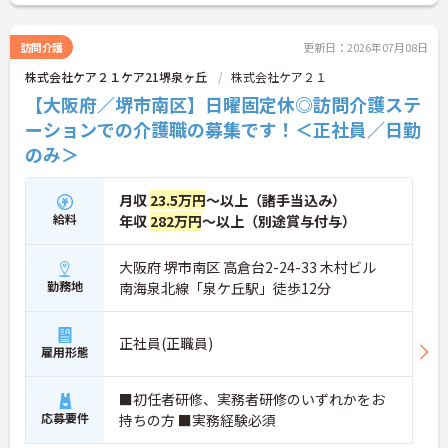
訪問介護
更新日：2026年07月08日
株式会社ケア２１ケア21堺泉ヶ丘
株式会社ケア２１
【大阪府／堺市南区】日曜固定休◎訪問介護ステ
ーションでの介護職の募集です！＜正社員／日勤
のみ＞
月収
23.5万円
～以上（諸手当込み）
給料
年収
282万円
～以上（別途賞与付与）
大阪府 堺市南区 高倉台2-24-33 木村ビル
勤務地
南海泉北線「泉ケ丘駅」徒歩12分
正社員(正職員)
雇用形態
■初任者研修、実務者研修のいずれかをお
応募要件
持ちの方 ■実務経験必須