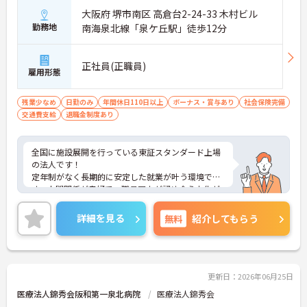
大阪府 堺市南区 高倉台2-24-33 木村ビル
勤務地
南海泉北線「泉ケ丘駅」徒歩12分
正社員(正職員)
雇用形態
残業少なめ
日勤のみ
年間休日110日以上
ボーナス・賞与あり
社会保険完備
交通費支給
退職金制度あり
全国に施設展開を行っている東証スタンダード上場
の法人です！
定年制がなく長期的に安定した就業が叶う環境で
す。人間関係が良好で、職員同士が認め合う文化が
根付いています。
ご興味のある方には、面接対策ポイントなど、さら
詳細を見る
無料
紹介してもらう
に詳細をご案内しますのでお気軽にご相談くださ
い！
更新日：2026年06月25日
医療法人錦秀会阪和第一泉北病院
医療法人錦秀会