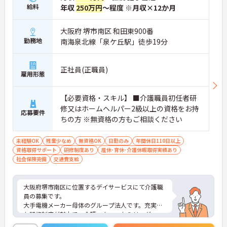
給料
年収
250万円
～程度 ※月収×12か月
大阪府 堺市南区 和田東900番
勤務地
南海泉北線「泉ケ丘駅」徒歩19分
正社員(正職員)
雇用形態
【必要資格・スキル】 ■介護職員初任者研
修又はホームヘルパー2級以上の資格をお持
応募要件
ちの方 ※無資格の方もご相談ください
未経験OK
残業少なめ
無資格OK
日勤のみ
年間休日110日以上
資格取得サポート
研修制度あり
産休･育休･介護休暇取得実績あり
社会保険完備
交通費支給
大阪府堺市南区に位置するデイサービスにて介護職
員の募集です。
大手電機メーカー母体のグループ法人です。充実し
た研修制度が魅力で、介護スタッフからリーダー
職、所長へのステップアップが目指せます！