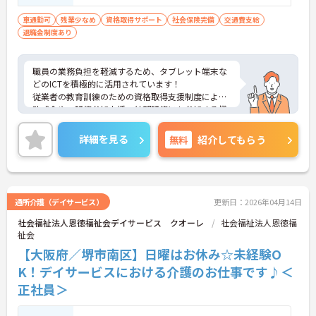
車通勤可
残業少なめ
資格取得サポート
社会保険完備
交通費支給
退職金制度あり
職員の業務負担を軽減するため、タブレット端末な
どのICTを積極的に活用されています！
従業者の教育訓練のための資格取得支援制度による
助成金や、研修参加支援、外部研修にも参加する機
会も設けられているため、スキルアップしたい方に
もお勧めです◎
詳細を見る
無料
紹介してもらう
ご興味ある方には、面接対策ポイントなど、詳細を
お話しいたしますのでお気軽にご相談ください。
通所介護（デイサービス）
更新日：2026年04月14日
社会福祉法人恩徳福祉会デイサービス クオーレ
社会福祉法人恩徳福
祉会
【大阪府／堺市南区】日曜はお休み☆未経験O
K！デイサービスにおける介護のお仕事です♪＜
正社員＞