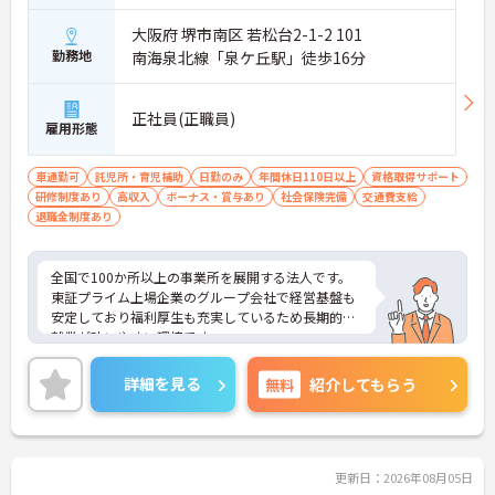
大阪府 堺市南区 若松台2-1-2 101
勤務地
南海泉北線「泉ケ丘駅」徒歩16分
正社員(正職員)
雇用形態
車通勤可
託児所・育児補助
日勤のみ
年間休日110日以上
資格取得サポート
研修制度あり
高収入
ボーナス・賞与あり
社会保険完備
交通費支給
退職金制度あり
全国で100か所以上の事業所を展開する法人です。
東証プライム上場企業のグループ会社で経営基盤も
安定しており福利厚生も充実しているため長期的な
就業が叶いやすい環境です。
また、キャリアパス制度が整っているので、経験が
浅い方・ブランクがある方も高い目標をもって仕事
詳細を見る
無料
紹介してもらう
に取り組んでいただけます◎
ご興味ある方には、面接対策ポイントなど、さらに
詳細をお話しいたしますのでお気軽にご相談くださ
い！
更新日：2026年08月05日