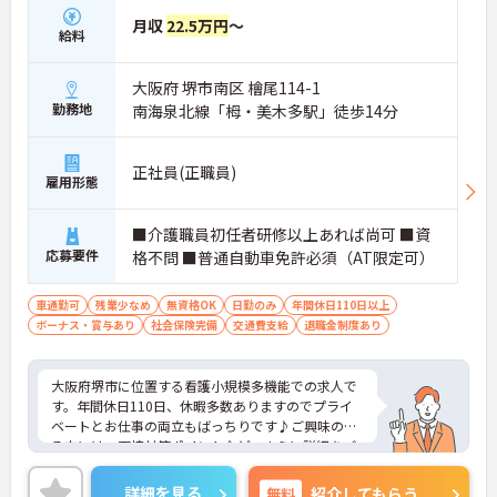
月収
22.5万円
～
給料
大阪府 堺市南区 檜尾114-1
勤務地
南海泉北線「栂・美木多駅」徒歩14分
正社員(正職員)
雇用形態
■介護職員初任者研修以上あれば尚可 ■資
応募要件
格不問 ■普通自動車免許必須（AT限定可）
車通勤可
残業少なめ
無資格OK
日勤のみ
年間休日110日以上
ボーナス・賞与あり
社会保険完備
交通費支給
退職金制度あり
大阪府堺市に位置する看護小規模多機能での求人で
す。年間休日110日、休暇多数ありますのでプライ
ベートとお仕事の両立もばっちりです♪ご興味のあ
る方には、面接対策ポイントなど、さらに詳細をご
案内しますのでお気軽にご相談ください！
詳細を見る
無料
紹介してもらう