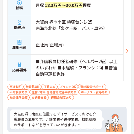
月収
18.3万円～30.0万円
程度
給料
大阪府 堺市南区 槇塚台3-1-25
勤務地
南海泉北線「泉ケ丘駅」バス・車9分
正社員(正職員)
雇用形態
■介護職員初任者研修（ヘルパー2級）以上
のいずれか ■未経験・ブランク：可 ■普通
応募要件
自動車運転免許
車通勤可
無資格OK
日勤のみ
ブランクOK
資格取得サポート
研修制度あり
産休･育休･介護休暇取得実績あり
ボーナス・賞与あり
社会保険完備
交通費支給
退職金制度あり
大阪府堺市南区に位置するデイサービスにおける介
護職員の募集です。介護業務や送迎業務、機能訓練
のサポートなどを行っていただきます。
未経験の方やブランクがある方も歓迎です。研修制