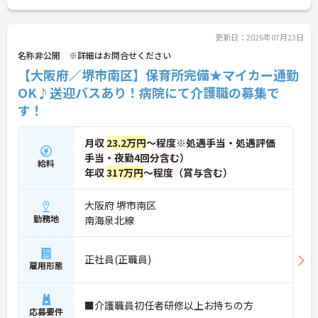
更新日：2026年07月23日
名称非公開 ※詳細はお問合せください
【大阪府／堺市南区】保育所完備★マイカー通勤
OK♪送迎バスあり！病院にて介護職の募集で
す！
月収
23.2万円
～程度※処遇手当・処遇評価
手当・夜勤4回分含む）
給料
年収
317万円
～程度（賞与含む）
大阪府 堺市南区
勤務地
南海泉北線
正社員(正職員)
雇用形態
■介護職員初任者研修以上お持ちの方
応募要件