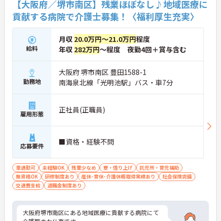
【大阪府／堺市南区】残業ほぼなし♪地域医療に
貢献する病院で介護士募集！〈福利厚生充実〉
月収
20.0万円～21.0万円
程度
給料
年収
282万円
～程度 夜勤4回＋賞与含む
大阪府 堺市南区 豊田1588-1
勤務地
南海泉北線「光明池駅」バス・車7分
正社員(正職員)
雇用形態
■資格・経験不問
応募要件
車通勤可
未経験OK
残業少なめ
寮・借り上げ
託児所・育児補助
無資格OK
研修制度あり
産休･育休･介護休暇取得実績あり
社会保険完備
交通費支給
退職金制度あり
大阪府堺市南区にある地域医療に貢献する病院にて