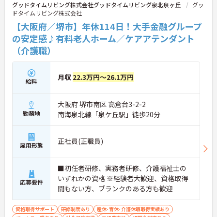
グッドタイムリビング株式会社グッドタイムリビング泉北泉ヶ丘
グッ
ドタイムリビング株式会社
【大阪府／堺市】年休114日！大手金融グループ
の安定感♪有料老人ホーム／ケアアテンダント
（介護職）
月収
22.3万円～26.1万円
給料
大阪府 堺市南区 高倉台3-2-2
勤務地
南海泉北線「泉ケ丘駅」徒歩20分
正社員(正職員)
雇用形態
■初任者研修、実務者研修、介護福祉士の
いずれかの資格 ※経験者大歓迎、資格取得
応募要件
間もない方、ブランクのある方も歓迎
資格取得サポート
研修制度あり
産休･育休･介護休暇取得実績あり