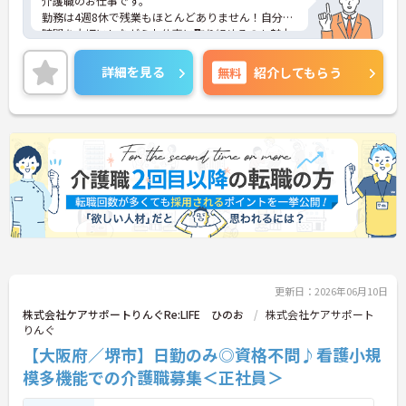
介護職のお仕事です。
勤務は4週8休で残業もほとんどありません！自分の
時間を大切にしながらお仕事に取り組めるのも魅力
の一つです。
ご興味ある方には、面接対策ポイントなど、さらに
詳細を見る
無料
紹介してもらう
詳細をお話しいたしますのでお気軽にご相談くださ
い。
更新日：2026年06月10日
株式会社ケアサポートりんぐRe:LIFE ひのお
株式会社ケアサポート
りんぐ
【大阪府／堺市】日勤のみ◎資格不問♪看護小規
模多機能での介護職募集＜正社員＞