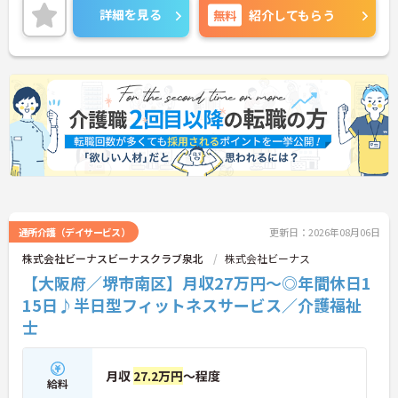
詳細を見る
無料
紹介してもらう
通所介護（デイサービス）
更新日：2026年08月06日
株式会社ビーナスビーナスクラブ泉北
株式会社ビーナス
【大阪府／堺市南区】月収27万円～◎年間休日1
15日♪半日型フィットネスサービス／介護福祉
士
月収
27.2万円
～程度
給料