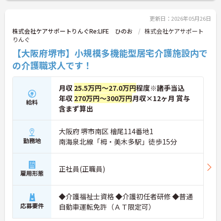
更新日：2026年05月26日
株式会社ケアサポートりんぐRe:LIFE ひのお
株式会社ケアサポート
りんぐ
【大阪府堺市】小規模多機能型居宅介護施設内で
の介護職求人です！
月収
25.5万円～27.0万円
程度※諸手当込
年収
270万円～300万円
月収×12ヶ月 賞与
給料
含まず算出
大阪府 堺市南区 檜尾114番地1
勤務地
南海泉北線「栂・美木多駅」徒歩15分
正社員(正職員)
雇用形態
◆介護福祉士資格 ◆介護初任者研修 ◆普通
応募要件
自動車運転免許（ＡＴ限定可）