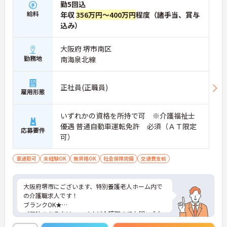
勤5回込
給料
年収
356万円～400万円
程度（諸手当、賞与
込み）
大阪府 堺市南区
勤務地
南海泉北線
正社員(正職員)
雇用形態
いずれかの資格を所持で可 ※介護福祉士
優遇 普通自動車運転免許 必須（ＡＴ限定
応募要件
可）
車通勤可
未経験OK
無資格OK
社会保険完備
交通費支給
大阪府堺市にございます、特別養護老人ホーム内で
の介護職求人です！
ブランクOK★
ご興味のある方は、マイナビ介護職までお問い合わ
せください。