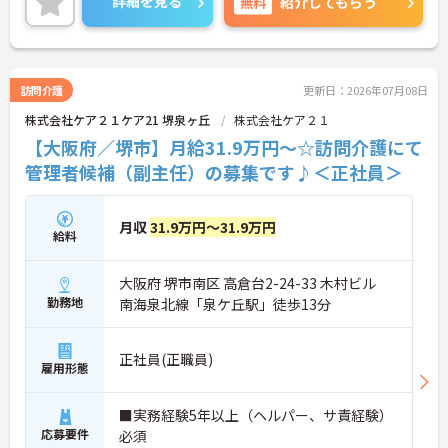
詳細を見る
無料
紹介してもらう
日あり、ワークライフバランスを重視した働き方が
叶います。ご興味のある方には、面接対策ポイント
など、さらに詳細をお話しいたしますのでお気軽に
ご相談ください！
訪問介護
更新日：2026年07月08日
株式会社ケア２１ケア21 堺泉ヶ丘
株式会社ケア２１
【大阪府／堺市】月給31.9万円～☆訪問介護にて
管理者候補（副主任）の募集です♪＜正社員＞
月収
31.9万円～31.9万円
給料
大阪府 堺市南区 高倉台2-24-33 木村ビル
勤務地
南海泉北線「泉ケ丘駅」徒歩13分
正社員(正職員)
雇用形態
■実務経験5年以上（ヘルパー、サ責経験）
応募要件
必須