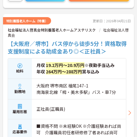
に詳細をご案内しますのでお気軽にご相談くださ
い！
特別養護老人ホーム（特養）
更新日：2026年04月21日
社会福祉法人啓真会特別養護老人ホームアステリスク
社会福祉法人啓
真会
【大阪府／堺市】バス停から徒歩5分！資格取得
支援制度による助成金あり◎＜正社員＞
月収
19.2万円～20.9万円
※夜勤手当込み
給料
年収
264万円～288万円
賞与込み
大阪府 堺市南区 檜尾147-1
勤務地
南海泉北線「栂・美木多駅」バス・車7分
正社員(正職員)
雇用形態
■資格不問 ※未経験OK ※介護経験あれば尚
応募要件
可 介護職員初任者研修修了者あれば尚可