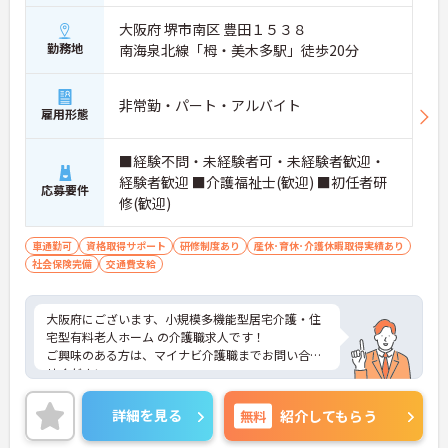
大阪府 堺市南区 豊田１５３８
勤務地
南海泉北線「栂・美木多駅」徒歩20分
非常勤・パート・アルバイト
雇用形態
■経験不問・未経験者可・未経験者歓迎・
経験者歓迎 ■介護福祉士(歓迎) ■初任者研
応募要件
修(歓迎)
車通勤可
資格取得サポート
研修制度あり
産休･育休･介護休暇取得実績あり
社会保険完備
交通費支給
大阪府にございます、小規模多機能型居宅介護・住
宅型有料老人ホーム の介護職求人です！
ご興味のある方は、マイナビ介護職までお問い合わ
せください。
詳細を見る
無料
紹介してもらう