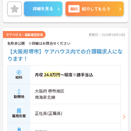
度があるので、安心してご勤務いただけます。
ご興味のある方には、面接対策ポイントなど、さら
詳細を見る
無料
紹介してもらう
に詳細をお話しいたしますのでお気軽にご相談くだ
さい！
ケアハウス・高齢者住宅他
更新日：2026年04月10日
名称非公開 ※詳細はお問合せください
【大阪府堺市】ケアハウス内での介護職求人にな
ります！
月収
24.8万円
～程度※諸手当込
給料
大阪府 堺市南区
勤務地
南海泉北線
正社員(正職員)
雇用形態