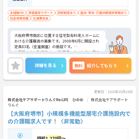
未経験OK
資格取得サポート
研修制度あり
産休･育休･介護休暇取得実績あり
社会保険完備
交通費支給
大阪府堺市南区に位置する住宅型有料老人ホームに
おける介護職員の募集です。2008年6月に開設され
定員83名（全室個室）の施設です。
未経験の方も歓迎です。ご利用者一人ひとりに寄り
添って介護サービスの提供を行っていただける方を
募集しています。また、研修制度や資格取得支援制
詳細を見る
無料
紹介してもらう
度があり、働きながらスキルアップが目指せます。
ご興味のある方には、面接対策ポイントなど、さら
に詳細をお話しいたしますのでお気軽にご相談くだ
さい！
更新日：2026年05月26日
株式会社ケアサポートりんぐRe:LIFE ひのお
株式会社ケアサポート
りんぐ
【大阪府堺市】小規模多機能型居宅介護施設内で
の介護職求人です！〈非常勤〉
時給
1,270円
～