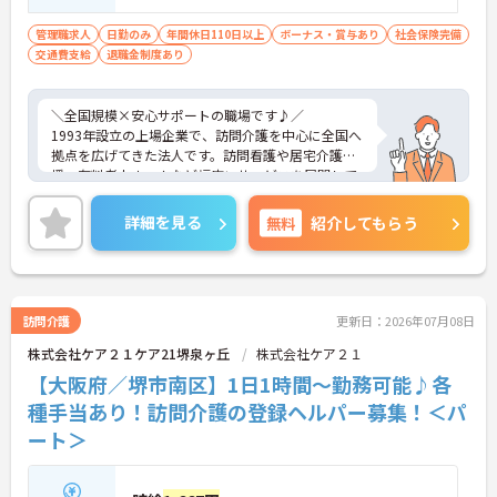
管理職求人
日勤のみ
年間休日110日以上
ボーナス・賞与あり
社会保険完備
交通費支給
退職金制度あり
＼全国規模×安心サポートの職場です♪／
1993年設立の上場企業で、訪問介護を中心に全国へ
拠点を広げてきた法人です。訪問看護や居宅介護支
援、有料老人ホームなど幅広いサービスを展開して
おり、在宅から施設まで一体的に支えられる環境に
なっています。本部と現場の連携も強く、困りごと
詳細を見る
無料
紹介してもらう
を一人で抱えない仕組みを大切にしている点が魅
力。地域ごとの特性に合わせた運営ができるため、
「自分らしい介護」を実現しやすい環境ですよ♪
訪問介護
更新日：2026年07月08日
■ 高収入も目指せる安心待遇
株式会社ケア２１ケア21堺泉ヶ丘
株式会社ケア２１
安定した収入設計で、長く働ける環境です。
【大阪府／堺市南区】1日1時間～勤務可能♪各
・月給35万円以上＋「役付手当6万円」支給
種手当あり！訪問介護の登録ヘルパー募集！＜パ
・特定処遇加算ありで業界内でも高水準
ート＞
・賞与年2回＆昇給制度あり
→ 頑張りが収入にしっかり反映されます◎
■ 一人にしないサポート体制