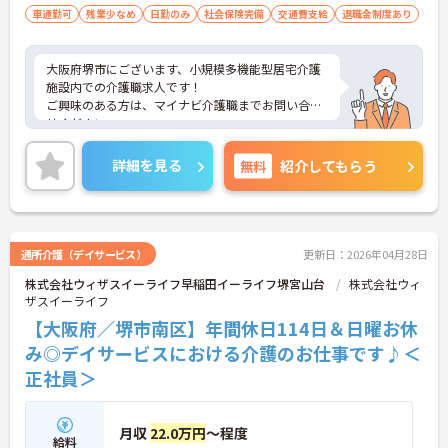
車通勤可
残業少なめ
日勤のみ
社会保険完備
交通費支給
退職金制度あり
大阪府堺市にございます、小規模多機能型居宅介護
施設内での介護職求人です！
ご興味のある方は、マイナビ介護職までお問い合わ
せください。
詳細を見る
無料
紹介してもらう
通所介護（デイサービス）
更新日：2026年04月28日
株式会社ウィザスイーライフ早稲田イーライフ堺宮山台
株式会社ウィ
ザスイーライフ
【大阪府／堺市南区】年間休日114日＆日曜お休
み◎デイサービスにおける介護のお仕事です♪＜
正社員＞
月収
22.0万円
～程度
給料