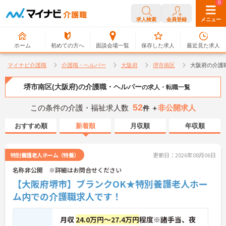
0
0
求人検索
会員登録
メニュー
ホーム
初めての方へ
面談会場一覧
保存した求人
最近見た求人
マイナビ介護職
介護職・ヘルパー
大阪府
堺市南区
大阪府の介護
堺市南区(大阪府)の介護職・ヘルパー
の求人・転職一覧
52
この条件の介護・福祉求人数
非公開求人
件 ＋
おすすめ順
新着順
月収順
年収順
特別養護老人ホーム（特養）
更新日：2026年08月06日
名称非公開 ※詳細はお問合せください
【大阪府堺市】ブランクOK★特別養護老人ホー
ム内での介護職求人です！
月収
24.0万円～27.4万円
程度※諸手当、夜