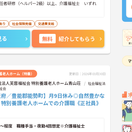
任者研修（ヘルパー2級）以上、介護福祉士 いずれ
あり
社会保険完備
交通費支給
見る
無料
紹介してもらう
護老人ホーム（特養）
更新日：2026年03月30日
祉法人芙蓉福祉会 特別養護老人ホーム青山荘
社会福祉法
祉会
阪府／豊能郡能勢町】月9日休み◎自然豊かな
♪特別養護老人ホームでの介護職《正社員》
～程度 職種手当・夜勤4回想定※介護福祉士