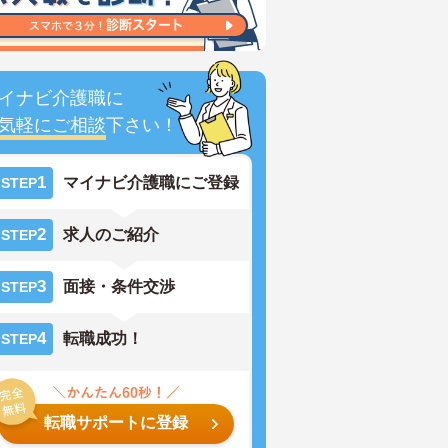
イナビ介護職に
気軽にご相談
下さい！
1
マイナビ介護職にご登録
STEP
2
求人のご紹介
STEP
3
面接・条件交渉
STEP
4
転職成功！
STEP
転職サポートに登録