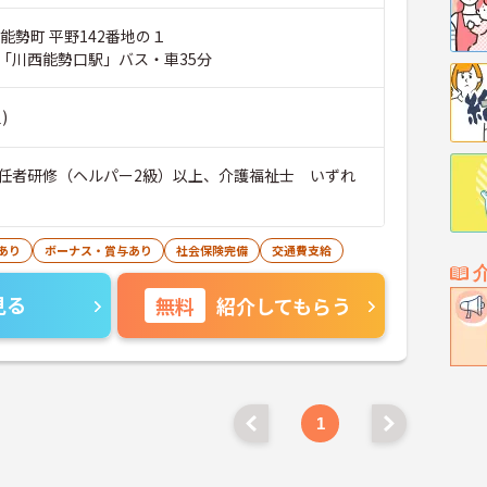
能勢町 平野142番地の１
「川西能勢口駅」バス・車35分
)
任者研修（ヘルパー2級）以上、介護福祉士 いずれ
あり
ボーナス・賞与あり
社会保険完備
交通費支給
見る
無料
紹介してもらう
1