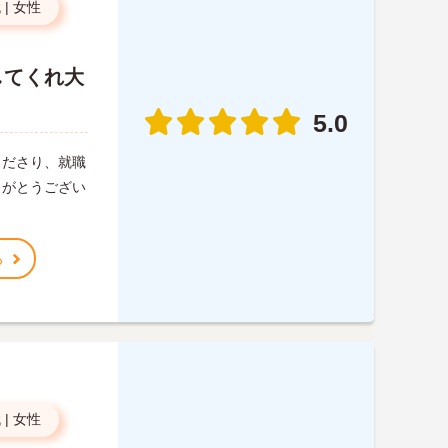
代
|
女性
してくれ大
5.0
くださり、就職
りがとうござい
る
代
|
女性