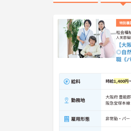
特別養
社会福
人芙蓉福
【大
◎自
職《
給料
時給
1,400円
大阪府 豊能郡
勤務地
阪急宝塚本線
雇用形態
非常勤・パー