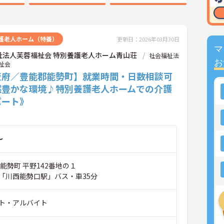
護老人ホーム（特養）
更新日：2026年03月30日
マ
祉法人芙蓉福祉会 特別養護老人ホーム青山荘
社会福祉法
お
祉会
阪府／豊能郡能勢町】就業時間・日数相談可
然豊かな環境♪特別養護老人ホームでの介護
パート》
～
能勢町 平野142番地の１
「川西能勢口駅」バス・車35分
ト・アルバイト