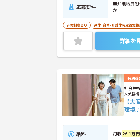
■介護職員初
応募要件
か
研修制度あり
産休･育休･介護休暇取得実績
詳細を
特別養
社会福
人芙蓉福
【大
環境
給料
月収
26.1万円