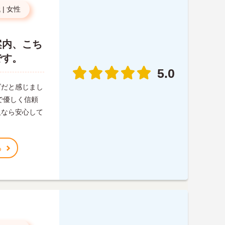
代
|
女性
案内、こち
です。
5.0
ズだと感じまし
で優しく信頼
人なら安心して
る