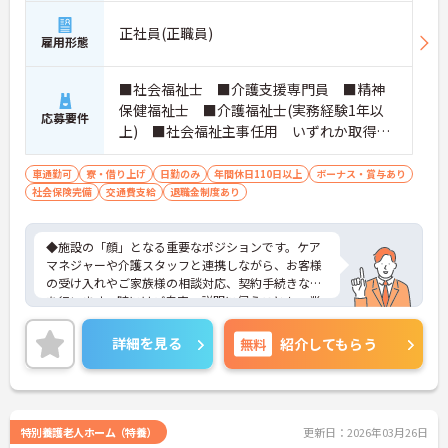
正社員(正職員)
雇用形態
■社会福祉士 ■介護支援専門員 ■精神
保健福祉士 ■介護福祉士(実務経験1年以
応募要件
上) ■社会福祉主事任用 いずれか取得さ
れている方 ■普通自動車免許をお持ちの
方 ※厚生労働大臣が定める科目を3科目以上
車通勤可
寮・借り上げ
日勤のみ
年間休日110日以上
ボーナス・賞与あり
社会保険完備
交通費支給
履修していることが成績証明書の提示にて
退職金制度あり
認められる方もご応募可能です。
◆施設の「顔」となる重要なポジションです。ケア
マネジャーや介護スタッフと連携しながら、お客様
の受け入れやご家族様の相談対応、契約手続きなど
を行います。時にはご自宅へ説明に伺うことも。業
務の幅は広いですが、その分、お客様の「困った」
に寄り添い、解決できた時の喜びはひとしおです。
詳細を見る
無料
紹介してもらう
親身な対応ができるあなたを、スタッフみんなが待
っています。
◆年間休日は117日以上あり、シフト制ですが希望
休も考慮してもらえるので予定が立てやすいのが嬉
しいポイントです。有給休暇は1時間単位で取得でき
特別養護老人ホーム（特養）
更新日：2026年03月26日
るので、「ちょっと用事を済ませたい」という時に