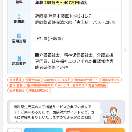
給料
年収
289万円～407万円
程度
静岡県 静岡市葵区 川合3-11-7
勤務地
静岡鉄道静岡清水線「古庄駅」バス・車6分
正社員(正職員)
雇用形態
■介護福祉士、精神保健福祉士、介護支援
専門員、社会福祉士のいずれか■認知症実
応募要件
践者研修修了必須
車通勤可
残業少なめ
年間休日110日以上
資格取得サポート
研修制度あり
産休･育休･介護休暇取得実績あり
ボーナス・賞与あり
社会保険完備
交通費支給
退職金制度あり
福利厚生充実の大手福祉サービス企業での求人で
す！ご興味ある方には、面接対策ポイントなど、さ
らに詳細をお話しいたしますのでお気軽にご相談く
ださい！