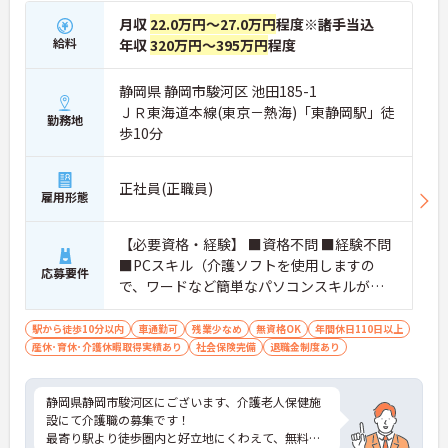
月収
22.0万円～27.0万円
程度※諸手当込
給料
年収
320万円～395万円
程度
静岡県 静岡市駿河区 池田185-1
ＪＲ東海道本線(東京－熱海)「東静岡駅」徒
勤務地
歩10分
正社員(正職員)
雇用形態
【必要資格・経験】 ■資格不問 ■経験不問
■PCスキル（介護ソフトを使用しますの
応募要件
で、ワードなど簡単なパソコンスキルが必
要です。）
駅から徒歩10分以内
車通勤可
残業少なめ
無資格OK
年間休日110日以上
産休･育休･介護休暇取得実績あり
社会保険完備
退職金制度あり
静岡県静岡市駿河区にございます、介護老人保健施
設にて介護職の募集です！
最寄り駅より徒歩圏内と好立地にくわえて、無料駐