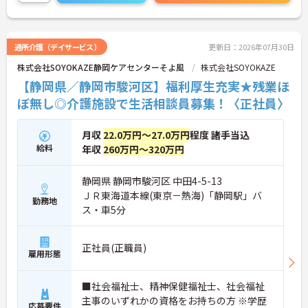
通所介護（デイサービス）
更新日：2026年07月30日
株式会社SOYOKAZE静岡ケアセンターそよ風
株式会社SOYOKAZE
【静岡県／静岡市駿河区】福利厚生充実★残業ほ
ぼ無し◎介護施設で生活相談員募集！〈正社員〉
月収
22.0万円～27.0万円
程度 諸手当込
給料
年収
260万円～320万円
静岡県 静岡市駿河区 中田4-5-13
ＪＲ東海道本線(東京－熱海)「静岡駅」バ
勤務地
ス・車5分
正社員(正職員)
雇用形態
■社会福祉士、精神保健福祉士、社会福祉
主事のいずれかの資格をお持ちの方 ※学歴
応募要件