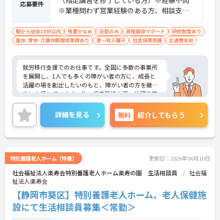
応募要件
※業種問わず営業経験のある方、相談支
援・直接支援の経験がある方歓迎
駅から徒歩10分以内
残業少なめ
日勤のみ
資格取得サポート
研修制度あり
産休･育休･介護休暇取得実績あり
夏～秋入職可
社会保険完備
交通費支給
就労移行支援でのお仕事です。全国に多数の事業所
を展開し、1人でも多くの障がい者の方に、成長と
活躍の場を創出したいのもと、障がい者の方を継続
的に支援しています。他、児童発達支援、放課後等
デイサービスも展開しており安定感も抜群です。
ご興味ある方には、面接対策ポイントなど、さらに
詳細を見る
無料
紹介してもらう
詳細をお話しいたしますのでお気軽にご相談くださ
い！
特別養護老人ホーム（特養）
更新日：2026年06月10日
社会福祉法人楽寿会特別養護老人ホーム楽寿の園 生活相談員
社会福
祉法人楽寿会
【静岡市葵区】特別養護老人ホーム、老人保健施
設にて生活相談員募集＜常勤＞