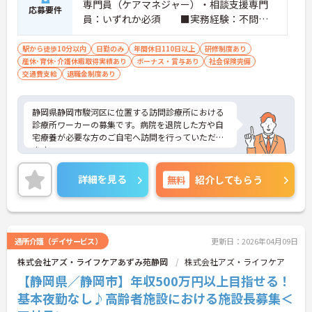
専門員（ケアマネジャー）・相談支援専門
応募要件
員：いずれか必須 ■実務経験：不問
（相談支援業務） ※PCスキル：Excel・
Wordの基本操作程度 ■普通自動車運転
駅から徒歩10分以内
日勤のみ
年間休日110日以上
研修制度あり
産休･育休･介護休暇取得実績あり
免許（AT限定可）：不問
ボーナス・賞与あり
社会保険完備
交通費支給
退職金制度あり
静岡県静岡市駿河区に位置する訪問診療所における
診療所ワーカーの募集です。病院を退院した方や自
宅療養が必要な方のご自宅へ訪問を行っていただき
ます。
年間休日は120日以上もあり、プライベートを大切
にしながらご勤務いただけます。また、勤務時間は
詳細を見る
無料
紹介してもらう
日勤のみなのでメリハリのある働き方が可能です。
ご興味のある方には、面接対策ポイントなど、さら
に詳細をお話しいたしますのでお気軽にご相談くだ
さい！
通所介護（デイサービス）
更新日：2026年04月09日
株式会社アズ・ライフケアあずみ苑静岡
株式会社アズ・ライフケア
【静岡県／静岡市】年収500万円以上目指せる！
基本夜勤なし♪高齢者施設における施設長募集＜