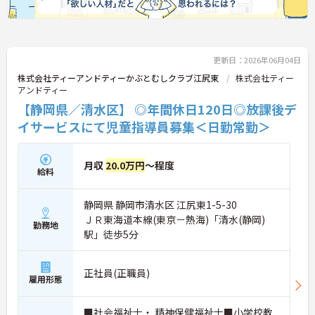
・ブランクがある方も歓迎です！ゆっくり感覚を取
り戻せます◎
・直行直帰OKで通勤もラクラクです！
更新日：2026年06月04日
株式会社ティーアンドティーかぶとむしクラブ江尻東
株式会社ティー
アンドティー
【静岡県／清水区】 ◎年間休日120日◎放課後デ
イサービスにて児童指導員募集＜日勤常勤＞
月収
20.0万円
～程度
給料
静岡県 静岡市清水区 江尻東1-5-30
ＪＲ東海道本線(東京－熱海)「清水(静岡)
勤務地
駅」徒歩5分
正社員(正職員)
雇用形態
■社会福祉士・ 精神保健福祉士■小学校教