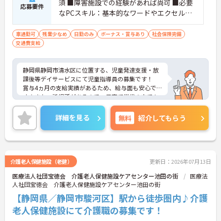
須 ■障害施設での経験があれば尚可 ■必要
応募要件
なPCスキル：基本的なワードやエクセルの
入力と編集
車通勤可
残業少なめ
日勤のみ
ボーナス・賞与あり
社会保険完備
交通費支給
静岡県静岡市清水区に位置する、児童発達支援・放
課後等デイサービスにて児童指導員の募集です！
賞与4ヵ月の支給実績があるため、給与面も安心で
す☆また、託児所があるので、子育て世代の方でも
安心して勤務することができます♪
さらに、マイカー通勤可能なので、通勤らくらくで
詳細を見る
無料
紹介してもらう
す◎ご興味のある方には、面接対策ポイントなど、
さらに詳細をお話しいたしますのでお気軽にご相談
ください！
介護老人保健施設（老健）
更新日：2026年07月13日
医療法人社団宝徳会 介護老人保健施設ケアセンター池田の街
医療法
人社団宝徳会 介護老人保健施設ケアセンター池田の街
【静岡県／静岡市駿河区】駅から徒歩圏内♪介護
老人保健施設にて介護職の募集です！