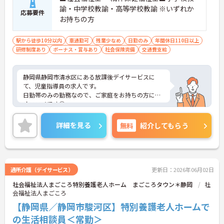
諭・中学校教諭・高等学校教諭 ※いずれか
応募要件
お持ちの方
駅から徒歩10分以内
車通勤可
残業少なめ
日勤のみ
年間休日110日以上
研修制度あり
ボーナス・賞与あり
社会保険完備
交通費支給
静岡県静岡市清水区にある放課後デイサービスに
て、児童指導員の求人です。
日勤帯のみの勤務なので、ご家庭をお持ちの方にも
オススメです◎
ご興味をお持ちの方はお気軽にお問合せ下さい。
詳細を見る
無料
紹介してもらう
通所介護（デイサービス）
更新日：2026年06月02日
社会福祉法人まごころ特別養護老人ホーム まごころタウン＊静岡
社
会福祉法人まごころ
【静岡県／静岡市駿河区】特別養護老人ホームで
の生活相談員＜常勤＞