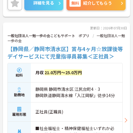
安心して勤務することができます♪
詳細を見る
無料
紹介してもらう
さらに、マイカー通勤可能なので、通勤らくらくで
す◎ご興味のある方には、面接対策ポイントなど、
さらに詳細をお話しいたしますのでお気軽にご相談
ください！
更新日：2026年07月30日
一般社団法人一勉一歩の会こどもサポート ポプリ
一般社団法人一勉
一歩の会
【静岡県／静岡市清水区】賞与4ヶ月☆放課後等
デイサービスにて児童指導員募集＜正社員＞
月収
21.0万円～25.0万円
給料
静岡県 静岡市清水区 江尻台町4‐3
勤務地
静岡鉄道静岡清水線「入江岡駅」徒歩14分
正社員(正職員)
雇用形態
■社会福祉士・精神保健福祉士いずれか必