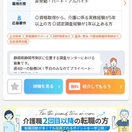
非常勤・パート・アルバイト
雇用形態
◎資格取得から、介護に係る実務経験が5年
応募要件
以上の方 ◎認定調査経験が1年以上ある方
土日祝休
資格取得サポート
研修制度あり
産休･育休･介護休暇取得実績あり
社会保険完備
静岡県静岡市葵区に位置する調査センターにおける
募集です。
週4日～の勤務OK！平日のみなのでプライベートと
両立可能です◎
ご興味のある方には、面接対策ポイントなど、さら
に詳細をご案内しますのでお気軽にご相談くださ
詳細を見る
無料
紹介してもらう
い！
＜おすすめポイント＞
・扶養内での勤務もOK！ライフスタイルに合わせて
働けます♪
・週4日～5日で無理なく勤務♪日数はお気軽にご相
談ください！
・事前研修やOJTがあるので、初めての方も安心で
す！