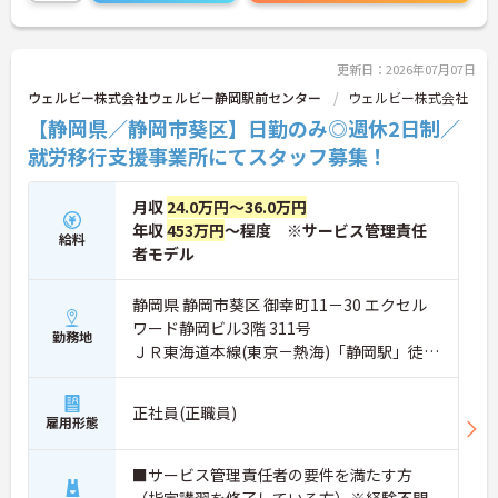
に詳細をご案内しますのでお気軽にご相談くださ
い！
更新日：2026年07月07日
ウェルビー株式会社ウェルビー静岡駅前センター
ウェルビー株式会社
【静岡県／静岡市葵区】日勤のみ◎週休2日制／
就労移行支援事業所にてスタッフ募集！
月収
24.0万円～36.0万円
年収
453万円
～程度 ※サービス管理責任
給料
者モデル
静岡県 静岡市葵区 御幸町11－30 エクセル
ワード静岡ビル3階 311号
勤務地
ＪＲ東海道本線(東京－熱海)「静岡駅」徒歩
4分
正社員(正職員)
雇用形態
■サービス管理責任者の要件を満たす方
（指定講習を修了している方）※経験不問