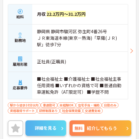
月収
22.2万円～31.2万円
給料
静岡県 静岡市駿河区 弥生町4番26号
ＪＲ東海道本線(東京－熱海)「草薙(ＪＲ)
勤務地
駅」徒歩7分
正社員(正職員)
雇用形態
■社会福祉士 ■介護福祉士 ■社会福祉主事
任用資格 ■いずれかの資格で可 ■普通自動
応募要件
車運転免許（AT限定可） ■学歴不問
駅から徒歩10分以内
車通勤可
未経験OK
住宅手当・補助
日勤のみ
資格取得サポート
研修制度あり
社会保険完備
交通費支給
詳細を見る
無料
紹介してもらう