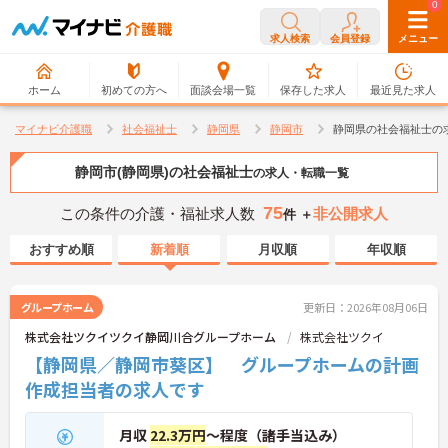
0
0
求人検索
会員登録
メニュー
ホーム
初めての方へ
面談会場一覧
保存した求人
最近見た求人
マイナビ介護職
社会福祉士
静岡県
静岡市
静岡県の社会福祉士の
静岡市(静岡県)の社会福祉士
の求人・転職一覧
75
この条件の介護・福祉求人数
非公開求人
件 ＋
おすすめ順
新着順
月収順
年収順
グループホーム
更新日：2026年08月06日
株式会社ツクイツクイ静岡川合グループホーム
株式会社ツクイ
【静岡県／静岡市葵区】 グループホームの計画
作成担当者の求人です
月収
22.3万円
～程度（諸手当込み）