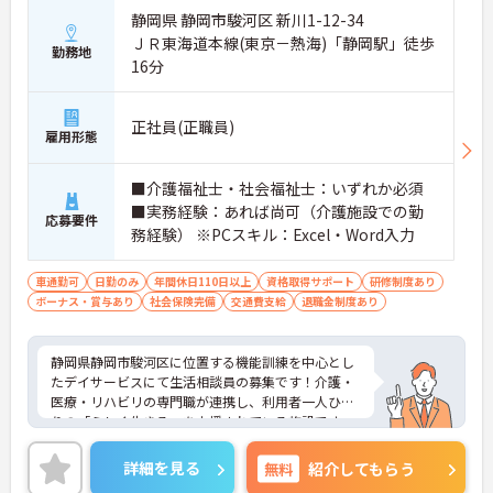
静岡県 静岡市駿河区 新川1-12-34
ＪＲ東海道本線(東京－熱海)「静岡駅」徒歩
勤務地
16分
正社員(正職員)
雇用形態
■介護福祉士・社会福祉士：いずれか必須
■実務経験：あれば尚可（介護施設での勤
応募要件
務経験） ※PCスキル：Excel・Word入力
車通勤可
日勤のみ
年間休日110日以上
資格取得サポート
研修制度あり
ボーナス・賞与あり
社会保険完備
交通費支給
退職金制度あり
静岡県静岡市駿河区に位置する機能訓練を中心とし
たデイサービスにて生活相談員の募集です！介護・
医療・リハビリの専門職が連携し、利用者一人ひと
りの「らしく生きる」を支援されている施設です。
年間休日110日以上で日曜日がお休みです◎無理な
くご家庭やプライベートと両立できます。
詳細を見る
無料
紹介してもらう
ご興味のある方には、面接対策ポイントなど、さら