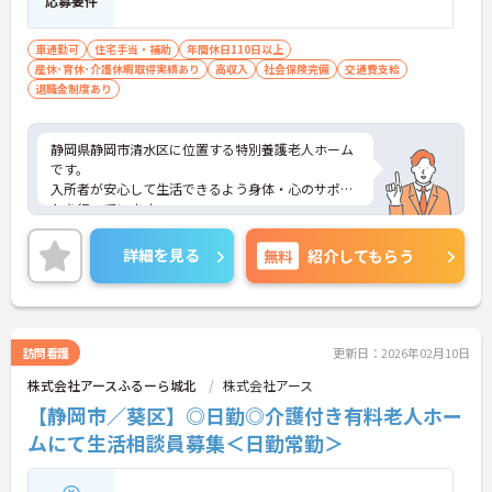
応募要件
車通勤可
住宅手当・補助
年間休日110日以上
産休･育休･介護休暇取得実績あり
高収入
社会保険完備
交通費支給
退職金制度あり
静岡県静岡市清水区に位置する特別養護老人ホーム
です。
入所者が安心して生活できるよう身体・心のサポー
トを行っています。
月10日前後のお休みがあり、年間休日120日以上と
しっかりお休みいただけます。オンオフのメリハリ
詳細を見る
無料
紹介してもらう
つけて働きたい方にはおススメの求人です。
ご興味ある方には、面接対策ポイントなど、さらに
詳細をお話しいたしますのでお気軽にご相談くださ
い。
訪問看護
更新日：2026年02月10日
株式会社アースふるーら城北
株式会社アース
【静岡市／葵区】◎日勤◎介護付き有料老人ホー
ムにて生活相談員募集＜日勤常勤＞