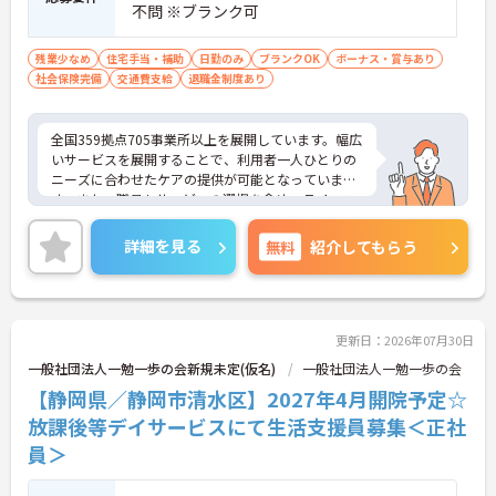
不問 ※ブランク可
残業少なめ
住宅手当・補助
日勤のみ
ブランクOK
ボーナス・賞与あり
社会保険完備
交通費支給
退職金制度あり
全国359拠点705事業所以上を展開しています。幅広
いサービスを展開することで、利用者一人ひとりの
ニーズに合わせたケアの提供が可能となっていま
す。また、職員もサービスの選択を含め、ライフス
タイルに合わせた働き方の選択肢が多くあります。
入社時研修はもちろん、サービス・職種ごとに研修
詳細を見る
無料
紹介してもらう
カリキュラムが整っており学び成長できる環境で
す。
ご興味のある方は面接対策ポイントなどお話致しま
すのでお気軽にお問い合わせください。
更新日：2026年07月30日
一般社団法人一勉一歩の会新規未定(仮名)
一般社団法人一勉一歩の会
【静岡県／静岡市清水区】2027年4月開院予定☆
放課後等デイサービスにて生活支援員募集＜正社
員＞