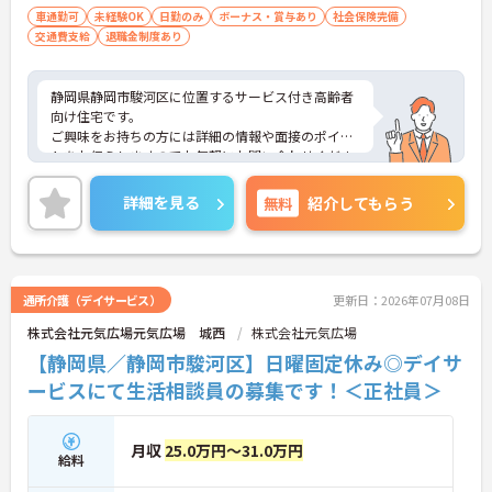
車通勤可
未経験OK
日勤のみ
ボーナス・賞与あり
社会保険完備
交通費支給
退職金制度あり
静岡県静岡市駿河区に位置するサービス付き高齢者
向け住宅です。
ご興味をお持ちの方には詳細の情報や面接のポイン
トをお伝えしますのでお気軽にお問い合わせくださ
いませ。
詳細を見る
無料
紹介してもらう
通所介護（デイサービス）
更新日：2026年07月08日
株式会社元気広場元気広場 城西
株式会社元気広場
【静岡県／静岡市駿河区】日曜固定休み◎デイサ
ービスにて生活相談員の募集です！＜正社員＞
月収
25.0万円～31.0万円
給料