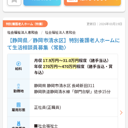
賞与3.95ヶ月分の支給実績があり、頑張りがきちん
と評価される職場です。
ご興味のある方には、面接対策ポイントなど、さら
に詳細をお話しいたしますのでお気軽にご相談くだ
さい！
特別養護老人ホーム（特養）
更新日：2026年03月19日
社会福祉法人恵和会
社会福祉法人恵和会
【静岡県／静岡市清水区】特別養護老人ホームに
て生活相談員募集〈常勤〉
月収
17.9万円～31.0万円
程度（諸手当込）
年収
270万円～470万円
程度（諸手当込・賞
給料
与込）
静岡県 静岡市清水区 長崎新田311
勤務地
静岡鉄道静岡清水線「御門台駅」徒歩15分
正社員(正職員)
雇用形態
■社会福祉士