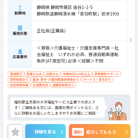
静岡県 静岡市葵区 沓谷1-1-5
勤務地
静岡鉄道静岡清水線「音羽町駅」徒歩19分
正社員(正職員)
雇用形態
＜資格＞介護福祉士・介護支援専門員・社
会福祉士 いずれか必須、普通自動車運転
応募要件
免許(AT限定可) 必須 ＜経験＞不問
車通勤可
残業少なめ
日勤のみ
年間休日110日以上
資格取得サポート
研修制度あり
産休･育休･介護休暇取得実績あり
ボーナス・賞与あり
社会保険完備
交通費支給
退職金制度あり
福利厚生充実の大手福祉サービス企業での求人で
す！ご興味ある方には、面接対策ポイントなど、さ
らに詳細をお話しいたしますのでお気軽にご相談く
ださい！
詳細を見る
無料
紹介してもらう