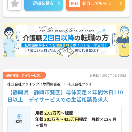
詳細を見る
無料
紹介してもらう
通所介護（デイサービス）
更新日：2026年08月06日
株式会社ツクイツクイ静岡葵沓谷
株式会社ツクイ
【静岡県／静岡市葵区】母体安定×年間休日110
日以上 デイサービスでの生活相談員求人
月収
23.3万円
～程度
年収
301万円～425万円
程度 月給×12ヶ月
給料
＋賞与