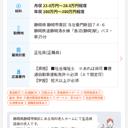
月収
23.0万円～28.0万円
程度
給料
年収
280万円～380万円
程度
静岡県 静岡市葵区 与左衛門新田７４-６
静岡鉄道静岡清水線「長沼(静岡)駅」バス・
勤務地
車25分
正社員(正職員)
雇用形態
【資格】 ■社会福祉士 ※あれば尚可 ■普
通自動車運転免許※必須（ＡＴ限定可）
応募要件
【学歴】 短大以上が必須
車通勤可
未経験OK
日勤のみ
資格取得サポート
研修制度あり
産休･育休･介護休暇取得実績あり
ボーナス・賞与あり
社会保険完備
交通費支給
退職金制度あり
静岡県静岡市葵区にある有料老人ホームにて生活相
談員の求人です。