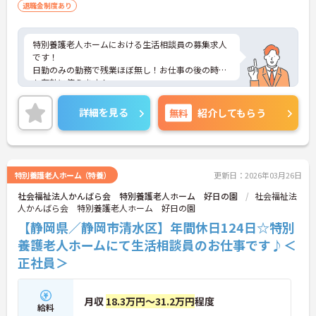
退職金制度あり
特別養護老人ホームにおける生活相談員の募集求人
です！
日勤のみの勤務で残業ほぼ無し！お仕事の後の時間
も有効に使えます！
ご興味ある方には、面接のポイントなど、さらに詳
細をお話致しますのでお気軽にご相談ください。
詳細を見る
無料
紹介してもらう
特別養護老人ホーム（特養）
更新日：2026年03月26日
社会福祉法人かんばら会 特別養護老人ホーム 好日の園
社会福祉法
人かんばら会 特別養護老人ホーム 好日の園
【静岡県／静岡市清水区】年間休日124日☆特別
養護老人ホームにて生活相談員のお仕事です♪＜
正社員＞
月収
18.3万円～31.2万円
程度
給料