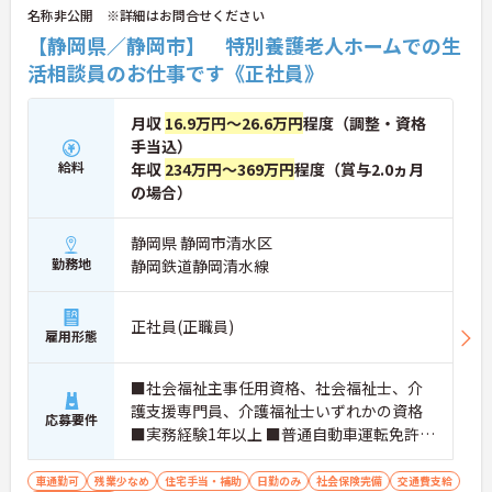
名称非公開 ※詳細はお問合せください
も便利。オンとオフを上手に切り替えて、自分らし
い働き方が実現できます。
【静岡県／静岡市】 特別養護老人ホームでの生
◆タブレット端末を活用した介護記録システムを導
活相談員のお仕事です《正社員》
入♪スタッフ同士の情報共有もスムーズになり、
「ご利用者様と向き合う時間が増えた」と現場でも
好評です。効率よく働けます。
月収
16.9万円～26.6万円
程度（調整・資格
手当込）
給料
年収
234万円～369万円
程度（賞与2.0ヵ月
の場合）
静岡県 静岡市清水区
勤務地
静岡鉄道静岡清水線
正社員(正職員)
雇用形態
■社会福祉主事任用資格、社会福祉士、介
護支援専門員、介護福祉士いずれかの資格
応募要件
■実務経験1年以上 ■普通自動車運転免許
（AT限定可）
車通勤可
残業少なめ
住宅手当・補助
日勤のみ
社会保険完備
交通費支給