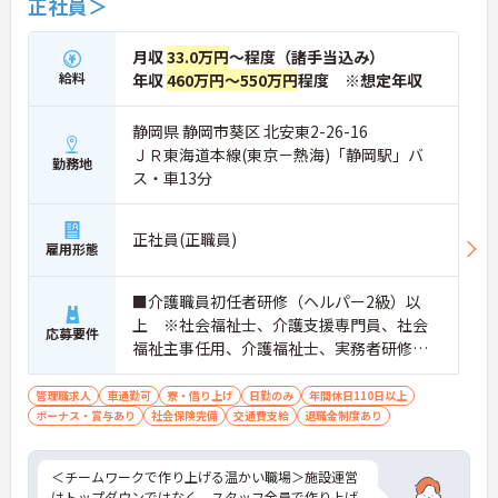
正社員＞
月収
33.0万円
～程度（諸手当込み）
給料
年収
460万円～550万円
程度 ※想定年収
静岡県 静岡市葵区 北安東2-26-16
ＪＲ東海道本線(東京－熱海)「静岡駅」バ
勤務地
ス・車13分
正社員(正職員)
雇用形態
■介護職員初任者研修（ヘルパー2級）以
上 ※社会福祉士、介護支援専門員、社会
応募要件
福祉主事任用、介護福祉士、実務者研修歓
迎 ■管理職、生活相談員、サービス提供責
任者、またはそれらに類する職種での業務
管理職求人
車通勤可
寮・借り上げ
日勤のみ
年間休日110日以上
ボーナス・賞与あり
経験をお持ちの方 ■普通自動車免許（AT
社会保険完備
交通費支給
退職金制度あり
限定可）必須
＜チームワークで作り上げる温かい職場＞施設運営
はトップダウンではなく、スタッフ全員で作り上げ