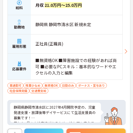
月収
21.0万円～25.0万円
給料
静岡県 静岡市清水区 新規未定
勤務地
正社員(正職員)
雇用形態
■無資格OK ■障害施設での経験があれば尚
可 ■必要なPCスキル：基本的なワードやエ
応募要件
クセルの入力と編集
車通勤可
残業少なめ
無資格OK
日勤のみ
ボーナス・賞与あり
社会保険完備
交通費支給
静岡県静岡市清水区に2027年4月開院予定の、児童
発達支援・放課後等デイサービスにて生活支援員の
募集です！
賞与4ヵ月の支給実績があるため、給与面も安心で
す☆また、託児所があるので、子育て世代の方でも