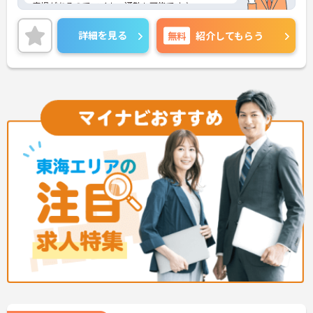
車場があるのでマイカー通勤も可能です♪
年間休日も115日あり、ワークライフバランスを大
切にしたい方にオススメです★
詳細を見る
無料
紹介してもらう
ご興味のある方は、マイナビ介護職までお問い合わ
せください。