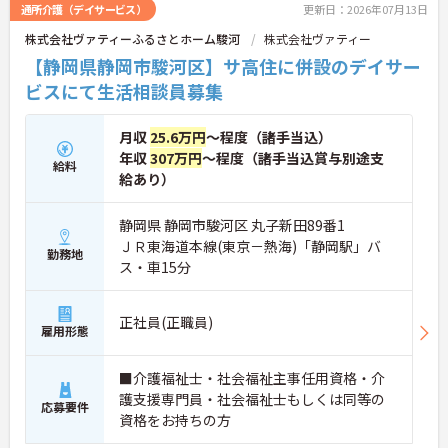
通所介護（デイサービス）
更新日：2026年07月13日
株式会社ヴァティーふるさとホーム駿河
株式会社ヴァティー
【静岡県静岡市駿河区】サ高住に併設のデイサー
ビスにて生活相談員募集
月収
25.6万円
～程度（諸手当込）
年収
307万円
～程度（諸手当込賞与別途支
給料
給あり）
静岡県 静岡市駿河区 丸子新田89番1
ＪＲ東海道本線(東京－熱海)「静岡駅」バ
勤務地
ス・車15分
正社員(正職員)
雇用形態
■介護福祉士・社会福祉主事任用資格・介
護支援専門員・社会福祉士もしくは同等の
応募要件
資格をお持ちの方