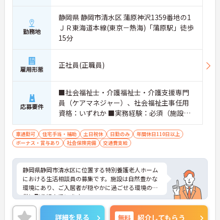
静岡県 静岡市清水区 蒲原神沢1359番地の1
ＪＲ東海道本線(東京－熱海)「蒲原駅」徒歩
勤務地
15分
正社員(正職員)
雇用形態
■社会福祉士・介護福祉士・介護支援専門
員（ケアマネジャー）、社会福祉主事任用
応募要件
資格：いずれか ■実務経験：必須（施設で
の相談員業務：2年以上）
車通勤可
住宅手当・補助
土日祝休
日勤のみ
年間休日110日以上
ボーナス・賞与あり
社会保険完備
交通費支給
静岡県静岡市清水区に位置する特別養護老人ホーム
における生活相談員の募集です。施設は自然豊かな
環境にあり、ご入居者が穏やかに過ごせる環境の提
供に取り組んでいます。
年間休日124日＆土日祝はお休みなので、プライベ
ートを大切にしながらご勤務いただけます。また、
詳細を見る
無料
紹介してもらう