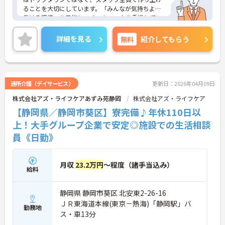
ることを大切にしています。「みんなが気持ちよく
働ける環境」を目指し、チームワークを重視してい
るのが特徴です。裁量が大きく任される部分も多い
ため、アイデアや気配りがダイレクトに施設の雰囲
詳細を見る
無料
紹介してもらう
気を良くし、スタッフの笑顔につながるやりがいを
感じられます。
＜学びを応援！充実の研修と資格手当＞「管理職専
用研修」をはじめ、コンプライアンス研修や職種別
専門研修など、成長を支えるプログラムが豊富で
通所介護（デイサービス）
更新日：2026年04月09日
す。また、資格取得への評価も手厚く、スキルアッ
株式会社アズ・ライフケアあずみ苑静岡
株式会社アズ・ライフケア
プが収入アップにもつながります。
＜プライベートも大切にできる柔軟な働き方＞年間
【静岡県／静岡市葵区】寮完備♪年休110日以
休日は110日以上あり、1時間単位で取得できる有給
上！大手グループ企業で安定◎施設での生活相談
休暇や、最大40日まで積み立てられる積立有給休暇
員《日勤》
など、休みを取りやすい制度が整っています。
月収
23.2万円
～程度（諸手当込み）
給料
静岡県 静岡市葵区 北安東2-26-16
ＪＲ東海道本線(東京－熱海)「静岡駅」バ
勤務地
ス・車13分