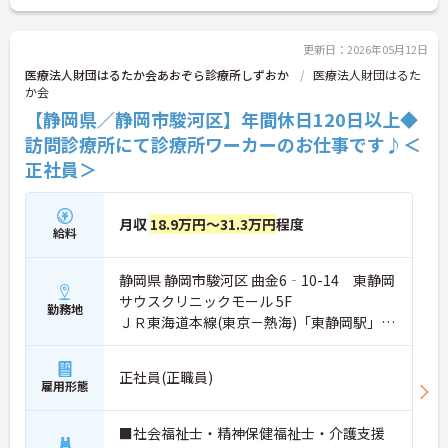
更新日：2026年05月12日
医療法人財団はるたか会あおぞら診療所しずおか
医療法人財団はるた
か会
【静岡県／静岡市駿河区】年間休日120日以上◆
訪問診療所にて診療所ワーカーのお仕事です♪＜
正社員＞
月収
18.9万円～31.3万円
程度
給料
静岡県 静岡市駿河区 曲金6‐10-14 東静岡
サウスクリニックモール 5F
勤務地
ＪＲ東海道本線(東京－熱海)「東静岡駅」徒
歩6分
正社員(正職員)
雇用形態
■社会福祉士・精神保健福祉士・介護支援