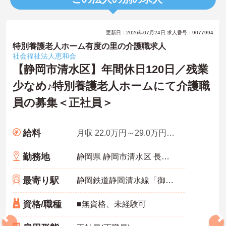
更新日：2026年07月24日 求人番号：9077994
特別養護老人ホーム有度の里の介護職求人
社会福祉法人恵和会
【静岡市清水区】年間休日120日／残業
少なめ♪特別養護老人ホームにて介護職
員の募集＜正社員＞
給料
月収 22.0万円～29.0万円程度※諸手当込
勤務地
静岡県 静岡市清水区 長崎新田311
最寄り駅
静岡鉄道静岡清水線「御門台駅」徒歩16分
資格/職種
■無資格、未経験可