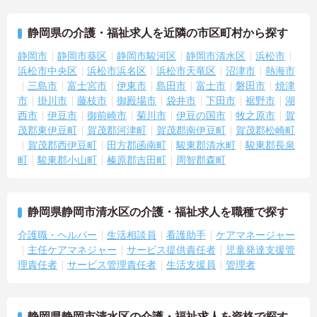
静岡県の介護・福祉求人を近隣の市区町村から探す
静岡市
静岡市葵区
静岡市駿河区
静岡市清水区
浜松市
浜松市中央区
浜松市浜名区
浜松市天竜区
沼津市
熱海市
三島市
富士宮市
伊東市
島田市
富士市
磐田市
焼津
市
掛川市
藤枝市
御殿場市
袋井市
下田市
裾野市
湖
西市
伊豆市
御前崎市
菊川市
伊豆の国市
牧之原市
賀
茂郡東伊豆町
賀茂郡河津町
賀茂郡南伊豆町
賀茂郡松崎町
賀茂郡西伊豆町
田方郡函南町
駿東郡清水町
駿東郡長泉
町
駿東郡小山町
榛原郡吉田町
周智郡森町
静岡県静岡市清水区の介護・福祉求人を職種で探す
介護職・ヘルパー
生活相談員
看護助手
ケアマネージャー
主任ケアマネジャー
サービス提供責任者
児童発達支援管
理責任者
サービス管理責任者
生活支援員
管理者
静岡県静岡市清水区の介護・福祉求人を資格で探す