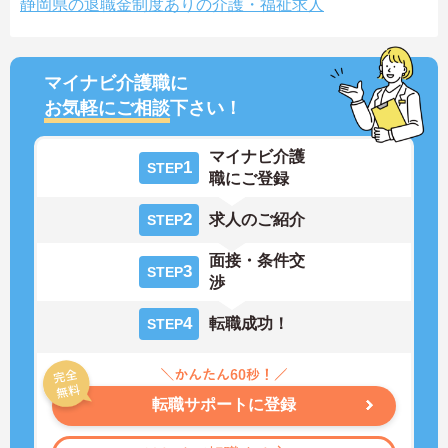
静岡県の退職金制度ありの介護・福祉求人
マイナビ介護職に
お気軽にご相談
下さい！
マイナビ介護
1
STEP
職にご登録
2
求人のご紹介
STEP
面接・条件交
3
STEP
渉
4
転職成功！
STEP
転職サポートに登録