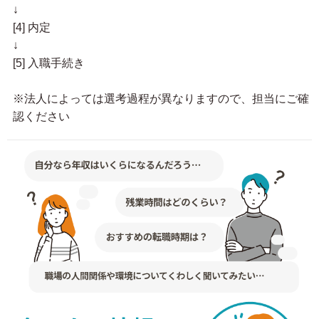
↓
[4] 内定
↓
[5] 入職手続き
※法人によっては選考過程が異なりますので、担当にご確
認ください