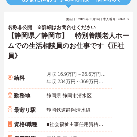
更新日：2026年03月26日 求人番号：694169
名称非公開 ※詳細はお問合せください
【静岡県／静岡市】 特別養護老人ホー
ムでの生活相談員のお仕事です《正社
員》
月収 16.9万円～26.6万円程度（調整・資格手当込）
給料
年収 234万円～369万円程度（賞与2.0ヵ月の場合）
勤務地
静岡県 静岡市清水区
最寄り駅
静岡鉄道静岡清水線
資格/職種
■社会福祉主事任用資格、社会福祉士、介護支援専門員、介護福祉士いずれかの資格 ■実務経験1年以上 ■普通自動車運転免許（AT限定可）