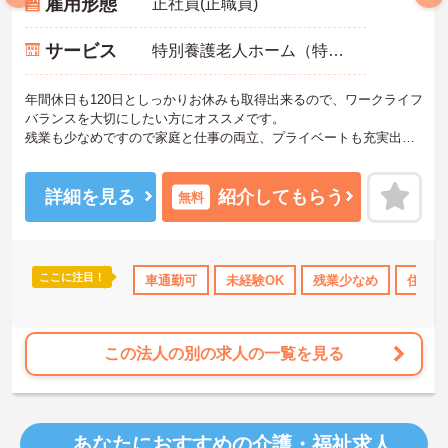
雇用形態
正社員(正職員)
サービス
特別養護老人ホーム（特養）
年間休日も120日としっかりお休みも取得出来るので、ワークライフ
バランスを大切にしたい方にオススメです。
残業も少なめですので家庭と仕事の両立、プライベートも充実出来
ます。
ご興味がある方は是非一度マイナビまでお問合せ下さい。更に詳細
などお伝えします。
詳細を見る
紹介してもらう
無料
ここに注目！
暇取得実績あり
社会保険完備
車通勤可
交通費支給
未経験OK
残業少なめ
住宅手
この法人の別の求人の一覧を見る
あなたにおすすめの介護・福祉求人