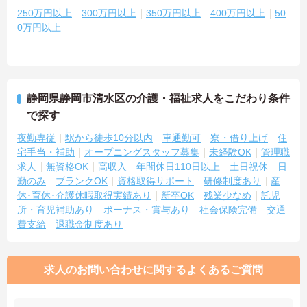
250万円以上
300万円以上
350万円以上
400万円以上
50
0万円以上
静岡県静岡市清水区の介護・福祉求人をこだわり条件
で探す
夜勤専従
駅から徒歩10分以内
車通勤可
寮・借り上げ
住
宅手当・補助
オープニングスタッフ募集
未経験OK
管理職
求人
無資格OK
高収入
年間休日110日以上
土日祝休
日
勤のみ
ブランクOK
資格取得サポート
研修制度あり
産
休･育休･介護休暇取得実績あり
新卒OK
残業少なめ
託児
所・育児補助あり
ボーナス・賞与あり
社会保険完備
交通
費支給
退職金制度あり
求人のお問い合わせに関するよくあるご質問