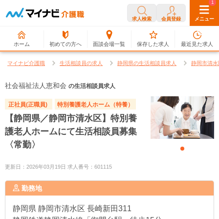
0
1
求人検索
会員登録
メニュー
ホーム
初めての方へ
面談会場一覧
保存した求人
最近見た求人
マイナビ介護職
生活相談員の求人
静岡県の生活相談員求人
静岡市清水
社会福祉法人恵和会
の生活相談員求人
正社員(正職員)
特別養護老人ホーム（特養）
【静岡県／静岡市清水区】特別養
護老人ホームにて生活相談員募集
〈常勤〉
更新日：2026年03月19日 求人番号：601115
勤務地
静岡県
静岡市清水区 長崎新田311