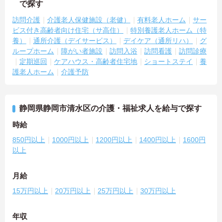
で探す
訪問介護
介護老人保健施設（老健）
有料老人ホーム
サー
ビス付き高齢者向け住宅（サ高住）
特別養護老人ホーム（特
養）
通所介護（デイサービス）
デイケア（通所リハ）
グ
ループホーム
障がい者施設
訪問入浴
訪問看護
訪問診療
定期巡回
ケアハウス・高齢者住宅地
ショートステイ
養
護老人ホーム
介護予防
静岡県静岡市清水区の介護・福祉求人を給与で探す
時給
850円以上
1000円以上
1200円以上
1400円以上
1600円
以上
月給
15万円以上
20万円以上
25万円以上
30万円以上
年収