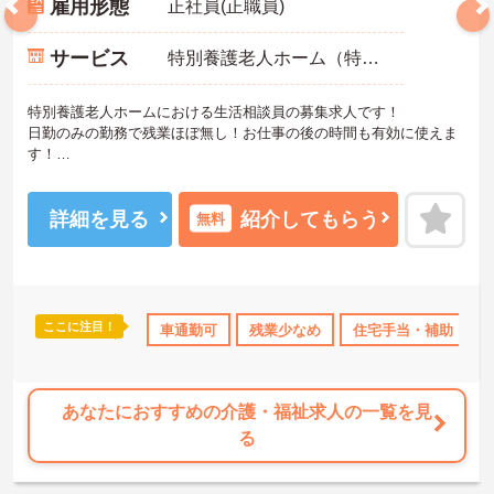
雇用形態
正社員(正職員)
サービス
特別養護老人ホーム（特養）
特別養護老人ホームにおける生活相談員の募集求人です！
日勤のみの勤務で残業ほぼ無し！お仕事の後の時間も有効に使えま
す！
ご興味ある方には、面接のポイントなど、さらに詳細をお話致しま
すのでお気軽にご相談ください。
詳細を見る
紹介してもらう
無料
ここに注目！
上
産休･育休･介護休暇取得実績あり
車通勤可
残業少なめ
高収入
住宅手当・補助
社会保険完備
あなたにおすすめの介護・福祉求人の一覧を見
る