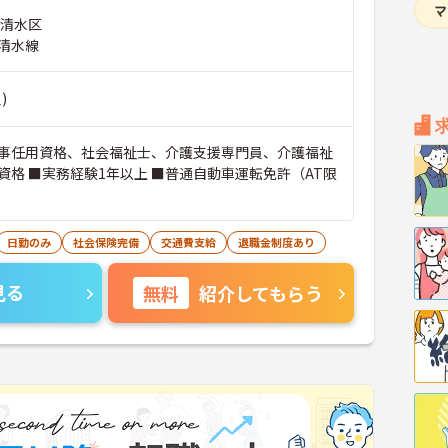
市清水区
清水線
)
事任用資格、社会福祉士、介護支援専門員、介護福祉
資格 ■実務経験1年以上 ■普通自動車運転免許（AT限
日勤のみ
社会保険完備
交通費支給
退職金制度あり
見る
無料
紹介してもらう