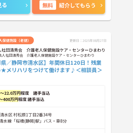
見る
無料
紹介してもらう
人保健施設（老健）
更新日：2025年08月27日
人社団清秀会 介護老人保健施設ケア・センターひまわり
法人社団清秀会 介護老人保健施設ケア・センターひまわり
岡県／静岡市清水区】年間休日120日！残業
め★メリハリをつけて働けます♪＜相談員＞
円～22.0万円
程度 諸手当込
～400万円
程度 諸手当込
清水区 村松原1丁目2番34号
清水線「桜橋(静岡)駅」バス・車8分