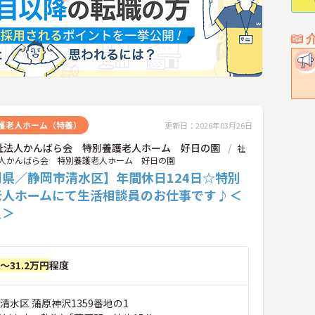
護老人ホーム（特養）
更新日：2026年03月26日
祉法人かんばら会 特別養護老人ホーム 好日の園
社
人かんばら会 特別養護老人ホーム 好日の園
岡県／静岡市清水区】年間休日124日☆特別
老人ホームにて生活相談員のお仕事です♪＜
員＞
円～31.2万円
程度
清水区 蒲原神沢1359番地の1