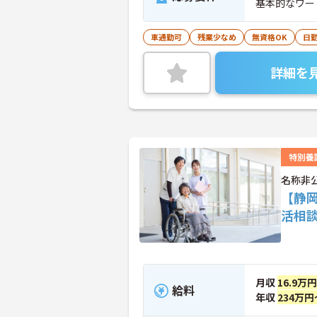
基本的なワー
車通勤可
残業少なめ
無資格OK
日
詳細を
特別養
名称非
【静
活相
月収
16.9万
給料
年収
234万円