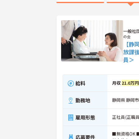
一般社
の会
【静岡
放課
員＞
給料
月収
21.0万
勤務地
静岡県 静岡
雇用形態
正社員(正職員
■無資格OK
応募要件