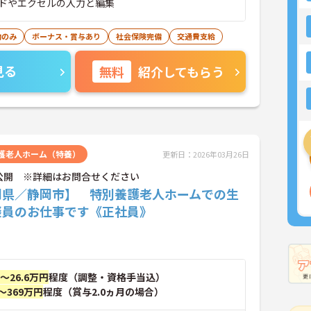
ドやエクセルの入力と編集
勤のみ
ボーナス・賞与あり
社会保険完備
交通費支給
見る
無料
紹介してもらう
護老人ホーム（特養）
更新日：2026年03月26日
公開 ※詳細はお問合せください
岡県／静岡市】 特別養護老人ホームでの生
談員のお仕事です《正社員》
円～26.6万円
程度（調整・資格手当込）
～369万円
程度（賞与2.0ヵ月の場合）