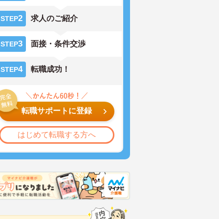
2
求人のご紹介
STEP
3
面接・条件交渉
STEP
4
転職成功！
STEP
転職サポートに登録
はじめて転職する方へ