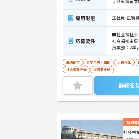
ＪＲ東海道本
雇用形態
正社員(正職員
■社会福祉士
応募要件
社会福祉主事
員業務：2年
車通勤可
住宅手当・補助
土日祝休
社会保険完備
交通費支給
詳細を
特別養
社会福