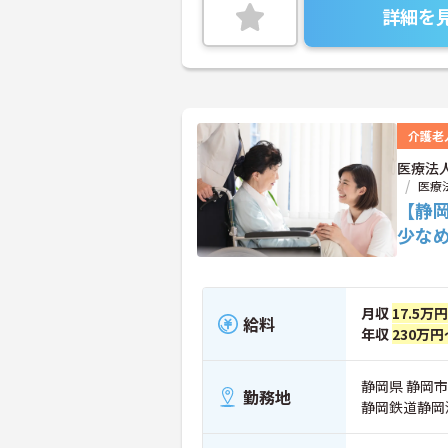
詳細を
介護老
医療法
医療
【静
少な
月収
17.5万
給料
年収
230万円
静岡県 静岡市
勤務地
静岡鉄道静岡