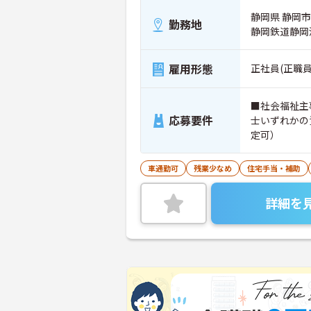
静岡県 静岡
勤務地
静岡鉄道静岡
雇用形態
正社員(正職員
■社会福祉主
応募要件
士いずれかの
定可）
車通勤可
残業少なめ
住宅手当・補助
詳細を