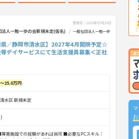
更新日：2026年07月30日
団法人一勉一歩の会新規未定(仮名)
一般社団法人一勉一歩
県／静岡市清水区】2027年4月開院予定☆
後等デイサービスにて生活支援員募集＜正社
円～25.0万円
市清水区 新規未定
マ
お
)
 ■障害施設での経験があれば尚可 ■必要なPCスキル：