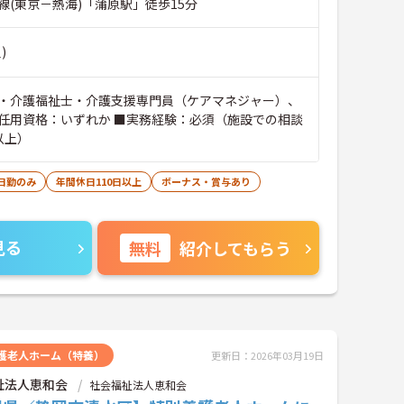
線(東京－熱海)「蒲原駅」徒歩15分
)
・介護福祉士・介護支援専門員（ケアマネジャー）、
任用資格：いずれか ■実務経験：必須（施設での相談
以上）
日勤のみ
年間休日110日以上
ボーナス・賞与あり
見る
無料
紹介してもらう
護老人ホーム（特養）
更新日：2026年03月19日
祉法人恵和会
社会福祉法人恵和会