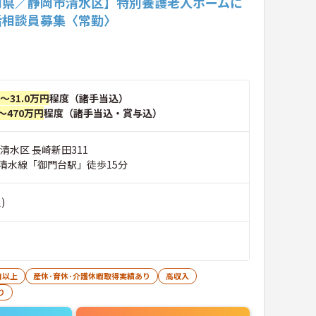
岡県／静岡市清水区】特別養護老人ホームに
活相談員募集〈常勤〉
円～31.0万円
程度（諸手当込）
～470万円
程度（諸手当込・賞与込）
清水区 長崎新田311
清水線「御門台駅」徒歩15分
)
日以上
産休･育休･介護休暇取得実績あり
高収入
り