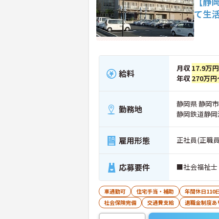
【静
て生
月収
17.9万
給料
年収
270万円
静岡県 静岡市
勤務地
静岡鉄道静岡
雇用形態
正社員(正職員
応募要件
■社会福祉士
車通勤可
住宅手当・補助
年間休日110
社会保険完備
交通費支給
退職金制度あ