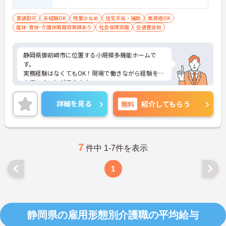
車通勤可
未経験OK
残業少なめ
住宅手当・補助
無資格OK
産休･育休･介護休暇取得実績あり
社会保険完備
交通費支給
静岡県御前崎市に位置する小規模多機能ホームで
す。
実務経験はなくてもOK！現場で働きながら経験を積
んでいくことができます。
マイカー通勤が可能なため、通勤に便利です。
ご興味をお持ちの方はお気軽にお問い合わせくださ
詳細を見る
無料
紹介してもらう
い。
7
件中 1-7件を表示
1
静岡県の雇用形態別介護職の平均給与