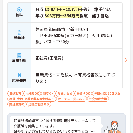
月収
19.9万円～23.7万円
程度 諸手当込
給料
年収
308万円～354万円
程度 諸手当込
静岡県 御前崎市 池新田4094
ＪＲ東海道本線(東京－熱海)「菊川(静岡)
勤務地
駅」バス・車30分
正社員(正職員)
雇用形態
■無資格・未経験可 ＊有資格者歓迎してお
応募要件
ります
車通勤可
未経験OK
新卒OK
残業少なめ
無資格OK
年間休日110日以上
産休･育休･介護休暇取得実績あり
ボーナス・賞与あり
社会保険完備
交通費支給
退職金制度あり
静岡県御前崎市に位置する特別養護老人ホームにて
介護職を募集しています。
研修制度が充実しているため初心者の方でも安心し