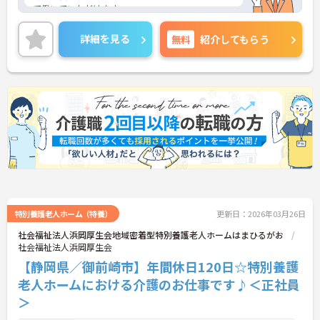
て働いていただけます。
また、持ち上げない介護を実践しており、利用者の
安全と介護者の負担軽減を目指しております。
詳細を見る
無料
紹介してもらう
年間休日125日も嬉しいポイント！ライフワークバ
ランス重視の方にもおすすめです。
ご興味をお持ちの方には詳細の情報や面接のポイン
トをお伝えしますのでお気軽にお問い合わせくださ
いませ。
特別養護老人ホーム（特養）
更新日：2026年03月26日
社会福祉法人浜岡厚生会地域密着型特別養護老人ホームはまひるがお
社会福祉法人浜岡厚生会
【静岡県／御前崎市】年間休日120日☆特別養護
老人ホームにおける介護のお仕事です♪＜正社員
＞