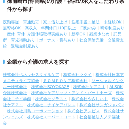
御前崎市(静岡県)の介護・福祉の求人をこだわり条
件から探す
夜勤専従
車通勤可
寮・借り上げ
住宅手当・補助
未経験OK
無資格OK
高収入
年間休日110日以上
日勤のみ
研修制度あり
産休･育休･介護休暇取得実績あり
新卒OK
残業少なめ
託児
所・育児補助あり
ボーナス・賞与あり
社会保険完備
交通費支
給
退職金制度あり
企業から介護の求人を探す
株式会社ベネッセスタイルケア
株式会社ツクイ
株式会社日本ア
メニティライフ協会
ＳＯＭＰＯケア株式会社
ソーシャルインク
ルー株式会社
株式会社SOYOKAZE
株式会社ケア２１
ALSOK
介護株式会社
株式会社ケアリッツ・アンド・パートナーズ
株式
会社ニチイ学館
株式会社ソラスト
株式会社やさしい手
株式会
社ケア２１
株式会社ニチイケアパレス
株式会社サンガジャパン
株式会社川島コーポレーション
株式会社アンビス
株式会社サ
ンウェルズ
株式会社スーパー・コート
社会福祉法人ノテ福祉
会