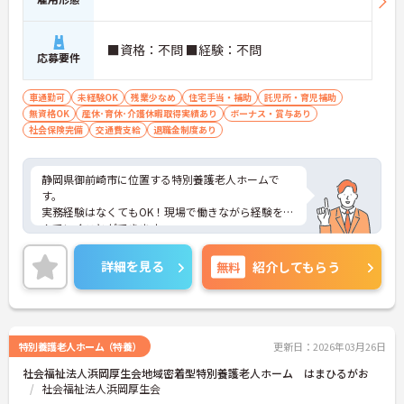
■資格：不問 ■経験：不問
応募要件
車通勤可
未経験OK
残業少なめ
住宅手当・補助
託児所・育児補助
無資格OK
産休･育休･介護休暇取得実績あり
ボーナス・賞与あり
社会保険完備
交通費支給
退職金制度あり
静岡県御前崎市に位置する特別養護老人ホームで
す。
実務経験はなくてもOK！現場で働きながら経験を積
んでいくことができます。
マイカー通勤が可能なため、通勤に便利です。
ご興味をお持ちの方はお気軽にお問い合わせくださ
詳細を見る
無料
紹介してもらう
い。
特別養護老人ホーム（特養）
更新日：2026年03月26日
社会福祉法人浜岡厚生会地域密着型特別養護老人ホーム はまひるがお
社会福祉法人浜岡厚生会