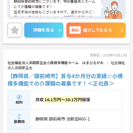
静岡県御前崎市にございます、特別養護老人ホーム
にて介護職の募集です！
住宅手当の支給もございますので、遠方からのご転
職の方も安心できます。また、保育園を完備してい
ますので、子育て中の方も安心してご就業頂けま
す。
詳細を見る
無料
紹介してもらう
ご興味のある方は、マイナビ介護職までお問い合わ
せください。
更新日：2026年03月11日
社会福祉法人浜岡厚生会小規模多機能ホーム はまひるがお
社会福祉
法人浜岡厚生会
【静岡県／御前崎市】賞与4か月分の実績☆小規
模多機能での介護職の募集です！＜正社員＞
月収
16.1万円～30.1万円
程度
給料
静岡県 御前崎市 池新田460-1
勤務地