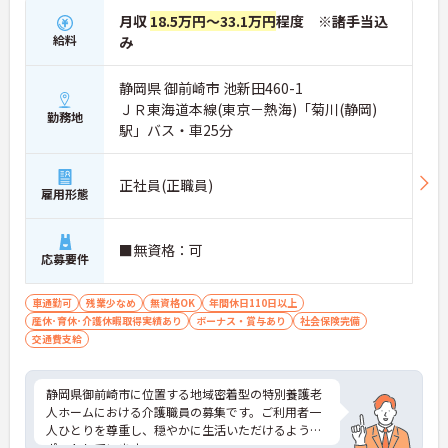
月収
18.5万円～33.1万円
程度 ※諸手当込
給料
み
静岡県 御前崎市 池新田460-1
ＪＲ東海道本線(東京－熱海)「菊川(静岡)
勤務地
駅」バス・車25分
正社員(正職員)
雇用形態
■無資格：可
応募要件
車通勤可
残業少なめ
無資格OK
年間休日110日以上
産休･育休･介護休暇取得実績あり
ボーナス・賞与あり
社会保険完備
交通費支給
静岡県御前崎市に位置する地域密着型の特別養護老
人ホームにおける介護職員の募集です。ご利用者一
人ひとりを尊重し、穏やかに生活いただけるようサ
ポートしています。