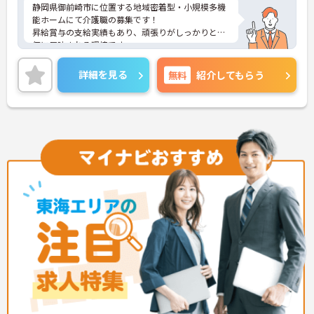
静岡県御前崎市に位置する地域密着型・小規模多機
能ホームにて介護職の募集です！
昇給賞与の支給実績もあり、頑張りがしっかりと評
価に反映される環境です。
ご興味ある方には、面接対策ポイントなど、さらに
詳細をお話しいたしますのでお気軽にご相談くださ
詳細を見る
無料
紹介してもらう
い！