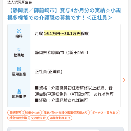
法人浜岡厚生会
【静岡県／御前崎市】賞与4か月分の実績☆小規
模多機能での介護職の募集です！＜正社員＞
月収
16.1万円～30.1万円
程度
給料
静岡県 御前崎市 池新田459-1
勤務地
正社員(正職員)
雇用形態
■資格：介護職員初任者研修以上必須、普
通自動車運転免許（AT限定可）あれば尚可
応募要件
■経験：介護経験あれば尚可
車通勤可
残業少なめ
産休･育休･介護休暇取得実績あり
ボーナス・賞与あり
社会保険完備
交通費支給
退職金制度あり