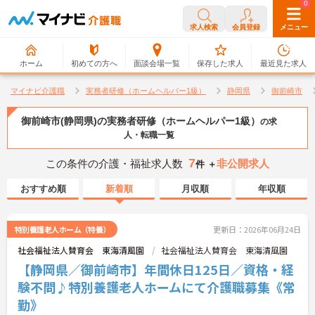
0
0
求人検索
会員登録
メニュー
ホーム
初めての方へ
面談会場一覧
保存した求人
最近見た求人
マイナビ介護職
実務者研修（ホームヘルパー1級）
静岡県
御前崎市
御前崎市(静岡県)の実務者研修（ホームヘルパー1級）
の求
人・転職一覧
7
この条件の介護・福祉求人数
非公開求人
件 ＋
おすすめ順
新着順
月収順
年収順
特別養護老人ホーム（特養）
更新日：2026年06月24日
社会福祉法人賛育会 東海清風園
社会福祉法人賛育会 東海清風園
【静岡県／御前崎市】年間休日125日／資格・経
験不問♪特別養護老人ホームにて介護職募集《常
勤》