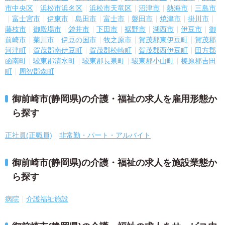
市中央区
浜松市浜名区
浜松市天竜区
沼津市
熱海市
三島市
富士宮市
伊東市
島田市
富士市
磐田市
焼津市
掛川市
藤枝市
御殿場市
袋井市
下田市
裾野市
湖西市
伊豆市
御
前崎市
菊川市
伊豆の国市
牧之原市
賀茂郡東伊豆町
賀茂郡
河津町
賀茂郡南伊豆町
賀茂郡松崎町
賀茂郡西伊豆町
田方郡
函南町
駿東郡清水町
駿東郡長泉町
駿東郡小山町
榛原郡吉田
町
周智郡森町
御前崎市(静岡県)の介護・福祉の求人を雇用形態か
ら探す
正社員(正職員)
非常勤・パート・アルバイト
御前崎市(静岡県)の介護・福祉の求人を施設業態か
ら探す
病院
介護福祉施設