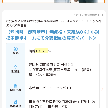
更新日：2026年03月11日
社会福祉法人浜岡厚生会小規模多機能ホーム はまなでしこ
社会福祉
法人浜岡厚生会
【静岡県／御前崎市】無資格・未経験OK♪小規
模多機能ホームにて介護職員の募集＜パート＞
時給
1,097円
～
給料
静岡県 御前崎市 池新田459-1
ＪＲ東海道本線(東京－熱海)「菊川(静岡)
勤務地
駅」バス・車26分
非常勤・パート・アルバイト
雇用形態
■資格：普通自動車運転免許あれば尚可（A
応募要件
T限定可） ■経験：不問