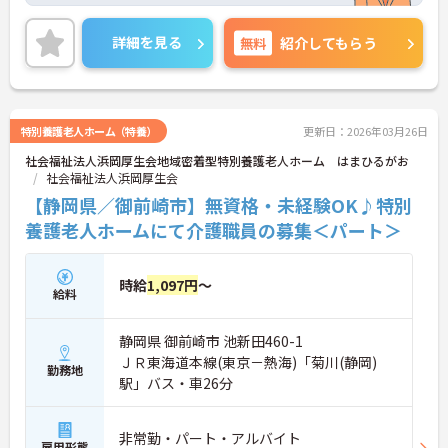
介護資格が無資格の方も歓迎です。年間休日は120
日もあり、プライベートを大切にしながらご勤務い
詳細を見る
無料
紹介してもらう
ただけます。また、マイカー通勤が可能なので、通
勤が苦になりません。
ご興味のある方には、面接対策ポイントなど、さら
に詳細をお話しいたしますのでお気軽にご相談くだ
さい！
特別養護老人ホーム（特養）
更新日：2026年03月26日
社会福祉法人浜岡厚生会地域密着型特別養護老人ホーム はまひるがお
社会福祉法人浜岡厚生会
【静岡県／御前崎市】無資格・未経験OK♪特別
養護老人ホームにて介護職員の募集＜パート＞
時給
1,097円
～
給料
静岡県 御前崎市 池新田460-1
ＪＲ東海道本線(東京－熱海)「菊川(静岡)
勤務地
駅」バス・車26分
非常勤・パート・アルバイト
雇用形態