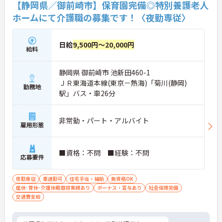
【静岡県／御前崎市】保育園完備◎特別養護老人
ホームにて介護職の募集です！〈夜勤専従〉
日給
9,500円～20,000円
給料
静岡県 御前崎市 池新田460-1
ＪＲ東海道本線(東京－熱海)「菊川(静岡)
勤務地
駅」バス・車26分
非常勤・パート・アルバイト
雇用形態
■資格：不問 ■経験：不問
応募要件
夜勤専従
車通勤可
住宅手当・補助
無資格OK
産休･育休･介護休暇取得実績あり
ボーナス・賞与あり
社会保険完備
交通費支給