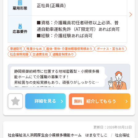
正社員(正職員)
雇用形態
■資格：介護職員初任者研修以上必須、普
通自動車運転免許（AT限定可）あれば尚可
応募要件
■経験：介護経験あれば尚可
車通勤可
残業少なめ
産休･育休･介護休暇取得実績あり
ボーナス・賞与あり
社会保険完備
交通費支給
退職金制度あり
静岡県御前崎市に位置する地域密着型・小規模多機
能ホームにて介護職の募集です！
昇給賞与の支給実績もあり、頑張りがしっかりと評
価に反映される環境です。
ご興味ある方には、面接対策ポイントなど、さらに
詳細をお話しいたしますのでお気軽にご相談くださ
詳細を見る
無料
紹介してもらう
い！
更新日：2026年03月11日
社会福祉法人浜岡厚生会小規模多機能ホーム はまなでしこ
社会福祉