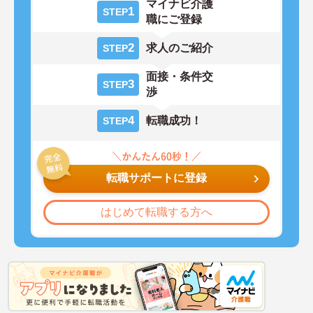
マイナビ介護
1
STEP
職にご登録
2
求人のご紹介
STEP
面接・条件交
3
STEP
渉
4
転職成功！
STEP
転職サポートに登録
はじめて転職する方へ