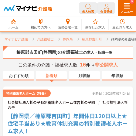
0
0
求人検索
会員登録
メニュー
ホーム
初めての方へ
面談会場一覧
保存した求人
最近見た求人
マイナビ介護職
介護福祉士
静岡県
榛原郡吉田町
静岡県の介護福
榛原郡吉田町(静岡県)の介護福祉士
の求人・転職一覧
16
この条件の介護・福祉求人数
非公開求人
件 ＋
おすすめ順
新着順
月収順
年収順
特別養護老人ホーム（特養）
更新日：2026年07月24日
社会福祉法人杉の子特別養護老人ホーム住吉杉の子園
社会福祉法人杉
の子
【静岡県／榛原郡吉田町】年間休日120日以上★
住宅手当あり★教育体制充実の特別養護老人ホー
ム求人！