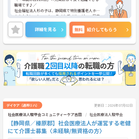
職場です♪／
社会福祉法人杉の子は、静岡県で特別養護老人ホー
ムを中心に、ショートステイやデイサービス、居宅
介護支援事業所、地域包括支援センターなど幅広い
高齢者福祉事業を展開している法人です。施設での
詳細を見る
無料
紹介してもらう
介護だけでなく、相談支援や在宅サービスとも連携
しながら地域に根差した支援を行っている点が特徴
です。住吉杉の子園では、多職種と協力しながら利
用者様の日常生活を支え、介護職として幅広い経験
を積める環境があります。また、未経験の方も安心
してスタートできる教育体制や資格取得支援制度が
整っており、成長をしっかりサポート。「年間休日
120日」に加え、住宅手当や各種休暇制度など福利
厚生も充実しているため、長く安定して働きたい方
におすすめの職場です。
■ 「年間休日120日」でしっかり休める♪
仕事とプライベートの両立を大切にできる環境で
デイケア（通所リハ）
更新日：2026年07月02日
す。
社会医療法人駿甲会コミュニティーケア吉田
社会医療法人駿甲会
・「年間休日120日」のゆとりある勤務体制
【静岡県／榛原郡】社会医療法人が運営する老健
・育児休暇・介護休暇など各種休暇制度あり
・有給休暇も取得しやすい環境
にて介護士募集〈未経験/無資格の方〉
・ライフイベントに合わせて働きやすい職場
→ 無理なく働きながら、長期的なキャリア形成を目