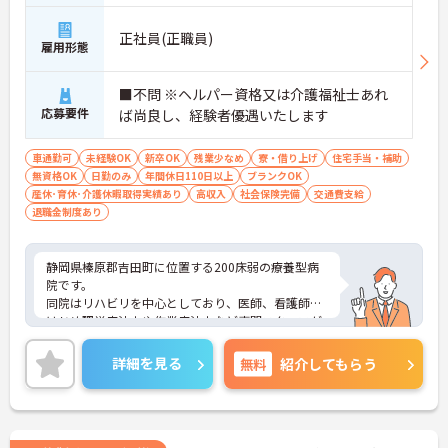
ス・車20分
正社員(正職員)
雇用形態
■不問 ※ヘルパー資格又は介護福祉士あれ
応募要件
ば尚良し、経験者優遇いたします
車通勤可
未経験OK
新卒OK
残業少なめ
寮・借り上げ
住宅手当・補助
無資格OK
日勤のみ
年間休日110日以上
ブランクOK
産休･育休･介護休暇取得実績あり
高収入
社会保険完備
交通費支給
退職金制度あり
静岡県榛原郡吉田町に位置する200床弱の療養型病
院です。
同院はリハビリを中心としており、医師、看護師を
はじめ理学療法士や作業療法士など専門スタッフが
連携して地域の医療・福祉に貢献しています。
充実した福利厚生が整っており、働きやすい環境で
詳細を見る
無料
紹介してもらう
す。
ご興味ある方には、面接対策ポイントなど、さらに
詳細をお話しいたしますのでお気軽にご相談くださ
い。