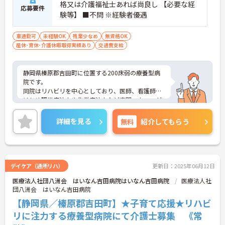
格又は介護福祉士あれば尚良し 【必要な経
応募要件
験等】 ■不問 ※経験者優遇
車通勤可
未経験OK
残業少なめ
無資格OK
産休･育休･介護休暇取得実績あり
交通費支給
静岡県榛原郡吉田町に位置する200床弱の療養型病
院です。
同院はリハビリを中心としており、医師、看護師を
はじめ理学療法士や作業療法士など専門スタッフが
連携して地域の医療・福祉に貢献しています。
充実した福利厚生が整っており、働きやすい環境で
詳細を見る
無料
紹介してもらう
す。
ご興味ある方には、面接対策ポイントなど、さらに
詳細をお話しいたしますのでお気軽にご相談くださ
い。
デイケア（通所リハ）
更新日：2025年06月12日
医療法人社団八洲会 はいなん吉田病院はいなん吉田病院
医療法人社
団八洲会 はいなん吉田病院
【静岡県／榛原郡吉田町】★子育て応援★リハビ
リに注力する療養型病院にて介護士募集 《常