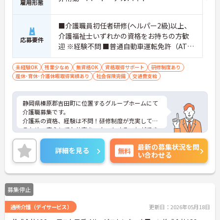
雇用形態
■介護職員初任者研修(ヘルパー2級)以上、
介護福祉士いずれかの資格をお持ちの方歓
応募要件
迎 ※経験不問 ■普通自動車運転免許（AT限
定可）※運転が可能な方
未経験OK
残業少なめ
無資格OK
資格取得サポート
研修制度あり
産休･育休･介護休暇取得実績あり
社会保険完備
交通費支給
静岡県榛原郡吉田町に位置するグループホームにて
介護職募集です。
介護系の資格、経験は不問！研修制度が充実してい
るため、安心してお仕事をスタートすることができ
ます。
最新の募集状況を問
週3日～のご勤務ですのでご家庭やプライベートと
詳細を見る
無料
い合わせる
の両立もしやすいです。
ご興味のある方には、面接対策ポイントなど、さら
に詳細をお話いたしますので、お気軽にご相談くだ
さい。
募集停止
通所介護（デイサービス）
更新日：2026年05月18日