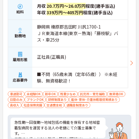
指せます！
月収
20.7万円～26.0万円
程度(諸手当込)
給料
年収
339万円～405万円
程度(諸手当込)
■ 未経験から介護のプロを目指せる！
静岡県 榛原郡吉田町 川尻1700-1
教育体制が充実しているため、介護未経験の方も安
ＪＲ東海道本線(東京－熱海)「藤枝駅」バ
心です。
勤務地
・マンツーマンで学べる指導体制
ス・車25分
・段階的に知識や技術を習得できる研修制度
・資格取得支援制度あり
・経験に応じた成長サポートを実施
正社員(正職員)
雇用形態
→ 「これから介護を学びたい」という方にもおすす
めです♪
■不問（65歳未満（定年65歳）） ※未経
■ 福利厚生充実♪生活面もしっかりサポート
応募要件
験、無資格歓迎！
安心して働き続けられる制度が整っています。
車通勤可
未経験OK
新卒OK
残業少なめ
託児所・育児補助
無資格OK
・住宅手当や扶養手当を支給
日勤のみ
ブランクOK
研修制度あり
産休･育休･介護休暇取得実績あり
・各種社会保険完備
高収入
社会保険完備
交通費支給
退職金制度あり
・長期勤続者向けの表彰制度あり
・長く働く職員を大切にする風土
→ 将来を見据えて安定して勤務できる環境です！
急性期～回復期～地域包括の機能を保有する地域密
着型病院を運営する法人の老健にて介護士募集で
■ 地域とのつながりを感じられる介護職♪
す。
子育て支援の体制や職場の理解が理解がしっかりし