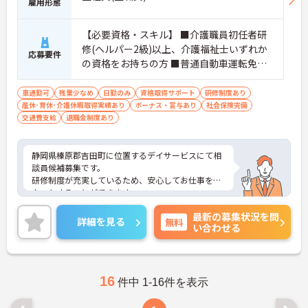
雇用形態
【必要資格・スキル】 ■介護職員初任者研
修(ヘルパー2級)以上、介護福祉士いずれか
応募要件
の資格をお持ちの方 ■普通自動車運転免許
（AT限定可）
車通勤可
残業少なめ
日勤のみ
資格取得サポート
研修制度あり
産休･育休･介護休暇取得実績あり
ボーナス・賞与あり
社会保険完備
交通費支給
退職金制度あり
静岡県榛原郡吉田町に位置するデイサービスにて相
談員候補募集です。
研修制度が充実しているため、安心してお仕事をス
タートすることができます。
ご興味のある方には、面接対策ポイントなど、さら
最新の募集状況を問
に詳細をお話いたしますので、お気軽にご相談くだ
詳細を見る
無料
い合わせる
さい。
16
件中 1-16件を表示