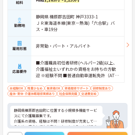
給料
静岡県 榛原郡吉田町 神戸3333-1
ＪＲ東海道本線(東京－熱海)「六合駅」バ
勤務地
ス・車19分
非常勤・パート・アルバイト
雇用形態
■介護職員初任者研修(ヘルパー2級)以上、
介護福祉士いずれかの資格をお持ちの方歓
応募要件
迎 ※経験不問 ■普通自動車運転免許（AT限
定可）※運転が可能な方
未経験OK
残業少なめ
無資格OK
資格取得サポート
研修制度あり
産休･育休･介護休暇取得実績あり
社会保険完備
交通費支給
静岡県榛原郡吉田町に位置する小規模多機能サービ
スにて介護職募集です。
介護系の資格、経験は不問！研修制度が充実してい
るため、安心してお仕事をスタートすることができ
ます。