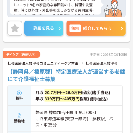
1ユニット9名の家庭的な雰囲気の中、料理や洗濯
物、時には外食・外出等を楽しみながら共同生活を
サポートしていきます。ＩＣＴ機器・ＡＩも導入さ
れ、業務効率化にも力を入れています。介護系の資
格や経験が無い方もチャレンジいただけます。ご興
詳細を見る
無料
紹介してもらう
味のある方には、面接対策ポイントなど、さらに詳
細をお話ししますのでお気軽にご相談ください！
デイケア（通所リハ）
更新日：2026年02月05日
社会医療法人駿甲会コミュニティーケア吉田
社会医療法人駿甲会
【静岡県／榛原郡】特定医療法人が運営する老健
にて介護福祉士募集
月収
20.7万円～26.0万円
程度(諸手当込)
給料
年収
339万円～405万円
程度(諸手当込)
静岡県 榛原郡吉田町 川尻1700-1
ＪＲ東海道本線(東京－熱海)「藤枝駅」バ
勤務地
ス・車25分