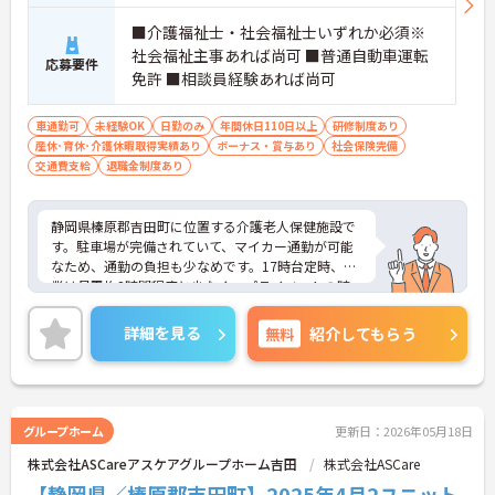
■介護福祉士・社会福祉士いずれか必須※
社会福祉主事あれば尚可 ■普通自動車運転
応募要件
免許 ■相談員経験あれば尚可
車通勤可
未経験OK
日勤のみ
年間休日110日以上
研修制度あり
産休･育休･介護休暇取得実績あり
ボーナス・賞与あり
社会保険完備
交通費支給
退職金制度あり
静岡県榛原郡吉田町に位置する介護老人保健施設で
す。駐車場が完備されていて、マイカー通勤が可能
なため、通勤の負担も少なめです。17時台定時、残
業は月平均2時間程度と少なく、プライベートの時
間も確保しやすいです。
ご興味をお持ちの方には、詳細の情報や面接のポイ
詳細を見る
無料
紹介してもらう
ントをお伝えしますのでお気軽にお問い合わせくだ
さい。
グループホーム
更新日：2026年05月18日
株式会社ASCareアスケアグループホーム吉田
株式会社ASCare
【静岡県／榛原郡吉田町】2025年4月2ユニット