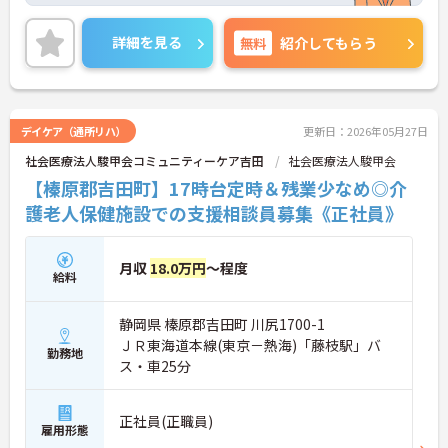
施設内だけではない幅広い高齢者支援に関われま
ており、長く勤めたい方にオススメです♪
す。
ご興味ある方には、面接対策ポイントなど、さらに
・地域包括支援センターを併設
詳細を見る
無料
紹介してもらう
詳細をお話しいたしますのでお気軽にご相談くださ
・居宅介護支援事業所との連携あり
い。
・地域住民やボランティアとの交流機会あり
・地域福祉を支えるやりがいを実感
→ 利用者様一人ひとりに寄り添った支援を大切にし
ています！
デイケア（通所リハ）
更新日：2026年05月27日
社会医療法人駿甲会コミュニティーケア吉田
社会医療法人駿甲会
【榛原郡吉田町】17時台定時＆残業少なめ◎介
護老人保健施設での支援相談員募集《正社員》
月収
18.0万円
～程度
給料
静岡県 榛原郡吉田町 川尻1700-1
ＪＲ東海道本線(東京－熱海)「藤枝駅」バ
勤務地
ス・車25分
正社員(正職員)
雇用形態