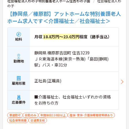
社会福祉法人杉の子特別養護老人ホーム住吉杉の子園
社会福祉法人杉
の子
【静岡県／榛原郡】アットホームな特別養護老人
ホーム求人です＜介護福祉士／社会福祉士＞
月収
18.8万円～23.0万円
程度（諸手当込）
給料
静岡県 榛原郡吉田町 住吉3239
ＪＲ東海道本線(東京－熱海)「島田(静岡)
勤務地
駅」バス・車31分
正社員(正職員)
雇用形態
■介護福祉士、社会福祉士いずれかの資格
応募要件
をお持ちの方
車通勤可
日勤のみ
年間休日110日以上
産休･育休･介護休暇取得実績あり
社会保険完備
交通費支給