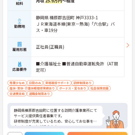
月収
25.9万円
～程度
給料
静岡県 榛原郡吉田町 神戸3333-1
ＪＲ東海道本線(東京－熱海)「六合駅」バ
勤務地
ス・車19分
正社員(正職員)
雇用形態
■介護福祉士 ■普通自動車運転免許（AT限
応募要件
定可）
残業少なめ
日勤のみ
資格取得サポート
研修制度あり
産休･育休･介護休暇取得実績あり
ボーナス・賞与あり
社会保険完備
交通費支給
退職金制度あり
静岡県榛原郡吉田町に位置する訪問介護事業所にて
サービス提供責任者募集です。
研修制度が充実しているため、安心してお仕事をス
タートすることができます。
完全週休2日制＆日勤帯のみのご勤務ですのでご家