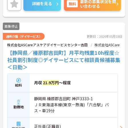
最新の募集状況を問
庭やプライベートとの両立もしやすいです。
詳細を見る
無料
い合わせる
ご興味のある方には、面接対策ポイントなど、さら
に詳細をお話いたしますので、お気軽にご相談くだ
さい。
募集停止
通所介護（デイサービス）
更新日：2026年05月18日
株式会社ASCareアスケアデイサービスセンター吉田
株式会社ASCare
【静岡県／榛原郡吉田町】月平均残業10h程度☆
社員割引制度◎デイサービスにて相談員候補募集
＜日勤＞
月収
21.9万円
～程度
給料
静岡県 榛原郡吉田町 神戸3333-1
ＪＲ東海道本線(東京－熱海)「六合駅」バ
勤務地
ス・車19分
正社員(正職員)