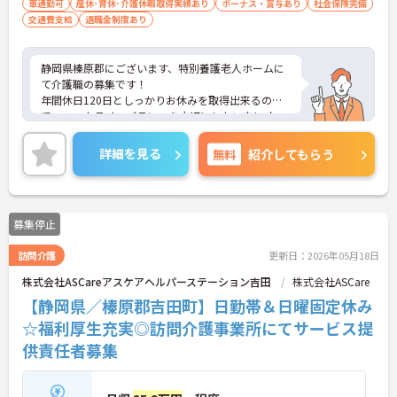
車通勤可
産休･育休･介護休暇取得実績あり
ボーナス・賞与あり
社会保険完備
交通費支給
退職金制度あり
静岡県榛原郡にございます、特別養護老人ホームに
て介護職の募集です！
年間休日120日としっかりお休みを取得出来るの
で、ワークライフバランスを大切にしたい方にオス
スメです♪
賞与・昇給あり！頑張りをしっかりと評価している
詳細を見る
無料
紹介してもらう
ので、モチベーションを保ちやすい環境です★
ご興味のある方は、マイナビ介護職までお問い合わ
せください。
募集停止
訪問介護
更新日：2026年05月18日
株式会社ASCareアスケアヘルパーステーション吉田
株式会社ASCare
【静岡県／榛原郡吉田町】日勤帯＆日曜固定休み
☆福利厚生充実◎訪問介護事業所にてサービス提
供責任者募集