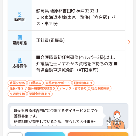
静岡県 榛原郡吉田町 神戸3333-1
ＪＲ東海道本線(東京－熱海)「六合駅」バ
勤務地
ス・車19分
正社員(正職員)
雇用形態
■介護職員初任者研修(ヘルパー2級)以上、
介護福祉士いずれかの資格をお持ちの方 ■
応募要件
普通自動車運転免許（AT限定可）
残業少なめ
日勤のみ
資格取得サポート
研修制度あり
産休･育休･介護休暇取得実績あり
ボーナス・賞与あり
社会保険完備
交通費支給
退職金制度あり
静岡県榛原郡吉田町に位置するデイサービスにて介
護職募集です。
研修制度が充実しているため、安心してお仕事をス
タートすることができます。
完全週休2日制＆日勤帯のみのご勤務ですのでご家