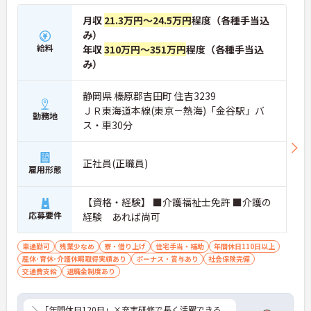
月収
21.3万円～24.5万円
程度（各種手当込
み）
給料
年収
310万円～351万円
程度（各種手当込
み）
静岡県 榛原郡吉田町 住吉3239
ＪＲ東海道本線(東京－熱海)「金谷駅」バ
勤務地
ス・車30分
正社員(正職員)
雇用形態
【資格・経験】 ■介護福祉士免許 ■介護の
応募要件
経験 あれば尚可
車通勤可
残業少なめ
寮・借り上げ
住宅手当・補助
年間休日110日以上
産休･育休･介護休暇取得実績あり
ボーナス・賞与あり
社会保険完備
交通費支給
退職金制度あり
＼「年間休日120日」×充実研修で長く活躍できる