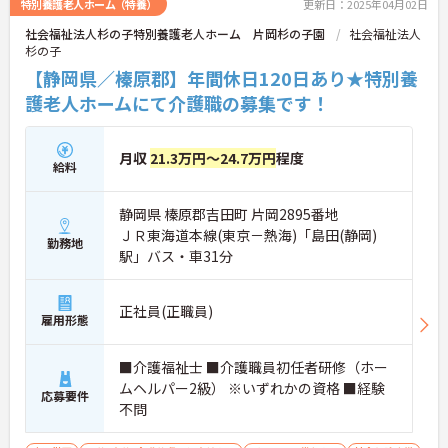
特別養護老人ホーム（特養）
更新日：2025年04月02日
社会福祉法人杉の子特別養護老人ホーム 片岡杉の子園
社会福祉法人
杉の子
【静岡県／榛原郡】年間休日120日あり★特別養
護老人ホームにて介護職の募集です！
月収
21.3万円～24.7万円
程度
給料
静岡県 榛原郡吉田町 片岡2895番地
ＪＲ東海道本線(東京－熱海)「島田(静岡)
勤務地
駅」バス・車31分
正社員(正職員)
雇用形態
■介護福祉士 ■介護職員初任者研修（ホー
ムヘルパー2級） ※いずれかの資格 ■経験
応募要件
不問