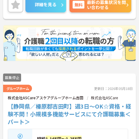
最新の募集状況を問
庭やプライベートとの両立もしやすいです。
詳細を見る
無料
い合わせる
ご興味のある方には、面接対策ポイントなど、さら
に詳細をお話いたしますので、お気軽にご相談くだ
さい。
募集停止
グループホーム
更新日：2026年05月18日
株式会社ASCareアスケアグループホーム吉田
株式会社ASCare
【静岡県／榛原郡吉田町】週3日～OK☆資格・経
験不問！小規模多機能サービスにて介護職募集＜
パート＞
時給
1,165円～1,255円