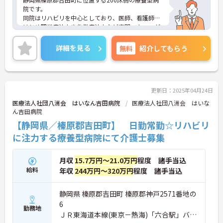
院です。
同院はリハビリを中心としており、医師、看護師を
はじめ理学療法士や作業療法士など専門スタッフが
連携して地域の医療・福祉に貢献しています。
充実した福利厚生が整っており、働きやすい環境で
詳細を見る
無料
紹介してもらう
す。
ご興味ある方には、面接対策ポイントなど、さらに
詳細をお話しいたしますのでお気軽にご相談くださ
い。
更新日：2025年04月24日
医療法人社団八洲会 はいなん吉田病院
医療法人社団八洲会 はいな
ん吉田病院
【静岡県／榛原郡吉田町】 日勤常勤☆リハビリ
に注力する療養型病院にて介護士募集
月収
15.7万円～21.0万円
程度 諸手当込
給料
年収
244万円～320万円
程度 諸手当込
静岡県 榛原郡吉田町 榛原郡神戸2571番地の
6
勤務地
ＪＲ東海道本線(東京－熱海)「六合駅」バ