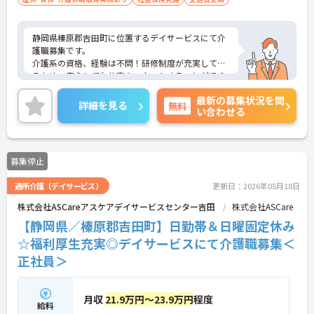
静岡県榛原郡吉田町に位置するデイサービスにて介
護職募集です。
介護系の資格、経験は不問！研修制度が充実してい
るため、安心してお仕事をスタートすることができ
ます。
最新の募集状況を問
週3日～、日勤帯のみのご勤務ですのでご家庭やプ
詳細を見る
無料
い合わせる
ライベートとの両立もしやすいです。
ご興味のある方には、面接対策ポイントなど、さら
に詳細をお話いたしますので、お気軽にご相談くだ
さい。
募集停止
通所介護（デイサービス）
更新日：2026年05月18日
株式会社ASCareアスケアデイサービスセンター吉田
株式会社ASCare
【静岡県／榛原郡吉田町】日勤帯＆日曜固定休み
☆福利厚生充実◎デイサービスにて介護職募集＜
正社員＞
月収
21.9万円～23.9万円
程度
給料