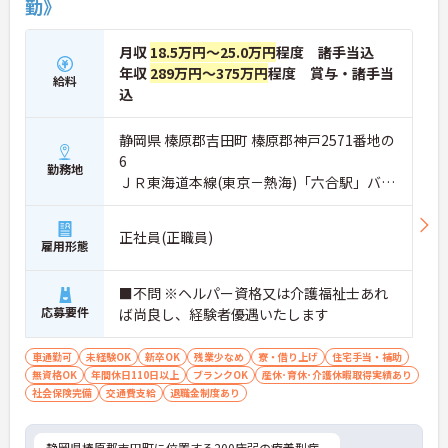
勤》
月収
18.5万円～25.0万円
程度 諸手当込
年収
289万円～375万円
程度 賞与・諸手当
給料
込
静岡県 榛原郡吉田町 榛原郡神戸2571番地の
6
勤務地
ＪＲ東海道本線(東京－熱海)「六合駅」バ
ス・車20分
正社員(正職員)
雇用形態
■不問 ※ヘルパー資格又は介護福祉士あれ
応募要件
ば尚良し、経験者優遇いたします
車通勤可
未経験OK
新卒OK
残業少なめ
寮・借り上げ
住宅手当・補助
無資格OK
年間休日110日以上
ブランクOK
産休･育休･介護休暇取得実績あり
社会保険完備
交通費支給
退職金制度あり
静岡県榛原郡吉田町に位置する200床弱の療養型病