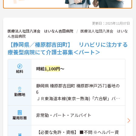
更新日：2025年11月07日
医療法人社団八洲会 はいなん吉田病院
医療法人社団八洲会 はいな
ん吉田病院
【静岡県／榛原郡吉田町】 リハビリに注力する
療養型病院にて介護士募集＜パート＞
時給
1,100円
～
給料
静岡県 榛原郡吉田町 榛原郡神戸2571番地の
6
勤務地
ＪＲ東海道本線(東京－熱海)「六合駅」バ
ス・車20分
非常勤・パート・アルバイト
雇用形態
【必要な免許・資格】 ■不問 ※ヘルパー資