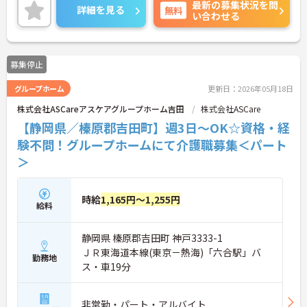
最新の募集状況を問
週3日～のご勤務ですのでご家庭やプライベートと
詳細を見る
無料
い合わせる
の両立もしやすいです。
ご興味のある方には、面接対策ポイントなど、さら
に詳細をお話いたしますので、お気軽にご相談くだ
さい。
募集停止
グループホーム
更新日：2026年05月18日
株式会社ASCareアスケアグループホーム吉田
株式会社ASCare
【静岡県／榛原郡吉田町】週3日～OK☆資格・経
験不問！グループホームにて介護職募集＜パート
＞
時給
1,165円～1,255円
給料
静岡県 榛原郡吉田町 神戸3333-1
ＪＲ東海道本線(東京－熱海)「六合駅」バ
勤務地
ス・車19分
非常勤・パート・アルバイト