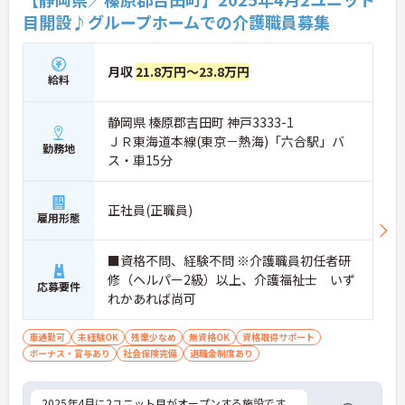
目開設♪グループホームでの介護職員募集
月収
21.8万円～23.8万円
給料
静岡県 榛原郡吉田町 神戸3333-1
ＪＲ東海道本線(東京－熱海)「六合駅」バ
勤務地
ス・車15分
正社員(正職員)
雇用形態
■資格不問、経験不問 ※介護職員初任者研
修（ヘルパー2級）以上、介護福祉士 いず
応募要件
れかあれば尚可
車通勤可
未経験OK
残業少なめ
無資格OK
資格取得サポート
ボーナス・賞与あり
社会保険完備
退職金制度あり
2025年4月に2ユニット目がオープンする施設です。