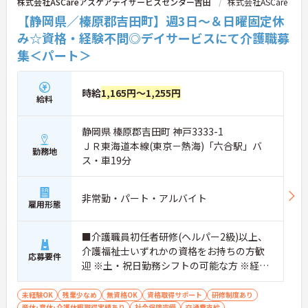
株式会社ASCareアスケアデイサービスセンター吉田
株式会社ASCare
【静岡県／榛原郡吉田町】週3日～＆日曜固定休
み☆資格・経験不問◎デイサービスにて介護職募
集＜パート＞
時給
1,165円～1,255円
給料
静岡県 榛原郡吉田町 神戸3333-1
ＪＲ東海道本線(東京－熱海)「六合駅」バ
勤務地
ス・車19分
非常勤・パート・アルバイト
雇用形態
■介護職員初任者研修(ヘルパー2級)以上、
介護福祉士いずれかの資格をお持ちの方歓
応募要件
迎 ※土・祝日勤務シフトの可能な方 ※経験
不問 ■普通自動車運転免許（AT限定可）※
運転が可能な方
未経験OK
残業少なめ
無資格OK
資格取得サポート
研修制度あり
産休･育休･介護休暇取得実績あり
社会保険完備
交通費支給