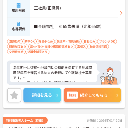
正社員(正職員)
雇用形態
■介護福祉士 ※65歳未満（定年65歳）
応募要件
車通勤可
新卒OK
残業少なめ
託児所・育児補助
日勤のみ
ブランクOK
研修制度あり
産休･育休･介護休暇取得実績あり
高収入
社会保険完備
交通費支給
退職金制度あり
急性期～回復期～地域包括の機能を保有する地域密
着型病院を運営する法人の老健にて介護福祉士募集
です。
子育て支援の体制や職場の理解が理解がしっかりし
ており、長く勤めたい方にオススメです♪
ご興味ある方には、面接対策ポイントなど、さらに
詳細を見る
無料
紹介してもらう
詳細をお話しいたしますのでお気軽にご相談くださ
い。
特別養護老人ホーム（特養）
更新日：2026年01月20日