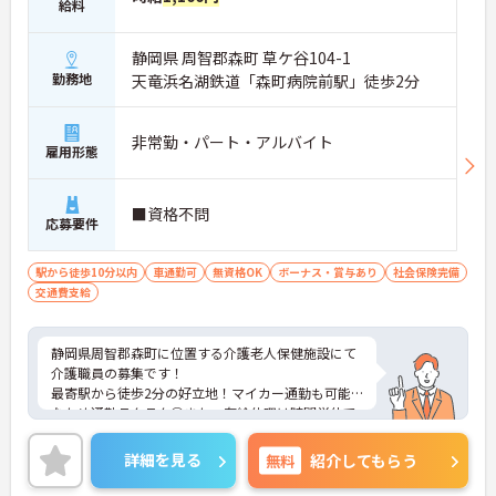
給料
静岡県 周智郡森町 草ケ谷104-1
勤務地
天竜浜名湖鉄道「森町病院前駅」徒歩2分
非常勤・パート・アルバイト
雇用形態
■資格不問
応募要件
駅から徒歩10分以内
車通勤可
無資格OK
ボーナス・賞与あり
社会保険完備
交通費支給
静岡県周智郡森町に位置する介護老人保健施設にて
介護職員の募集です！
最寄駅から徒歩2分の好立地！マイカー通勤も可能
なため通勤ラクラク◎また、有給休暇は時間単位で
の取得が可能でご家庭やプライベートと両立できる
環境です♪
詳細を見る
無料
紹介してもらう
ご興味のある方には、面接対策ポイントなど、さら
に詳細をご案内しますのでお気軽にご相談くださ