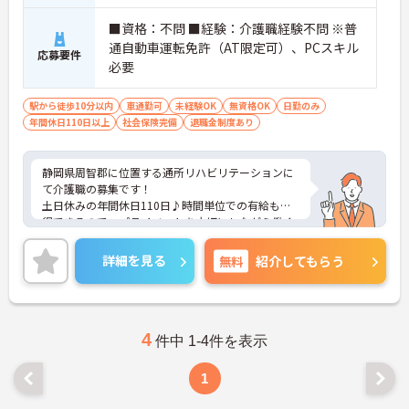
■資格：不問 ■経験：介護職経験不問 ※普
通自動車運転免許（AT限定可）、PCスキル
応募要件
必要
駅から徒歩10分以内
車通勤可
未経験OK
無資格OK
日勤のみ
年間休日110日以上
社会保険完備
退職金制度あり
静岡県周智郡に位置する通所リハビリテーションに
て介護職の募集です！
土日休みの年間休日110日♪時間単位での有給も取
得できるので、プライベートを大切にしながら働く
ことができる環境です。
ご興味ある方には、面接対策ポイントなど、さらに
詳細を見る
無料
紹介してもらう
詳細をお話しいたしますのでお気軽にご相談くださ
い！
4
件中 1-4件を表示
1