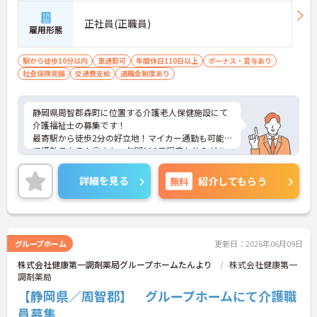
正社員(正職員)
雇用形態
駅から徒歩10分以内
車通勤可
年間休日110日以上
ボーナス・賞与あり
社会保険完備
交通費支給
退職金制度あり
静岡県周智郡森町に位置する介護老人保健施設にて
介護福祉士の募集です！
最寄駅から徒歩2分の好立地！マイカー通勤も可能
で通勤ラクラク◎また、年間110日程度お休みがあ
り、ご家庭やプライベートと両立できる環境です♪
ご興味のある方には、面接対策ポイントなど、さら
詳細を見る
無料
紹介してもらう
に詳細をご案内しますのでお気軽にご相談くださ
い！
グループホーム
更新日：2026年06月09日
株式会社健康第一調剤薬局グループホームたんより
株式会社健康第一
調剤薬局
【静岡県／周智郡】 グループホームにて介護職
員募集