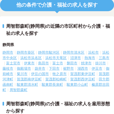
他の条件で介護・福祉の求人を探す
周智郡森町(静岡県)の近隣の市区町村から介護・福
祉の求人を探す
静岡県
静岡市
静岡市葵区
静岡市駿河区
静岡市清水区
浜松市
浜松
市中央区
浜松市浜名区
浜松市天竜区
沼津市
熱海市
三島市
富士宮市
伊東市
島田市
富士市
磐田市
焼津市
掛川市
藤枝市
御殿場市
袋井市
下田市
裾野市
湖西市
伊豆市
御
前崎市
菊川市
伊豆の国市
牧之原市
賀茂郡東伊豆町
賀茂郡
河津町
賀茂郡南伊豆町
賀茂郡松崎町
賀茂郡西伊豆町
田方郡
函南町
駿東郡清水町
駿東郡長泉町
駿東郡小山町
榛原郡吉田
町
周智郡森町
周智郡森町(静岡県)の介護・福祉の求人を雇用形態
から探す