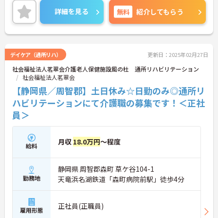
詳細を見る
無料
紹介してもらう
デイケア（通所リハ）
更新日：2025年02月27日
社会福祉法人茗翠会介護老人保健施設風の杜 通所リハビリテーション
社会福祉法人茗翠会
【静岡県／周智郡】土日休み☆日勤のみ◎通所リ
ハビリテーションにて介護職の募集です！＜正社
員＞
月収
18.0万円
～程度
給料
静岡県 周智郡森町 草ケ谷104-1
勤務地
天竜浜名湖鉄道「森町病院前駅」徒歩4分
正社員(正職員)
雇用形態