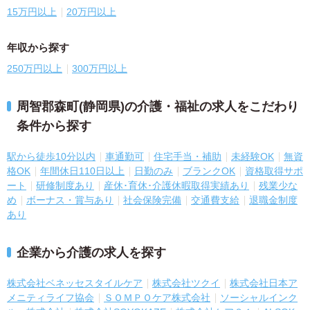
15万円以上
20万円以上
年収から探す
250万円以上
300万円以上
周智郡森町(静岡県)の介護・福祉の求人をこだわり
条件から探す
駅から徒歩10分以内
車通勤可
住宅手当・補助
未経験OK
無資
格OK
年間休日110日以上
日勤のみ
ブランクOK
資格取得サポ
ート
研修制度あり
産休･育休･介護休暇取得実績あり
残業少な
め
ボーナス・賞与あり
社会保険完備
交通費支給
退職金制度
あり
企業から介護の求人を探す
株式会社ベネッセスタイルケア
株式会社ツクイ
株式会社日本ア
メニティライフ協会
ＳＯＭＰＯケア株式会社
ソーシャルインク