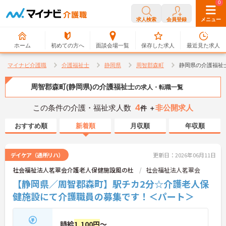
0
0
求人検索
会員登録
メニュー
ホーム
初めての方へ
面談会場一覧
保存した求人
最近見た求人
マイナビ介護職
介護福祉士
静岡県
周智郡森町
静岡県の介護福祉
周智郡森町(静岡県)の介護福祉士
の求人・転職一覧
4
この条件の介護・福祉求人数
非公開求人
件 ＋
おすすめ順
新着順
月収順
年収順
デイケア（通所リハ）
更新日：2026年06月11日
社会福祉法人茗翠会介護老人保健施設風の杜
社会福祉法人茗翠会
【静岡県／周智郡森町】駅チカ2分☆介護老人保
健施設にて介護職員の募集です！＜パート＞
時給
1,100円
～