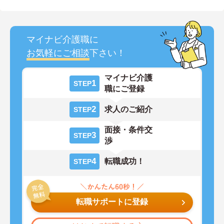
マイナビ介護職に
お気軽にご相談
下さい！
マイナビ介護
1
STEP
職にご登録
2
求人のご紹介
STEP
面接・条件交
3
STEP
渉
4
転職成功！
STEP
転職サポートに登録