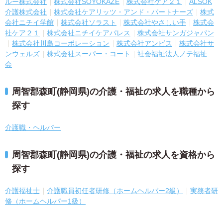
ルー株式会社
株式会社SOYOKAZE
株式会社ケア２１
ALSOK
介護株式会社
株式会社ケアリッツ・アンド・パートナーズ
株式
会社ニチイ学館
株式会社ソラスト
株式会社やさしい手
株式会
社ケア２１
株式会社ニチイケアパレス
株式会社サンガジャパン
株式会社川島コーポレーション
株式会社アンビス
株式会社サ
ンウェルズ
株式会社スーパー・コート
社会福祉法人ノテ福祉
会
周智郡森町(静岡県)の介護・福祉の求人を職種から
探す
介護職・ヘルパー
周智郡森町(静岡県)の介護・福祉の求人を資格から
探す
介護福祉士
介護職員初任者研修（ホームヘルパー2級）
実務者研
修（ホームヘルパー1級）