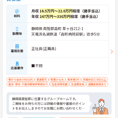
月収
16.5万円～22.0万円
程度（諸手当込）
給料
年収
247万円～330万円
程度（諸手当込）
静岡県 周智郡森町 草ヶ谷212-1
勤務地
天竜浜名湖鉄道「森町病院前駅」徒歩5分
正社員(正職員)
雇用形態
■不問
応募要件
駅から徒歩10分以内
車通勤可
残業少なめ
無資格OK
年間休日110日以上
産休･育休･介護休暇取得実績あり
社会保険完備
交通費支給
退職金制度あり
静岡県周智郡に位置するグループホームです。
ご興味をお持ちの方には詳細の情報や面接のポイン
トをお伝えしますのでお気軽にお問い合わせくださ
いませ。