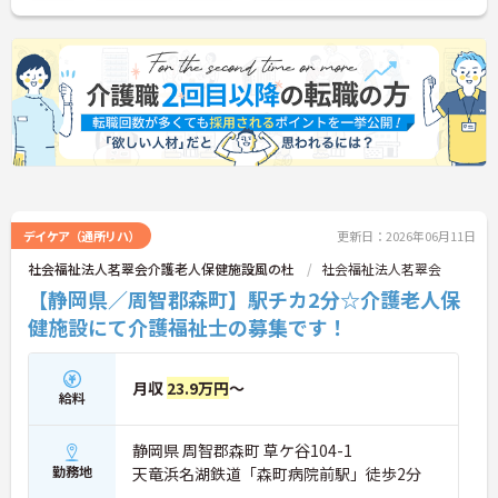
い！
デイケア（通所リハ）
更新日：2026年06月11日
社会福祉法人茗翠会介護老人保健施設風の杜
社会福祉法人茗翠会
【静岡県／周智郡森町】駅チカ2分☆介護老人保
健施設にて介護福祉士の募集です！
月収
23.9万円
～
給料
静岡県 周智郡森町 草ケ谷104-1
勤務地
天竜浜名湖鉄道「森町病院前駅」徒歩2分