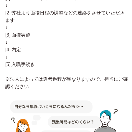
↓
[2] 弊社より面接日程の調整などの連絡をさせていただき
ます
↓
[3] 面接実施
↓
[4] 内定
↓
[5] 入職手続き
※法人によっては選考過程が異なりますので、担当にご確
認ください