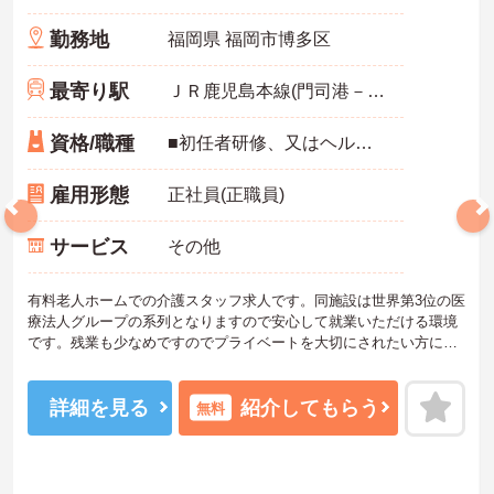
勤務地
福岡県 福岡市博多区
最寄り駅
ＪＲ鹿児島本線(門司港－八代)
資格/職種
■初任者研修、又はヘルパー2級以上 ■経験不問
雇用形態
正社員(正職員)
サービス
その他
有料老人ホームでの介護スタッフ求人です。同施設は世界第3位の医
療法人グループの系列となりますので安心して就業いただける環境
です。残業も少なめですのでプライベートを大切にされたい方にも
オススメです。ご興味を持たれた方は面接対策ポイントや求人の詳
細などお話いたしますのでお気軽にお問い合わせ下さい。
詳細を見る
紹介してもらう
無料