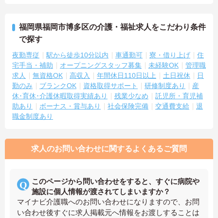
福岡県福岡市博多区の介護・福祉求人をこだわり条件
で探す
夜勤専従
駅から徒歩10分以内
車通勤可
寮・借り上げ
住
宅手当・補助
オープニングスタッフ募集
未経験OK
管理職
求人
無資格OK
高収入
年間休日110日以上
土日祝休
日
勤のみ
ブランクOK
資格取得サポート
研修制度あり
産
休･育休･介護休暇取得実績あり
残業少なめ
託児所・育児補
助あり
ボーナス・賞与あり
社会保険完備
交通費支給
退
職金制度あり
求人のお問い合わせに関するよくあるご質問
このページから問い合わせをすると、すぐに病院や
施設に個人情報が渡されてしまいますか？
マイナビ介護職へのお問い合わせになりますので、お問
い合わせ後すぐに求人掲載元へ情報をお渡しすることは