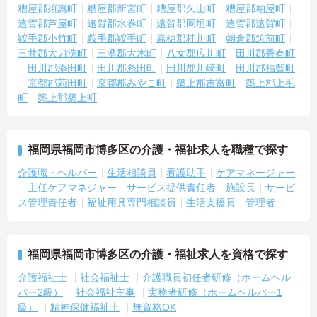
糟屋郡須惠町
糟屋郡新宮町
糟屋郡久山町
糟屋郡粕屋町
遠賀郡芦屋町
遠賀郡水巻町
遠賀郡岡垣町
遠賀郡遠賀町
鞍手郡小竹町
鞍手郡鞍手町
嘉穂郡桂川町
朝倉郡筑前町
三井郡大刀洗町
三潴郡大木町
八女郡広川町
田川郡香春町
田川郡添田町
田川郡糸田町
田川郡川崎町
田川郡福智町
京都郡苅田町
京都郡みやこ町
築上郡吉富町
築上郡上毛
町
築上郡築上町
福岡県福岡市博多区の介護・福祉求人を職種で探す
介護職・ヘルパー
生活相談員
看護助手
ケアマネージャー
主任ケアマネジャー
サービス提供責任者
施設長
サービ
ス管理責任者
福祉用具専門相談員
生活支援員
管理者
福岡県福岡市博多区の介護・福祉求人を資格で探す
介護福祉士
社会福祉士
介護職員初任者研修（ホームヘル
パー2級）
社会福祉主事
実務者研修（ホームヘルパー1
級）
精神保健福祉士
無資格OK