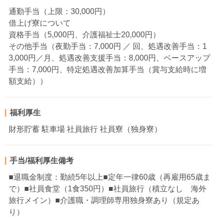
通勤手当（上限：30,000円）
借上げ寮について
資格手当（5,000円、介護福祉士20,000円）
その他手当（夜勤手当：7,000円 ／ 回、処遇改善手当：1
3,000円／月、処遇改善支援手当：8,000円、ベースアップ
手当：7,000円、特定処遇改善加算手当（賞与支給時に増
額支給））
福利厚生
財形貯蓄 駐車場 社員旅行 社員寮（独身寮）
手当/福利厚生備考
■退職金制度：勤続5年以上■定年一律60歳（再雇用65歳ま
で）■社員食堂（1食350円）■社員旅行（積立なし 海外
旅行メイン）■介護職・調理師専用独身寮あり（規定あ
り）