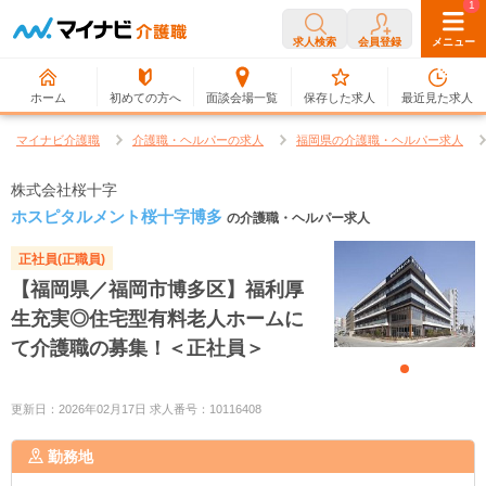
0
1
求人検索
会員登録
メニュー
ホーム
初めての方へ
面談会場一覧
保存した求人
最近見た求人
マイナビ介護職
介護職・ヘルパーの求人
福岡県の介護職・ヘルパー求人
株式会社桜十字
ホスピタルメント桜十字博多
の介護職・ヘルパー求人
正社員(正職員)
【福岡県／福岡市博多区】福利厚
生充実◎住宅型有料老人ホームに
て介護職の募集！＜正社員＞
更新日：2026年02月17日 求人番号：10116408
勤務地