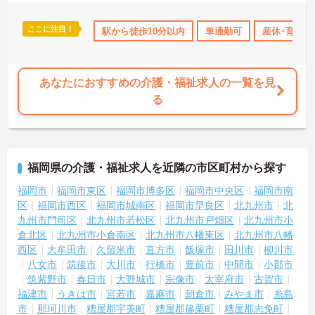
ここに注目！
研修制度あり
産休･育休･介護休暇取得実績あり
駅から徒歩10分以内
車通勤可
社会保険完備
産休･育休･
あなたにおすすめの介護・福祉求人の一覧を見
る
福岡県の介護・福祉求人を近隣の市区町村から探す
福岡市
福岡市東区
福岡市博多区
福岡市中央区
福岡市南
区
福岡市西区
福岡市城南区
福岡市早良区
北九州市
北
九州市門司区
北九州市若松区
北九州市戸畑区
北九州市小
倉北区
北九州市小倉南区
北九州市八幡東区
北九州市八幡
西区
大牟田市
久留米市
直方市
飯塚市
田川市
柳川市
八女市
筑後市
大川市
行橋市
豊前市
中間市
小郡市
筑紫野市
春日市
大野城市
宗像市
太宰府市
古賀市
福津市
うきは市
宮若市
嘉麻市
朝倉市
みやま市
糸島
市
那珂川市
糟屋郡宇美町
糟屋郡篠栗町
糟屋郡志免町