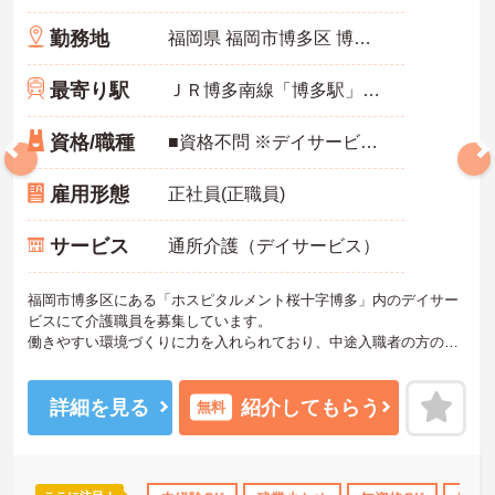
勤務地
福岡県 福岡市博多区 博多駅南3丁目12番26号
最寄り駅
ＪＲ博多南線「博多駅」徒歩16分
資格/職種
■資格不問 ※デイサービス経験があれば尚可
雇用形態
正社員(正職員)
サービス
通所介護（デイサービス）
福岡市博多区にある「ホスピタルメント桜十字博多」内のデイサー
ビスにて介護職員を募集しています。
働きやすい環境づくりに力を入れられており、中途入職者の方のサ
ポートはもちろんのこと、積立なしで海外メインの社員旅行（直近
では、京都・タイ・台湾・シンガポール）などを設けています。
ご興味ある方には、面接対策ポイントなど、詳細をお話しいたしま
詳細を見る
紹介してもらう
無料
すのでお気軽にご相談ください。