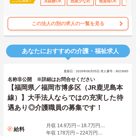
ここに注目！
休日110日以上
資格取得サポート
未経験OK
残業少なめ
研修制度あり
無資格OK
産休･育休･介
日勤
この法人の別の求人の一覧を見る
あなたにおすすめの介護・福祉求人
更新日：2026年08月05日 求人番号：9023695
名称非公開 ※詳細はお問合せください
【福岡県／福岡市博多区（JR鹿児島本
線）】大手法人ならではの充実した待
遇あり◎介護職員の募集です！
月収 14.9万円～18.7万円程度
給料
年収 178万円～224万円以上 ※賞与別