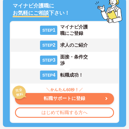
マイナビ介護職に
お気軽にご相談
下さい！
マイナビ介護
1
STEP
職にご登録
2
求人のご紹介
STEP
面接・条件交
3
STEP
渉
4
転職成功！
STEP
転職サポートに登録
はじめて転職する方へ