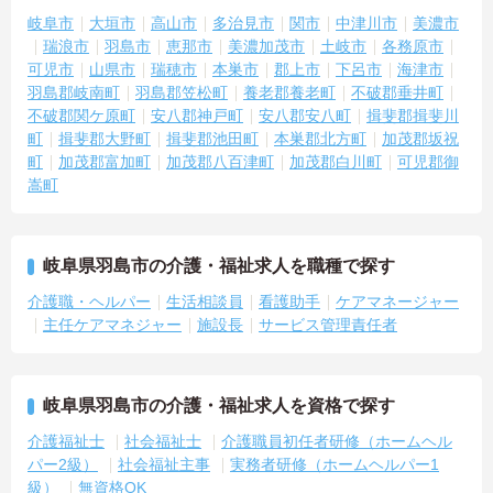
岐阜市
大垣市
高山市
多治見市
関市
中津川市
美濃市
瑞浪市
羽島市
恵那市
美濃加茂市
土岐市
各務原市
可児市
山県市
瑞穂市
本巣市
郡上市
下呂市
海津市
羽島郡岐南町
羽島郡笠松町
養老郡養老町
不破郡垂井町
不破郡関ケ原町
安八郡神戸町
安八郡安八町
揖斐郡揖斐川
町
揖斐郡大野町
揖斐郡池田町
本巣郡北方町
加茂郡坂祝
町
加茂郡富加町
加茂郡八百津町
加茂郡白川町
可児郡御
嵩町
岐阜県羽島市の介護・福祉求人を職種で探す
介護職・ヘルパー
生活相談員
看護助手
ケアマネージャー
主任ケアマネジャー
施設長
サービス管理責任者
岐阜県羽島市の介護・福祉求人を資格で探す
介護福祉士
社会福祉士
介護職員初任者研修（ホームヘル
パー2級）
社会福祉主事
実務者研修（ホームヘルパー1
級）
無資格OK