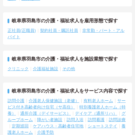
岐阜県羽島市の介護・福祉求人を雇用形態で探す
正社員(正職員)
契約社員・嘱託社員
非常勤・パート・アル
バイト
岐阜県羽島市の介護・福祉求人を施設業態で探す
クリニック
介護福祉施設
その他
岐阜県羽島市の介護・福祉求人をサービス内容で探す
訪問介護
介護老人保健施設（老健）
有料老人ホーム
サー
ビス付き高齢者向け住宅（サ高住）
特別養護老人ホーム（特
養）
通所介護（デイサービス）
デイケア（通所リハ）
グ
ループホーム
障がい者施設
訪問入浴
訪問看護
訪問診療
定期巡回
ケアハウス・高齢者住宅地
ショートステイ
養
護老人ホーム
介護予防