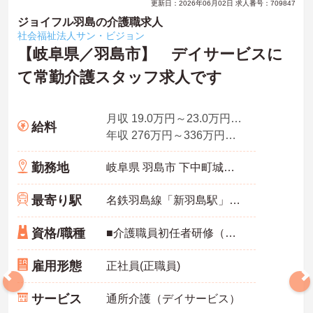
更新日：2026年06月02日 求人番号：709847
ジョイフル羽島の介護職求人
社会福祉法人サン・ビジョン
【岐阜県／羽島市】 デイサービスに
て常勤介護スタッフ求人です
月収 19.0万円～23.0万円程度（諸手当込み）
給料
年収 276万円～336万円程度（賞与3.0ヶ月分の場合）
勤務地
岐阜県 羽島市 下中町城屋敷318-5
最寄り駅
名鉄羽島線「新羽島駅」バス・車10分
資格/職種
■介護職員初任者研修（ホームヘルパー2級）以上の資格お持ちの方は尚良し ※未経験者、無資格者応相談
雇用形態
正社員(正職員)
サービス
通所介護（デイサービス）