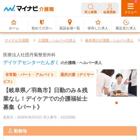
0
1
求人検索
会員登録
メニュー
ホーム
初めての方へ
面談会場一覧
保存した求人
最近見た求人
マイナビ介護職
介護職・ヘルパーの求人
岐阜県の介護職・ヘルパー求人
医療法人社団丹菊整形外科
デイケアセンターたんぎく
の介護職・ヘルパー求人
非常勤・パート・アルバイト
通所介護（デイサー
ビス）
【岐阜県／羽島市】日勤のみ＆残
業なし！デイケアでの介護福祉士
募集《パート》
更新日：2026年06月01日 求人番号：10120395
勤務地