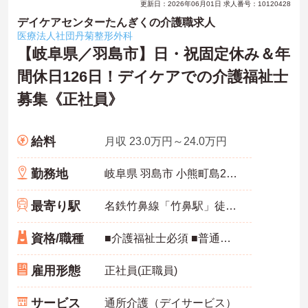
更新日：2026年06月01日 求人番号：10120428
デイケアセンターたんぎくの介護職求人
医療法人社団丹菊整形外科
【岐阜県／羽島市】日・祝固定休み＆年
間休日126日！デイケアでの介護福祉士
募集《正社員》
給料
月収 23.0万円～24.0万円
勤務地
岐阜県 羽島市 小熊町島2丁目78－1
最寄り駅
名鉄竹鼻線「竹鼻駅」徒歩14分
資格/職種
■介護福祉士必須 ■普通自動車免許必須（AT限定可） ■介護施設での経験者あれば尚可
雇用形態
正社員(正職員)
サービス
通所介護（デイサービス）