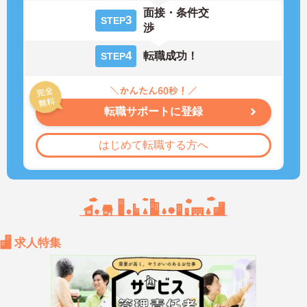
面接・条件交
3
STEP
渉
4
転職成功！
STEP
転職サポートに登録
はじめて転職する方へ
求人特集