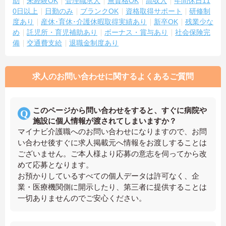
助
未経験OK
管理職求人
無資格OK
高収入
年間休日11
0日以上
日勤のみ
ブランクOK
資格取得サポート
研修制
度あり
産休･育休･介護休暇取得実績あり
新卒OK
残業少な
め
託児所・育児補助あり
ボーナス・賞与あり
社会保険完
備
交通費支給
退職金制度あり
求人のお問い合わせに関するよくあるご質問
このページから問い合わせをすると、すぐに病院や
施設に個人情報が渡されてしまいますか？
マイナビ介護職へのお問い合わせになりますので、お問
い合わせ後すぐに求人掲載元へ情報をお渡しすることは
ございません。ご本人様より応募の意志を伺ってから改
めて応募となります。
お預かりしているすべての個人データは許可なく、企
業・医療機関側に開示したり、第三者に提供することは
一切ありませんのでご安心ください。