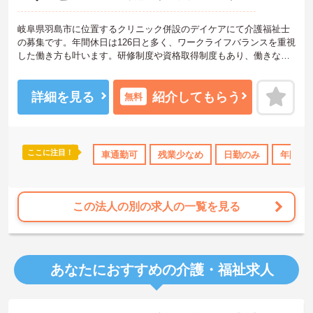
岐阜県羽島市に位置するクリニック併設のデイケアにて介護福祉士
の募集です。年間休日は126日と多く、ワークライフバランスを重視
した働き方も叶います。研修制度や資格取得制度もあり、働きなが
らスキルアップも目指せます。ご興味のある方には、面接対策ポイ
ントなど、さらに詳細をお話ししますのでお気軽にご相談くださ
い！
詳細を見る
紹介してもらう
無料
ここに注目！
車通勤可
残業少なめ
日勤のみ
年間休日
この法人の別の求人の一覧を見る
あなたにおすすめの介護・福祉求人