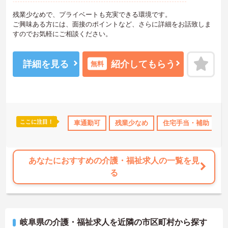
残業少なめで、プライベートも充実できる環境です。
ご興味ある方には、面接のポイントなど、さらに詳細をお話致しま
すのでお気軽にご相談ください。
詳細を見る
紹介してもらう
無料
ここに注目！
少なめ
住宅手当・補助
車通勤可
社会保険完備
残業少なめ
交通費支給
住宅手当・補助
退職金制度
あなたにおすすめの介護・福祉求人の一覧を見
る
岐阜県の介護・福祉求人を近隣の市区町村から探す