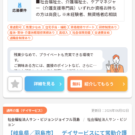
■社会福祉士、介護福祉士、ケアマネジャ
ー（介護支援専門員）いずれか資格お持ち
応募要件
の方は尚良し ※未経験者、無資格者応相談
車通勤可
残業少なめ
住宅手当・補助
資格取得サポート
研修制度あり
産休･育休･介護休暇取得実績あり
高収入
社会保険完備
交通費支給
退職金制度あり
残業少なめで、プライベートも充実できる環境で
す。
ご興味ある方には、面接のポイントなど、さらに詳
細をお話致しますのでお気軽にご相談ください。
詳細を見る
無料
紹介してもらう
通所介護（デイサービス）
更新日：2026年06月02日
社会福祉法人サン・ビジョンジョイフル羽島
社会福祉法人サン・ビジ
ョン
【岐阜県／羽島市】 デイサービスにて常勤介護