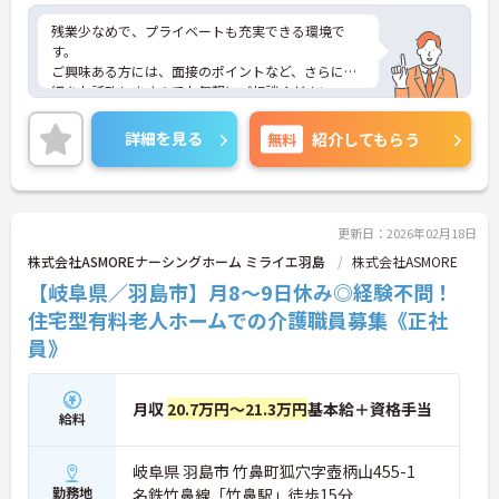
残業少なめで、プライベートも充実できる環境で
す。
ご興味ある方には、面接のポイントなど、さらに詳
細をお話致しますのでお気軽にご相談ください。
詳細を見る
無料
紹介してもらう
更新日：2026年02月18日
株式会社ASMOREナーシングホーム ミライエ羽島
株式会社ASMORE
【岐阜県／羽島市】月8～9日休み◎経験不問！
住宅型有料老人ホームでの介護職員募集《正社
員》
月収
20.7万円～21.3万円
基本給＋資格手当
給料
岐阜県 羽島市 竹鼻町狐穴字壺柄山455-1
勤務地
名鉄竹鼻線「竹鼻駅」徒歩15分