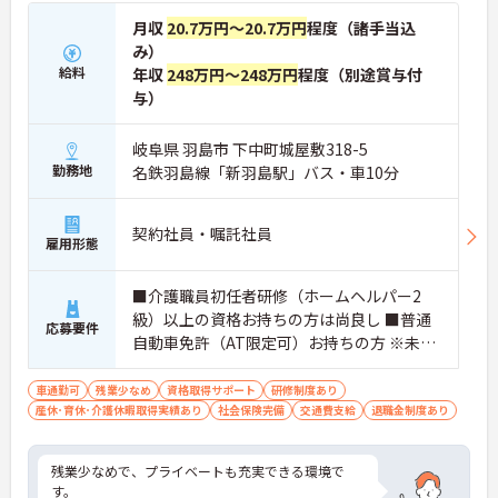
月収
20.7万円～20.7万円
程度（諸手当込
み）
給料
年収
248万円～248万円
程度（別途賞与付
与）
岐阜県 羽島市 下中町城屋敷318-5
勤務地
名鉄羽島線「新羽島駅」バス・車10分
契約社員・嘱託社員
雇用形態
■介護職員初任者研修（ホームヘルパー2
級）以上の資格お持ちの方は尚良し ■普通
応募要件
自動車免許（AT限定可）お持ちの方 ※未経
験者、無資格者応相談
車通勤可
残業少なめ
資格取得サポート
研修制度あり
産休･育休･介護休暇取得実績あり
社会保険完備
交通費支給
退職金制度あり
残業少なめで、プライベートも充実できる環境で
す。