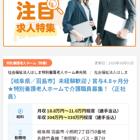
特別養護老人ホーム（特養）
更新日：2026年06月01日
社会福祉法人はしま特別養護老人ホーム寿光苑
社会福祉法人はしま
【岐阜県／羽島市】未経験歓迎♪賞与4.8ヶ月分
★特別養護老人ホームで介護職員募集！〈正社
員〉
月収
18.8万円～21.0万円
程度（諸手当込）
給料
年収
304万円～330万円
程度（諸手当込）
岐阜県 羽島市 小熊町2丁目750番地
勤務地
名鉄竹鼻線「南宿駅」バス・車7分