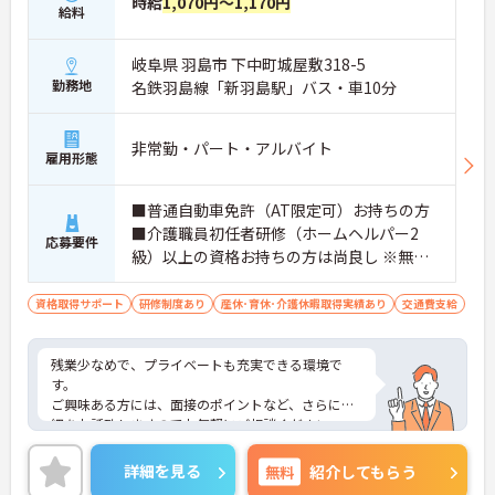
時給
1,070円～1,170円
給料
岐阜県 羽島市 下中町城屋敷318-5
勤務地
名鉄羽島線「新羽島駅」バス・車10分
非常勤・パート・アルバイト
雇用形態
■普通自動車免許（AT限定可）お持ちの方
■介護職員初任者研修（ホームヘルパー2
応募要件
級）以上の資格お持ちの方は尚良し ※無資
格者、未経験者、ブランクのある方応相談
資格取得サポート
研修制度あり
産休･育休･介護休暇取得実績あり
交通費支給
残業少なめで、プライベートも充実できる環境で
す。
ご興味ある方には、面接のポイントなど、さらに詳
細をお話致しますのでお気軽にご相談ください。
詳細を見る
無料
紹介してもらう