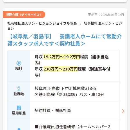
通所介護（デイサービス）
更新日：2026年06月02日
社会福祉法人サン・ビジョンジョイフル羽島
社会福祉法人サン・ビジ
ョン
【岐阜県／羽島市】 養護老人ホームにて常勤介
護スタッフ求人です＜契約社員＞
月収
19.2万円～19.2万円
程度（諸手当込
み）
給料
年収
230万円～230万円
程度（別途賞与付
与）
岐阜県 羽島市 下中町城屋敷318-5
勤務地
名鉄羽島線「新羽島駅」バス・車10分
契約社員・嘱託社員
雇用形態
■介護職員初任者研修（ホームヘルパー2