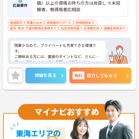
級）以上の資格お持ちの方は尚良し ※未経
応募要件
験者、無資格者応相談
車通勤可
残業少なめ
資格取得サポート
研修制度あり
産休･育休･介護休暇取得実績あり
社会保険完備
交通費支給
退職金制度あり
残業少なめで、プライベートも充実できる環境で
す。
ご興味ある方には、面接のポイントなど、さらに詳
細をお話致しますのでお気軽にご相談ください。
詳細を見る
無料
紹介してもらう