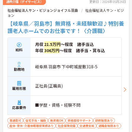
通所介護（デイサービス）
更新日：2026年05月26日
社会福祉法人サン・ビジョンジョイフル羽島
社会福祉法人サン・ビジ
ョン
【岐阜県／羽島市】無資格・未経験歓迎♪特別養
護老人ホームでのお仕事です！〈介護職〉
月収
21.5万円
～程度 諸手当込
給料
年収
306万円
～程度 諸手当・賞与込
岐阜県 羽島市 下中町城屋敷318-5
勤務地
正社員(正職員)
雇用形態
■学歴・資格・経験不問
応募要件
車通勤可
住宅手当・補助
無資格OK
資格取得サポート
研修制度あり
産休･育休･介護休暇取得実績あり
社会保険完備
交通費支給
退職金制度あり