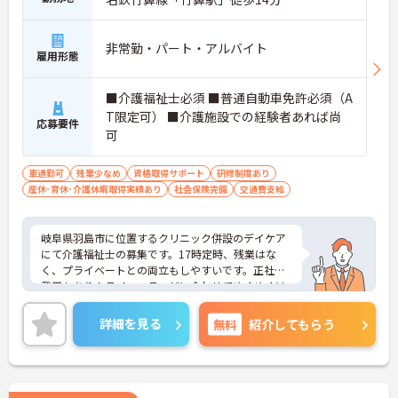
非常勤・パート・アルバイト
雇用形態
■介護福祉士必須 ■普通自動車免許必須（A
T限定可） ■介護施設での経験者あれば尚
応募要件
可
車通勤可
残業少なめ
資格取得サポート
研修制度あり
産休･育休･介護休暇取得実績あり
社会保険完備
交通費支給
岐阜県羽島市に位置するクリニック併設のデイケア
にて介護福祉士の募集です。17時定時、残業はな
く、プライベートとの両立もしやすいです。正社員
登用もあり！ライフステージに合わせてゆくゆくは
社員として働きたい方にもおすすめです。ご興味の
ある方には、面接対策ポイントなど、さらに詳細を
詳細を見る
無料
紹介してもらう
お話ししますのでお気軽にご相談ください！