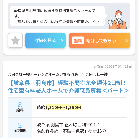
岐阜県各羽島市に位置する特別養護老人ホームで
す。
ご興味をお持ちの方には詳細の情報や面接のポイン
トをお伝えしますのでお気軽にお問い合わせくださ
いませ。
詳細を見る
無料
紹介してもらう
更新日：2026年04月15日
合同会社一縷ナーシングホームいちる羽島
合同会社一縷
【岐阜県／羽島市】経験不問◎完全週休2日制！
住宅型有料老人ホームで介護職員募集＜パート＞
時給
1,310円～1,350円
給料
岐阜県 羽島市 正木町曲利1011-1
勤務地
名鉄竹鼻線「不破一色駅」徒歩15分