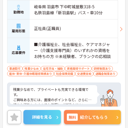
岐阜県 羽島市 下中町城屋敷318-5
勤務地
名鉄羽島線「新羽島駅」バス・車10分
正社員(正職員)
雇用形態
■介護福祉士、社会福祉士、ケアマネジャ
ー（介護支援専門員）のいずれかの資格を
応募要件
お持ちの方 ※未経験者、ブランクの応相談
車通勤可
残業少なめ
住宅手当・補助
資格取得サポート
研修制度あり
産休･育休･介護休暇取得実績あり
社会保険完備
交通費支給
退職金制度あり
残業少なめで、プライベートも充実できる環境で
す。
ご興味ある方には、面接のポイントなど、さらに詳
細をお話致しますのでお気軽にご相談ください。
詳細を見る
無料
紹介してもらう