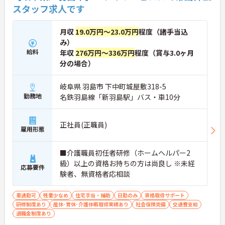
スタッフ求人です
月収
19.0万円～23.0万円
程度（諸手当込
み）
給料
年収
276万円～336万円
程度（賞与3.0ヶ月
分の場合）
岐阜県 羽島市 下中町城屋敷318-5
勤務地
名鉄羽島線「新羽島駅」バス・車10分
正社員(正職員)
雇用形態
■介護職員初任者研修（ホームヘルパー2
級）以上の資格お持ちの方は尚良し ※未経
応募要件
験者、無資格者応相談
車通勤可
残業少なめ
住宅手当・補助
日勤のみ
資格取得サポート
研修制度あり
産休･育休･介護休暇取得実績あり
社会保険完備
交通費支給
退職金制度あり