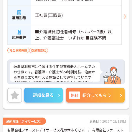
正社員(正職員)
雇用形態
■介護職員初任者研修（ヘルパー2級）以
応募要件
上、介護福祉士 いずれか ■経験不問
社会保険完備
交通費支給
岐阜県羽島市に位置する住宅型有料老人ホームでの
お仕事です。看護師・介護士が24時間常駐、治療か
ら看取りまでを行える施設として運営しています。
介護経験のご経験は不問！資格を活かしてご活躍い
ただけます。ご興味のある方には、面接対策ポイン
トなど、さらに詳細をお話しいたしますのでお気軽
詳細を見る
無料
紹介してもらう
にご相談ください！
通所介護（デイサービス）
更新日：2026年02月18日
有限会社ファーストデイサービス花の木ふくじゅ
有限会社ファースト