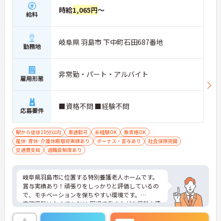
時給
1,065円
～
給料
岐阜県 羽島市 下中町石田687番地
勤務地
非常勤・パート・アルバイト
雇用形態
■資格不問 ■経験不問
応募要件
駅から徒歩10分以内
車通勤可
未経験OK
無資格OK
産休･育休･介護休暇取得実績あり
ボーナス・賞与あり
社会保険完備
交通費支給
退職金制度あり
岐阜県羽島市に位置する特別養護老人ホームです。
賞与実績あり！頑張りをしっかりと評価しているの
で、モチベーションを保ちやすい環境です。
実務経験はなくてもOK！現場で働きながら経験を積
んでいくことができます。