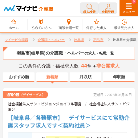
0
0
求人検索
会員登録
メニュー
ホーム
初めての方へ
面談会場一覧
保存した求人
最近見た求人
マイナビ介護職
介護職・ヘルパー
岐阜県
羽島市
岐阜県の介護職
羽島市(岐阜県)の介護職・ヘルパー
の求人・転職一覧
44
この条件の介護・福祉求人数
非公開求人
件 ＋
おすすめ順
新着順
月収順
年収順
通所介護（デイサービス）
更新日：2026年06月02日
社会福祉法人サン・ビジョンジョイフル羽島
社会福祉法人サン・ビジ
ョン
【岐阜県／各務原市】 デイサービスにて常勤介
護スタッフ求人です＜契約社員＞