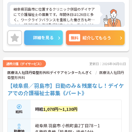
岐阜県羽島市に位置するクリニック併設のデイケア
にて介護福祉士の募集です。年間休日は126日と多
く、ワークライフバランスを重視した働き方も叶い
ます。研修制度や資格取得制度もあり、働きながら
スキルアップも目指せます。ご興味のある方には、
面接対策ポイントなど、さらに詳細をお話しします
詳細を見る
無料
紹介してもらう
のでお気軽にご相談ください！
通所介護（デイサービス）
更新日：2026年06月01日
医療法人社団丹菊整形外科デイケアセンターたんぎく
医療法人社団丹
菊整形外科
【岐阜県／羽島市】日勤のみ＆残業なし！デイケ
アでの介護福祉士募集《パート》
時給
1,070円～1,130円
給料
岐阜県 羽島市 小熊町島2丁目78－1
勤務地
名鉄竹鼻線「竹鼻駅」徒歩14分