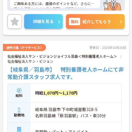
ご興味ある方には、面接のポイントなど、さらに詳
細をお話致しますのでお気軽にご相談ください。
詳細を見る
無料
紹介してもらう
通所介護（デイサービス）
更新日：2026年03月26日
社会福祉法人サン・ビジョンジョイフル羽島＜特別養護老人ホーム＞
社会福祉法人サン・ビジョン
【岐阜県／羽島市】 特別養護老人ホームにて非
常勤介護スタッフ求人です。
時給
1,070円～1,170円
給料
岐阜県 羽島市 下中町城屋敷318-5
勤務地
名鉄羽島線「新羽島駅」バス・車10分
非常勤・パート・アルバイト