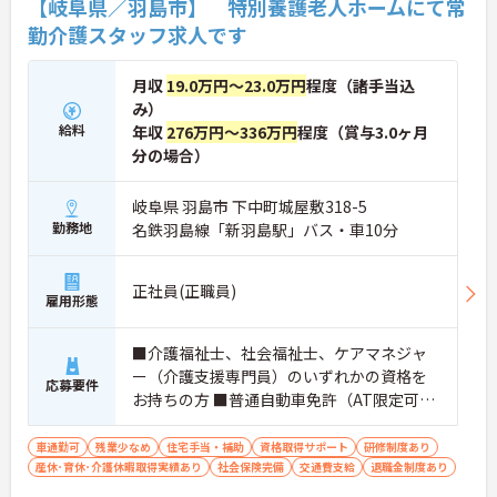
【岐阜県／羽島市】 特別養護老人ホームにて常
勤介護スタッフ求人です
月収
19.0万円～23.0万円
程度（諸手当込
み）
給料
年収
276万円～336万円
程度（賞与3.0ヶ月
分の場合）
岐阜県 羽島市 下中町城屋敷318-5
勤務地
名鉄羽島線「新羽島駅」バス・車10分
正社員(正職員)
雇用形態
■介護福祉士、社会福祉士、ケアマネジャ
ー（介護支援専門員）のいずれかの資格を
応募要件
お持ちの方 ■普通自動車免許（AT限定可）
お持ちの方 ※高齢者施設等での介護職とし
ての経験があれば尚良し ※未経験者応相談
車通勤可
残業少なめ
住宅手当・補助
資格取得サポート
研修制度あり
産休･育休･介護休暇取得実績あり
社会保険完備
交通費支給
退職金制度あり