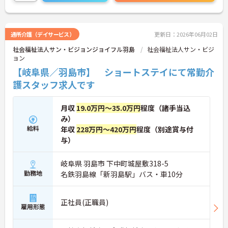
通所介護（デイサービス）
更新日：2026年06月02日
社会福祉法人サン・ビジョンジョイフル羽島
社会福祉法人サン・ビジ
ョン
【岐阜県／羽島市】 ショートステイにて常勤介
護スタッフ求人です
月収
19.0万円～35.0万円
程度（諸手当込
み）
給料
年収
228万円～420万円
程度（別途賞与付
与）
岐阜県 羽島市 下中町城屋敷318-5
勤務地
名鉄羽島線「新羽島駅」バス・車10分
正社員(正職員)
雇用形態