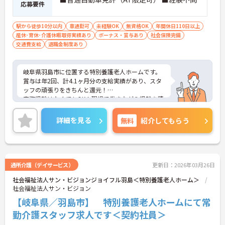
応募要件
駅から徒歩10分以内
車通勤可
未経験OK
無資格OK
年間休日110日以上
産休･育休･介護休暇取得実績あり
ボーナス・賞与あり
社会保険完備
交通費支給
退職金制度あり
岐阜県羽島市に位置する特別養護老人ホームです。
賞与は年2回、計4.1ヶ月分の支給実績があり、スタ
ッフの頑張りをきちんと還元！
実務経験はなくてもOK！現場で働きながら経験を積
んでいくことができます。
ご興味をお持ちの方はお気軽にお問い合わせくださ
詳細を見る
無料
紹介してもらう
い。
通所介護（デイサービス）
更新日：2026年03月26日
社会福祉法人サン・ビジョンジョイフル羽島＜特別養護老人ホーム＞
社会福祉法人サン・ビジョン
【岐阜県／羽島市】 特別養護老人ホームにて常
勤介護スタッフ求人です＜契約社員＞