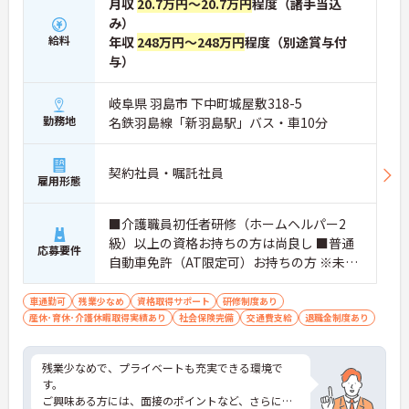
月収
20.7万円～20.7万円
程度（諸手当込
み）
給料
年収
248万円～248万円
程度（別途賞与付
与）
岐阜県 羽島市 下中町城屋敷318-5
勤務地
名鉄羽島線「新羽島駅」バス・車10分
契約社員・嘱託社員
雇用形態
■介護職員初任者研修（ホームヘルパー2
級）以上の資格お持ちの方は尚良し ■普通
応募要件
自動車免許（AT限定可）お持ちの方 ※未経
験者、無資格者応相談
車通勤可
残業少なめ
資格取得サポート
研修制度あり
産休･育休･介護休暇取得実績あり
社会保険完備
交通費支給
退職金制度あり
残業少なめで、プライベートも充実できる環境で
す。
ご興味ある方には、面接のポイントなど、さらに詳