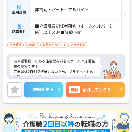
非常勤・パート・アルバイト
雇用形態
■介護職員初任者研修（ホームヘルパー2
応募要件
級）以上必須 ■経験不問
車通勤可
未経験OK
資格取得サポート
交通費支給
岐阜県羽島市にある住宅型有料老人ホームで介護職
員の募集です！
完全週休2日制で残業もないため、プライベートの
時間をしっかり確保でき、仕事との両立がしやすい
職場です◎
また、昇給ありであなたの頑張りがしっかり評価さ
詳細を見る
無料
紹介してもらう
れ、やりがいをもってお仕事ができます♪
ご興味ある方は面接ポイントをお伝えしますので、
お気軽にご連絡ください。