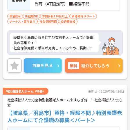
尚可（AT限定可） ■経験不問
車通勤可
未経験OK
年間休日110日以上
資格取得サポート
ボーナス・賞与あり
社会保険完備
交通費支給
岐阜県羽島市にある住宅型有料老人ホームで介護職
員の募集です！
社会保険完備で手当が充実しているため、長期で安
心して働きやすい環境が整っています◎
また、昇給と賞与実績があり、あなたの頑張りがし
っかり評価され、やりがいを持ってお仕事ができま
詳細を見る
無料
紹介してもらう
す！
ご興味ある方は面接ポイントをお伝えしますので、
お気軽にご連絡ください。
特別養護老人ホーム（特養）
更新日：2026年03月26日
社会福祉法人伝心会特別養護老人ホームやすらぎ苑
社会福祉法人伝心
会
【岐阜県／羽島市】資格・経験不問♪特別養護老
人ホームにて介護職の募集＜パート＞