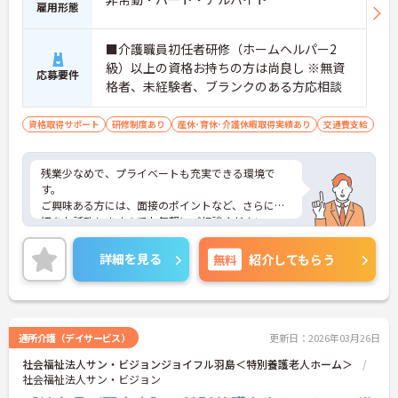
雇用形態
■介護職員初任者研修（ホームヘルパー2
級）以上の資格お持ちの方は尚良し ※無資
応募要件
格者、未経験者、ブランクのある方応相談
資格取得サポート
研修制度あり
産休･育休･介護休暇取得実績あり
交通費支給
残業少なめで、プライベートも充実できる環境で
す。
ご興味ある方には、面接のポイントなど、さらに詳
細をお話致しますのでお気軽にご相談ください。
詳細を見る
無料
紹介してもらう
通所介護（デイサービス）
更新日：2026年03月26日
社会福祉法人サン・ビジョンジョイフル羽島＜特別養護老人ホーム＞
社会福祉法人サン・ビジョン