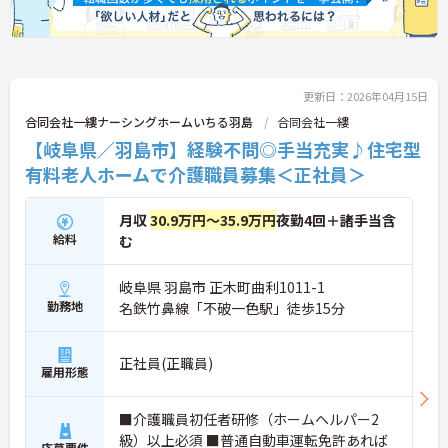
更新日：2026年04月15日
合同会社一縷ナーシングホームいちる羽島
合同会社一縷
【岐阜県／羽島市】経験不問◎手当充実♪住宅型
有料老人ホームで介護職員募集＜正社員＞
月収
30.9万円～35.9万円
夜勤4回＋諸手当含
給料
む
岐阜県 羽島市 正木町曲利1011-1
勤務地
名鉄竹鼻線「不破一色駅」徒歩15分
正社員(正職員)
雇用形態
■介護職員初任者研修（ホームヘルパー2
級）以上必須 ■普通自動車運転免許あれば
応募要件