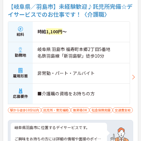
【岐阜県／羽島市】未経験歓迎♪託児所完備☆デ
イサービスでのお仕事です！〈介護職〉
時給
1,100円
～
給料
岐阜県 羽島市 福寿町本郷2丁目5番地
勤務地
名鉄羽島線「新羽島駅」徒歩10分
非常勤・パート・アルバイト
雇用形態
■介護職の資格をお持ちの方
応募要件
駅から徒歩10分以内
託児所・育児補助
無資格OK
社会保険完備
交通費支給
岐阜県羽島市に位置するデイサービスです。
ご興味をお持ちの方には詳細の情報や面接のポイン