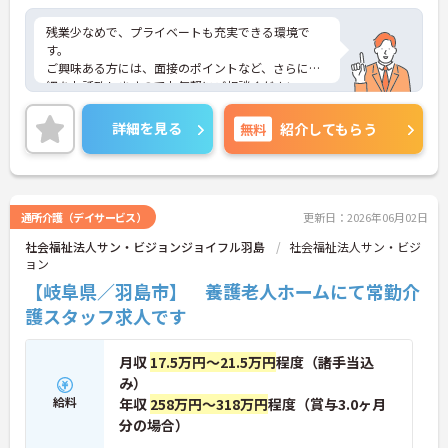
残業少なめで、プライベートも充実できる環境で
す。
ご興味ある方には、面接のポイントなど、さらに詳
細をお話致しますのでお気軽にご相談ください。
詳細を見る
無料
紹介してもらう
通所介護（デイサービス）
更新日：2026年06月02日
社会福祉法人サン・ビジョンジョイフル羽島
社会福祉法人サン・ビジ
ョン
【岐阜県／羽島市】 養護老人ホームにて常勤介
護スタッフ求人です
月収
17.5万円～21.5万円
程度（諸手当込
み）
給料
年収
258万円～318万円
程度（賞与3.0ヶ月
分の場合）