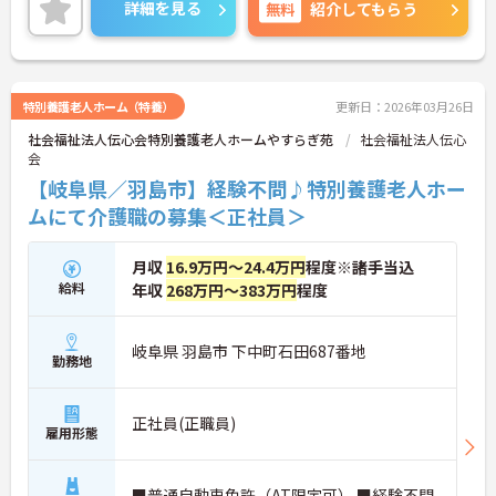
ご興味をお持ちの方はお気軽にお問い合わせくださ
詳細を見る
無料
紹介してもらう
い。
特別養護老人ホーム（特養）
更新日：2026年03月26日
社会福祉法人伝心会特別養護老人ホームやすらぎ苑
社会福祉法人伝心
会
【岐阜県／羽島市】経験不問♪特別養護老人ホー
ムにて介護職の募集＜正社員＞
月収
16.9万円～24.4万円
程度※諸手当込
給料
年収
268万円～383万円
程度
岐阜県 羽島市 下中町石田687番地
勤務地
正社員(正職員)
雇用形態
■普通自動車免許（AT限定可） ■経験不問