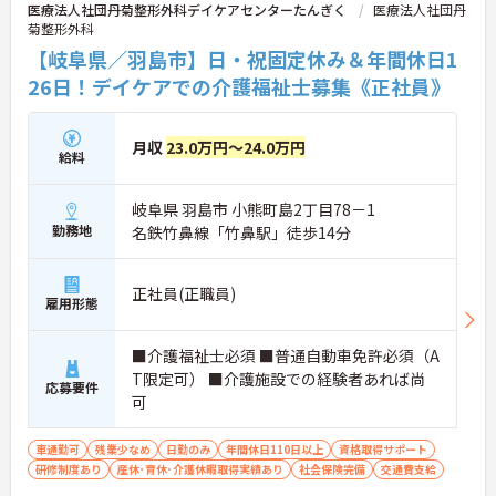
医療法人社団丹菊整形外科デイケアセンターたんぎく
医療法人社団丹
菊整形外科
【岐阜県／羽島市】日・祝固定休み＆年間休日1
26日！デイケアでの介護福祉士募集《正社員》
月収
23.0万円～24.0万円
給料
岐阜県 羽島市 小熊町島2丁目78－1
勤務地
名鉄竹鼻線「竹鼻駅」徒歩14分
正社員(正職員)
雇用形態
■介護福祉士必須 ■普通自動車免許必須（A
T限定可） ■介護施設での経験者あれば尚
応募要件
可
車通勤可
残業少なめ
日勤のみ
年間休日110日以上
資格取得サポート
研修制度あり
産休･育休･介護休暇取得実績あり
社会保険完備
交通費支給