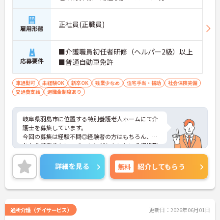
正社員(正職員)
雇用形態
■介護職員初任者研修（ヘルパー2級）以上
応募要件
■普通自動車免許
車通勤可
未経験OK
新卒OK
残業少なめ
住宅手当・補助
社会保険完備
交通費支給
退職金制度あり
岐阜県羽島市に位置する特別養護老人ホームにて介
護士を募集しています。
今回の募集は経験不問◎経験者の方はもちろん、こ
れから頑張りたい、チャレンジしたいという資格取
得したての方にもオススメの求人です。
嬉しい賞与4.8ヶ月支給実績◎頑張った分だけ結果に
詳細を見る
無料
紹介してもらう
結びつきます！
ご興味をお持ちの方には詳細の情報や面接のポイン
トをお伝えしますのでお気軽にお問い合わせくださ
いませ。
通所介護（デイサービス）
更新日：2026年06月01日