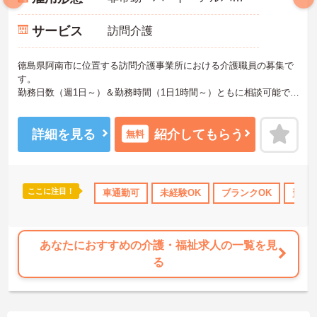
サービス
訪問介護
徳島県阿南市に位置する訪問介護事業所における介護職員の募集で
す。
勤務日数（週1日～）＆勤務時間（1日1時間～）ともに相談可能で
す。無理なくプライベートを大切にしながらご勤務いただけます。
また、育児休業・介護休業・看護休暇の取得実績があり、ライフス
テージが変化しても働ける職場環境です。
詳細を見る
紹介してもらう
無料
ご興味のある方には、面接対策ポイントなど、さらに詳細をご案内
しますのでお気軽にご相談ください！
ここに注目！
り
社会保険完備
交通費支給
車通勤可
未経験OK
退職金制度あり
ブランクOK
資格
あなたにおすすめの介護・福祉求人の一覧を見
る