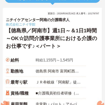
更新日：2026年06月24日 求人番号：10179797
ニチイケアセンター阿南の介護職求人
株式会社ニチイ学館
【徳島県／阿南市】週1日～＆1日1時間
～OK☆訪問介護事業所における介護の
お仕事です♪＜パート＞
給料
時給1,155円～1,545円
勤務地
徳島県 阿南市 富岡町西石塚18-3 西田ビル2F
最寄り駅
ＪＲ牟岐線「阿南駅」徒歩11分
資格/職種
■介護職員初任者研修（ヘルパー2級）以上：必須 ■実務経験：不問 ※未経験・ブランク：可 ■普通自動車運転免許：必須
雇用形態
非常勤・パート・アルバイト