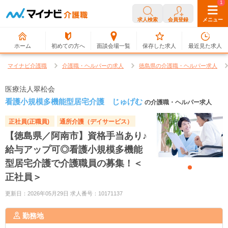
0
1
求人検索
会員登録
メニュー
ホーム
初めての方へ
面談会場一覧
保存した求人
最近見た求人
マイナビ介護職
介護職・ヘルパーの求人
徳島県の介護職・ヘルパー求人
医療法人翠松会
看護小規模多機能型居宅介護 じゅげむ
の介護職・ヘルパー求人
正社員(正職員)
通所介護（デイサービス）
【徳島県／阿南市】資格手当あり♪
給与アップ可◎看護小規模多機能
型居宅介護で介護職員の募集！＜
正社員＞
更新日：2026年05月29日 求人番号：10171137
勤務地