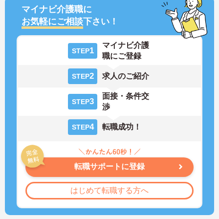
マイナビ介護職に
お気軽にご相談
下さい！
マイナビ介護
1
STEP
職にご登録
2
求人のご紹介
STEP
面接・条件交
3
STEP
渉
4
転職成功！
STEP
転職サポートに登録
はじめて転職する方へ