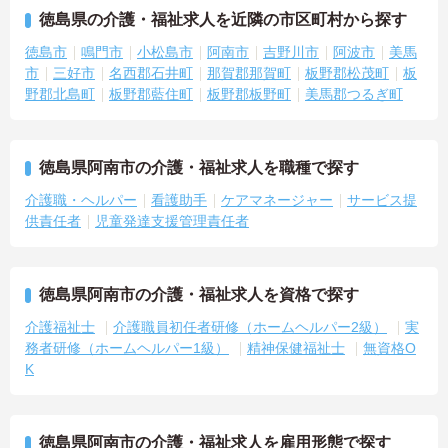
徳島県の介護・福祉求人を近隣の市区町村から探す
徳島市
鳴門市
小松島市
阿南市
吉野川市
阿波市
美馬
市
三好市
名西郡石井町
那賀郡那賀町
板野郡松茂町
板
野郡北島町
板野郡藍住町
板野郡板野町
美馬郡つるぎ町
徳島県阿南市の介護・福祉求人を職種で探す
介護職・ヘルパー
看護助手
ケアマネージャー
サービス提
供責任者
児童発達支援管理責任者
徳島県阿南市の介護・福祉求人を資格で探す
介護福祉士
介護職員初任者研修（ホームヘルパー2級）
実
務者研修（ホームヘルパー1級）
精神保健福祉士
無資格O
K
徳島県阿南市の介護・福祉求人を雇用形態で探す