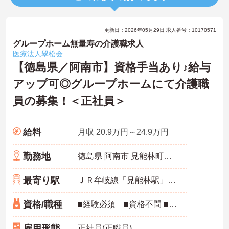
更新日：2026年05月29日 求人番号：10170571
グループホーム無量寿の介護職求人
医療法人翠松会
【徳島県／阿南市】資格手当あり♪給与
アップ可◎グループホームにて介護職
員の募集！＜正社員＞
給料
月収 20.9万円～24.9万円
勤務地
徳島県 阿南市 見能林町南林396
最寄り駅
ＪＲ牟岐線「見能林駅」バス・車7分
資格/職種
■経験必須 ■資格不問 ■普通自動車免許必須（AT限定可）：必須
雇用形態
正社員(正職員)