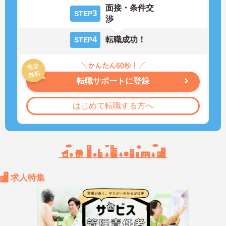
面接・条件交
3
STEP
渉
4
転職成功！
STEP
転職サポートに登録
はじめて転職する方へ
求人特集