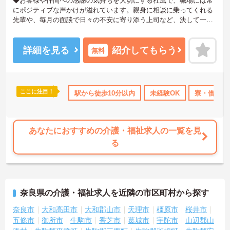
◆お客様や仲間への感謝の気持ちを大切にする社風で、職場には常
にポジティブな声かけが溢れています。親身に相談に乗ってくれる
先輩や、毎月の面談で日々の不安に寄り添う上司など、決して一人
きりにさせないフォロー体制が万全。心理的安全性が高く、中途入
社でも自然と馴染める職場です。
◆無資格からでもプロフェッショナルを目指せる「資格取得支援制
詳細を見る
紹介してもらう
無料
度」を完備しています。初任者研修から国家資格である介護福祉士
まで、現場での実務経験を積みながら、会社からのバックアップを
受けて資格取得に挑戦できます。
◆法人独自の介護技術認定制度「ケアマイスター」により、身につ
ここに注目！
り上げ
住宅手当・補助
駅から徒歩10分以内
無資格OK
日勤のみ
未経験OK
資格取得サポー
寮・借り上
けたスキルを5段階でしっかり評価し手当で還元。さらに「目標管理
シート」を用いた月1回の上司との面談があり、一人ひとりの不安や
目標に寄り添う手厚いフォロー体制が整っています。
あなたにおすすめの介護・福祉求人の一覧を見
る
奈良県の介護・福祉求人を近隣の市区町村から探す
奈良市
大和高田市
大和郡山市
天理市
橿原市
桜井市
五條市
御所市
生駒市
香芝市
葛城市
宇陀市
山辺郡山