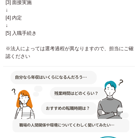
[3] 面接実施
↓
[4] 内定
↓
[5] 入職手続き
※法人によっては選考過程が異なりますので、担当にご確
認ください