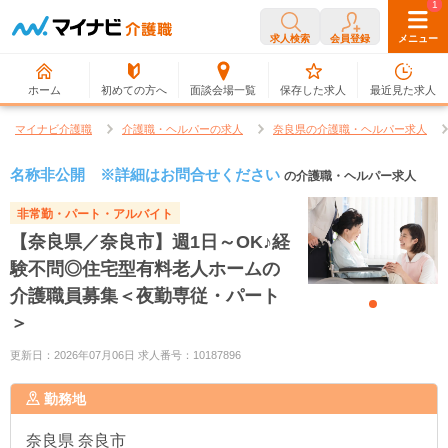
0
1
求人検索
会員登録
メニュー
ホーム
初めての方へ
面談会場一覧
保存した求人
最近見た求人
マイナビ介護職
介護職・ヘルパーの求人
奈良県の介護職・ヘルパー求人
名称非公開 ※詳細はお問合せください
の介護職・ヘルパー求人
非常勤・パート・アルバイト
【奈良県／奈良市】週1日～OK♪経
験不問◎住宅型有料老人ホームの
介護職員募集＜夜勤専従・パート
＞
更新日：2026年07月06日 求人番号：10187896
勤務地
奈良県
奈良市