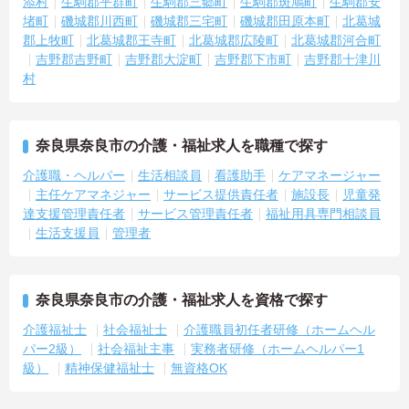
添村
生駒郡平群町
生駒郡三郷町
生駒郡斑鳩町
生駒郡安
堵町
磯城郡川西町
磯城郡三宅町
磯城郡田原本町
北葛城
郡上牧町
北葛城郡王寺町
北葛城郡広陵町
北葛城郡河合町
吉野郡吉野町
吉野郡大淀町
吉野郡下市町
吉野郡十津川
村
奈良県奈良市の介護・福祉求人を職種で探す
介護職・ヘルパー
生活相談員
看護助手
ケアマネージャー
主任ケアマネジャー
サービス提供責任者
施設長
児童発
達支援管理責任者
サービス管理責任者
福祉用具専門相談員
生活支援員
管理者
奈良県奈良市の介護・福祉求人を資格で探す
介護福祉士
社会福祉士
介護職員初任者研修（ホームヘル
パー2級）
社会福祉主事
実務者研修（ホームヘルパー1
級）
精神保健福祉士
無資格OK