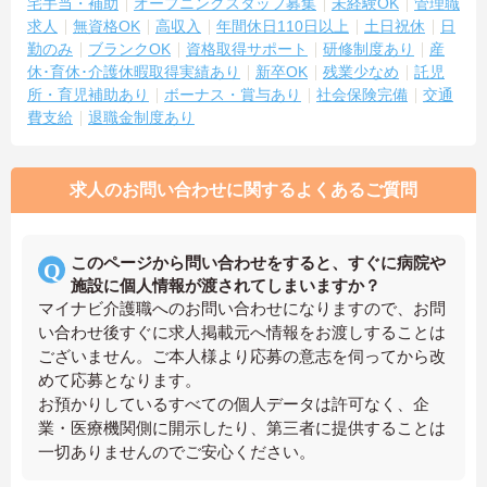
宅手当・補助
オープニングスタッフ募集
未経験OK
管理職
求人
無資格OK
高収入
年間休日110日以上
土日祝休
日
勤のみ
ブランクOK
資格取得サポート
研修制度あり
産
休･育休･介護休暇取得実績あり
新卒OK
残業少なめ
託児
所・育児補助あり
ボーナス・賞与あり
社会保険完備
交通
費支給
退職金制度あり
求人のお問い合わせに関するよくあるご質問
このページから問い合わせをすると、すぐに病院や
施設に個人情報が渡されてしまいますか？
マイナビ介護職へのお問い合わせになりますので、お問
い合わせ後すぐに求人掲載元へ情報をお渡しすることは
ございません。ご本人様より応募の意志を伺ってから改
めて応募となります。
お預かりしているすべての個人データは許可なく、企
業・医療機関側に開示したり、第三者に提供することは
一切ありませんのでご安心ください。