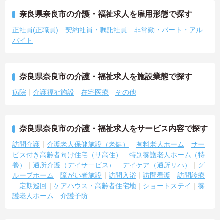
奈良県奈良市の介護・福祉求人を雇用形態で探す
正社員(正職員)
契約社員・嘱託社員
非常勤・パート・アル
バイト
奈良県奈良市の介護・福祉求人を施設業態で探す
病院
介護福祉施設
在宅医療
その他
奈良県奈良市の介護・福祉求人をサービス内容で探す
訪問介護
介護老人保健施設（老健）
有料老人ホーム
サー
ビス付き高齢者向け住宅（サ高住）
特別養護老人ホーム（特
養）
通所介護（デイサービス）
デイケア（通所リハ）
グ
ループホーム
障がい者施設
訪問入浴
訪問看護
訪問診療
定期巡回
ケアハウス・高齢者住宅地
ショートステイ
養
護老人ホーム
介護予防