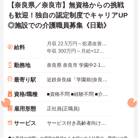
【奈良県／奈良市】無資格からの挑戦
も歓迎！独自の認定制度でキャリアUP
◎施設での介護職員募集《日勤》
月収 22.5万円～処遇改善手当、特定処遇手当、業務手当
給料
年収 300万円～月給×12ヶ月＋賞与
勤務地
奈良県 奈良市 学園中2-1305-2
最寄り駅
近鉄奈良線「学園前(奈良)駅」徒歩6分
資格/職種
■資格不問 ■経験不問 ■介護職員初任者研修（ヘルパー2級）以上あれば尚可
雇用形態
正社員(正職員)
サービス
サービス付き高齢者向け住宅（サ高住）