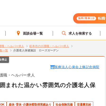
転職
無料!簡単1分
面談会場一覧
求人を検索する
護職・ヘルパー求人
松本市の介護職・ヘルパー求人
集一覧
介護老人保健施設 ローズガーデン
集停止
医療法人心泉会上條記念病院
護職・ヘルパー求人
に囲まれた温かい雰囲気の介護老人保
OK
産休･育休･介護休暇取得実績あり
社会保険完備
交通費支給