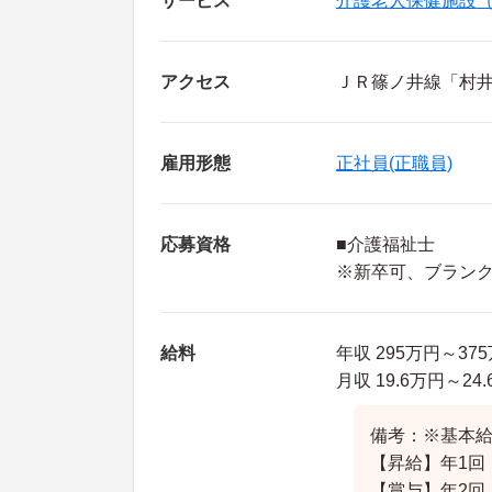
サービス
介護老人保健施設
アクセス
ＪＲ篠ノ井線「村井
雇用形態
正社員(正職員)
応募資格
■介護福祉士
※新卒可、ブラン
給料
年収 295万円～3
月収 19.6万円～
備考：※基本給：
【昇給】年1回
【賞与】年2回