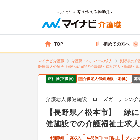
TOP
初めての方へ
マイナビ介護職
介護職・ヘルパーの求人
長野県の介
医療法人心泉会上條記念病院の介護職・福祉求人・転職・募
正社員(正職員)
介護老人保健施設（老健）
募
介護老人保健施設 ローズガーデンの介
【長野県／松本市】 緑
健施設での介護福祉士求人
車通勤可
高収入
年間休日110日以上
ブランク