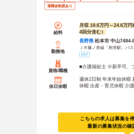
退職金制度あり
月収 19.6万円～24.6
4回分含む）
給料
長野県
松本市 中山7494-
ＪＲ篠ノ井線「村井駅」バス
勤務地
MAP
■介護福祉士 ※新卒可、
資格/職種
週休2日制 年末年始休暇 
休暇 出産・育児休暇 介
休日休暇
年間休日日数：110日 夏季休暇日数：3日 初年
度有給日数：10日 最大有給日数：20日 年末年
始休暇日数：3日
こちらの求人は募集を
最新の募集状況の確