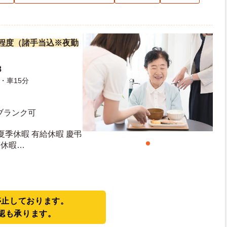
万円程度（諸手当込※夜勤
8
・車15分
ブランク可
夏季休暇 有給休暇 慶弔
護休暇
停止しております。
認も承ります。