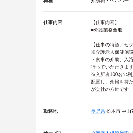
職種
介護職・ヘルパー
仕事内容
【仕事内容】
■介護業務全般
【仕事の特徴／セ
※介護老人保健施
・食事の介助、入
行っていただきま
※入所者100名の
配置し、余裕を持
が会社の方針です
勤務地
長野県
松本市 中山74