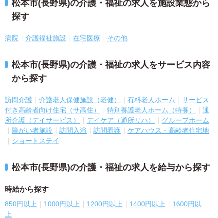
松本市(長野県)の介護・福祉の求人を施設業態から
探す
病院
介護福祉施設
在宅医療
その他
松本市(長野県)の介護・福祉の求人をサービス内容
から探す
訪問介護
介護老人保健施設（老健）
有料老人ホーム
サービス
付き高齢者向け住宅（サ高住）
特別養護老人ホーム（特養）
通
所介護（デイサービス）
デイケア（通所リハ）
グループホーム
障がい者施設
訪問入浴
訪問看護
ケアハウス・高齢者住宅地
ショートステイ
松本市(長野県)の介護・福祉の求人を給与から探す
時給から探す
850円以上
1000円以上
1200円以上
1400円以上
1600円以
上