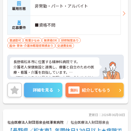
非常勤・パート・アルバイト
雇用形態
■資格不問
応募要件
車通勤可
残業少なめ
無資格OK
研修制度あり
産休･育休･介護休暇取得実績あり
交通費支給
長野県松本市に位置する精神科病院です。
介護老人保健施設と連携し、療養と自立のための医
療・看護・介護を目指しています。
ご興味のある方は是非お気軽にお問い合わせくださ
い。
詳細を見る
無料
紹介してもらう
更新日：2026年06月08日
社会医療法人財団慈泉会相澤東病院
社会医療法人財団慈泉会
【長野県／松本市】年間休日120日以上★病院で