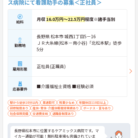
ス病院にて看護助手の募集＜正社員＞
月収
16.0万円～22.5万円
程度※諸手当別
給料
長野県 松本市 城西1丁目5－16
ＪＲ大糸線(松本－南小谷)「北松本駅」徒歩
勤務地
5分
正社員(正職員)
雇用形態
■介護福祉士資格 ■経験必須
応募要件
駅から徒歩10分以内
車通勤可
残業少なめ
年間休日110日以上
研修制度あり
産休･育休･介護休暇取得実績あり
ボーナス・賞与あり
社会保険完備
交通費支給
退職金制度あり
長野県松本市に位置するケアミックス病院です。マ
イカー通勤が可能！無料駐車場も完備されていま