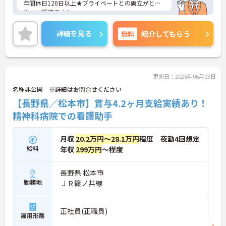
年間休日120日以上★プライベートとの両立がとり
やすい環境です！
ご興味ある方には、面接対策ポイントなど、さらに
詳細をお話しいたしますのでお気軽にご相談くださ
詳細を見る
無料
紹介してもらう
い。
更新日：2026年06月03日
名称非公開 ※詳細はお問合せください
【長野県／松本市】賞与4.2ヶ月支給実績あり！
精神科病院での看護助手
月収
20.2万円～28.1万円
程度 夜勤4回想定
給料
年収
299万円
～程度
長野県 松本市
勤務地
ＪＲ篠ノ井線
正社員(正職員)
雇用形態