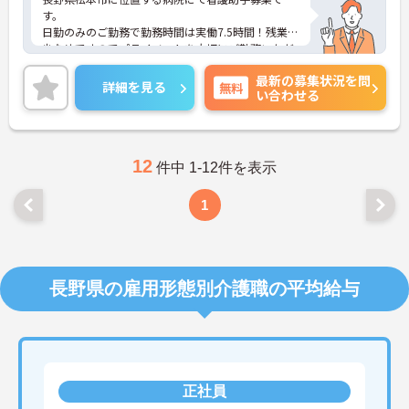
す。
日勤のみのご勤務で勤務時間は実働7.5時間！残業も
少なめですのでプライベートを大切にご勤務いただ
けます。
最新の募集状況を問
ご興味ある方には、面接対策ポイントなど、さらに
詳細を見る
無料
い合わせる
詳細をお話しいたしますのでお気軽にご相談くださ
い！
12
件中 1-12件を表示
1
長野県の雇用形態別介護職の平均給与
正社員