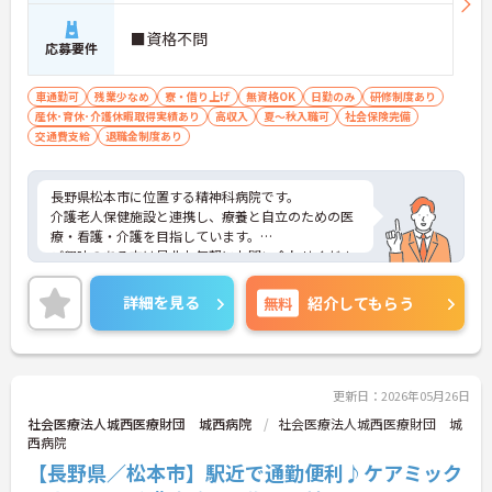
■資格不問
応募要件
車通勤可
残業少なめ
寮・借り上げ
無資格OK
日勤のみ
研修制度あり
産休･育休･介護休暇取得実績あり
高収入
夏～秋入職可
社会保険完備
交通費支給
退職金制度あり
長野県松本市に位置する精神科病院です。
介護老人保健施設と連携し、療養と自立のための医
療・看護・介護を目指しています。
ご興味のある方は是非お気軽にお問い合わせくださ
い。
詳細を見る
無料
紹介してもらう
更新日：2026年05月26日
社会医療法人城西医療財団 城西病院
社会医療法人城西医療財団 城
西病院
【長野県／松本市】駅近で通勤便利♪ケアミック