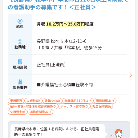
の看護助手の募集です！＜正社員＞
月収
18.2万円～25.0万円
程度
給料
長野県 松本市 本庄2-11-6
勤務地
ＪＲ篠ノ井線「松本駅」徒歩15分
正社員(正職員)
雇用形態
■介護福祉士必須■経験不問
応募要件
車通勤可
未経験OK
残業少なめ
年間休日110日以上
研修制度あり
産休･育休･介護休暇取得実績あり
ボーナス・賞与あり
社会保険完備
交通費支給
退職金制度あり
長野県松本市に位置する病院における、正社員看護
助手の募集です！