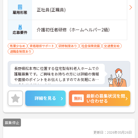
正社員(正職員)
雇用形態
介護初任者研修（ホームヘルパー2級）
応募要件
残業少なめ
資格取得サポート
研修制度あり
社会保険完備
交通費支給
退職金制度あり
長野県松本市に位置する住宅型有料老人ホームで介
護職募集です。ご興味をお持ちの方には詳細の情報
や面接のポイントをお伝えしますのでお気軽にお問
い合わせくださいませ。
最新の募集状況を問
詳細を見る
無料
い合わせる
募集停止
更新日：2026年05月26日