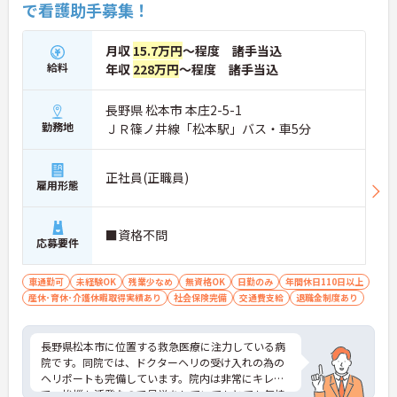
で看護助手募集！
月収
15.7万円
～程度 諸手当込
給料
年収
228万円
～程度 諸手当込
長野県 松本市 本庄2-5-1
勤務地
ＪＲ篠ノ井線「松本駅」バス・車5分
正社員(正職員)
雇用形態
■資格不問
応募要件
車通勤可
未経験OK
残業少なめ
無資格OK
日勤のみ
年間休日110日以上
産休･育休･介護休暇取得実績あり
社会保険完備
交通費支給
退職金制度あり
長野県松本市に位置する救急医療に注力している病
院です。同院では、ドクターヘリの受け入れの為の
ヘリポートも完備しています。院内は非常にキレイ
で、挨拶も活発なので見学をしていてもとても気持