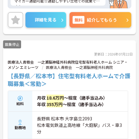
マイカー通勤可能☆通勤しやすい立地での就業で
す！
ご興味ある方には、面接対策ポイントなど、さらに
詳細をお話しいたしますのでお気軽にご相談くださ
詳細を見る
無料
紹介してもらう
い。
募集停止
更新日：2026年07月22日
医療法人青樹会 一之瀬脳神経外科病院住宅型有料老人ホーム シニア・
メゾン エミレーツ
医療法人青樹会 一之瀬脳神経外科病院
【長野県／松本市】住宅型有料老人ホームで介護
職募集＜常勤＞
月収
18.6万円
～程度（諸手当込み）
給料
年収
355万円
～程度（諸手当込み）
長野県 松本市 大字島立2093
松本電気鉄道上高地線「大庭駅」バス・車3
勤務地
分