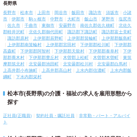
長野県
長野市
松本市
上田市
岡谷市
飯田市
諏訪市
須坂市
小諸
市
伊那市
駒ヶ根市
中野市
大町市
飯山市
茅野市
塩尻市
佐久市
千曲市
東御市
安曇野市
南佐久郡佐久穂町
北佐久
郡軽井沢町
北佐久郡御代田町
諏訪郡下諏訪町
諏訪郡富士見町
諏訪郡原村
上伊那郡辰野町
上伊那郡箕輪町
上伊那郡飯島町
上伊那郡南箕輪村
上伊那郡宮田村
下伊那郡松川町
下伊那郡
高森町
下伊那郡阿智村
下伊那郡天龍村
下伊那郡泰阜村
下伊
那郡喬木村
下伊那郡豊丘村
木曽郡上松町
木曽郡木曽町
東筑
摩郡筑北村
北安曇郡池田町
北安曇郡松川村
北安曇郡白馬村
上高井郡小布施町
上高井郡高山村
上水内郡信濃町
上水内郡飯
綱町
下水内郡栄村
松本市(長野県)の介護・福祉の求人を雇用形態から
探す
正社員(正職員)
契約社員・嘱託社員
非常勤・パート・アルバイ
ト