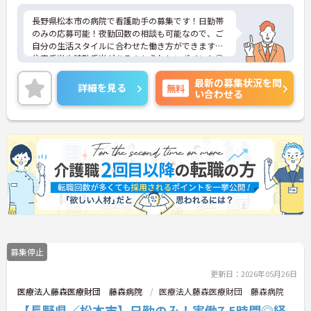
長野県松本市の病院で看護助手の募集です！日勤帯
のみの応募可能！夜勤回数の相談も可能なので、ご
自分の生活スタイルに合わせた働き方ができます♪
住宅手当や精勤手当があるのもうれしいポイント◎
ご興味のある方は、面接ポイントをお伝えしますの
最新の募集状況を問
で、お気軽にご連絡ください。
詳細を見る
無料
い合わせる
募集停止
更新日：2026年05月26日
医療法人藤森医療財団 藤森病院
医療法人藤森医療財団 藤森病院
【長野県／松本市】日勤のみ！実働7.5時間◎経