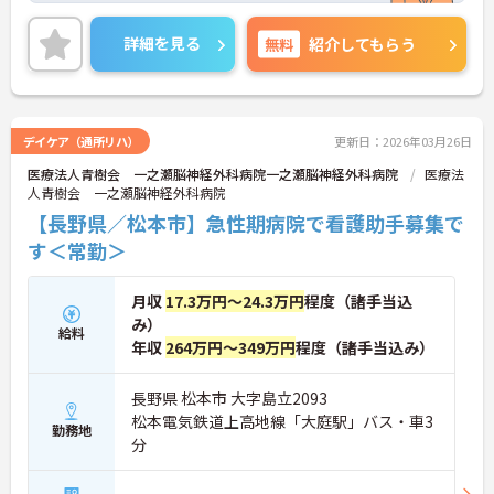
ちがいいです。在籍スタッフへのアンケートの中で
も、雰囲気の良さが一番に挙がるなど、固い結束力
詳細を見る
無料
紹介してもらう
がウリの一つ。
ご興味のある方はお気軽にお問い合わせ下さい。
デイケア（通所リハ）
更新日：2026年03月26日
医療法人青樹会 一之瀬脳神経外科病院一之瀬脳神経外科病院
医療法
人青樹会 一之瀬脳神経外科病院
【長野県／松本市】急性期病院で看護助手募集で
す＜常勤＞
月収
17.3万円～24.3万円
程度（諸手当込
み）
給料
年収
264万円～349万円
程度（諸手当込み）
長野県 松本市 大字島立2093
松本電気鉄道上高地線「大庭駅」バス・車3
勤務地
分