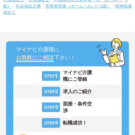
級）
社会福祉主事
実務者研修（ホームヘルパー1級）
精神保健
福祉士
マイナビ介護職に
お気軽にご相談
下さい！
マイナビ介護
1
STEP
職にご登録
2
求人のご紹介
STEP
面接・条件交
3
STEP
渉
4
転職成功！
STEP