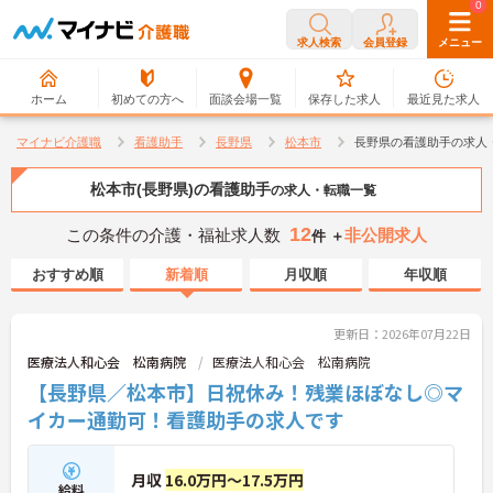
0
0
求人検索
会員登録
メニュー
ホーム
初めての方へ
面談会場一覧
保存した求人
最近見た求人
マイナビ介護職
看護助手
長野県
松本市
長野県の看護助手の求人
松本市(長野県)の看護助手
の求人・転職一覧
12
この条件の介護・福祉求人数
非公開求人
件 ＋
おすすめ順
新着順
月収順
年収順
更新日：2026年07月22日
医療法人和心会 松南病院
医療法人和心会 松南病院
【長野県／松本市】日祝休み！残業ほぼなし◎マ
イカー通勤可！看護助手の求人です
月収
16.0万円～17.5万円
給料