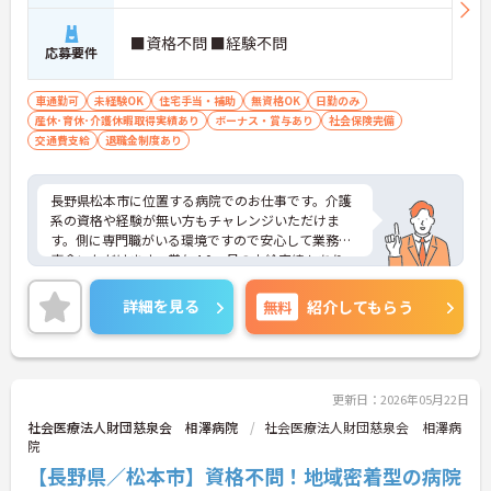
■資格不問 ■経験不問
応募要件
車通勤可
未経験OK
住宅手当・補助
無資格OK
日勤のみ
産休･育休･介護休暇取得実績あり
ボーナス・賞与あり
社会保険完備
交通費支給
退職金制度あり
長野県松本市に位置する病院でのお仕事です。介護
系の資格や経験が無い方もチャレンジいただけま
す。側に専門職がいる環境ですので安心して業務に
専念いただけます。賞与4.0ヵ月の支給実績もあり、
モチベーションにもつながります。ご興味のある方
には、面接対策ポイントなど、さらに詳細をお話し
詳細を見る
無料
紹介してもらう
いたしますのでお気軽にご相談ください！
更新日：2026年05月22日
社会医療法人財団慈泉会 相澤病院
社会医療法人財団慈泉会 相澤病
院
【長野県／松本市】資格不問！地域密着型の病院