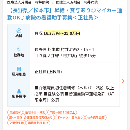
医療法人芳州会 村井病院
医療法人芳州会 村井病院
【長野県／松本市】昇給・賞与あり◎マイカー通
勤OK♪病院の看護助手募集＜正社員＞
月収
16.3万円～25.0万円
給料
長野県 松本市 村井町西2‐15‐1
勤務地
ＪＲ篠ノ井線「村井駅」徒歩15分
正社員(正職員)
雇用形態
■介護職員初任者研修（ヘルパー2級）以上
必須 ■経験必須 ■普通自動車運転免許（AT
応募要件
限定可）必須
車通勤可
住宅手当・補助
年間休日110日以上
産休･育休･介護休暇取得実績あり
ボーナス・賞与あり
社会保険完備
交通費支給
退職金制度あり