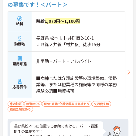
の募集です！＜パート＞
時給
1,070円～1,100円
給料
長野県 松本市 村井町西2-16-1
勤務地
ＪＲ篠ノ井線「村井駅」徒歩15分
非常勤・パート・アルバイト
雇用形態
■病棟または介護施設等の環境整備、清掃
業等、または他業種の施設等で同様の業務
応募要件
経験必須■無資格可
車通勤可
無資格OK
産休･育休･介護休暇取得実績あり
交通費支給
退職金制度あり
長野県松本市に位置する病院における、パート看護
助手の募集です！