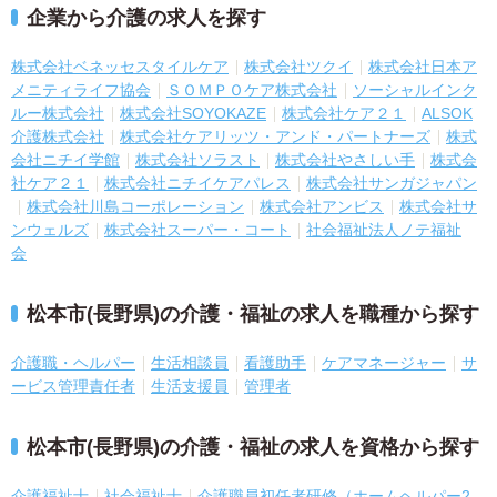
企業から介護の求人を探す
株式会社ベネッセスタイルケア
株式会社ツクイ
株式会社日本ア
メニティライフ協会
ＳＯＭＰＯケア株式会社
ソーシャルインク
ルー株式会社
株式会社SOYOKAZE
株式会社ケア２１
ALSOK
介護株式会社
株式会社ケアリッツ・アンド・パートナーズ
株式
会社ニチイ学館
株式会社ソラスト
株式会社やさしい手
株式会
社ケア２１
株式会社ニチイケアパレス
株式会社サンガジャパン
株式会社川島コーポレーション
株式会社アンビス
株式会社サ
ンウェルズ
株式会社スーパー・コート
社会福祉法人ノテ福祉
会
松本市(長野県)の介護・福祉の求人を職種から探す
介護職・ヘルパー
生活相談員
看護助手
ケアマネージャー
サ
ービス管理責任者
生活支援員
管理者
松本市(長野県)の介護・福祉の求人を資格から探す
介護福祉士
社会福祉士
介護職員初任者研修（ホームヘルパー2