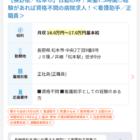
験があれば資格不問の病院求人！＜看護助手／正
職員＞
月収
16.0万円～17.0万円
基本給
給料
長野県 松本市 中央2丁目9番8号
勤務地
ＪＲ篠ノ井線「松本駅」徒歩9分
正社員(正職員)
雇用形態
■資格不問 ■看護助手としての経験のある
応募要件
方
駅から徒歩10分以内
車通勤可
残業少なめ
無資格OK
日勤のみ
年間休日110日以上
産休･育休･介護休暇取得実績あり
社会保険完備
交通費支給
退職金制度あり
長野県松本市に位置する病院にて看護助手募集で