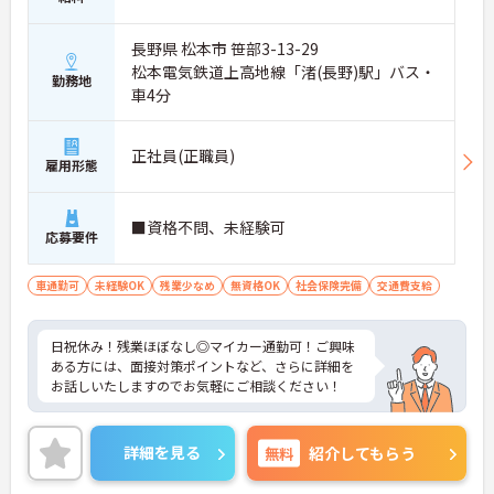
長野県 松本市 笹部3-13-29
松本電気鉄道上高地線「渚(長野)駅」バス・
勤務地
車4分
正社員(正職員)
雇用形態
■資格不問、未経験可
応募要件
車通勤可
未経験OK
残業少なめ
無資格OK
社会保険完備
交通費支給
日祝休み！残業ほぼなし◎マイカー通勤可！ご興味
ある方には、面接対策ポイントなど、さらに詳細を
お話しいたしますのでお気軽にご相談ください！
詳細を見る
無料
紹介してもらう