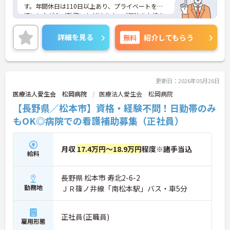
す。年間休日は110日以上あり、プライベートを大
切にしながらご勤務いただけます。ご興味をお持ち
の方はお気軽にお問い合わせください。
詳細を見る
無料
紹介してもらう
更新日：2026年05月26日
医療法人愛生会 松岡病院
医療法人愛生会 松岡病院
【長野県／松本市】資格・経験不問！日勤帯のみ
もOK◎病院での看護補助募集（正社員）
月収
17.4万円～18.9万円
程度※諸手当込
給料
長野県 松本市 寿北2-6-2
勤務地
ＪＲ篠ノ井線「南松本駅」バス・車5分
正社員(正職員)
雇用形態