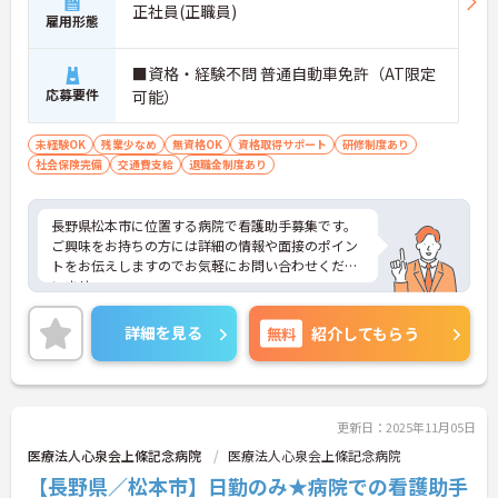
正社員(正職員)
雇用形態
■資格・経験不問 普通自動車免許（AT限定
応募要件
可能）
未経験OK
残業少なめ
無資格OK
資格取得サポート
研修制度あり
社会保険完備
交通費支給
退職金制度あり
長野県松本市に位置する病院で看護助手募集です。
ご興味をお持ちの方には詳細の情報や面接のポイン
トをお伝えしますのでお気軽にお問い合わせくださ
いませ。
詳細を見る
無料
紹介してもらう
更新日：2025年11月05日
医療法人心泉会上條記念病院
医療法人心泉会上條記念病院
【長野県／松本市】日勤のみ★病院での看護助手