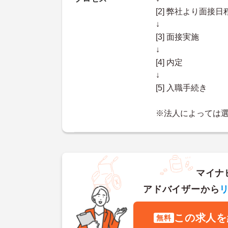
[2] 弊社より面
↓
[3] 面接実施
↓
[4] 内定
↓
[5] 入職手続き
※法人によっては
マイナ
アドバイザーから
この求人を
無料