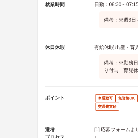
就業時間
日勤：08:30～07:1
備考：※週3日
休日休暇
有給休暇 出産・育
備考：※勤務
り付与 育児
ポイント
車通勤可
無資格OK
交通費支給
選考
[1] 応募フォーム
プロセス
↓