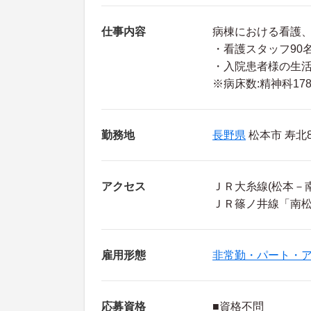
仕事内容
病棟における看護
・看護スタッフ90
・入院患者様の生
※病床数:精神科17
勤務地
長野県
松本市 寿北8-
アクセス
ＪＲ大糸線(松本－
ＪＲ篠ノ井線「南松
雇用形態
非常勤・パート・
応募資格
■資格不問