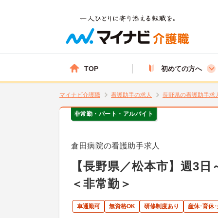
TOP
初めての方へ
マイナビ介護職
看護助手の求人
長野県の看護助手求
非常勤・パート・アルバイト
倉田病院の看護助手求人
【長野県／松本市】週3日
＜非常勤＞
車通勤可
無資格OK
研修制度あり
産休･育休