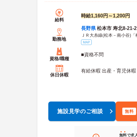
時給1,160円～1,200円
給料
長野県
松本市 寿北8-21-2
ＪＲ大糸線(松本－南小谷)「
勤務地
MAP
■資格不問
資格/職種
有給休暇 出産・育児休暇
休日休暇
施設見学のご相談
無料
無料
で求