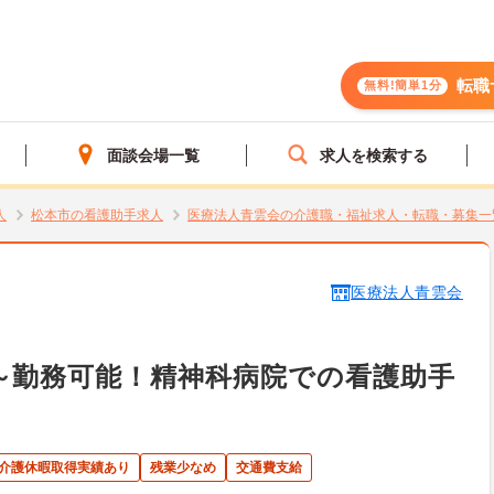
転職
無料!簡単1分
面談会場一覧
求人を検索する
人
松本市の看護助手求人
医療法人青雲会の介護職・福祉求人・転職・募集一
医療法人青雲会
～勤務可能！精神科病院での看護助手
･介護休暇取得実績あり
残業少なめ
交通費支給