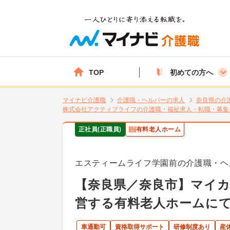
TOP
初めての方へ
マイナビ介護職
介護職・ヘルパーの求人
奈良県の介
株式会社アクティブライフの介護職・福祉求人・転職・募集
正社員(正職員)
有料老人ホーム
エスティームライフ学園前の介護職・ヘ
【奈良県／奈良市】マイ
営する有料老人ホームに
車通勤可
資格取得サポート
研修制度あり
産