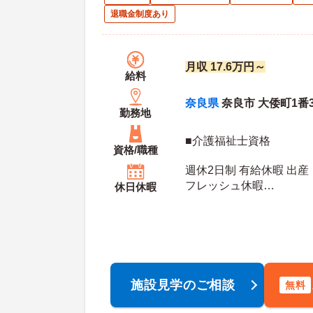
退職金制度あり
月収 17.6万円～
給料
奈良県
奈良市 大倭町1番
勤務地
■介護福祉士資格
資格/職種
週休2日制 有給休暇 出産
フレッシュ休暇
休日休暇
年間休日日数：105日 初年度有給日数：10日 最
大有給日数：20日
施設見学のご相談
無料