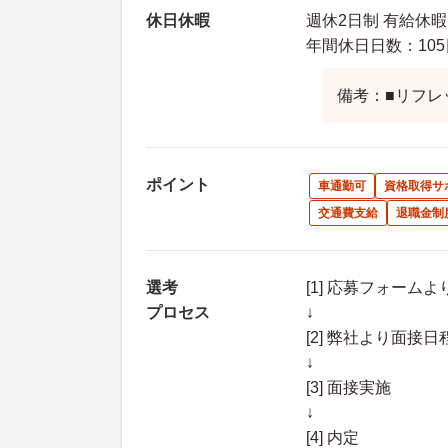
休日休暇
週休2日制 有給休
年間休日日数：105
備考：■リフレ
ポイント
車通勤可
資格取得サ
交通費支給
退職金制
選考
[1] 応募フォーム
プロセス
↓
[2] 弊社より面
↓
[3] 面接実施
↓
[4] 内定