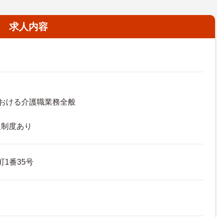
求人内容
おける介護職業務全般
援制度あり
町1番35号