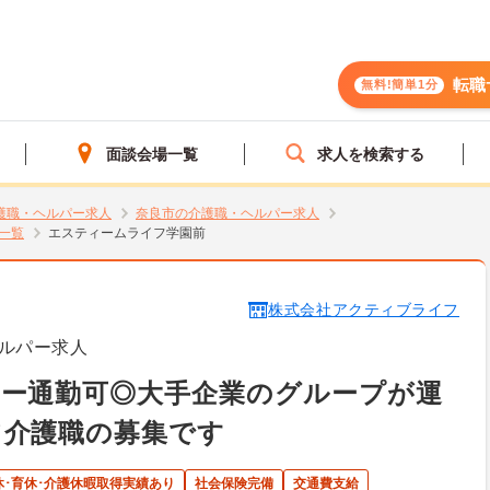
転職
無料!簡単1分
面談会場一覧
求人を検索する
護職・ヘルパー求人
奈良市の介護職・ヘルパー求人
一覧
エスティームライフ学園前
株式会社アクティブライフ
ルパー求人
カー通勤可◎大手企業のグループが運
て介護職の募集です
休･育休･介護休暇取得実績あり
社会保険完備
交通費支給