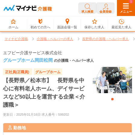
0
1
求人検索
会員登録
メニュー
ホーム
初めての方へ
面談会場一覧
保存した求人
最近見た求人
マイナビ介護職
介護職・ヘルパーの求人
長野県の介護職・ヘルパー求人
エフビー介護サービス株式会社
グループホーム岡田松岡
の介護職・ヘルパー求人
正社員(正職員)
グループホーム
【長野県／松本市】 長野県を中
心に有料老人ホーム、デイサービ
スなど50以上を運営する企業＜介
護職＞
更新日：2025年01月16日 求人番号：599202
勤務地