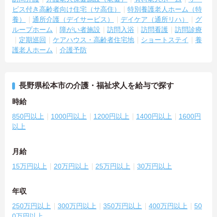
ビス付き高齢者向け住宅（サ高住）
特別養護老人ホーム（特
養）
通所介護（デイサービス）
デイケア（通所リハ）
グ
ループホーム
障がい者施設
訪問入浴
訪問看護
訪問診療
定期巡回
ケアハウス・高齢者住宅地
ショートステイ
養
護老人ホーム
介護予防
長野県松本市の介護・福祉求人を給与で探す
時給
850円以上
1000円以上
1200円以上
1400円以上
1600円
以上
月給
15万円以上
20万円以上
25万円以上
30万円以上
年収
250万円以上
300万円以上
350万円以上
400万円以上
50
0万円以上