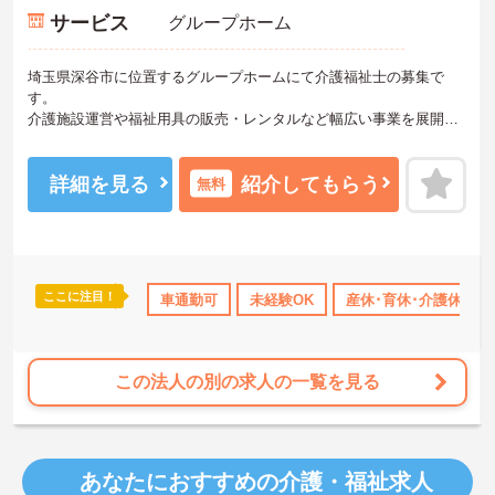
サービス
グループホーム
埼玉県深谷市に位置するグループホームにて介護福祉士の募集で
す。
介護施設運営や福祉用具の販売・レンタルなど幅広い事業を展開し
ております。
ご利用者様一人ひとりに寄り添ったケアを大切にしています。スタ
ッフ同士が助け合う風土があり、利用者様や地域から愛される施設
詳細を見る
紹介してもらう
無料
づくりに取り組んでいる点も魅力です。賞与や退職金制度、401K確
定拠出年金制度など福利厚生が充実しているほか、育児休業や介護
休業の取得実績もあり、ライフステージが変わっても働き続けやす
い環境です。介護経験を活かしたい方はもちろん、安定した環境で
長く活躍したい方にもおすすめの求人です。
ここに注目！
休暇取得実績あり
ボーナス・賞与あり
車通勤可
未経験OK
社会保険完備
産休･育休･介護休暇取
交通費支給
ご興味のある方には、面接対策ポイントなどさらに詳細をお話いた
しますので、お気軽にご相談ください♪
この法人の別の求人の一覧を見る
あなたにおすすめの介護・福祉求人