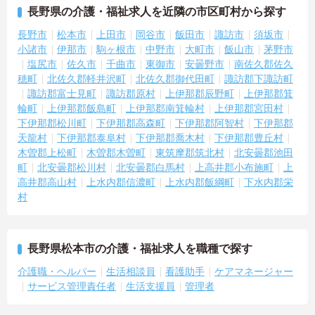
長野県の介護・福祉求人を近隣の市区町村から探す
長野市
松本市
上田市
岡谷市
飯田市
諏訪市
須坂市
小諸市
伊那市
駒ヶ根市
中野市
大町市
飯山市
茅野市
塩尻市
佐久市
千曲市
東御市
安曇野市
南佐久郡佐久
穂町
北佐久郡軽井沢町
北佐久郡御代田町
諏訪郡下諏訪町
諏訪郡富士見町
諏訪郡原村
上伊那郡辰野町
上伊那郡箕
輪町
上伊那郡飯島町
上伊那郡南箕輪村
上伊那郡宮田村
下伊那郡松川町
下伊那郡高森町
下伊那郡阿智村
下伊那郡
天龍村
下伊那郡泰阜村
下伊那郡喬木村
下伊那郡豊丘村
木曽郡上松町
木曽郡木曽町
東筑摩郡筑北村
北安曇郡池田
町
北安曇郡松川村
北安曇郡白馬村
上高井郡小布施町
上
高井郡高山村
上水内郡信濃町
上水内郡飯綱町
下水内郡栄
村
長野県松本市の介護・福祉求人を職種で探す
介護職・ヘルパー
生活相談員
看護助手
ケアマネージャー
サービス管理責任者
生活支援員
管理者