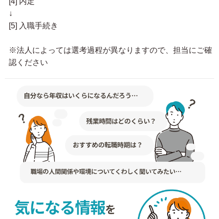
[4] 内定
↓
[5] 入職手続き
※法人によっては選考過程が異なりますので、担当にご確
認ください