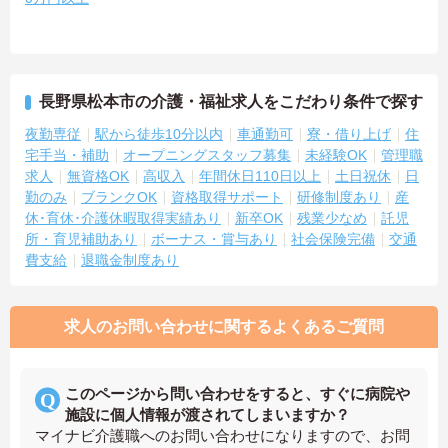
長野県松本市の介護・福祉求人をこだわり条件で探す
夜勤専従
駅から徒歩10分以内
車通勤可
寮・借り上げ
住
宅手当・補助
オープニングスタッフ募集
未経験OK
管理職
求人
無資格OK
高収入
年間休日110日以上
土日祝休
日
勤のみ
ブランクOK
資格取得サポート
研修制度あり
産
休･育休･介護休暇取得実績あり
新卒OK
残業少なめ
託児
所・育児補助あり
ボーナス・賞与あり
社会保険完備
交通
費支給
退職金制度あり
求人のお問い合わせに関するよくあるご質問
このページから問い合わせをすると、すぐに病院や
施設に個人情報が渡されてしまいますか？
マイナビ介護職へのお問い合わせになりますので、お問