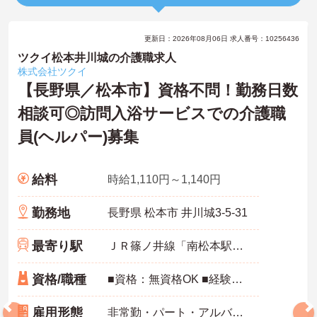
更新日：2026年08月06日 求人番号：10256436
ツクイ松本井川城の介護職求人
株式会社ツクイ
【長野県／松本市】資格不問！勤務日数
相談可◎訪問入浴サービスでの介護職
員(ヘルパー)募集
給料
時給1,110円～1,140円
勤務地
長野県 松本市 井川城3-5-31
最寄り駅
ＪＲ篠ノ井線「南松本駅」徒歩10分
資格/職種
■資格：無資格OK ■経験：不問 ※無資格者:入社半年以内に会社負担で認知症介護基礎研修受講
雇用形態
非常勤・パート・アルバイト