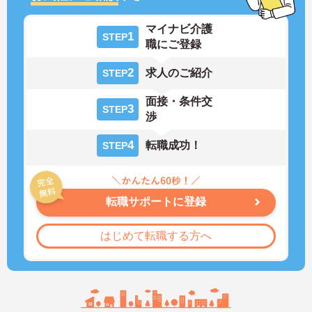
マイナビ介護
1
STEP
職にご登録
2
求人のご紹介
STEP
面接・条件交
3
STEP
渉
4
転職成功！
STEP
転職サポートに登録
はじめて転職する方へ