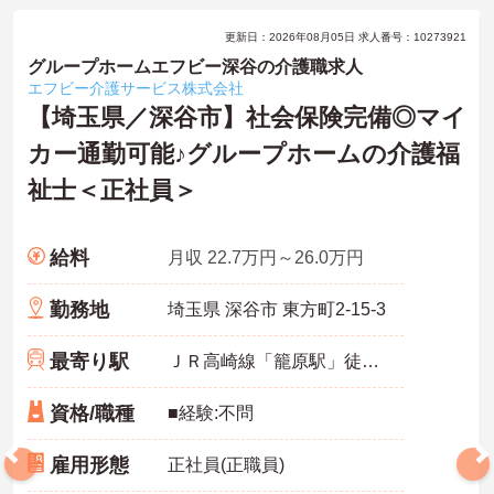
更新日：2026年08月05日 求人番号：10273921
グループホームエフビー深谷の介護職求人
エフビー介護サービス株式会社
【埼玉県／深谷市】社会保険完備◎マイ
カー通勤可能♪グループホームの介護福
祉士＜正社員＞
給料
月収 22.7万円～26.0万円
勤務地
埼玉県 深谷市 東方町2-15-3
最寄り駅
ＪＲ高崎線「籠原駅」徒歩35分
資格/職種
■経験:不問
雇用形態
正社員(正職員)