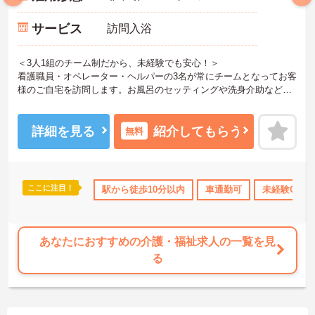
サービス
訪問入浴
＜3人1組のチーム制だから、未経験でも安心！＞
看護職員・オペレーター・ヘルパーの3名が常にチームとなってお客
様のご自宅を訪問します。お風呂のセッティングや洗身介助などを
協力して行うため、一人きりになる心配がありません。未経験や無
資格の方でも、頼れる先輩スタッフがそばにいて丁寧にサポートし
てくれるので、安心してスタートできる温かい環境です。
詳細を見る
紹介してもらう
無料
＜働きながら資格取得！充実のキャリア支援＞
入社半年以内に会社負担で「認知症介護基礎研修」を受講できるな
ど、学びの機会が充実しています。さらに上位資格を目指す場合
は、受講料の補助（最大5万円）や合格お祝い金の支給も用意されて
ここに注目！
K
無資格OK
日勤のみ
駅から徒歩10分以内
年間休日110日以上
車通勤可
資格取得サポー
未経験OK
います。実際に制度を利用してキャリアアップしている先輩も多
く、成長意欲を応援する風土があります。
あなたにおすすめの介護・福祉求人の一覧を見
る