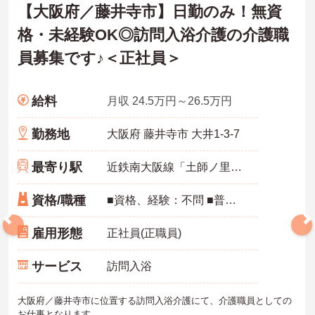
【大阪府／藤井寺市】日勤のみ！無資
格・未経験OK◎訪問入浴介護の介護職
員募集です♪＜正社員＞
給料
月収 24.5万円～26.5万円
勤務地
大阪府 藤井寺市 大井1-3-7
最寄り駅
近鉄南大阪線「土師ノ里駅」徒歩16分
資格/職種
■資格、経験：不問 ■普通自動車運転免許：必須
雇用形態
正社員(正職員)
サービス
訪問入浴
大阪府／藤井寺市に位置する訪問入浴介護にて、介護職員としての
お仕事となります。