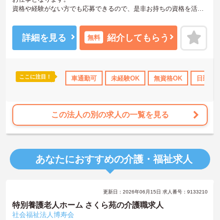
資格や経験がない方でも応募できるので、是非お持ちの資格を活か
してお仕事してみませんか？マイカー通勤も可能となっており、無
料駐車場を完備しておりますので、通勤の心配はいりません！
ご興味ある方は面接ポイントをお伝えしますので、お気軽にお問い
詳細を見る
紹介してもらう
無料
合わせください♪
ここに注目！
格取得サポート
産休･育休･介護休暇取得実績あり
車通勤可
未経験OK
無資格OK
ボーナス・賞与あ
日勤の
この法人の別の求人の一覧を見る
あなたにおすすめの介護・福祉求人
更新日：2026年06月15日 求人番号：9133210
特別養護老人ホーム さくら苑の介護職求人
社会福祉法人博寿会