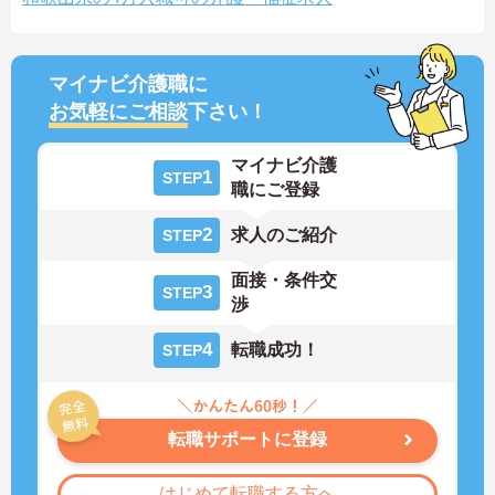
マイナビ介護職に
お気軽にご相談
下さい！
マイナビ介護
1
STEP
職にご登録
2
求人のご紹介
STEP
面接・条件交
3
STEP
渉
4
転職成功！
STEP
転職サポートに登録
はじめて転職する方へ