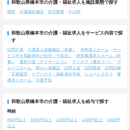
和歌山県橋本市の介護・福祉求人を施設業態で探す
病院
介護福祉施設
在宅医療
その他
和歌山県橋本市の介護・福祉求人をサービス内容で探
す
訪問介護
介護老人保健施設（老健）
有料老人ホーム
サー
ビス付き高齢者向け住宅（サ高住）
特別養護老人ホーム（特
養）
通所介護（デイサービス）
デイケア（通所リハ）
グ
ループホーム
障がい者施設
訪問入浴
訪問看護
訪問診療
定期巡回
ケアハウス・高齢者住宅地
ショートステイ
養
護老人ホーム
介護予防
和歌山県橋本市の介護・福祉求人を給与で探す
時給
850円以上
1000円以上
1200円以上
1400円以上
1600円
以上