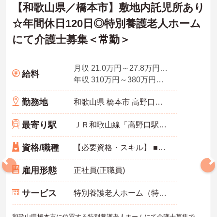
【和歌山県／橋本市】敷地内託児所あり
☆年間休日120日◎特別養護老人ホーム
にて介護士募集＜常勤＞
月収 21.0万円～27.8万円程度 ※別途諸手当あり
給料
年収 310万円～380万円程度 ※賞与込み
勤務地
和歌山県 橋本市 高野口町大野1844-133
最寄り駅
ＪＲ和歌山線「高野口駅」バス・車5分
資格/職種
【必要資格・スキル】 ■介護職員初任者研修（ヘルパー2級）以上、介護福祉士いずれかの資格をお持ちの方
雇用形態
正社員(正職員)
サービス
特別養護老人ホーム（特養）
和歌山県橋本市に位置する特別養護老人ホームにて介護士募集で