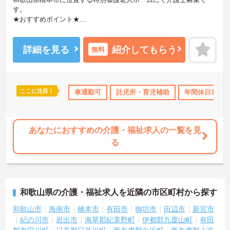
す。
★おすすめポイント★
★福利厚生が充実しています！勤続5年以上経過すると、処遇改善手
当や特定手当も上がります！
★定員140床の大規模なユニット型の特養！日中は約15名（2ユニッ
詳細を見る
紹介してもらう
無料
ト分）のご利用者様を4名の職員でケアします！
★年間休日120日！月10日のお休みでプライベートもしっかり充実♪
★入社後は座学からスタート！独り立ちもその方に合わせてのスタ
イルで指導員の元業務を覚えていきます！
ここに注目！
日勤のみ
ブランクOK
車通勤可
資格取得サポート
託児所・育児補助
産休･育休･介護休暇取
年間休日110
★敷地内託児所が用意されていますので、子育て世代の方も安心し
て就業いただけます♪
★無料駐車場完備でお子様連れの通勤も負担が少なく、働きやすい
環境が整っています。
あなたにおすすめの介護・福祉求人の一覧を見
ご興味のある方には、面接対策ポイントなど、さらに詳細をお話い
る
たしますので、お気軽にご相談ください。
和歌山県の介護・福祉求人を近隣の市区町村から探す
和歌山市
海南市
橋本市
有田市
御坊市
田辺市
新宮市
紀の川市
岩出市
海草郡紀美野町
伊都郡九度山町
有田