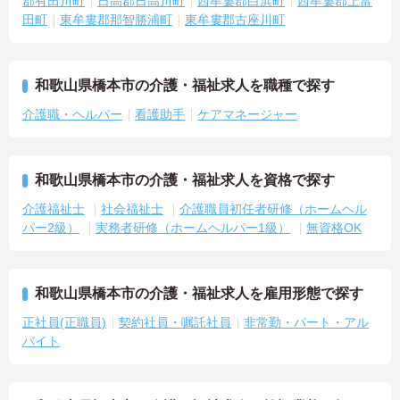
郡有田川町
日高郡日高川町
西牟婁郡白浜町
西牟婁郡上富
田町
東牟婁郡那智勝浦町
東牟婁郡古座川町
和歌山県橋本市の介護・福祉求人を職種で探す
介護職・ヘルパー
看護助手
ケアマネージャー
和歌山県橋本市の介護・福祉求人を資格で探す
介護福祉士
社会福祉士
介護職員初任者研修（ホームヘル
パー2級）
実務者研修（ホームヘルパー1級）
無資格OK
和歌山県橋本市の介護・福祉求人を雇用形態で探す
正社員(正職員)
契約社員・嘱託社員
非常勤・パート・アル
バイト