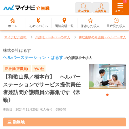
0
1
求人検索
会員登録
メニュー
ホーム
初めての方へ
面談会場一覧
保存した求人
最近見た求人
マイナビ介護職
介護職・ヘルパーの求人
和歌山県の介護職・ヘルパー求人
株式会社はるす
ヘルパーステーション・はるす
の介護福祉士求人
正社員(正職員)
その他
【和歌山県／橋本市】 ヘルパー
ステーションでサービス提供責任
者兼訪問介護職員の募集です《常
勤》
更新日：2024年11月20日 求人番号：656540
勤務地