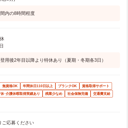
間内の8時間程度
9休
日
登用後2年目以降より特休あり（夏期・冬期各3日）
無資格OK
年間休日110日以上
ブランクOK
資格取得サポート
育休･介護休暇取得実績あり
残業少なめ
社会保険完備
交通費支給
よりご応募ください