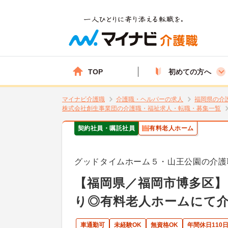
TOP
初めての方へ
マイナビ介護職
介護職・ヘルパーの求人
福岡県の介
株式会社創生事業団の介護職・福祉求人・転職・募集一覧
契約社員・嘱託社員
有料老人ホーム
グッドタイムホーム５・山王公園の介護
【福岡県／福岡市博多区】
り◎有料老人ホームにて
車通勤可
未経験OK
無資格OK
年間休日110