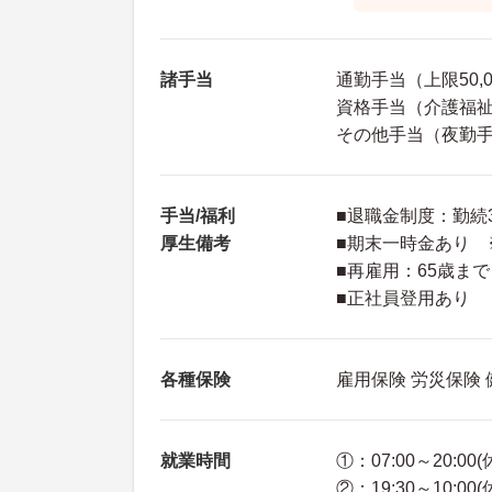
諸手当
通勤手当（上限50,
資格手当（介護福祉士
その他手当（夜勤手当
手当/福利
■退職金制度：勤続
厚生備考
■期末一時金あり 
■再雇用：65歳まで
■正社員登用あり
各種保険
雇用保険 労災保険
就業時間
①：07:00～20:00
②：19:30～10:00