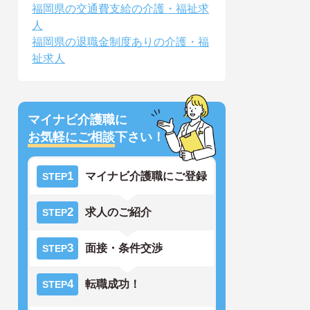
福岡県の交通費支給の介護・福祉求
人
福岡県の退職金制度ありの介護・福
祉求人
マイナビ介護職に
お気軽にご相談
下さい！
1
マイナビ介護職にご登録
STEP
2
求人のご紹介
STEP
3
面接・条件交渉
STEP
4
転職成功！
STEP