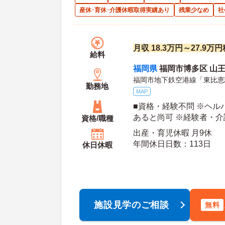
産休･育休･介護休暇取得実績あり
残業少なめ
社
月収 18.3万円～27.9
給料
福岡県
福岡市博多区 山王1-
福岡市地下鉄空港線「東比恵
勤務地
MAP
■資格・経験不問 ※ヘル
あると尚可 ※経験者・
資格/職種
出産・育児休暇 月9休
年間休日日数：113日
休日休暇
施設見学のご相談
無料