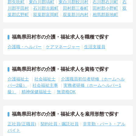
郡矢吹町
東白川郡塙町
東白川郡鮫川村
石川郡石川町
石
川郡平田村
石川郡古殿町
田村郡三春町
田村郡小野町
双
葉郡広野町
双葉郡富岡町
双葉郡川内村
相馬郡新地町
福島県田村市の介護・福祉求人を職種で探す
介護職・ヘルパー
ケアマネージャー
生活支援員
福島県田村市の介護・福祉求人を資格で探す
介護福祉士
社会福祉士
介護職員初任者研修（ホームヘル
パー2級）
社会福祉主事
実務者研修（ホームヘルパー1
級）
精神保健福祉士
無資格OK
福島県田村市の介護・福祉求人を雇用形態で探す
正社員(正職員)
契約社員・嘱託社員
非常勤・パート・アル
バイト