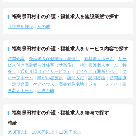
福島県田村市の介護・福祉求人を施設業態で探す
介護福祉施設
その他
福島県田村市の介護・福祉求人をサービス内容で探す
訪問介護
介護老人保健施設（老健）
有料老人ホーム
サー
ビス付き高齢者向け住宅（サ高住）
特別養護老人ホーム（特
養）
通所介護（デイサービス）
デイケア（通所リハ）
グ
ループホーム
障がい者施設
訪問入浴
訪問看護
訪問診療
定期巡回
ケアハウス・高齢者住宅地
ショートステイ
養
護老人ホーム
介護予防
福島県田村市の介護・福祉求人を給与で探す
時給
850円以上
1000円以上
1200円以上