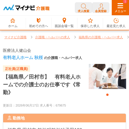
0
1
求人検索
会員登録
メニュー
ホーム
初めての方へ
面談会場一覧
保存した求人
最近見た求人
マイナビ介護職
介護職・ヘルパーの求人
福島県の介護職・ヘルパー求人
医療法人健山会
有料老人ホーム 秋桜
の介護職・ヘルパー求人
正社員(正職員)
【福島県／田村市】 有料老人ホ
ームでの介護士のお仕事です《常
勤》
更新日：2026年06月17日 求人番号：679675
勤務地