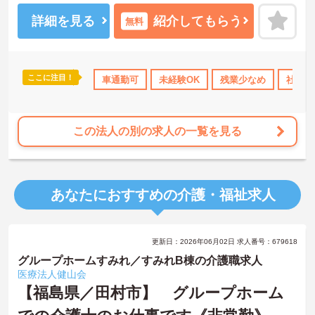
ご興味ある方には、面接対策ポイントなど、さらに詳細をお話しい
たしますのでお気軽にご相談ください。
詳細を見る
紹介してもらう
無料
ここに注目！
K
残業少なめ
交通費支給
車通勤可
未経験OK
残業少なめ
社会保
この法人の別の求人の一覧を見る
あなたにおすすめの介護・福祉求人
更新日：2026年06月02日 求人番号：679618
グループホームすみれ／すみれB棟の介護職求人
医療法人健山会
【福島県／田村市】 グループホーム