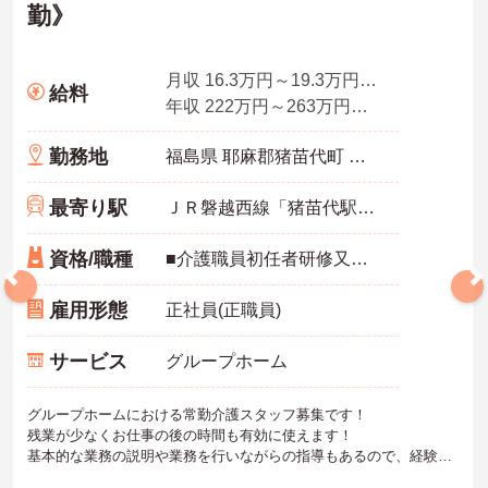
勤》
月収 16.3万円～19.3万円程度（夜勤5回分手当、処遇改善手当込）
給料
年収 222万円～263万円程度（賞与2.0ヵ月の場合）
勤務地
福島県 耶麻郡猪苗代町 梨木西44-1
最寄り駅
ＪＲ磐越西線「猪苗代駅」バス・車7分
資格/職種
■介護職員初任者研修又はホームヘルパー2級以上の資格があれば尚可 ※未経験相談可能 ■普通自動車運転免許（AT限定可／必須）
雇用形態
正社員(正職員)
サービス
グループホーム
グループホームにおける常勤介護スタッフ募集です！
残業が少なくお仕事の後の時間も有効に使えます！
基本的な業務の説明や業務を行いながらの指導もあるので、経験の
浅い方も安心です！