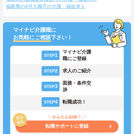
福島県の4月入職可の介護・福祉求人
マイナビ介護職に
お気軽にご相談
下さい！
マイナビ介護
1
STEP
職にご登録
2
求人のご紹介
STEP
面接・条件交
3
STEP
渉
4
転職成功！
STEP
転職サポートに登録