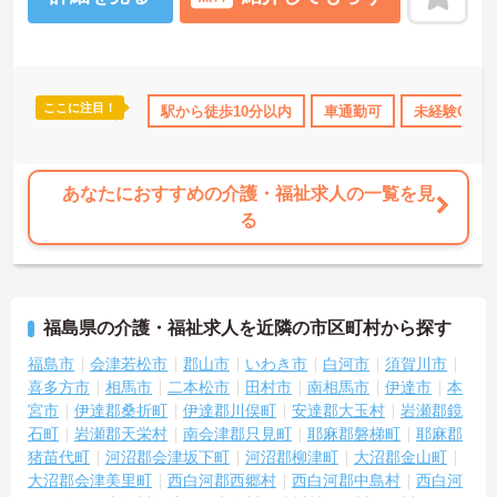
たしますのでお気軽にご相談ください。
ここに注目！
ーナス・賞与あり
社会保険完備
駅から徒歩10分以内
交通費支給
車通勤可
退職金制度あり
未経験OK
あなたにおすすめの介護・福祉求人の一覧を見
る
福島県の介護・福祉求人を近隣の市区町村から探す
福島市
会津若松市
郡山市
いわき市
白河市
須賀川市
喜多方市
相馬市
二本松市
田村市
南相馬市
伊達市
本
宮市
伊達郡桑折町
伊達郡川俣町
安達郡大玉村
岩瀬郡鏡
石町
岩瀬郡天栄村
南会津郡只見町
耶麻郡磐梯町
耶麻郡
猪苗代町
河沼郡会津坂下町
河沼郡柳津町
大沼郡金山町
大沼郡会津美里町
西白河郡西郷村
西白河郡中島村
西白河