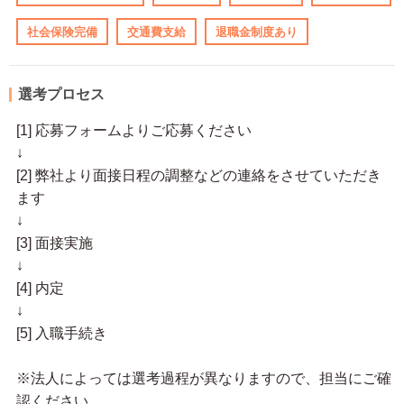
社会保険完備
交通費支給
退職金制度あり
選考プロセス
[1] 応募フォームよりご応募ください
↓
[2] 弊社より面接日程の調整などの連絡をさせていただき
ます
↓
[3] 面接実施
↓
[4] 内定
↓
[5] 入職手続き
※法人によっては選考過程が異なりますので、担当にご確
認ください