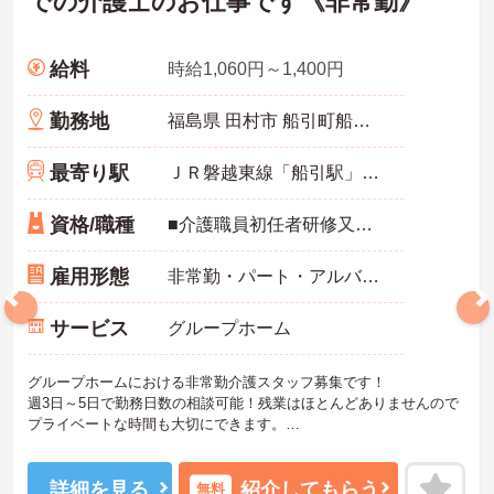
での介護士のお仕事です《非常勤》
給料
時給1,060円～1,400円
勤務地
福島県 田村市 船引町船引字砂子田1-1
最寄り駅
ＪＲ磐越東線「船引駅」徒歩5分
資格/職種
■介護職員初任者研修又はホームヘルパー2級以上の資格があれば尚可 ※未経験相談可能 ■普通自動車運転免許（AT限定可／必須）
雇用形態
非常勤・パート・アルバイト
サービス
グループホーム
グループホームにおける非常勤介護スタッフ募集です！
週3日～5日で勤務日数の相談可能！残業はほとんどありませんので
プライベートな時間も大切にできます。
基本的な業務の説明や業務を行いながらの指導もあるので、経験の
浅い方も安心です！
ご興味ある方には、面接対策ポイントなど、さらに詳細をお話しい
詳細を見る
紹介してもらう
無料