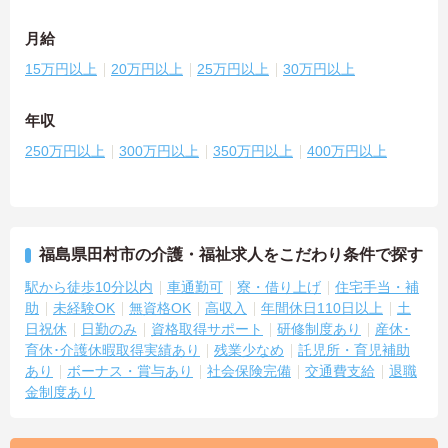
月給
15万円以上
20万円以上
25万円以上
30万円以上
年収
250万円以上
300万円以上
350万円以上
400万円以上
福島県田村市の介護・福祉求人をこだわり条件で探す
駅から徒歩10分以内
車通勤可
寮・借り上げ
住宅手当・補
助
未経験OK
無資格OK
高収入
年間休日110日以上
土
日祝休
日勤のみ
資格取得サポート
研修制度あり
産休･
育休･介護休暇取得実績あり
残業少なめ
託児所・育児補助
あり
ボーナス・賞与あり
社会保険完備
交通費支給
退職
金制度あり