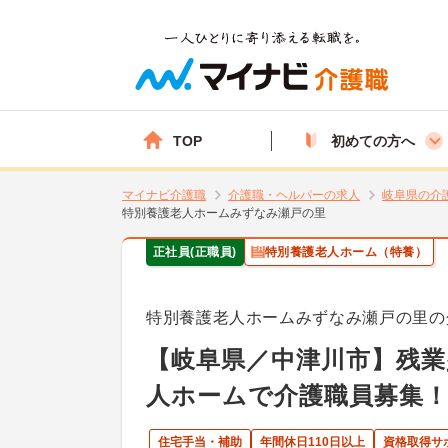
TOP
初めての方へ
マイナビ介護職
介護職・ヘルパーの求人
岐阜県の介
特別養護老人ホームみずなみ瀬戸の里
正社員(正職員)
特別養護老人ホーム（特養）
特別養護老人ホームみずなみ瀬戸の里の
【岐阜県／中津川市】残業
人ホームで介護職員募集！
住宅手当・補助
年間休日110日以上
資格取得サ