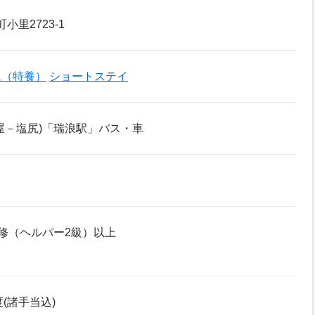
小里2723-1
ム（特養）
ショートステイ
屋－塩尻)「瑞浪駅」バス・車
修（ヘルパー2級）以上
度(諸手当込)