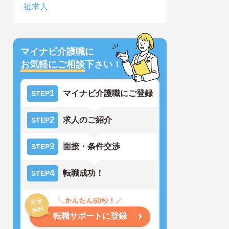
祉求人
マイナビ介護職に
お気軽にご相談
下さい！
1
マイナビ介護職にご登録
STEP
2
求人のご紹介
STEP
3
面接・条件交渉
STEP
4
転職成功！
STEP
転職サポートに登録