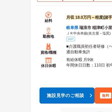
月収 18.0万円～程度(諸
給料
岐阜県
瑞浪市 稲津町小里2
ＪＲ中央本線(名古屋－塩尻)
勤務地
MAP
■介護職員初任者研修（ヘ
通自動車免許
資格/職種
有給休暇 月9休
年間休日日数：110日 初年度有給日数：10日 最
休日休暇
大有給日数：20日
施設見学のご相談
無料