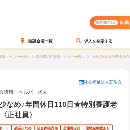
転職
無料!簡単1分
面談会場一覧
求人を検索する
護職・ヘルパー求人
瑞浪市の介護職・ヘルパー求人
社会福祉法人五常会の介
社会福祉法人五常会
介護職・ヘルパー求人
少なめ♪年間休日110日★特別養護老
〈正社員〉
ポート
残業少なめ
社会保険完備
交通費支給
退職金制度あり