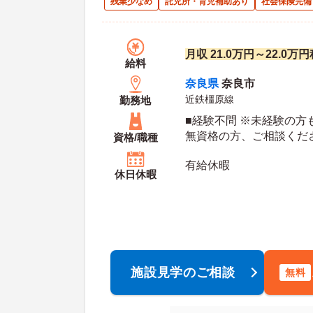
残業少なめ
託児所・育児補助あり
社会保険完備
月収 21.0万円～22.0
給料
奈良県
奈良市
近鉄橿原線
勤務地
■経験不問 ※未経験の方
無資格の方、ご相談くだ
資格/職種
有給休暇
休日休暇
施設見学のご相談
無料