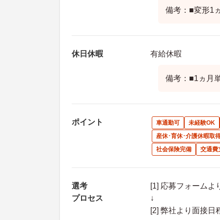
備考：■変形1
休日休暇
有給休暇
備考：■1ヵ月
ポイント
車通勤可
未経験OK
産休･育休･介護休暇取
社会保険完備
交通費
選考
[1] 応募フォーム
プロセス
↓
[2] 弊社より面