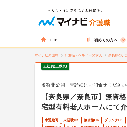
TOP
初めての方へ
マイナビ介護職
介護職・ヘルパーの求人
奈良県の介
正社員(正職員)
名称非公開 ※詳細はお問合せください
【奈良県／奈良市】無資格
宅型有料老人ホームにて
車通勤可
未経験OK
無資格OK
ブランクOK