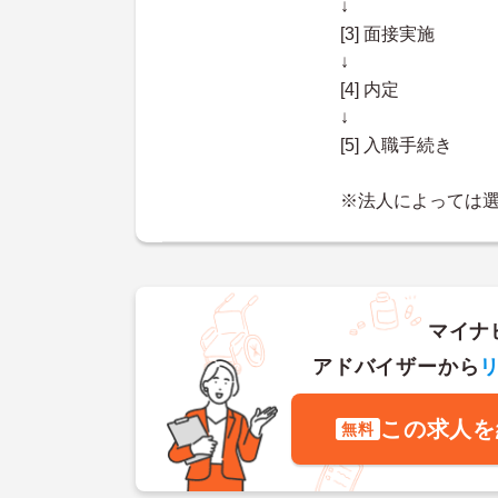
↓
[3] 面接実施
↓
[4] 内定
↓
[5] 入職手続き
※法人によっては
マイナ
アドバイザーから
この求人を
無料