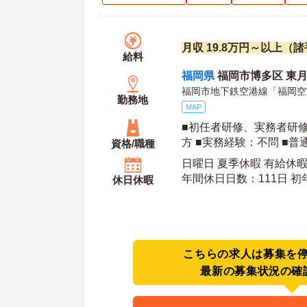
月収 19.8万円～以上（
給料
福岡県
福岡市博多区 東月隈
福岡市地下鉄空港線「福岡空
勤務地
MAP
■初任者研修、実務者研
方 ■実務経験：不問 ■普
資格/職種
限定可）※送迎業務あり
日曜日 夏季休暇 有給休暇
年間休日日数：111日 初年度有給日数：10日 最
休日休暇
大有給日数：20日
こちらの求人は募集を
最新の募集状況の確