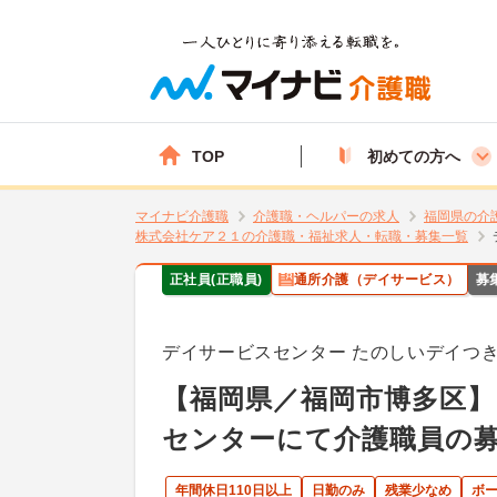
TOP
初めての方へ
マイナビ介護職
介護職・ヘルパーの求人
福岡県の介
株式会社ケア２１の介護職・福祉求人・転職・募集一覧
正社員(正職員)
通所介護（デイサービス）
募
デイサービスセンター たのしいデイつ
【福岡県／福岡市博多区
センターにて介護職員の
年間休日110日以上
日勤のみ
残業少なめ
ボ