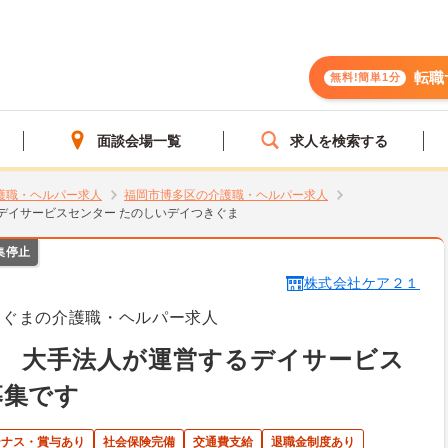
転職
無料!簡単1分
面談会場一覧
求人を検索する
護職・ヘルパー求人
福岡市博多区の介護職・ヘルパー求人
デイサービスセンター たのしいデイつきぐま
集停止
株式会社ケア２１
きぐまの介護職・ヘルパー求人
】 大手法人が運営するデイサービス
募集です
ーナス・賞与あり
社会保険完備
交通費支給
退職金制度あり