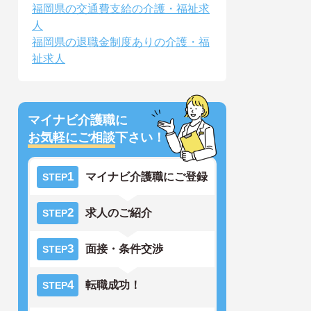
福岡県の交通費支給の介護・福祉求
人
福岡県の退職金制度ありの介護・福
祉求人
マイナビ介護職に
お気軽にご相談
下さい！
1
マイナビ介護職にご登録
STEP
2
求人のご紹介
STEP
3
面接・条件交渉
STEP
4
転職成功！
STEP