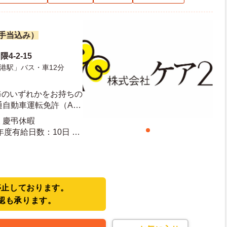
諸手当込み）
4-2-15
港駅」バス・車12分
修のいずれかをお持ちの
通自動車運転免許（AT
 慶弔休暇
停止しております。
認も承ります。