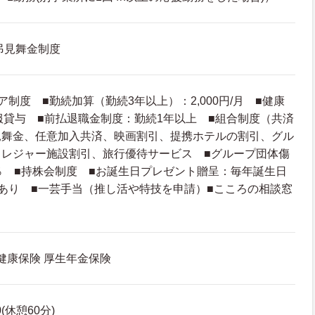
弔見舞金制度
制度 ■勤続加算（勤続3年以上）：2,000円/月 ■健康
服貸与 ■前払退職金制度：勤続1年以上 ■組合制度（共済
見舞金、任意加入共済、映画割引、提携ホテルの割引、グル
、レジャー施設割引、旅行優待サービス ■グループ団体傷
％ ■持株会制度 ■お誕生日プレゼント贈呈：毎年誕生日
あり ■一芸手当（推し活や特技を申請）■こころの相談窓
 健康保険 厚生年金保険
0(休憩60分)