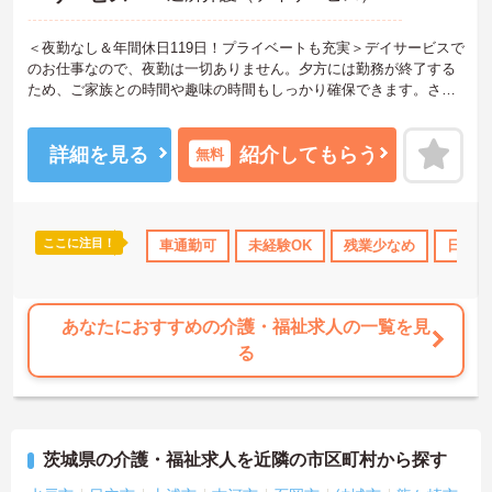
＜夜勤なし＆年間休日119日！プライベートも充実＞デイサービスで
のお仕事なので、夜勤は一切ありません。夕方には勤務が終了する
ため、ご家族との時間や趣味の時間もしっかり確保できます。さら
に、月9日のお休みに加えて「リフレッシュ休暇」が毎月1日付与さ
れ、年間休日はたっぷり119日。無理なく働き続けられるリズムが整
っており、仕事とプライベートのメリハリをつけて働きたい方にぴ
詳細を見る
紹介してもらう
無料
ったりです。
＜未経験からプロへ！充実の研修とキャリアパス ＞介護の経験がな
い方やブランクがある方も大歓迎です。資格取得支援制度や自己啓
発支援制度が整っており、働きながらスキルアップを目指せます。
ここに注目！
住宅手当・補助
日勤のみ
車通勤可
資格取得サポート
未経験OK
残業少なめ
研修制度あり
日勤の
また、全国展開する同社ならではの多彩なキャリアパスがあり、管
理職や専門職への挑戦、異なるサービスへのキャリアチェンジも可
能です。一人ひとりの「なりたい姿」を応援し、成長をバックアッ
プする体制が整っています。
あなたにおすすめの介護・福祉求人の一覧を見
る
茨城県の介護・福祉求人を近隣の市区町村から探す