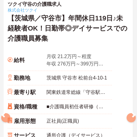
ツクイ守谷の介護職求人
株式会社ツクイ
【茨城県／守谷市】年間休日119日♪未
経験者OK！日勤帯◎デイサービスでの
介護職員募集
月収 21.2万円～程度
給料
年収 276万円～399万円程度 月給×12ヶ月＋賞与
勤務地
茨城県 守谷市 松前台4-10-1
最寄り駅
関東鉄道常総線「守谷駅」徒歩18分
資格/職種
■介護職員初任者研修（ヘルパー2級）以上、介護福祉士 いずれか ■普通自動車運転免許（AT限定可）（エリアにより必須） ■経験：不問
雇用形態
正社員(正職員)
サービス
通所介護（デイサービス）