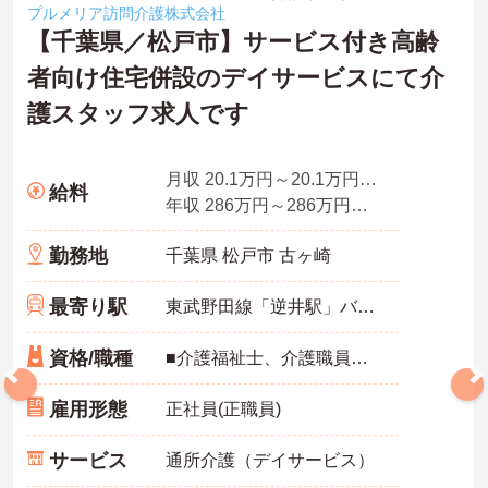
プルメリア訪問介護株式会社
【千葉県／松戸市】サービス付き高齢
者向け住宅併設のデイサービスにて介
護スタッフ求人です
月収 20.1万円～20.1万円程度
給料
年収 286万円～286万円程度
勤務地
千葉県 松戸市 古ヶ崎
最寄り駅
東武野田線「逆井駅」バス・車7分
資格/職種
■介護福祉士、介護職員初任者研修（ヘルパー2級）修了者以上のいずれか ■普通自動車運転免許（AT限定可）
雇用形態
正社員(正職員)
サービス
通所介護（デイサービス）