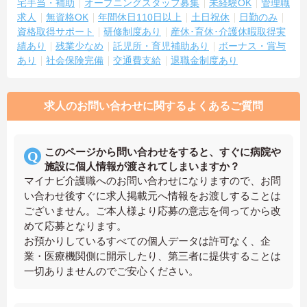
宅手当・補助
オープニングスタッフ募集
未経験OK
管理職
求人
無資格OK
年間休日110日以上
土日祝休
日勤のみ
資格取得サポート
研修制度あり
産休･育休･介護休暇取得実
績あり
残業少なめ
託児所・育児補助あり
ボーナス・賞与
あり
社会保険完備
交通費支給
退職金制度あり
求人のお問い合わせに関するよくあるご質問
このページから問い合わせをすると、すぐに病院や
施設に個人情報が渡されてしまいますか？
マイナビ介護職へのお問い合わせになりますので、お問
い合わせ後すぐに求人掲載元へ情報をお渡しすることは
ございません。ご本人様より応募の意志を伺ってから改
めて応募となります。
お預かりしているすべての個人データは許可なく、企
業・医療機関側に開示したり、第三者に提供することは
一切ありませんのでご安心ください。