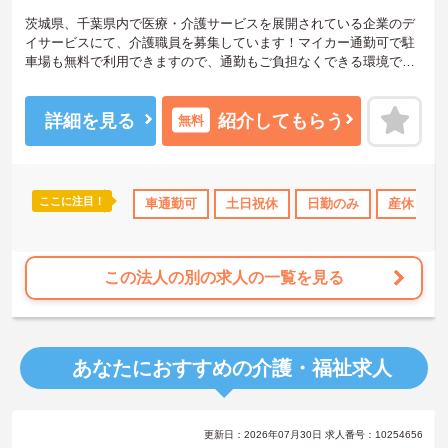
茨城県、千葉県内で医療・介護サービスを展開されている企業のデ
イサービスにて、介護職員を募集しています！マイカー通勤可で駐
車場も無料で利用できますので、通勤もご負担なくできる環境で
す。ご興味ある方には、面接対策ポイントなど、さらに詳細をお話
しいたしますのでお気軽にご相談ください！
詳細を見る
紹介してもらう
無料
ここに注目！
勤のみ
産休･育休･介護休暇取得実績あり
車通勤可
土日祝休
社会保険完備
日勤のみ
産休･育
交通費支
この法人の別の求人の一覧を見る
あなたにおすすめの介護・福祉求人
更新日：2026年07月30日 求人番号：10254656