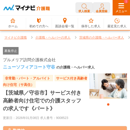
0
1
求人検索
会員登録
メニュー
ホーム
初めての方へ
面談会場一覧
保存した求人
最近見た求人
マイナビ介護職
介護職・ヘルパーの求人
茨城県の介護職・ヘルパー求人
募集停止
プルメリア訪問介護株式会社
ニューソフィアコート守谷
の介護職・ヘルパー求人
非常勤・パート・アルバイト
サービス付き高齢者
向け住宅（サ高住）
【茨城県／守谷市】サービス付き
高齢者向け住宅での介護スタッフ
の求人です《パート》
更新日：2026年01月08日 求人番号：9008523