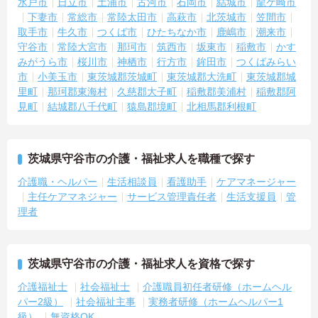
水戸市
日立市
土浦市
古河市
石岡市
結城市
龍ケ崎市
下妻市
常総市
常陸太田市
高萩市
北茨城市
笠間市
取手市
牛久市
つくば市
ひたちなか市
鹿嶋市
潮来市
守谷市
常陸大宮市
那珂市
筑西市
坂東市
稲敷市
かす
みがうら市
桜川市
神栖市
行方市
鉾田市
つくばみらい
市
小美玉市
東茨城郡茨城町
東茨城郡大洗町
東茨城郡城
里町
那珂郡東海村
久慈郡大子町
稲敷郡美浦村
稲敷郡阿
見町
結城郡八千代町
猿島郡境町
北相馬郡利根町
茨城県守谷市の介護・福祉求人を職種で探す
介護職・ヘルパー
生活相談員
看護助手
ケアマネージャー
主任ケアマネジャー
サービス管理責任者
生活支援員
管
理者
茨城県守谷市の介護・福祉求人を資格で探す
介護福祉士
社会福祉士
介護職員初任者研修（ホームヘル
パー2級）
社会福祉主事
実務者研修（ホームヘルパー1
級）
無資格OK