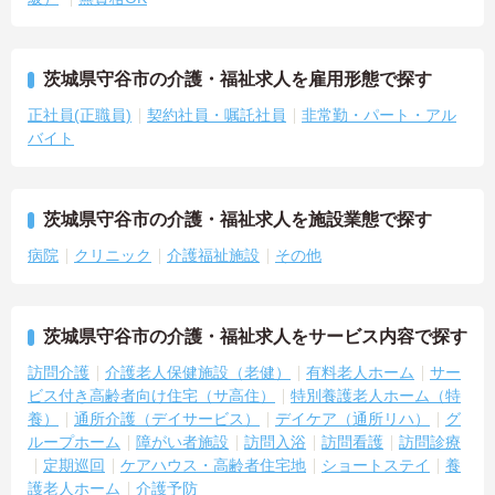
茨城県守谷市の介護・福祉求人を雇用形態で探す
正社員(正職員)
契約社員・嘱託社員
非常勤・パート・アル
バイト
茨城県守谷市の介護・福祉求人を施設業態で探す
病院
クリニック
介護福祉施設
その他
茨城県守谷市の介護・福祉求人をサービス内容で探す
訪問介護
介護老人保健施設（老健）
有料老人ホーム
サー
ビス付き高齢者向け住宅（サ高住）
特別養護老人ホーム（特
養）
通所介護（デイサービス）
デイケア（通所リハ）
グ
ループホーム
障がい者施設
訪問入浴
訪問看護
訪問診療
定期巡回
ケアハウス・高齢者住宅地
ショートステイ
養
護老人ホーム
介護予防