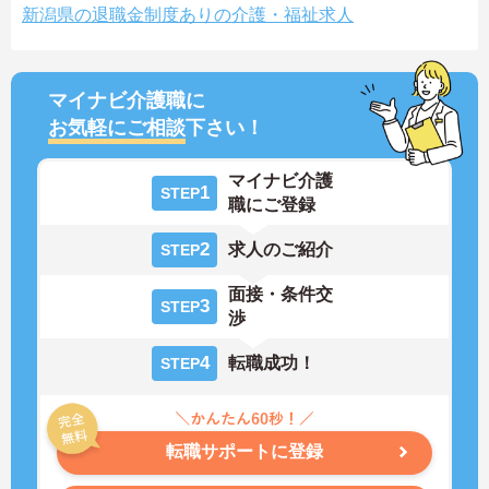
新潟県の退職金制度ありの介護・福祉求人
マイナビ介護職に
お気軽にご相談
下さい！
マイナビ介護
1
STEP
職にご登録
2
求人のご紹介
STEP
面接・条件交
3
STEP
渉
4
転職成功！
STEP
転職サポートに登録