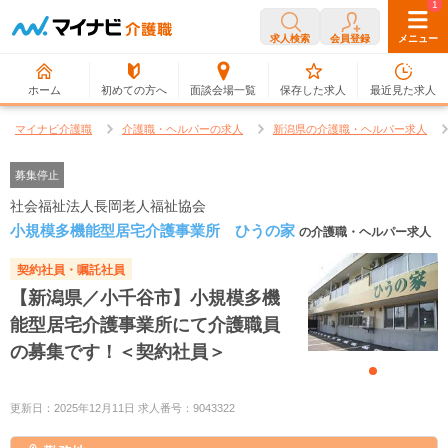
0
1
求人検索
会員登録
メニュー
ホーム
初めての方へ
面談会場一覧
保存した求人
最近見た求人
マイナビ介護職
介護職・ヘルパーの求人
新潟県の介護職・ヘルパー求人
募集停止
社会福祉法人長岡老人福祉協会
小規模多機能型居宅介護事業所 ひうの家
の介護職・ヘルパー求人
契約社員・嘱託社員
【新潟県／小千谷市】小規模多機
能型居宅介護事業所にて介護職員
の募集です！＜契約社員＞
更新日：2025年12月11日 求人番号：9043322