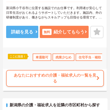
新潟県小千谷市に位置する施設でのお仕事です。利用者が安心して
日常生活がおくれるようサポートしていただきます。施設内、外の
研修制度があり、働きながらスキルアップも目指せる環境です。年
間休日は120日あり、ワークライフバランスを重視されたい方にもお
すすめです。ご興味のある方には、面接対策ポイントなど、さらに
詳細をお話しいたしますのでお気軽にご相談ください！
詳細を見る
紹介してもらう
無料
ここに注目！
なめ
日勤のみ
年間休日110日以上
車通勤可
残業少なめ
資格取得サポート
住宅手当・補助
研修制
あなたにおすすめの介護・福祉求人の一覧を見
る
新潟県の介護・福祉求人を近隣の市区町村から探す