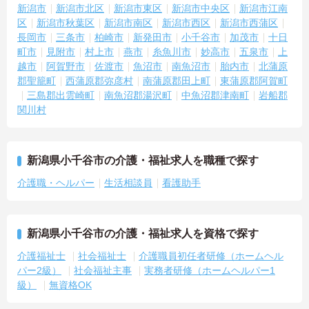
新潟市
新潟市北区
新潟市東区
新潟市中央区
新潟市江南
区
新潟市秋葉区
新潟市南区
新潟市西区
新潟市西蒲区
長岡市
三条市
柏崎市
新発田市
小千谷市
加茂市
十日
町市
見附市
村上市
燕市
糸魚川市
妙高市
五泉市
上
越市
阿賀野市
佐渡市
魚沼市
南魚沼市
胎内市
北蒲原
郡聖籠町
西蒲原郡弥彦村
南蒲原郡田上町
東蒲原郡阿賀町
三島郡出雲崎町
南魚沼郡湯沢町
中魚沼郡津南町
岩船郡
関川村
新潟県小千谷市の介護・福祉求人を職種で探す
介護職・ヘルパー
生活相談員
看護助手
新潟県小千谷市の介護・福祉求人を資格で探す
介護福祉士
社会福祉士
介護職員初任者研修（ホームヘル
パー2級）
社会福祉主事
実務者研修（ホームヘルパー1
級）
無資格OK