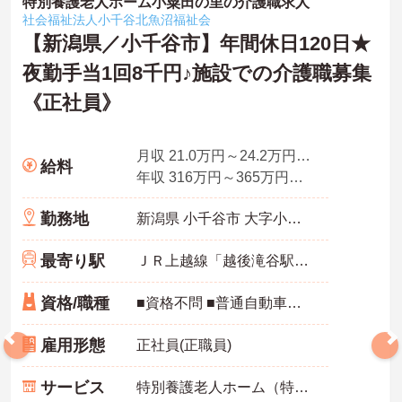
特別養護老人ホーム小粟田の里の介護職求人
社会福祉法人小千谷北魚沼福祉会
【新潟県／小千谷市】年間休日120日★
夜勤手当1回8千円♪施設での介護職募集
《正社員》
月収 21.0万円～24.2万円程度（夜勤4回分含む）
給料
年収 316万円～365万円程度
勤務地
新潟県 小千谷市 大字小粟田２７３２番地７
最寄り駅
ＪＲ上越線「越後滝谷駅」バス・車15分
資格/職種
■資格不問 ■普通自動車運転免許必須（ＡＴ限定可）
雇用形態
正社員(正職員)
サービス
特別養護老人ホーム（特養）