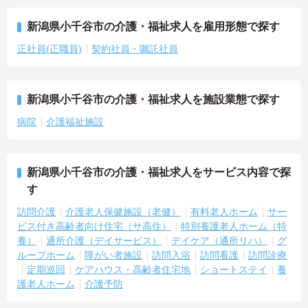
新潟県小千谷市の介護・福祉求人を雇用形態で探す
正社員(正職員)
契約社員・嘱託社員
新潟県小千谷市の介護・福祉求人を施設業態で探す
病院
介護福祉施設
新潟県小千谷市の介護・福祉求人をサービス内容で探
す
訪問介護
介護老人保健施設（老健）
有料老人ホーム
サー
ビス付き高齢者向け住宅（サ高住）
特別養護老人ホーム（特
養）
通所介護（デイサービス）
デイケア（通所リハ）
グ
ループホーム
障がい者施設
訪問入浴
訪問看護
訪問診療
定期巡回
ケアハウス・高齢者住宅地
ショートステイ
養
護老人ホーム
介護予防