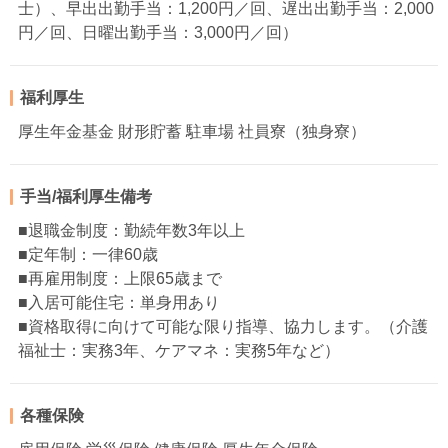
士）、早出出勤手当：1,200円／回、遅出出勤手当：2,000
円／回、日曜出勤手当：3,000円／回）
福利厚生
厚生年金基金 財形貯蓄 駐車場 社員寮（独身寮）
手当/福利厚生備考
■退職金制度：勤続年数3年以上
■定年制：一律60歳
■再雇用制度：上限65歳まで
■入居可能住宅：単身用あり
■資格取得に向けて可能な限り指導、協力します。（介護
福祉士：実務3年、ケアマネ：実務5年など）
各種保険