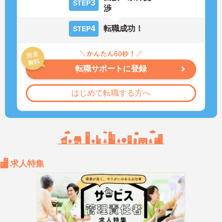
3
STEP
渉
4
転職成功！
STEP
転職サポートに登録
はじめて転職する方へ
求人特集