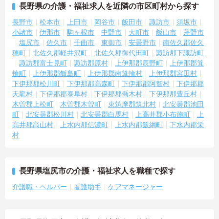
長野県の介護・福祉求人を近隣の市区町村から探す
長野市
松本市
上田市
岡谷市
飯田市
諏訪市
須坂市
小諸市
伊那市
駒ヶ根市
中野市
大町市
飯山市
茅野市
塩尻市
佐久市
千曲市
東御市
安曇野市
南佐久郡佐久
穂町
北佐久郡軽井沢町
北佐久郡御代田町
諏訪郡下諏訪町
諏訪郡富士見町
諏訪郡原村
上伊那郡辰野町
上伊那郡箕
輪町
上伊那郡飯島町
上伊那郡南箕輪村
上伊那郡宮田村
下伊那郡松川町
下伊那郡高森町
下伊那郡阿智村
下伊那郡
天龍村
下伊那郡泰阜村
下伊那郡喬木村
下伊那郡豊丘村
木曽郡上松町
木曽郡木曽町
東筑摩郡筑北村
北安曇郡池田
町
北安曇郡松川村
北安曇郡白馬村
上高井郡小布施町
上
高井郡高山村
上水内郡信濃町
上水内郡飯綱町
下水内郡栄
村
長野県塩尻市の介護・福祉求人を職種で探す
介護職・ヘルパー
看護助手
ケアマネージャー