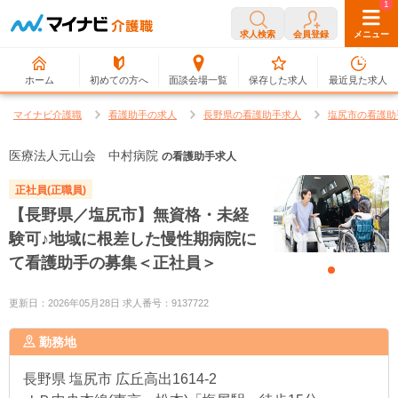
0
1
求人検索
会員登録
メニュー
ホーム
初めての方へ
面談会場一覧
保存した求人
最近見た求人
マイナビ介護職
看護助手の求人
長野県の看護助手求人
塩尻市の看護助
医療法人元山会 中村病院
の看護助手求人
正社員(正職員)
【長野県／塩尻市】無資格・未経
験可♪地域に根差した慢性期病院に
て看護助手の募集＜正社員＞
更新日：2026年05月28日 求人番号：9137722
勤務地
長野県
塩尻市 広丘高出1614-2