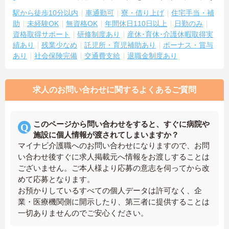
駅から徒歩10分以内
車通勤可
寮・借り上げ
住宅手当・補
助
未経験OK
無資格OK
年間休日110日以上
日勤のみ
資格取得サポート
研修制度あり
産休･育休･介護休暇取得実
績あり
残業少なめ
託児所・育児補助あり
ボーナス・賞与
あり
社会保険完備
交通費支給
退職金制度あり
求人のお問い合わせに関するよくあるご質問
このページから問い合わせをすると、すぐに病院や
施設に個人情報が渡されてしまいますか？
マイナビ介護職へのお問い合わせになりますので、お問
い合わせ後すぐに求人掲載元へ情報をお渡しすることは
ございません。ご本人様より応募の意志を伺ってから改
めて応募となります。
お預かりしているすべての個人データは許可なく、企
業・医療機関側に開示したり、第三者に提供することは
一切ありませんのでご安心ください。