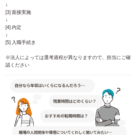
↓
[3] 面接実施
↓
[4] 内定
↓
[5] 入職手続き
※法人によっては選考過程が異なりますので、担当にご確
認ください