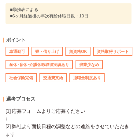
■勤務表による
■6ヶ月経過後の年次有給休暇日数：10日
ポイント
車通勤可
寮・借り上げ
無資格OK
資格取得サポート
産休･育休･介護休暇取得実績あり
残業少なめ
社会保険完備
交通費支給
退職金制度あり
選考プロセス
[1] 応募フォームよりご応募ください
↓
[2] 弊社より面接日程の調整などの連絡をさせていただき
ます