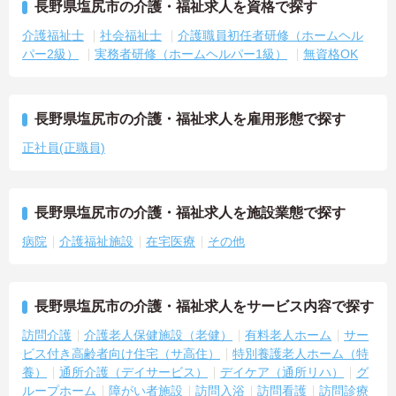
長野県塩尻市の介護・福祉求人を資格で探す
介護福祉士
社会福祉士
介護職員初任者研修（ホームヘル
パー2級）
実務者研修（ホームヘルパー1級）
無資格OK
長野県塩尻市の介護・福祉求人を雇用形態で探す
正社員(正職員)
長野県塩尻市の介護・福祉求人を施設業態で探す
病院
介護福祉施設
在宅医療
その他
長野県塩尻市の介護・福祉求人をサービス内容で探す
訪問介護
介護老人保健施設（老健）
有料老人ホーム
サー
ビス付き高齢者向け住宅（サ高住）
特別養護老人ホーム（特
養）
通所介護（デイサービス）
デイケア（通所リハ）
グ
ループホーム
障がい者施設
訪問入浴
訪問看護
訪問診療