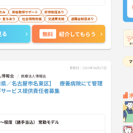
のみ
資格取得サポート
研修制度あり
・賞与あり
社会保険完備
交通費支給
退職金制度あり
見る
無料
紹介してもらう
更新日：2025年06月27日
人博報会
医療法人博報会
知県／名古屋市名東区】 療養病院にて管理
びサービス提供責任者募集
～程度（諸手当込） 常勤モデル