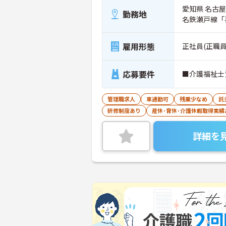
愛知県 名古
勤務地
名鉄瀬戸線「
雇用形態
正社員(正職員
応募要件
■介護福祉士
管理職求人
車通勤可
残業少なめ
託
研修制度あり
産休･育休･介護休暇取得実績
詳細を