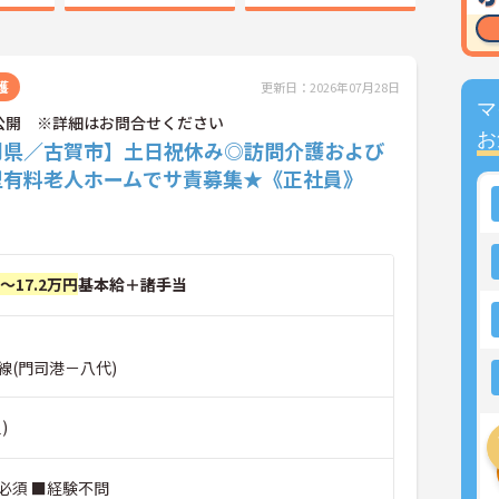
護
更新日：2026年07月28日
マ
公開 ※詳細はお問合せください
お
岡県／古賀市】土日祝休み◎訪問介護および
型有料老人ホームでサ責募集★《正社員》
円～17.2万円
基本給＋諸手当
線(門司港－八代)
)
必須 ■経験不問