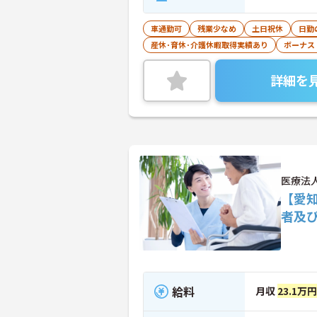
車通勤可
残業少なめ
土日祝休
日勤
産休･育休･介護休暇取得実績あり
ボーナス
詳細を
医療法
【愛
者及
給料
月収
23.1万円