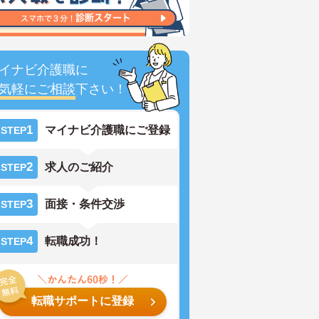
イナビ介護職に
気軽にご相談
下さい！
1
マイナビ介護職にご登録
STEP
2
求人のご紹介
STEP
3
面接・条件交渉
STEP
4
転職成功！
STEP
転職サポートに登録