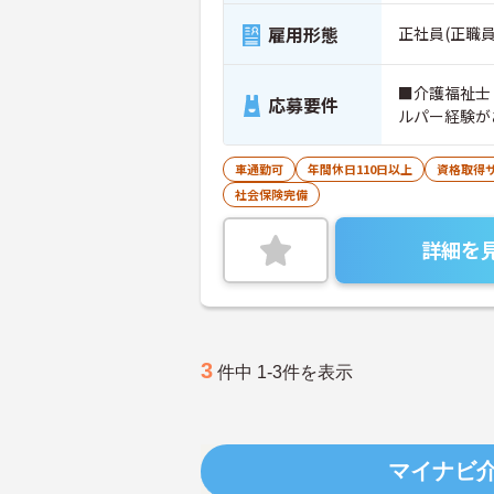
雇用形態
正社員(正職員
■介護福祉士
応募要件
ルパー経験が
車通勤可
年間休日110日以上
資格取得
社会保険完備
詳細を
3
件中 1-3件を表示
マイナビ