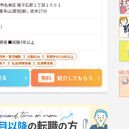
屋市名東区 猪子石原１丁目１５０１
喜多山(愛知)駅」徒歩27分
)
資格 ■経験3年以上
児所・育児補助
日勤のみ
年間休日110日以上
あり
社会保険完備
交通費支給
見る
無料
紹介してもらう