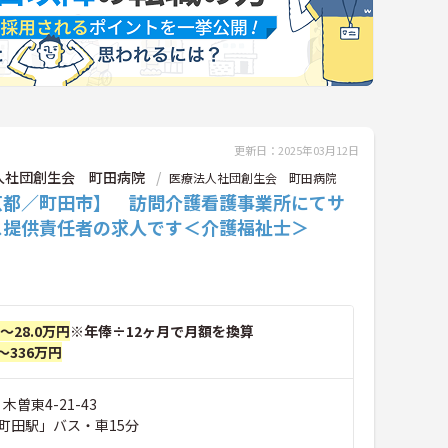
更新日：2025年03月12日
人社団創生会 町田病院
医療法人社団創生会 町田病院
京都／町田市】 訪問介護看護事業所にてサ
ス提供責任者の求人です＜介護福祉士＞
円～28.0万円
※年俸÷12ヶ月で月額を換算
～336万円
木曽東4-21-43
町田駅」バス・車15分