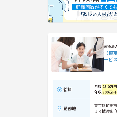
医療法
【東
ービ
月収
25.0万
給料
年収
300万円
東京都 町田市 
勤務地
ＪＲ横浜線「