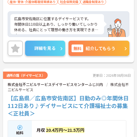
産休･育休･介護休暇取得実績あり
社会保険完備
退職金制度あり
広島市安佐南区に位置するデイサービスです。
年間休日110日以上あり、しっかり働いてしっかり
休める、社員にとって理想の働き方を実現できま
す。
マイカー通勤が可能なため、通勤に便利です。
ご興味をお持ちの方はお気軽にお問い合わせくださ
詳細を見る
無料
紹介してもらう
い。
通所介護（デイサービス）
更新日：2026年08月06日
株式会社不二ビルサービスデイサービスセンターふじ川内
株式会社不
二ビルサービス
【広島県／広島市安佐南区】日勤のみ◎年間休日
112日あり♪デイサービスにて介護福祉士の募集
＜正社員＞
月収
20.4万円～21.5万円
給料