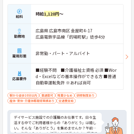
時給
1,120円
～
給料
広島県 広島市南区 金屋町4-17
勤務地
広島電鉄宇品線「的場町駅」徒歩4分
非常勤・パート・アルバイト
雇用形態
■経験不問 ■介護福祉士資格 必須 ■Wor
d・Excelなどの基本操作ができる方 ■普通
応募要件
自動車運転免許 ※あれば尚可
駅から徒歩10分以内
車通勤可
残業少なめ
研修制度あり
産休･育休･介護休暇取得実績あり
交通費支給
デイサービス施設での介護職のお仕事です。日々生
活する中でご利用者様からの「ありがとう」は嬉し
い。そんな「ありがとう」を集めませんか？午前の
み・午後のみのシフト相談もOKで働きやすい環境で