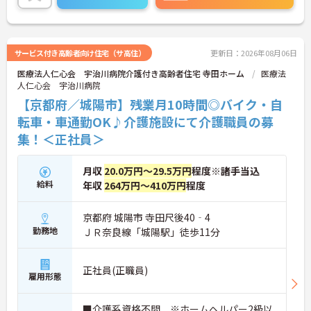
サービス付き高齢者向け住宅（サ高住）
更新日：2026年08月06日
医療法人仁心会 宇治川病院介護付き高齢者住宅 寺田ホーム
医療法
人仁心会 宇治川病院
【京都府／城陽市】残業月10時間◎バイク・自
転車・車通勤OK♪介護施設にて介護職員の募
集！＜正社員＞
月収
20.0万円～29.5万円
程度※諸手当込
給料
年収
264万円～410万円
程度
京都府 城陽市 寺田尺後40‐4
勤務地
ＪＲ奈良線「城陽駅」徒歩11分
正社員(正職員)
雇用形態
■介護系資格不問 ※ホームヘルパー2級以