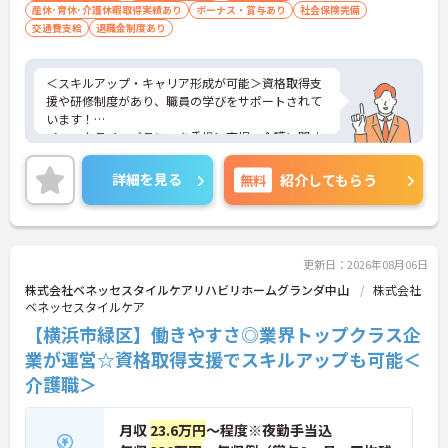
産休･育休･介護休暇取得実績あり
ボーナス・賞与あり
社会保険完備
交通費支給
退職金制度あり
＜スキルアップ・キャリア形成が可能＞資格取得支
援や研修制度があり、職員の学びをサポートされて
います！
＜ワークライフバランスを重視＞育児・介護に関す
る制度や社宅制度、各種手当など、長く安心して働
きやすい環境が整っています。
詳細を見る
無料
紹介してもらう
＜寄り添ったケアの実施＞利用者さまに深く寄り添
ったサービスの提供を目指し、職員の専門性を高め
るような人材育成にも注力されています。
ご興味のある方には、面接対策ポイント等、さらに
詳細をお話ししますのでお気軽にご相談ください！
更新日：2026年08月06日
株式会社ベネッセスタイルケアリハビリホームグランダ中山
株式会社
ベネッセスタイルケア
【横浜市緑区】働きやすさ◎業界トップクラス企
業が運営☆資格取得支援でスキルアップも可能＜
介護職＞
月収
23.6万円
～程度※夜勤手当込