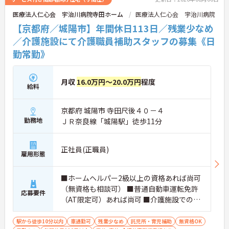
医療法人仁心会 宇治川病院寺田ホーム
医療法人仁心会 宇治川病院
【京都府／城陽市】年間休日113日／残業少なめ
／介護施設にて介護職員補助スタッフの募集《日
勤常勤》
月収
16.0万円～20.0万円
程度
給料
京都府 城陽市 寺田尺後４０－４
勤務地
ＪＲ奈良線「城陽駅」徒歩11分
正社員(正職員)
雇用形態
■ホームヘルパー2級以上の資格あれば尚可
（無資格も相談可） ■普通自動車運転免許
応募要件
（AT限定可）あれば尚可 ■介護施設での老
人介護経験あれば尚可
駅から徒歩10分以内
車通勤可
残業少なめ
託児所・育児補助
無資格OK