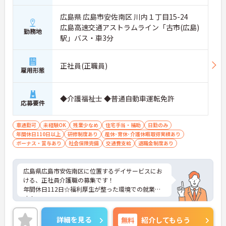
広島県 広島市安佐南区 川内１丁目15-24
広島高速交通アストラムライン「古市(広島)
勤務地
駅」バス・車3分
正社員(正職員)
雇用形態
◆介護福祉士 ◆普通自動車運転免許
応募要件
車通勤可
未経験OK
残業少なめ
住宅手当・補助
日勤のみ
年間休日110日以上
研修制度あり
産休･育休･介護休暇取得実績あり
ボーナス・賞与あり
社会保険完備
交通費支給
退職金制度あり
広島県広島市安佐南区に位置するデイサービスにお
ける、正社員介護職の募集です！
年間休日112日☆福利厚生が整った環境での就業で
す！
ご興味ある方には、面接対策ポイントなど、さらに
詳細をお話しいたしますのでお気軽にご相談くださ
詳細を見る
無料
紹介してもらう
い。