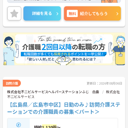
年間休日は112日もあります。プライベートを大切
にしながらご勤務いただけます。資格やこれまでの
経験を活かしながらご勤務いただける環境です。
詳細を見る
無料
紹介してもらう
ご興味のある方には、面接対策ポイントなど、さら
に詳細をご案内しますのでお気軽にご相談くださ
い！
訪問介護
更新日：2026年08月06日
株式会社不二ビルサービスヘルパーステーションふじ 白島
株式会社
不二ビルサービス
【広島県／広島市中区】日勤のみ♪訪問介護ステ
ーションでの介護職員の募集＜パート＞
時給
1,120円
～