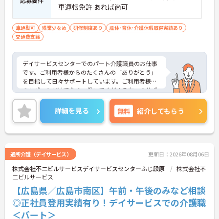
応募要件
車運転免許 あれば尚可
車通勤可
残業少なめ
研修制度あり
産休･育休･介護休暇取得実績あり
交通費支給
デイサービスセンターでのパート介護職員のお仕事
です。ご利用者様からのたくさんの「ありがとう」
を目指して日々サポートしています。ご利用者様へ
のサポートだけでなく、働いてくださる方へのサポ
ートもバッチリ♪午前のみ・午後のみなど就業時間
の相談も可能です！ご興味のある方には、面接対策
詳細を見る
無料
紹介してもらう
ポイントなどさらに詳細をお話いたしますので、お
気軽にご相談ください。
通所介護（デイサービス）
更新日：2026年08月06日
株式会社不二ビルサービスデイサービスセンターふじ段原
株式会社不
二ビルサービス
【広島県／広島市南区】午前・午後のみなど相談
◎正社員登用実績有り！デイサービスでの介護職
＜パート＞