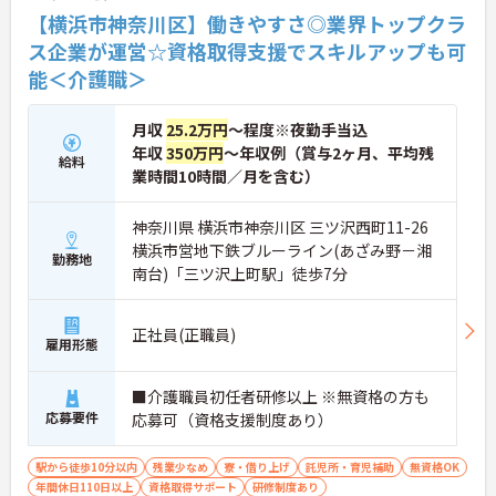
【横浜市神奈川区】働きやすさ◎業界トップクラ
ス企業が運営☆資格取得支援でスキルアップも可
能＜介護職＞
月収
25.2万円
～程度※夜勤手当込
年収
350万円
～年収例（賞与2ヶ月、平均残
給料
業時間10時間／月を含む）
神奈川県 横浜市神奈川区 三ツ沢西町11-26
横浜市営地下鉄ブルーライン(あざみ野－湘
勤務地
南台)「三ツ沢上町駅」徒歩7分
正社員(正職員)
雇用形態
■介護職員初任者研修以上 ※無資格の方も
応募要件
応募可（資格支援制度あり）
駅から徒歩10分以内
残業少なめ
寮・借り上げ
託児所・育児補助
無資格OK
年間休日110日以上
資格取得サポート
研修制度あり