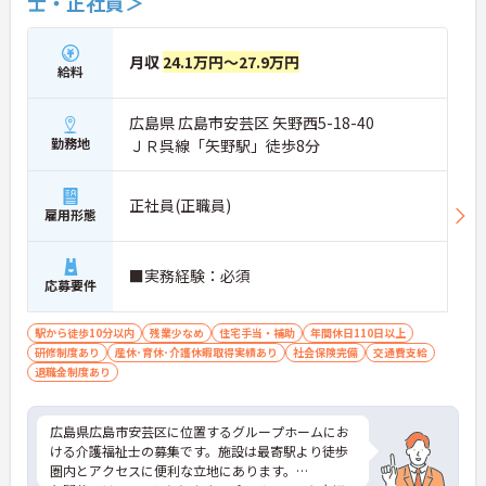
士・正社員＞
月収
24.1万円～27.9万円
給料
広島県 広島市安芸区 矢野西5-18-40
勤務地
ＪＲ呉線「矢野駅」徒歩8分
正社員(正職員)
雇用形態
■実務経験：必須
応募要件
駅から徒歩10分以内
残業少なめ
住宅手当・補助
年間休日110日以上
研修制度あり
産休･育休･介護休暇取得実績あり
社会保険完備
交通費支給
退職金制度あり
広島県広島市安芸区に位置するグループホームにお
ける介護福祉士の募集です。施設は最寄駅より徒歩
圏内とアクセスに便利な立地にあります。