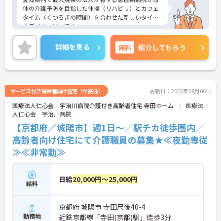
体の介護予防を目指した体操（リハビリ）とカフェ
タイム（くつろぎの時間）を合わせた新しいタイプ
のデイサービスです。
市町村主催で行われている健康体操をモデルとした
機能訓練（リハビリ）を取り入れ、おいしいコーヒ
詳細を見る
無料
紹介してもらう
ーを飲みながら楽しい時間を過ごして頂けるような
施設となっております。
少しでもご興味のある方はお気軽にお問い合わせく
ださい。
サービス付き高齢者向け住宅（サ高住）
更新日：2026年08月06日
医療法人仁心会 宇治川病院介護付き高齢者住宅 寺田ホーム
医療法
人仁心会 宇治川病院
【京都府／城陽市】週1日～／駅チカ徒歩圏内／
高齢者向け住宅にて介護職員の募集★≪夜勤専従
≫≪非常勤≫
日給
20,000円～25,000円
給料
京都府 城陽市 寺田尺後40-4
勤務地
近鉄京都線「寺田(京都)駅」徒歩3分