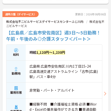
通所介護（デイサービス）
更新日：2026年08月06日
株式会社不二ビルサービスデイサービスセンターふじ川内
株式会社不
二ビルサービス
【広島県／広島市安佐南区】週3日～5日勤務！
午前・午後のみ◎介護スタッフ＜パート＞
時給
1,120円～1,230円
給料
広島県 広島市安佐南区 川内1丁目15-24
広島高速交通アストラムライン「古市(広島)
勤務地
駅」バス・車4分
非常勤・パート・アルバイト
雇用形態
■経験不問 ■介護福祉士資格 必須 ■Wor
d・Excelの基本操作ができる方 ■普通自動