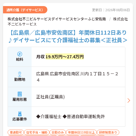
通所介護（デイサービス）
更新日：2026年08月06日
株式会社不二ビルサービスデイサービスセンターふじ安佐南
株式会社
不二ビルサービス
【広島県／広島市安佐南区】年間休日112日あり
♪デイサービスにて介護福祉士の募集＜正社員＞
月収
19.9万円～27.4万円
給料
広島県 広島市安佐南区 川内１丁目１５－２
勤務地
４
正社員(正職員)
雇用形態
◆介護福祉士 ◆普通自動車運転免許
応募要件
車通勤可
住宅手当・補助
日勤のみ
年間休日110日以上
研修制度あり