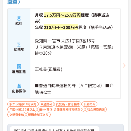
職員〉
月収
17.5万円～25.8万円
程度（諸手当込
み）
給料
年収
210万円～309万円
程度（諸手当込み）
愛知県 一宮市 末広1丁目3番18号
ＪＲ東海道本線(熱海－米原)「尾張一宮駅」
勤務地
徒歩10分
正社員(正職員)
雇用形態
■普通自動車運転免許（ＡＴ限定可） ■介
応募要件
護福祉士
駅から徒歩10分以内
車通勤可
託児所・育児補助
日勤のみ
年間休日110日以上
産休･育休･介護休暇取得実績あり
社会保険完備
交通費支給
退職金制度あり
愛知県内で最大規模の法人が有する急性期病院が母