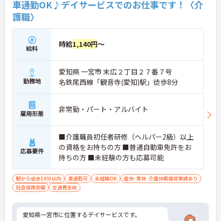
車通勤OK♪デイサービスでのお仕事です！〈介
護職〉
時給
1,140円
～
給料
愛知県 一宮市 末広２丁目２７番７号
勤務地
名鉄尾西線「観音寺(愛知)駅」徒歩8分
非常勤・パート・アルバイト
雇用形態
■介護職員初任者研修（ヘルパー2級）以上
の資格をお持ちの方 ■普通自動車免許をお
応募要件
持ちの方 ■未経験の方も応募可能
駅から徒歩10分以内
車通勤可
未経験OK
産休･育休･介護休暇取得実績あり
社会保険完備
交通費支給
愛知県一宮市に位置するデイサービスです。