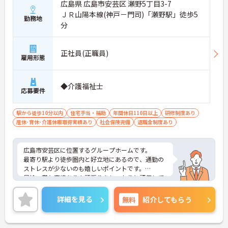
広島県 広島市安芸区 瀬野5丁目3-7
ＪＲ山陽本線(神戸－門司)「瀬野駅」徒歩5
勤務地
分
正社員(正職員)
雇用形態
◆介護福祉士
応募要件
駅から徒歩10分以内
住宅手当・補助
年間休日110日以上
研修制度あり
産休･育休･介護休暇取得実績あり
社会保険完備
退職金制度あり
広島市安芸区に位置するグループホームです。
最寄り駅より徒歩圏内と好立地にあるので、通勤の
ストレスが少ないのも嬉しいポイントです。
昇給・賞与実績あり！頑張りをしっかりと評価して
いるので、モチベーションを保ちやすい環境です。
ご興味をお持ちの方はお気軽にお問い合わせくださ
詳細を見る
無料
紹介してもらう
い。