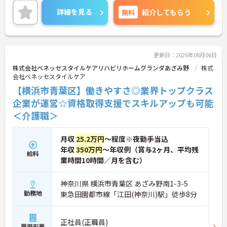
きやすい環境が整っています。
詳細を見る
無料
紹介してもらう
＜寄り添ったケアの実施＞利用者さまに深く寄り添
ったサービスの提供を目指し、職員の専門性を高め
るような人材育成にも注力されています。
ご興味のある方には、面接対策ポイント等、さらに
詳細をお話ししますのでお気軽にご相談ください！
更新日：2026年08月06日
株式会社ベネッセスタイルケアリハビリホームグランダあざみ野
株式
会社ベネッセスタイルケア
【横浜市青葉区】働きやすさ◎業界トップクラス
企業が運営☆資格取得支援でスキルアップも可能
＜介護職＞
月収
25.2万円
～程度※夜勤手当込
年収
350万円
～年収例（賞与2ヶ月、平均残
給料
業時間10時間／月を含む）
神奈川県 横浜市青葉区 あざみ野南1-3-5
勤務地
東急田園都市線「江田(神奈川)駅」徒歩8分
正社員(正職員)
雇用形態