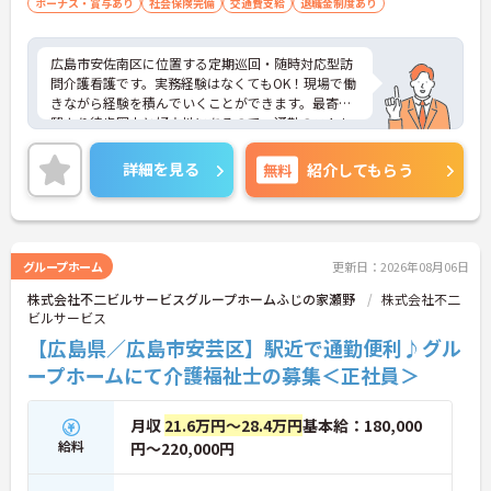
ボーナス・賞与あり
社会保険完備
交通費支給
退職金制度あり
広島市安佐南区に位置する定期巡回・随時対応型訪
問介護看護です。実務経験はなくてもOK！現場で働
きながら経験を積んでいくことができます。最寄り
駅より徒歩圏内と好立地にあるので、通勤のストレ
スが少ないのも嬉しいポイントです。ご興味をお持
ちの方はお気軽にお問い合わせください。
詳細を見る
無料
紹介してもらう
グループホーム
更新日：2026年08月06日
株式会社不二ビルサービスグループホームふじの家瀬野
株式会社不二
ビルサービス
【広島県／広島市安芸区】駅近で通勤便利♪グル
ープホームにて介護福祉士の募集＜正社員＞
月収
21.6万円～28.4万円
基本給：180,000
給料
円～220,000円