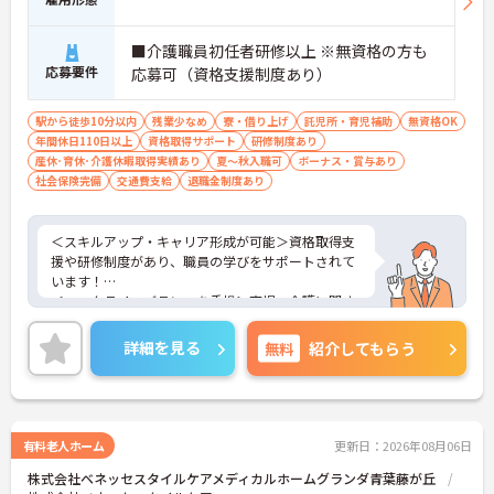
■介護職員初任者研修以上 ※無資格の方も
応募要件
応募可（資格支援制度あり）
駅から徒歩10分以内
残業少なめ
寮・借り上げ
託児所・育児補助
無資格OK
年間休日110日以上
資格取得サポート
研修制度あり
産休･育休･介護休暇取得実績あり
夏～秋入職可
ボーナス・賞与あり
社会保険完備
交通費支給
退職金制度あり
＜スキルアップ・キャリア形成が可能＞資格取得支
援や研修制度があり、職員の学びをサポートされて
います！
＜ワークライフバランスを重視＞育児・介護に関す
る制度や社宅制度、各種手当など、長く安心して働
きやすい環境が整っています。
詳細を見る
無料
紹介してもらう
＜寄り添ったケアの実施＞利用者さまに深く寄り添
ったサービスの提供を目指し、職員の専門性を高め
るような人材育成にも注力されています。
ご興味のある方には、面接対策ポイント等、さらに
詳細をお話ししますのでお気軽にご相談ください！
有料老人ホーム
更新日：2026年08月06日
株式会社ベネッセスタイルケアメディカルホームグランダ青葉藤が丘