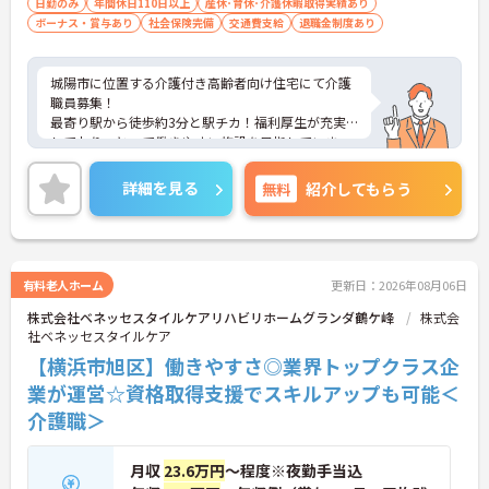
日勤のみ
年間休日110日以上
産休･育休･介護休暇取得実績あり
ボーナス・賞与あり
社会保険完備
交通費支給
退職金制度あり
城陽市に位置する介護付き高齢者向け住宅にて介護
職員募集！
最寄り駅から徒歩約3分と駅チカ！福利厚生が充実
しており、とって働きやすい施設を目指していま
す！
院内保育所も完備されているので、お子さんのいら
詳細を見る
無料
紹介してもらう
っしゃる方でも安心して働けます。
ご興味ある方には、面接対策ポイントなど、さらに
詳細をお話しいたしますのでお気軽にご相談くださ
い。
有料老人ホーム
更新日：2026年08月06日
株式会社ベネッセスタイルケアリハビリホームグランダ鶴ケ峰
株式会
社ベネッセスタイルケア
【横浜市旭区】働きやすさ◎業界トップクラス企
業が運営☆資格取得支援でスキルアップも可能＜
介護職＞
月収
23.6万円
～程度※夜勤手当込