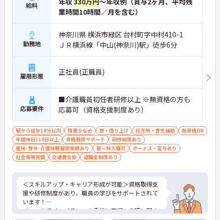
年収
330万円
～年収例（賞与2ヶ月、平均残
給料
業時間10時間／月を含む）
神奈川県 横浜市緑区 台村町字中村410-1
勤務地
ＪＲ横浜線「中山(神奈川)駅」徒歩6分
正社員(正職員)
雇用形態
■介護職員初任者研修以上 ※無資格の方も
応募要件
応募可（資格支援制度あり）
駅から徒歩10分以内
残業少なめ
寮・借り上げ
託児所・育児補助
無資格OK
年間休日110日以上
資格取得サポート
研修制度あり
産休･育休･介護休暇取得実績あり
夏～秋入職可
ボーナス・賞与あり
社会保険完備
交通費支給
退職金制度あり
＜スキルアップ・キャリア形成が可能＞資格取得支
援や研修制度があり、職員の学びをサポートされて
います！
＜ワークライフバランスを重視＞育児・介護に関す
る制度や社宅制度、各種手当など、長く安心して働