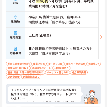
年収
330万円
～年収例（賞与2ヶ月、平均残
給料
業時間10時間／月を含む）
神奈川県 横浜市旭区 西川島町60-4
勤務地
相模鉄道本線「鶴ケ峰駅」徒歩7分
正社員(正職員)
雇用形態
■介護職員初任者研修以上 ※無資格の方も
応募要件
応募可（資格支援制度あり）
駅から徒歩10分以内
残業少なめ
寮・借り上げ
託児所・育児補助
無資格OK
年間休日110日以上
資格取得サポート
研修制度あり
産休･育休･介護休暇取得実績あり
ボーナス・賞与あり
社会保険完備
交通費支給
退職金制度あり
＜スキルアップ・キャリア形成が可能＞資格取得支
援や研修制度があり、職員の学びをサポートされて
います！
＜ワークライフバランスを重視＞育児・介護に関す
る制度や社宅制度、各種手当など、長く安心して働