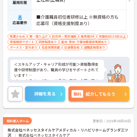
雇用形態
■介護職員初任者研修以上 ※無資格の方も
応募要件
応募可（資格支援制度あり）
残業少なめ
寮・借り上げ
託児所・育児補助
無資格OK
年間休日110日以上
資格取得サポート
研修制度あり
産休･育休･介護休暇取得実績あり
ボーナス・賞与あり
社会保険完備
交通費支給
退職金制度あり
＜スキルアップ・キャリア形成が可能＞資格取得支
援や研修制度があり、職員の学びをサポートされて
います！
＜ワークライフバランスを重視＞育児・介護に関す
る制度や社宅制度、各種手当など、長く安心して働
きやすい環境が整っています。
詳細を見る
無料
紹介してもらう
＜寄り添ったケアの実施＞利用者さまに深く寄り添
ったサービスの提供を目指し、職員の専門性を高め
るような人材育成にも注力されています。
ご興味のある方には、面接対策ポイント等、さらに
詳細をお話ししますのでお気軽にご相談ください！
有料老人ホーム
更新日：2026年08月06日
株式会社ベネッセスタイルケアメディカル・リハビリホームグランダ三ツ
沢
株式会社ベネッセスタイルケア