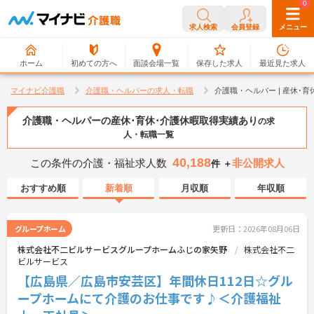
0
0
求人検索
会員登録
メニュー
ホーム
初めての方へ
面談会場一覧
保存した求人
最近見た求人
マイナビ介護職
介護職・ヘルパーの求人・転職
介護職・ヘルパー | 産休･
介護職・ヘルパーの産休･育休･介護休暇取得実績あり
の求
人・転職一覧
40,188
この条件の介護・福祉求人数
非公開求人
件 ＋
おすすめ順
新着順
月収順
年収順
グループホーム
更新日：2026年08月06日
株式会社不二ビルサービスグループホームふじの家矢野
株式会社不二
ビルサービス
【広島県／広島市安芸区】年間休日112日☆グル
ープホームにて介護のお仕事です♪＜介護福祉