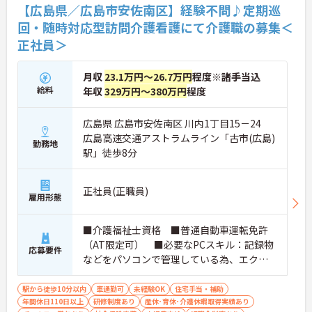
【広島県／広島市安佐南区】経験不問♪定期巡
回・随時対応型訪問介護看護にて介護職の募集＜
正社員＞
月収
23.1万円～26.7万円
程度※諸手当込
給料
年収
329万円～380万円
程度
広島県 広島市安佐南区 川内1丁目15－24
広島高速交通アストラムライン「古市(広島)
勤務地
駅」徒歩8分
正社員(正職員)
雇用形態
■介護福祉士資格 ■普通自動車運転免許
（AT限定可） ■必要なPCスキル：記録物
応募要件
などをパソコンで管理している為、エクセ
ル・ワードの文字入力ができる方（スピー
ドは重視していません） ■経験不問
駅から徒歩10分以内
車通勤可
未経験OK
住宅手当・補助
年間休日110日以上
研修制度あり
産休･育休･介護休暇取得実績あり