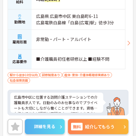
給料
広島県 広島市中区 東白島町6-11
勤務地
広島電鉄白島線「白島(広電)駅」徒歩3分
非常勤・パート・アルバイト
雇用形態
■介護職員初任者研修以上 ■経験不問
応募要件
駅から徒歩10分以内
研修制度あり
産休･育休･介護休暇取得実績あり
社会保険完備
広島市中区に位置する訪問介護ステーションでの介
護職員求人です。日勤のみのお仕事なのでプライベ
ートも大切にしながら働くことができます。資格を
お持ちであれば経験は不問です。ご興味のある方に
は、面接対策ポイント等、さらに詳細をお話ししま
すのでお気軽にご相談ください！
詳細を見る
無料
紹介してもらう