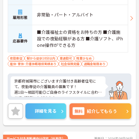
非常勤・パート・アルバイト
雇用形態
■介護福祉士の資格をお持ちの方 ■介護施
設での夜勤経験がある方 ■介護ソフト、iPh
応募要件
one操作ができる方
夜勤専従
駅から徒歩10分以内
車通勤可
残業少なめ
産休･育休･介護休暇取得実績あり
社会保険完備
退職金制度あり
京都府城陽市にございます介護付き高齢者住宅に
て、夜勤専従の介護職員の募集です！
週1日～相談可能◎ご自身のライフスタイルに合わ
せてご就業いただけます。
最寄駅から徒歩3分と近く、マイカー通勤も可能な
ので、通勤ラクラクなところもおすすめポイントで
詳細を見る
無料
紹介してもらう
す♪
ご興味ある方には、面接対策ポイントなど、さらに
詳細をお話しいたしますのでお気軽にご相談くださ
い！
サービス付き高齢者向け住宅（サ高住）
更新日：2026年08月06日