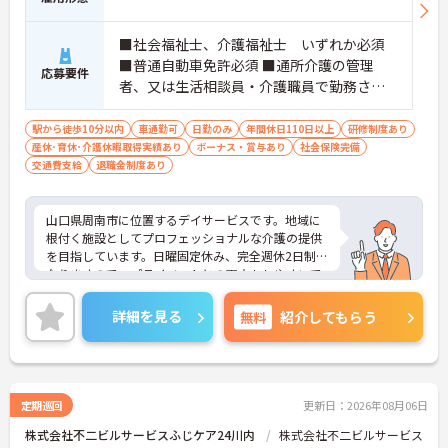
■社会福祉士、介護福祉士 いずれか必須
■普通自動車免許必須 ■通所介護の管理
応募要件
者、又は生活相談員・介護職員で勤務され
たことがある方尚可
駅から徒歩10分以内
車通勤可
日勤のみ
年間休日110日以上
研修制度あり
産休･育休･介護休暇取得実績あり
ボーナス・賞与あり
社会保険完備
交通費支給
退職金制度あり
山口県周南市に位置するデイサービスです。地域に
根付く施設としてプロフェッショナルな介護の提供
を目指しています。日曜固定休み、完全週休2日制と
なりますので、プライベートとの両立もしやすいで
す。最寄り駅徒歩3分の好立地も魅力です。職員同士
のコミュニケーションも大切にしており、相談もし
詳細を見る
無料
紹介してもらう
やすい環境です。ご興味のある方には、面接対策ポ
イントなど、さらに詳細をお話しいたしますのでお
気軽にご相談ください！
定期巡回
更新日：2026年08月06日
株式会社不二ビルサービスふじケア24川内
株式会社不二ビルサービス