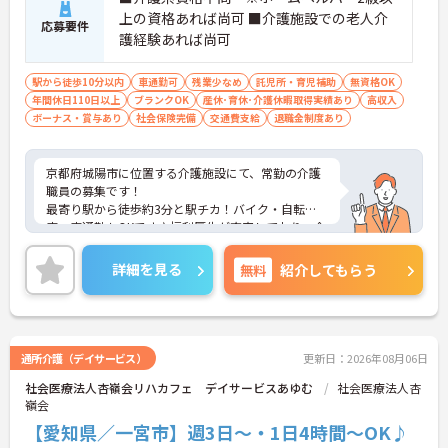
上の資格あれば尚可 ■介護施設での老人介
応募要件
護経験あれば尚可
駅から徒歩10分以内
車通勤可
残業少なめ
託児所・育児補助
無資格OK
年間休日110日以上
ブランクOK
産休･育休･介護休暇取得実績あり
高収入
ボーナス・賞与あり
社会保険完備
交通費支給
退職金制度あり
京都府城陽市に位置する介護施設にて、常勤の介護
職員の募集です！
最寄り駅から徒歩約3分と駅チカ！バイク・自転
車・車通勤もOKです♪福利厚生が充実しており、介
護職員にとって働きやすい施設を目指しています☆
院内保育所も完備されているので、お子さんのいら
詳細を見る
無料
紹介してもらう
っしゃる方でも安心して働けます！ご興味ある方に
は、面接対策ポイントなど、さらに詳細をお話しい
たしますのでお気軽にご相談ください。
通所介護（デイサービス）
更新日：2026年08月06日
社会医療法人杏嶺会リハカフェ デイサービスあゆむ
社会医療法人杏
嶺会
【愛知県／一宮市】週3日～・1日4時間～OK♪