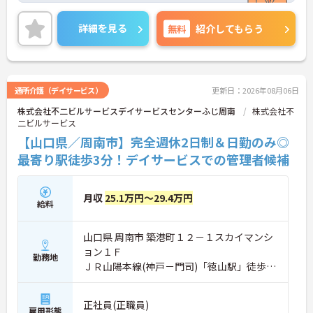
す♪ご興味のある方には、面接対策ポイントなどさ
らに詳細をお話いたしますので、お気軽にご相談く
詳細を見る
無料
紹介してもらう
ださい。
通所介護（デイサービス）
更新日：2026年08月06日
株式会社不二ビルサービスデイサービスセンターふじ周南
株式会社不
二ビルサービス
【山口県／周南市】完全週休2日制＆日勤のみ◎
最寄り駅徒歩3分！デイサービスでの管理者候補
月収
25.1万円～29.4万円
給料
山口県 周南市 築港町１２－１スカイマンシ
ョン１Ｆ
勤務地
ＪＲ山陽本線(神戸－門司)「徳山駅」徒歩3
分
正社員(正職員)
雇用形態