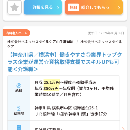
きやすい環境が整っています。
詳細を見る
無料
紹介してもらう
＜寄り添ったケアの実施＞利用者さまに深く寄り添
ったサービスの提供を目指し、職員の専門性を高め
るような人材育成にも注力されています。
ご興味のある方には、面接対策ポイント等、さらに
詳細をお話ししますのでお気軽にご相談ください！
有料老人ホーム
更新日：2026年08月06日
株式会社ベネッセスタイルケア山手湊輝邸
株式会社ベネッセスタイル
ケア
【神奈川県／横浜市】働きやすさ◎業界トップク
ラス企業が運営☆資格取得支援でスキルUPも可
能＜介護職＞
月収
25.2万円
～程度※夜勤手当込
年収
350万円
～年収例（賞与2ヶ月、平均残
給料
業時間10時間／月を含む）
神奈川県 横浜市中区 根岸旭台26-1
勤務地
ＪＲ根岸線「根岸(神奈川)駅」徒歩17分
正社員(正職員)