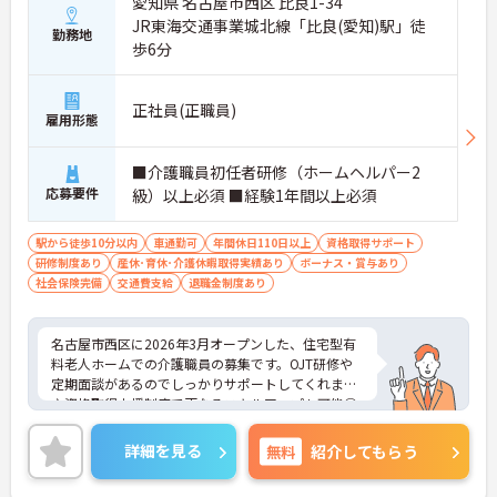
愛知県 名古屋市西区 比良1-34
収入として還元されます。
JR東海交通事業城北線「比良(愛知)駅」徒
・業務への取り組みやチームへの貢献度が公正に評
勤務地
歩6分
価される仕組みにより、高いモチベーションを維持
して働ける環境です。
正社員(正職員)
【毎朝のミーティングで情報共有を徹底し、職種の
雇用形態
垣根を超えて協力し合える体制です 】
・スタッフ全員で毎朝お客様の体調や業務連絡を丁
寧に共有することで、チーム全体でスムーズに連携
■介護職員初任者研修（ホームヘルパー2
できる仕組みが構築されています。
応募要件
級）以上必須 ■経験1年間以上必須
・困った時もすぐに相談してフォローし合える風通
しの良い職場となっており、平均勤続年数7.2年とい
駅から徒歩10分以内
車通勤可
年間休日110日以上
資格取得サポート
う高い定着率につながっています。
研修制度あり
産休･育休･介護休暇取得実績あり
ボーナス・賞与あり
社会保険完備
交通費支給
退職金制度あり
【医療機関と連携した安心の体制のもと、専門的な
ケアスキルを磨ける環境です】
・24時間体制で介護スタッフが常駐し、医療機関と
名古屋市西区に2026年3月オープンした、住宅型有
も連携しているため、緊急時にも落ち着いて対応で
料老人ホームでの介護職員の募集です。OJT研修や
きる安心・安全なサービス提供を学べます。
定期面談があるのでしっかりサポートしてくれます
・資格取得に向けた研修や講習は勤務時間内で受講
♪資格取得支援制度で更なるスキルアップも可能◎
できる場合が多く、プライベートの負担を抑えなが
社員割引制度や勤続永年表彰など安心して長く働け
ら着実に専門性を高められます。
る環境が整っています！また、健康診断・インフル
詳細を見る
無料
紹介してもらう
エンザ予防接種補助で健康面のサポートもあり♪ご
【リフレッシュ休暇17日や自由な身だしなみ規定
興味ある方は面接ポイントをお伝えしますので、お
で、自分らしく無理なく続けられます】