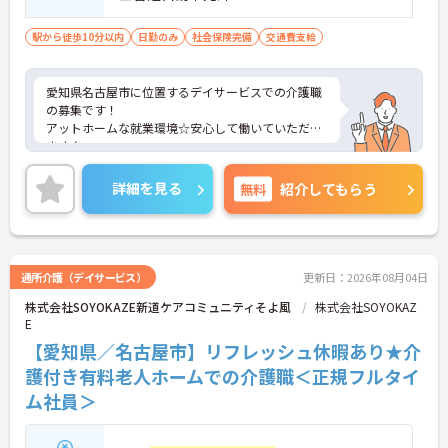
駅から徒歩10分以内
日勤のみ
社会保険完備
交通費支給
愛知県名古屋市に位置するデイサービスでの介護職
の募集です！
アットホームな就業環境☆安心して働いていただけ
ます♪
ご興味ある方には、面接対策ポイントなど、さらに
詳細をお話しいたしますのでお気軽にご相談くださ
詳細を見る
無料
紹介してもらう
い。
通所介護（デイサービス）
更新日：2026年08月04日
株式会社SOYOKAZE新道ケアコミュニティそよ風
株式会社SOYOKAZ
E
【愛知県／名古屋市】リフレッシュ休暇あり★介
護付き有料老人ホームでの介護職＜正規フルタイ
ム社員＞