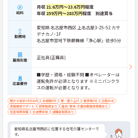
月収
21.6万円～23.6万円
程度
給料
年収
259万円～283万円
程度 別途賞与
愛知県 名古屋市西区 上名古屋3-25-52 カサ
デナカノ･1F
勤務地
名古屋市営地下鉄鶴舞線「浄心駅」徒歩5分
正社員(正職員)
雇用形態
■学歴・資格・経験不問 ■オペレーターは
運転免許が必須となります ※ミニバンクラ
応募要件
スの運転が必要となります。
駅から徒歩10分以内
未経験OK
寮・借り上げ
無資格OK
日勤のみ
資格取得サポート
研修制度あり
産休･育休･介護休暇取得実績あり
社会保険完備
交通費支給
退職金制度あり
愛知県名古屋市西区に位置する在宅介護センターで
す。