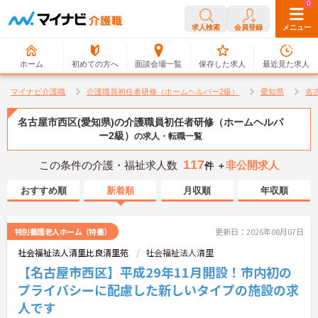
0
0
求人検索
会員登録
メニュー
ホーム
初めての方へ
面談会場一覧
保存した求人
最近見た求人
マイナビ介護職
介護職員初任者研修（ホームヘルパー2級）
愛知県
名
名古屋市西区(愛知県)の介護職員初任者研修（ホームヘルパ
ー2級）
の求人・転職一覧
117
この条件の介護・福祉求人数
非公開求人
件 ＋
おすすめ順
新着順
月収順
年収順
特別養護老人ホーム（特養）
更新日：2026年08月07日
社会福祉法人清里比良清里苑
社会福祉法人清里
【名古屋市西区】平成29年11月開設！市内初の
プライバシーに配慮した新しいタイプの施設の求
人です