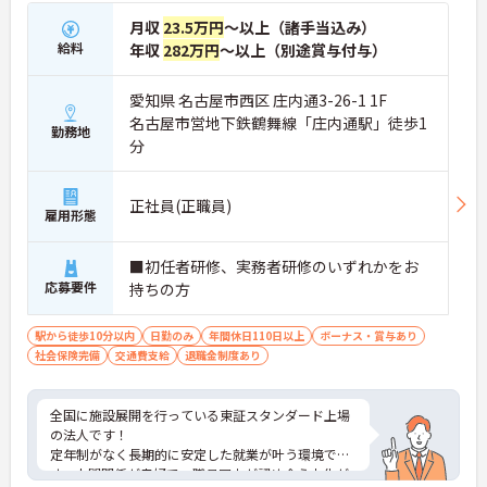
月収
23.5万円
～以上（諸手当込み）
給料
年収
282万円
～以上（別途賞与付与）
愛知県 名古屋市西区 庄内通3-26-1 1F
名古屋市営地下鉄鶴舞線「庄内通駅」徒歩1
勤務地
分
正社員(正職員)
雇用形態
■初任者研修、実務者研修のいずれかをお
応募要件
持ちの方
駅から徒歩10分以内
日勤のみ
年間休日110日以上
ボーナス・賞与あり
社会保険完備
交通費支給
退職金制度あり
全国に施設展開を行っている東証スタンダード上場
の法人です！
定年制がなく長期的に安定した就業が叶う環境で
す。人間関係が良好で、職員同士が認め合う文化が