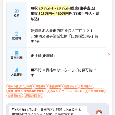
月収
20.7万円～29.7万円
程度(諸手当込)
年収
323万円～460万円
程度(諸手当込・賞
給料
与込)
愛知県 名古屋市西区 比良３丁目１２１
JR東海交通事業城北線「比良(愛知)駅」徒
勤務地
歩7分
正社員(正職員)
雇用形態
■不問 ※資格のない方でもご応募可能で
応募要件
す。
駅から徒歩10分以内
車通勤可
未経験OK
残業少なめ
無資格OK
産休･育休･介護休暇取得実績あり
高収入
ボーナス・賞与あり
社会保険完備
交通費支給
退職金制度あり
平成29年11月に名古屋市西区に開設した施設です。
市内初のプライバシーに配慮した多床室です。