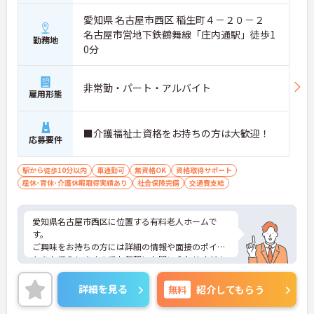
愛知県 名古屋市西区 稲生町４－２０－２
名古屋市営地下鉄鶴舞線「庄内通駅」徒歩1
勤務地
0分
非常勤・パート・アルバイト
雇用形態
■介護福祉士資格をお持ちの方は大歓迎！
応募要件
駅から徒歩10分以内
車通勤可
無資格OK
資格取得サポート
産休･育休･介護休暇取得実績あり
社会保険完備
交通費支給
愛知県名古屋市西区に位置する有料老人ホームで
す。
ご興味をお持ちの方には詳細の情報や面接のポイン
トをお伝えしますのでお気軽にお問い合わせくださ
いませ。
詳細を見る
無料
紹介してもらう