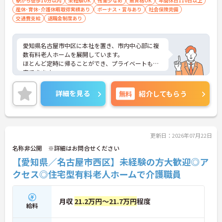
駅から徒歩10分以内
未経験OK
残業少なめ
無資格OK
年間休日110日以上
産休･育休･介護休暇取得実績あり
ボーナス・賞与あり
社会保険完備
交通費支給
退職金制度あり
愛知県名古屋市中区に本社を置き、市内中心部に複
数有料老人ホームを展開しています。
ほとんど定時に帰ることができ、プライベートも充
実できます。
最寄駅から徒歩5分、アクセスが良く通勤に便利で
す。
詳細を見る
無料
紹介してもらう
ご興味ある方には、面接対策ポイントなど、さらに
詳細をお話しいたしますのでお気軽にご相談くださ
い。
更新日：2026年07月22日
名称非公開 ※詳細はお問合せください
【愛知県／名古屋市西区】未経験の方大歓迎◎ア
クセス◎住宅型有料老人ホームで介護職員
月収
21.2万円～21.7万円
程度
給料