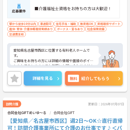
■介護福祉士資格をお持ちの方は大歓迎！
応募要件
駅から徒歩10分以内
車通勤可
住宅手当・補助
無資格OK
資格取得サポート
産休･育休･介護休暇取得実績あり
ボーナス・賞与あり
社会保険完備
交通費支給
愛知県名古屋市西区に位置する有料老人ホームで
す。
ご興味をお持ちの方には詳細の情報や面接のポイン
トをお伝えしますのでお気軽にお問い合わせくださ
いませ。
詳細を見る
無料
紹介してもらう
訪問介護
更新日：2026年07月07日
合同会社GIFTめいゆ～る
合同会社GIFT
【愛知県／名古屋市西区】週2日～OK☆直行直帰
可！訪問介護事業所にて介護のお仕事です♪＜パ