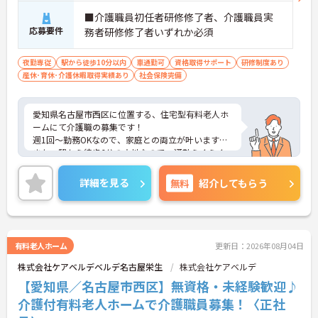
■介護職員初任者研修修了者、介護職員実
応募要件
務者研修修了者いずれか必須
夜勤専従
駅から徒歩10分以内
車通勤可
資格取得サポート
研修制度あり
産休･育休･介護休暇取得実績あり
社会保険完備
愛知県名古屋市西区に位置する、住宅型有料老人ホ
ームにて介護職の募集です！
週1回～勤務OKなので、家庭との両立が叶います☆
また、駅から徒歩6分の立地なので、通勤らくらく
です♪
ご興味のある方には、面接対策ポイントなど、さら
詳細を見る
無料
紹介してもらう
に詳細をお話しいたしますのでお気軽にご相談くだ
さい！
有料老人ホーム
更新日：2026年08月04日
株式会社ケアベルデベルデ名古屋栄生
株式会社ケアベルデ
【愛知県／名古屋市西区】無資格・未経験歓迎♪
介護付有料老人ホームで介護職員募集！〈正社