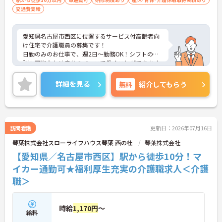
交通費支給
愛知県名古屋市西区に位置するサービス付高齢者向
け住宅で介護職員の募集です！
日勤のみのお仕事で、週2日～勤務OK！シフトの相
談も可能なため自分のペースで働くことができます
◎最寄駅から徒歩圏内のため通勤も楽々♪マイカー
での通勤もOK！昇給制度があり、頑張りが評価され
詳細を見る
無料
紹介してもらう
てしっかりと還元されます。さらに福利厚生も充実
しているのは嬉しいポイントです◎
こちらの求人にご興味がございましたら面接のポイ
ントもお伝えしますので是非ご応募お待ちしており
ます。
訪問看護
更新日：2026年07月16日
琴葉株式会社スローライフハウス琴葉 西の杜
琴葉株式会社
【愛知県／名古屋市西区】駅から徒歩10分！マ
イカー通勤可★福利厚生充実の介護職求人＜介護
職＞
時給
1,170円
～
給料