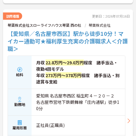
訪問看護
更新日：2026年07月16日
琴葉株式会社スローライフハウス琴葉 西の杜
琴葉株式会社
【愛知県／名古屋市西区】駅から徒歩10分！マ
イカー通勤可★福利厚生充実の介護職求人＜介護
職＞
月収
22.8万円～29.0万円
程度 諸手当込・
夜勤4回モデル
給料
年収
273万円～378万円
程度 諸手当込・別
途賞与支給
愛知県 名古屋市西区 稲生町４－２０－２
名古屋市営地下鉄鶴舞線「庄内通駅」徒歩1
勤務地
0分
正社員(正職員)
雇用形態