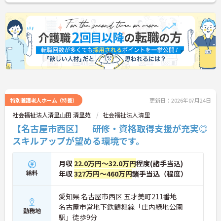
気軽にご連絡ください。
・年間107日の休日に加えて年間17日のリフレッシ
ュ休暇が支給されるため、しっかりと休息を取りな
がらオンオフのメリハリをつけて働けます。
・髪色やネイルなどが原則自由となっており、定年
65歳・再雇用70歳までの継続雇用制度のもとで、ご
自身のスタイルを保ちながら末永く活躍できます。
特別養護老人ホーム（特養）
更新日：2026年07月24日
社会福祉法人清里山田 清里苑
社会福祉法人清里
【名古屋市西区】 研修・資格取得支援が充実◎
スキルアップが望める環境です。
月収
22.0万円～32.0万円
程度(諸手当込)
給料
年収
327万円～460万円
諸手当込（程度）
愛知県 名古屋市西区 五才美町211番地
名古屋市営地下鉄鶴舞線「庄内緑地公園
勤務地
駅」徒歩9分