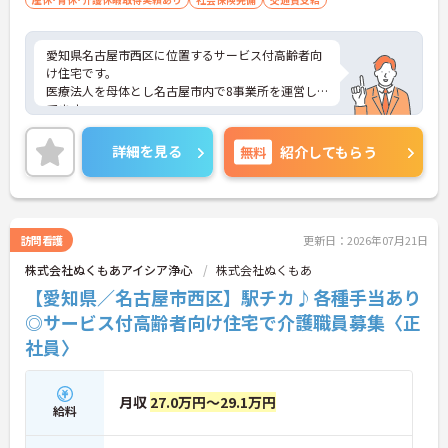
愛知県名古屋市西区に位置するサービス付高齢者向
け住宅です。
医療法人を母体とし名古屋市内で8事業所を運営し
てます。
夜勤専従で、ダブルワーク希望の方、必見です！！
興味のある方は是非ご応募ください。
詳細を見る
無料
紹介してもらう
訪問看護
更新日：2026年07月21日
株式会社ぬくもあアイシア浄心
株式会社ぬくもあ
【愛知県／名古屋市西区】駅チカ♪各種手当あり
◎サービス付高齢者向け住宅で介護職員募集〈正
社員〉
月収
27.0万円～29.1万円
給料