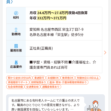
員〉
月収
24.6万円～27.8万円
夜勤4回換算
給料
年収
332万円～371万円
愛知県 名古屋市西区 栄生3丁目7-9
勤務地
名鉄名古屋本線「栄生駅」徒歩5分
正社員(正職員)
雇用形態
■学歴・資格・経験不問 ■介護福祉士、介
応募要件
護支援専門員あれば尚可
駅から徒歩10分以内
車通勤可
未経験OK
無資格OK
年間休日110日以上
資格取得サポート
研修制度あり
産休･育休･介護休暇取得実績あり
社会保険完備
交通費支給
退職金制度あり
名古屋市にある有料老人ホームにて介護士の求人で
す。職員のひとりひとりの意見を聞きながら、より
良い施設運営を目指していらっしゃいます。