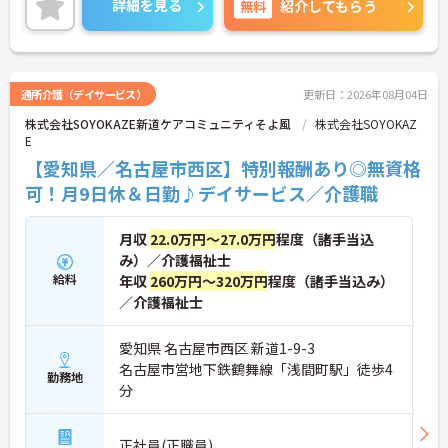
詳細を見る
無料
紹介してもらう
い。
通所介護（デイサービス）
更新日：2026年08月04日
株式会社SOYOKAZE新道ケアコミュニティそよ風
株式会社SOYOKAZ
E
【愛知県／名古屋市西区】特別報酬あり◎無資格
可！月9日休＆日勤♪デイサービス／介護職
月収
22.0万円～27.0万円
程度（諸手当込
み）／介護福祉士
給料
年収
260万円～320万円
程度（諸手当込み）
／介護福祉士
愛知県 名古屋市西区 新道1-9-3
名古屋市営地下鉄鶴舞線「浅間町駅」徒歩4
勤務地
分
正社員(正職員)