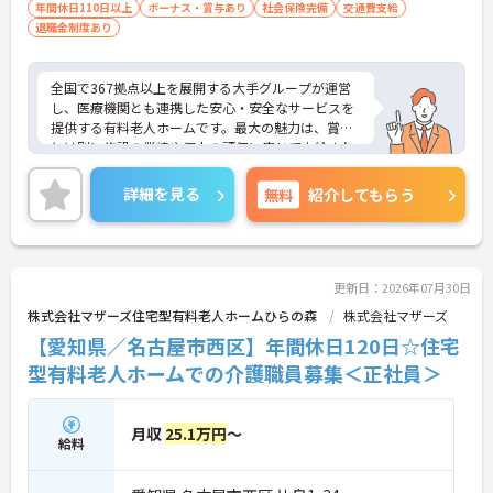
年間休日110日以上
ボーナス・賞与あり
社会保険完備
交通費支給
・定年65歳以降も再雇用制度で70歳まで勤務可能で
退職金制度あり
あり、退職金制度も備わって無理なく長く続けられ
ます。
全国で367拠点以上を展開する大手グループが運営
【一人ひとりの個性や希望を尊重し、自分らしくキ
し、医療機関とも連携した安心・安全なサービスを
ャリアを描ける職場です】
提供する有料老人ホームです。最大の魅力は、賞与
・時短勤務からフルタイム、さらには管理者へのス
とは別に施設の業績や個人の評価に応じて支給され
テップアップまで、ライフステージに合わせた働き
る独自の特別報酬制度です。日々の頑張りやチーム
方を選択できます。
への貢献が直接収入に反映される非常にやりがいの
・清潔感があれば髪色やネイルなども自由となって
詳細を見る
無料
紹介してもらう
ある環境が整っています。また、毎朝の情報共有ミ
おり、自分らしいスタイルを大切にできる環境で
ーティングを通じてスタッフ同士の連携が強化され
す。
ており、平均勤続年数7.2年という高い定着率を実現
しています。資格取得支援制度を活用して勤務時間
内に研修を受講できるなど教育体制も充実している
更新日：2026年07月30日
ため、介護職からケアマネジャーや管理職への着実
株式会社マザーズ住宅型有料老人ホームひらの森
株式会社マザーズ
なステップアップが期待できます。定年65歳・再雇
【愛知県／名古屋市西区】年間休日120日☆住宅
用70歳までの継続雇用制度も完備されており、髪色
やネイルが原則自由といったご自身らしさを大切に
型有料老人ホームでの介護職員募集＜正社員＞
できる環境のもとで末永くご活躍いただけます。
★おすすめPOINT★
月収
25.1万円
～
給料
【特別報酬制度で、収入アップが期待できます】
・施設の業績や個人の評価に応じて賞与とは別に支
給される特別報酬制度があり、日々の頑張りが直接