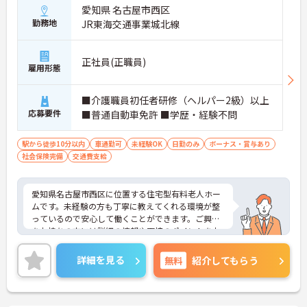
愛知県 名古屋市西区
勤務地
JR東海交通事業城北線
正社員(正職員)
雇用形態
■介護職員初任者研修（ヘルパー2級）以上
応募要件
■普通自動車免許 ■学歴・経験不問
駅から徒歩10分以内
車通勤可
未経験OK
日勤のみ
ボーナス・賞与あり
社会保険完備
交通費支給
愛知県名古屋市西区に位置する住宅型有料老人ホー
ムです。未経験の方も丁寧に教えてくれる環境が整
っているので安心して働くことができます。ご興味
をお持ちの方には詳細の情報や面接のポイントをお
伝えしますのでお気軽にお問い合わせくださいま
せ。
詳細を見る
無料
紹介してもらう