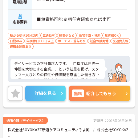
雇用形態
■無資格可能 ※初任者研修あれば尚可
応募要件
駅から徒歩10分以内
車通勤可
残業少なめ
住宅手当・補助
無資格OK
日勤のみ
年間休日110日以上
ボーナス・賞与あり
社会保険完備
交通費支給
退職金制度あり
デイサービスの正社員求人です。「目指すは世界一
仲間を大切にする企業。」という社是を掲げ、スタ
ッフ一人ひとりの個性や価値観を尊重した働き方を
推進しています。髪色やネイルなども清潔感があれ
ば原則自由となっており、自分らしいスタイルで無
理なく働くことが可能です。日々の頑張りやチーム
詳細を見る
無料
紹介してもらう
ワークは賞与とは別に支給される特別報酬としてし
っかり還元されるため、高いモチベーションを維持
しながら業務に取り組めます。残業は少なく、月9日
の公休に加えて年間17日のリフレッシュ休暇も用意
されており、プライベートの時間を大切にできる環
通所介護（デイサービス）
更新日：2026年08月04日
境です。定年65歳以降も再雇用制度により70歳まで
株式会社SOYOKAZE新道ケアコミュニティそよ風
株式会社SOYOKAZ
勤務可能であり、退職金制度も完備されているな
E
ど、長期的に安定したキャリアを築いていける職場