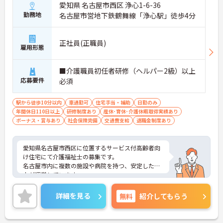
愛知県 名古屋市西区 浄心1-6-36
勤務地
名古屋市営地下鉄鶴舞線「浄心駅」徒歩4分
正社員(正職員)
雇用形態
■介護職員初任者研修（ヘルパー2級）以上
応募要件
必須
駅から徒歩10分以内
車通勤可
住宅手当・補助
日勤のみ
年間休日110日以上
研修制度あり
産休･育休･介護休暇取得実績あり
ボーナス・賞与あり
社会保険完備
交通費支給
退職金制度あり
愛知県名古屋市西区に位置するサービス付高齢者向
け住宅にて介護福祉士の募集です。
名古屋市内に複数の施設や病院を持つ、安定した法
人が運営しています。
地域の医療機関と連携し、通院や入院など必要な医
療を、利用者に提供出来る体制が整っていますの
詳細を見る
無料
紹介してもらう
で、安心して介護のお仕事ができます。
ぬくもあは介護業界ではめずらしく「ぬくもあカレ
ッジ」という研修専用の施設を作ってしまうほど人