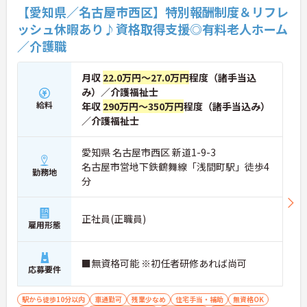
です。入社後はOJTによる丁寧なフォロー体制があ
【愛知県／名古屋市西区】特別報酬制度＆リフレ
り、資格取得支援制度も活用しながら更なるスキル
ッシュ休暇あり♪資格取得支援◎有料老人ホーム
アップを目指せます。
／介護職
★おすすめPOINT★
【賞与とは別に特別報酬が支給され、収入アップが
期待できます】
月収
22.0万円～27.0万円
程度（諸手当込
・日々の施設運営への貢献やチームワークが多角的
み）／介護福祉士
に評価されるため、目に見える形で還元されます。
給料
・努力がダイレクトに評価へつながる制度により、
年収
290万円～350万円
程度（諸手当込み）
仕事へのモチベーションを高めながら働けます。
／介護福祉士
【チームでの情報共有が徹底されており、安心して
愛知県 名古屋市西区 新道1-9-3
業務に取り組める体制です】
名古屋市営地下鉄鶴舞線「浅間町駅」徒歩4
・毎朝スタッフ全員でミーティングを行い、お客様
勤務地
の体調や業務連絡を細やかに共有する仕組みがあり
分
ます。
・多職種連携で職種を超えて相談しやすい雰囲気の
もと、困った時もすぐにお互いをフォローし合えま
正社員(正職員)
雇用形態
す。
【残業が少なく独自の休暇制度も完備され、長期的
■無資格可能 ※初任者研修あれば尚可
に安定して働ける環境です】
応募要件
・残業は少なく、年間17日のリフレッシュ休暇も取
得できることで、心身の疲労をしっかり回復できま
駅から徒歩10分以内
車通勤可
残業少なめ
住宅手当・補助
無資格OK
す。