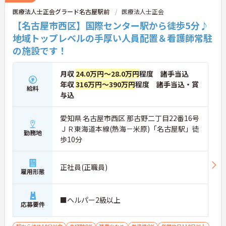
医療法人士正会グラード名古屋駅前
医療法人士正会
【名古屋市西区】国際センター駅から徒歩5分♪
地域トップレベルの手厚い人員配置＆看護師常駐
の施設です！
月収
24.0万円～28.0万円
程度 諸手当込
年収
316万円～390万円
程度 諸手当込・賞
給料
与込
愛知県 名古屋市西区 那古野二丁目22番16号
ＪＲ東海道本線(熱海－米原)「名古屋駅」徒
勤務地
歩10分
正社員(正職員)
雇用形態
■ヘルパー2級以上
応募要件