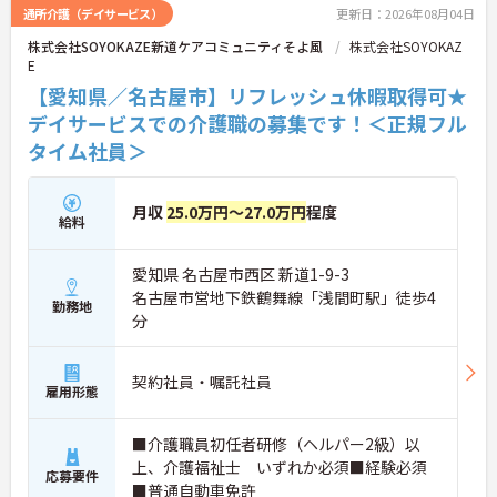
通所介護（デイサービス）
更新日：2026年08月04日
株式会社SOYOKAZE新道ケアコミュニティそよ風
株式会社SOYOKAZ
E
【愛知県／名古屋市】リフレッシュ休暇取得可★
デイサービスでの介護職の募集です！＜正規フル
タイム社員＞
月収
25.0万円～27.0万円
程度
給料
愛知県 名古屋市西区 新道1-9-3
名古屋市営地下鉄鶴舞線「浅間町駅」徒歩4
勤務地
分
契約社員・嘱託社員
雇用形態
■介護職員初任者研修（ヘルパー2級）以
上、介護福祉士 いずれか必須■経験必須
応募要件
■普通自動車免許