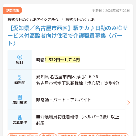
材育成やスキルアップに力を入れています。
未経験者はもちろん、たとえば「経験者が復習しや
訪問看護
更新日：2026年07月21日
すいように」だったり、「ステップアップ用のレベ
株式会社ぬくもあアイシア浄心
株式会社ぬくもあ
ル別研修」があったり。合計200種類もの中から、
あなたに合った研修を受けられるので、とにかく自
【愛知県／名古屋市西区】駅チカ♪日勤のみ◎サ
分の仕事に自信が持てるようになりますよ！
ービス付高齢者向け住宅で介護職員募集〈パー
ぬくもあが利用者さんやそのご家族に選ばれる理由
ト〉
のひとつが、利用者さんを最期までお世話する「看
取り」に力を入れていること。なので、もしあなた
が「利用者さん一人一人と深く長く関わっていた
い」と思うタイプなら、ここはピッタリの環境です
時給
1,532円～1,714円
給料
よ！
おすすめポイントの1つ目は、人間関係がいいこ
と。2つ目は、利用者さんとお話をする機会が多い
愛知県 名古屋市西区 浄心1-6-36
こと。日常生活で関わる部分が多いので、やりがい
勤務地
名古屋市営地下鉄鶴舞線「浄心駅」徒歩4分
につながります。3つ目は、私生活と仕事の両立がし
やすいのが魅力です。
非常勤・パート・アルバイト
雇用形態
■介護職員初任者研修（ヘルパー2級）以上
応募要件
必須
駅から徒歩10分以内
車通勤可
研修制度あり
産休･育休･介護休暇取得実績あり