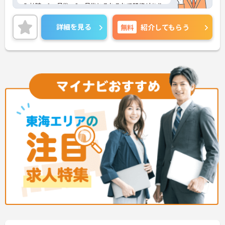
入社時、1ヶ月後、3ヶ月後とそれぞれで研修があり
ますので、介護が未経験・経験が浅くて不安という
方でも安心してください。
詳細を見る
無料
紹介してもらう
また、残業は少なめであったり、7日連休の取得も
可能であったりとプライベートとの両立をされたい
方にもおすすめの求人です。
ご興味をお持ちの方には、詳細の情報や面接のポイ
ントをお伝えしますのでお気軽にお問い合わせくだ
さい。