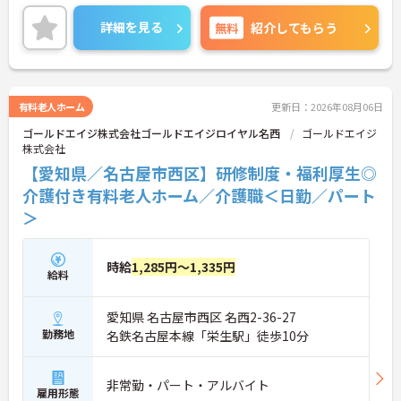
根付いています。
ご興味のある方には、面接対策ポイントなど、さら
詳細を見る
無料
紹介してもらう
に詳細をご案内しますのでお気軽にご相談くださ
い！
有料老人ホーム
更新日：2026年08月06日
ゴールドエイジ株式会社ゴールドエイジロイヤル名西
ゴールドエイジ
株式会社
【愛知県／名古屋市西区】研修制度・福利厚生◎
介護付き有料老人ホーム／介護職＜日勤／パート
＞
時給
1,285円～1,335円
給料
愛知県 名古屋市西区 名西2-36-27
勤務地
名鉄名古屋本線「栄生駅」徒歩10分
非常勤・パート・アルバイト
雇用形態