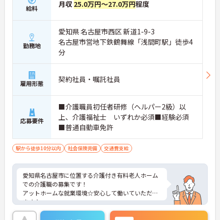
月収
25.0万円～27.0万円
程度
給料
愛知県 名古屋市西区 新道1-9-3
名古屋市営地下鉄鶴舞線「浅間町駅」徒歩4
勤務地
分
契約社員・嘱託社員
雇用形態
■介護職員初任者研修（ヘルパー2級）以
上、介護福祉士 いずれか必須■経験必須
応募要件
■普通自動車免許
駅から徒歩10分以内
社会保険完備
交通費支給
愛知県名古屋市に位置する介護付き有料老人ホーム
での介護職の募集です！
アットホームな就業環境☆安心して働いていただけ
ます♪
ご興味ある方には、面接対策ポイントなど、さらに
詳細をお話しいたしますのでお気軽にご相談くださ