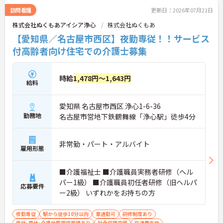
訪問看護
更新日：2026年07月21日
株式会社ぬくもあアイシア浄心
株式会社ぬくもあ
【愛知県／名古屋市西区】夜勤専従！！サービス
付高齢者向け住宅での介護士募集
時給
1,478円～1,643円
給料
愛知県 名古屋市西区 浄心1-6-36
勤務地
名古屋市営地下鉄鶴舞線「浄心駅」徒歩4分
非常勤・パート・アルバイト
雇用形態
■介護福祉士 ■介護職員実務者研修（ヘル
パー1級） ■介護職員初任者研修（旧ヘルパ
応募要件
ー2級） いずれかをお持ちの方
夜勤専従
駅から徒歩10分以内
車通勤可
研修制度あり
産休･育休･介護休暇取得実績あり
社会保険完備
交通費支給