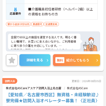
■介護職員初任者研修（ヘルパー2級）以上
応募要件
の資格をお持ちの方
駅から徒歩10分以内
車通勤可
交通費支給
全国で60以上の施設を運営する法人です。明るく優
しい職場で、お互いに支え合いながら、ご利用者様
に寄り添う介護を大切にしています。
利用者様の笑顔のために一所懸命になれる方・チー
ム連携を大切に勤務出来る方を歓迎しています。
ご興味ある方には、面接対策ポイントなど、さらに
詳細を見る
無料
紹介してもらう
詳細をお話しいたしますのでお気軽にご相談くださ
い！
訪問入浴
更新日：2026年08月05日
株式会社ASCareアスケア訪問入浴上名古屋
株式会社ASCare
【愛知県／名古屋市西区】無資格・未経験歓迎♪
寮完備★訪問入浴オペレーター募集！〈正社員〉